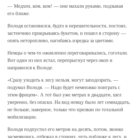
— Медхен, ком, ком! — они махали руками, подзывая
его ближе.
Володя остановился, будто в нерешительности, постоял,
застенчиво прикрываясь букетом, и пошел в сторону —
опять неторопливо, нагибаясь изредка за цветами.
Немцы о чем-то оживленно переговаривались, гоготали.
Вот один из них встал, перепрыгнул через окоп и
направился к Володе.
«Сразу уходить к лесу нельзя, могут заподозрить, —
подумал Володя. — Надо будет немножко поиграть с
этим фрицем». А тот был уже метрах в двадцати, шел
уверенно, без опаски. На вид немцу было лет семнадцать,
не больше, наверное, только что призван по тотальной
мобилизации.
Володя подпустил его метров на десять, потом, звонко
засмеявшись, отбежал в сторону, чуть поближе к лесу, и