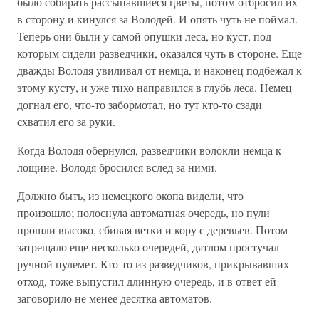
было собирать рассыпавшиеся цветы, потом отбросил их
в сторону и кинулся за Володей. И опять чуть не поймал.
Теперь они были у самой опушки леса, но куст, под
которым сидели разведчики, оказался чуть в стороне. Еще
дважды Володя увиливал от немца, и наконец подбежал к
этому кусту, и уже тихо направился в глубь леса. Немец
догнал его, что-то забормотал, но тут кто-то сзади
схватил его за руки.
Когда Володя обернулся, разведчики волокли немца к
лощине. Володя бросился вслед за ними.
Должно быть, из немецкого окопа видели, что
произошло; полоснула автоматная очередь, но пули
прошли высоко, сбивая ветки и кору с деревьев. Потом
затрещало еще несколько очередей, дятлом простучал
ручной пулемет. Кто-то из разведчиков, прикрывавших
отход, тоже выпустил длинную очередь, и в ответ ей
заговорило не менее десятка автоматов.