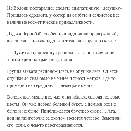
Из Володи постарались сделать симпатичную «девушку».
Пришлось одолжить у сестер из санбата и связисток все
наличные косметические принадлежности.
Дядька Чернобай, особенно придирчиво проверявший,
все ли сделано как надо, и тот удовлетворенно сказал:
— Дуже гарну дивчину сробилы. Та за цей дивчиной
любой хриц на край свету пийде…
Группа захвата расположилась на опушке леса. От этой
опушки до села было не менее пятисот метров. Где-то,
примерно на середине, — немецкие окопы.
Володя шел медленно, часто нагибался, срывая полевые
цветы. Он уже набрал большой букет, а немцев все не
было и не было. Приближается бруствер окопа… Ага,
вон на пригорочке за окопом греются четверо. Заметили
его, сели, о чем-то переговариваются.