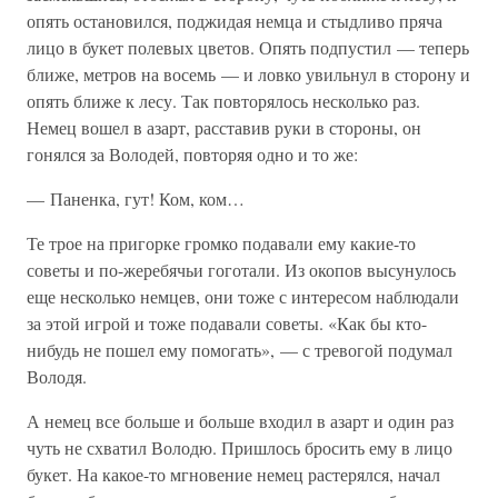
опять остановился, поджидая немца и стыдливо пряча
лицо в букет полевых цветов. Опять подпустил — теперь
ближе, метров на восемь — и ловко увильнул в сторону и
опять ближе к лесу. Так повторялось несколько раз.
Немец вошел в азарт, расставив руки в стороны, он
гонялся за Володей, повторяя одно и то же:
— Паненка, гут! Ком, ком…
Те трое на пригорке громко подавали ему какие-то
советы и по-жеребячьи гоготали. Из окопов высунулось
еще несколько немцев, они тоже с интересом наблюдали
за этой игрой и тоже подавали советы. «Как бы кто-
нибудь не пошел ему помогать», — с тревогой подумал
Володя.
А немец все больше и больше входил в азарт и один раз
чуть не схватил Володю. Пришлось бросить ему в лицо
букет. На какое-то мгновение немец растерялся, начал