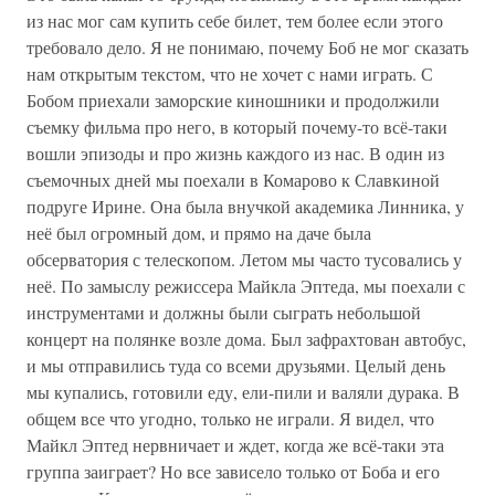
из нас мог сам купить себе билет, тем более если этого
требовало дело. Я не понимаю, почему Боб не мог сказать
нам открытым текстом, что не хочет с нами играть. С
Бобом приехали заморские киношники и продолжили
съемку фильма про него, в который почему-то всё-таки
вошли эпизоды и про жизнь каждого из нас. В один из
съемочных дней мы поехали в Комарово к Славкиной
подруге Ирине. Она была внучкой академика Линника, у
неё был огромный дом, и прямо на даче была
обсерватория с телескопом. Летом мы часто тусовались у
неё. По замыслу режиссера Майкла Эптеда, мы поехали с
инструментами и должны были сыграть небольшой
концерт на полянке возле дома. Был зафрахтован автобус,
и мы отправились туда со всеми друзьями. Целый день
мы купались, готовили еду, ели-пили и валяли дурака. В
общем все что угодно, только не играли. Я видел, что
Майкл Эптед нервничает и ждет, когда же всё-таки эта
группа заиграет? Но все зависело только от Боба и его