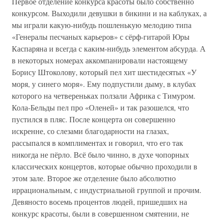
Первое отделение конкурса красоты было собственно
конкурсом. Выходили девушки в бикини и на каблуках, а
мы играли какую-нибудь пошленькую мелодию типа
«Генералы песчаных карьеров» с сёрф-гитарой Юры
Каспаряна и всегда с каким-нибудь элементом абсурда. А
в некоторых номерах аккомпанировали настоящему
Борису Штоколову, который пел хит шестидесятых «У
моря, у синего моря». Ему подпустили дыму, в клубах
которого на четвереньках ползали Африка с Тимуром.
Кола-Бельды пел про «Оленей» и так разошелся, что
пустился в пляс. После концерта он совершенно
искренне, со слезами благодарности на глазах,
рассыпался в комплиментах и говорил, что его так
никогда не пёрло. Всё было чинно, в духе чопорных
классических концертов, которые обычно проходили в
этом зале. Второе же отделение было абсолютно
иррациональным, с индустриальной группой и прочим.
Девяносто восемь процентов людей, пришедших на
конкурс красоты, были в совершенном смятении, не