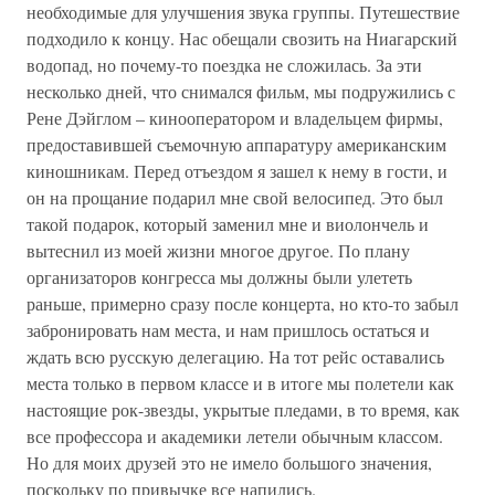
необходимые для улучшения звука группы. Путешествие
подходило к концу. Нас обещали свозить на Ниагарский
водопад, но почему-то поездка не сложилась. За эти
несколько дней, что снимался фильм, мы подружились с
Рене Дэйглом – кинооператором и владельцем фирмы,
предоставившей съемочную аппаратуру американским
киношникам. Перед отъездом я зашел к нему в гости, и
он на прощание подарил мне свой велосипед. Это был
такой подарок, который заменил мне и виолончель и
вытеснил из моей жизни многое другое. По плану
организаторов конгресса мы должны были улететь
раньше, примерно сразу после концерта, но кто-то забыл
забронировать нам места, и нам пришлось остаться и
ждать всю русскую делегацию. На тот рейс оставались
места только в первом классе и в итоге мы полетели как
настоящие рок-звезды, укрытые пледами, в то время, как
все профессора и академики летели обычным классом.
Но для моих друзей это не имело большого значения,
поскольку по привычке все напились.