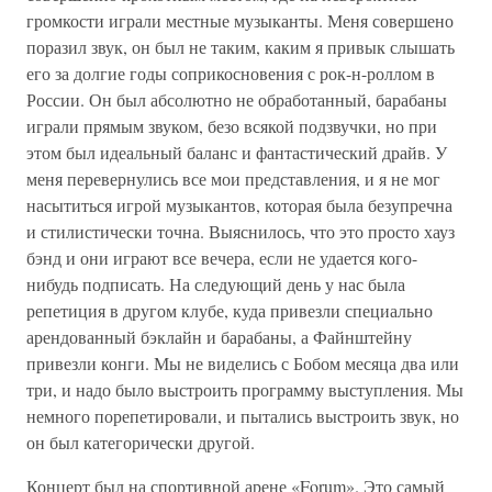
громкости играли местные музыканты. Меня совершено
поразил звук, он был не таким, каким я привык слышать
его за долгие годы соприкосновения с рок-н-роллом в
России. Он был абсолютно не обработанный, барабаны
играли прямым звуком, безо всякой подзвучки, но при
этом был идеальный баланс и фантастический драйв. У
меня перевернулись все мои представления, и я не мог
насытиться игрой музыкантов, которая была безупречна
и стилистически точна. Выяснилось, что это просто хауз
бэнд и они играют все вечера, если не удается кого-
нибудь подписать. На следующий день у нас была
репетиция в другом клубе, куда привезли специально
арендованный бэклайн и барабаны, а Файнштейну
привезли конги. Мы не виделись с Бобом месяца два или
три, и надо было выстроить программу выступления. Мы
немного порепетировали, и пытались выстроить звук, но
он был категорически другой.
Концерт был на спортивной арене «Forum». Это самый