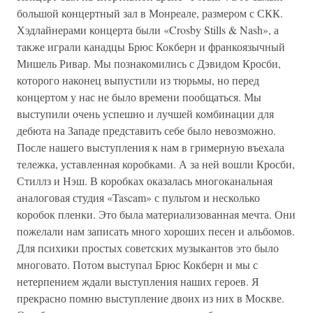
большой концертный зал в Монреале, размером с СКК.
Хэдлайнерами концерта были «Crosby Stills & Nash», а
также играли канадцы Брюс Кокберн и франкоязычный
Мишель Ривар. Мы познакомились с Дэвидом Кросби,
которого наконец выпустили из тюрьмы, но перед
концертом у нас не было времени пообщаться. Мы
выступили очень успешно и лучшей комбинации для
дебюта на Западе представить себе было невозможно.
После нашего выступления к нам в гримерную въехала
тележка, уставленная коробками. А за ней вошли Кросби,
Стиллз и Нэш. В коробках оказалась многоканальная
аналоговая студия «Tascam» с пультом и несколько
коробок пленки. Это была материализованная мечта. Они
пожелали нам записать много хороших песен и альбомов.
Для психики простых советских музыкантов это было
многовато. Потом выступал Брюс Кокберн и мы с
нетерпением ждали выступления наших героев. Я
прекрасно помню выступление двоих из них в Москве.