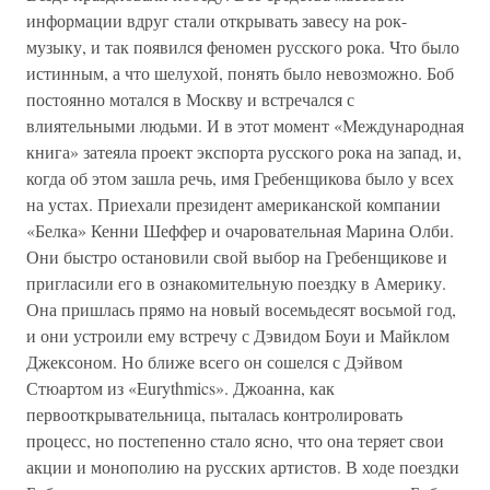
информации вдруг стали открывать завесу на рок-
музыку, и так появился феномен русского рока. Что было
истинным, а что шелухой, понять было невозможно. Боб
постоянно мотался в Москву и встречался с
влиятельными людьми. И в этот момент «Международная
книга» затеяла проект экспорта русского рока на запад, и,
когда об этом зашла речь, имя Гребенщикова было у всех
на устах. Приехали президент американской компании
«Белка» Кенни Шеффер и очаровательная Марина Олби.
Они быстро остановили свой выбор на Гребенщикове и
пригласили его в ознакомительную поездку в Америку.
Она пришлась прямо на новый восемьдесят восьмой год,
и они устроили ему встречу с Дэвидом Боуи и Майклом
Джексоном. Но ближе всего он сошелся с Дэйвом
Стюартом из «Eurythmics». Джоанна, как
первооткрывательница, пыталась контролировать
процесс, но постепенно стало ясно, что она теряет свои
акции и монополию на русских артистов. В ходе поездки