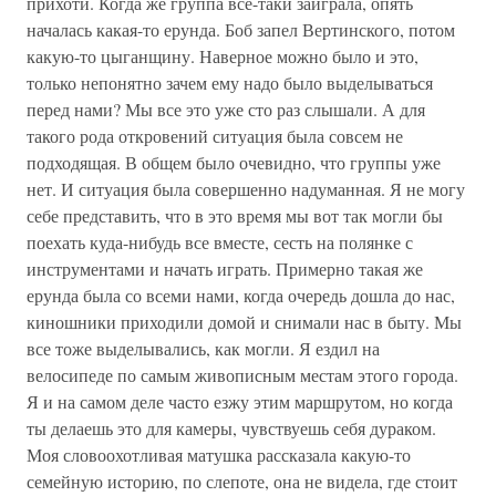
прихоти. Когда же группа всё-таки заиграла, опять
началась какая-то ерунда. Боб запел Вертинского, потом
какую-то цыганщину. Наверное можно было и это,
только непонятно зачем ему надо было выделываться
перед нами? Мы все это уже сто раз слышали. А для
такого рода откровений ситуация была совсем не
подходящая. В общем было очевидно, что группы уже
нет. И ситуация была совершенно надуманная. Я не могу
себе представить, что в это время мы вот так могли бы
поехать куда-нибудь все вместе, сесть на полянке с
инструментами и начать играть. Примерно такая же
ерунда была со всеми нами, когда очередь дошла до нас,
киношники приходили домой и снимали нас в быту. Мы
все тоже выделывались, как могли. Я ездил на
велосипеде по самым живописным местам этого города.
Я и на самом деле часто езжу этим маршрутом, но когда
ты делаешь это для камеры, чувствуешь себя дураком.
Моя словоохотливая матушка рассказала какую-то
семейную историю, по слепоте, она не видела, где стоит