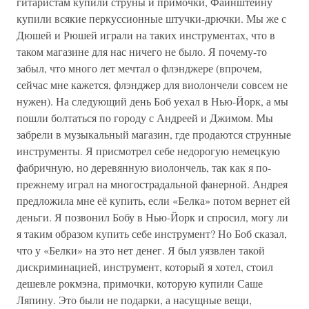
гитаристам купили струны и примочки, Файнштейну
купили всякие перкуссионные штучки-дрючки. Мы же с
Дюшей и Рюшей играли на таких инструментах, что в
таком магазине для нас ничего не было. Я почему-то
забыл, что много лет мечтал о флэнджере (впрочем,
сейчас мне кажется, флэнджер для виолончели совсем не
нужен). На следующий день Боб уехал в Нью-Йорк, а мы
пошли болтаться по городу с Андреей и Джимом. Мы
забрели в музыкальный магазин, где продаются струнные
инструменты. Я присмотрел себе недорогую немецкую
фабричную, но деревянную виолончель, так как я по-
прежнему играл на многострадальной фанерной. Андрея
предложила мне её купить, если «Белка» потом вернет ей
деньги. Я позвонил Бобу в Нью-Йорк и спросил, могу ли
я таким образом купить себе инструмент? Но Боб сказал,
что у «Белки» на это нет денег. Я был уязвлен такой
дискриминацией, инструмент, который я хотел, стоил
дешевле рокмэна, примочки, которую купили Саше
Ляпину. Это были не подарки, а насущные вещи,