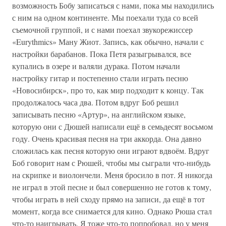
возможность Бобу записаться с нами, пока мы находились
с ним на одном континенте. Мы поехали туда со всей
съемочной группой, и с нами поехал звукорежиссер
«Eurythmics» Ману Жиот. Запись, как обычно, начали с
настройки барабанов. Пока Петя разыгрывался, все
купались в озере и валяли дурака. Потом начали
настройку гитар и постепенно стали играть песню
«Новосибирск», про то, как мир подходит к концу. Так
продолжалось часа два. Потом вдруг Боб решил
записывать песню «Артур», на английском языке,
которую они с Дюшей написали ещё в семьдесят восьмом
году. Очень красивая песня на три аккорда. Она давно
сложилась как песня которую они играют вдвоём. Вдруг
Боб говорит нам с Рюшей, чтобы мы сыграли что-нибудь
на скрипке и виолончели. Меня бросило в пот. Я никогда
не играл в этой песне и был совершенно не готов к тому,
чтобы играть в ней сходу прямо на записи, да ещё в тот
момент, когда все снимается для кино. Однако Рюша стал
что-то наигрывать. Я тоже что-то попробовал, но у меня