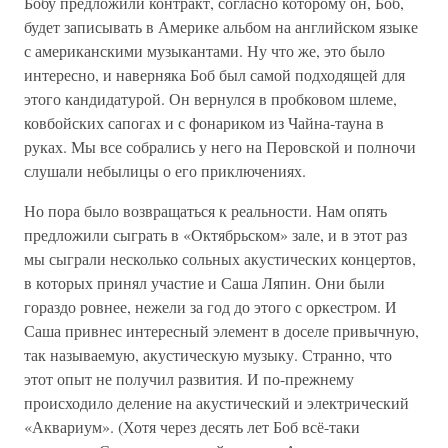
Бобу предложили контракт, согласно которому он, Боб,
будет записывать в Америке альбом на английском языке
с американскими музыкантами. Ну что же, это было
интересно, и наверняка Боб был самой подходящей для
этого кандидатурой. Он вернулся в пробковом шлеме,
ковбойских сапогах и с фонариком из Чайна-тауна в
руках. Мы все собрались у него на Перовской и полночи
слушали небылицы о его приключениях.
Но пора было возвращаться к реальности. Нам опять
предложили сыграть в «Октябрьском» зале, и в этот раз
мы сыграли несколько сольных акустических концертов,
в которых принял участие и Саша Ляпин. Они были
гораздо ровнее, нежели за год до этого с оркестром. И
Саша привнес интересный элемент в доселе привычную,
так называемую, акустическую музыку. Странно, что
этот опыт не получил развития. И по-прежнему
происходило деление на акустический и электрический
«Аквариум». (Хотя через десять лет Боб всё-таки