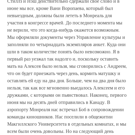
Стиллз и Нэш действительно сдержали свое слово и в
июне мы все, кроме Вани Воропаева, который был
невыездным, должны были лететь в Монреаль для
участия в конгрессе врачей. До последнего момента мы
не верили, что это когда-нибудь окажется возможным.
Мы оформляли документы через Управление культуры и
заполняли по четырнадцать экземпляров анкет. Куда они
шли в таком количестве понять было невозможно. Я в
первый раз уезжал так надолго и, поскольку оставить
мать на Алексея было нельзя, мы сговорились с Андреем,
что он будет приезжать через день, кормить матушку и
оставлять ей еду на два дня. Больше, чем на два дня было
нельзя, так как все мгновенно выедалось Алексеем и его
дружками, с которыми он пьянствовал. Наконец, первого
июня мы на десять дней отправились в Канаду. В
аэропорту Монреаля нас встречал Боб в сопровождении
команды киношников. Нас поселили в общежитии
Макгиллского Университета в отдельных комнатах, и мы
всем были очень довольны. Но на следующий день