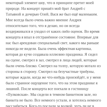
некоторый элемент шоу, что в принципе претит моей
природе. На концерт пришёл мой брат Андрей с
Татьяной и дочерью Олей, Вася же был ещё маленьким.
Мне всегда было очень важно мнение Андрея
относительно того, что я делаю, но он всегда
воздерживался и уходил от каких-либо оценок. Во время
концерта я впал в отстранённое состояние. Впервые для
нас был арендован специальный свет, какого мы раньше
никогда не видели. Была очень эффектная картинка,
которая до кучи создавала иллюзию праздника. Я сидел
на сцене, смотрел в зал, смотрел в лица людей, которые
были очень близко. Смотрел на толпу, которую мотало из
стороны в сторону. Смотрел на безучастные трибуны,
которые ждали, когда же что-нибудь произойдёт, и у меня
было странное ощущение того, что на этом празднике я
лишний. После концерта все поехали в гостиницу
«Пулковская». Мы сидели в темном банкетном зале, но
банкета не было. Все немного устали, и хотелось немного
расслабиться. Кого-то послали за водкой, чуть ли не в