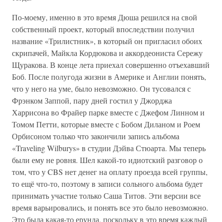
По-моему, именно в это время Дюша решился на свой
собственный проект, который впоследствии получил
название «Трилистник», в который он пригласил обоих
скрипачей, Майкла Кордюкова и аккордеониста Сережу
Щуракова. В конце лета приехал совершенно отъехавший
Боб. После полугода жизни в Америке и Англии понять,
что у него на уме, было невозможно. Он тусовался с
Фрэнком Заппой, пару дней гостил у Джорджа
Харрисона во Фрайер парке вместе с Джефом Линном и
Томом Петти, которые вместе с Бобом Диланом и Роем
Орбисоном только что закончили запись альбома
«Traveling Wilburys» в студии Дэйва Стюарта. Мы теперь
были ему не ровня. Шел какой-то идиотский разговор о
том, что у CBS нет денег на оплату проезда всей группы,
то ещё что-то, поэтому в записи сольного альбома будет
принимать участие только Саша Титов. Эти версии все
время варьировались, и понять все это было невозможно.
Это была какая-то ерунда, поскольку в это время каждый