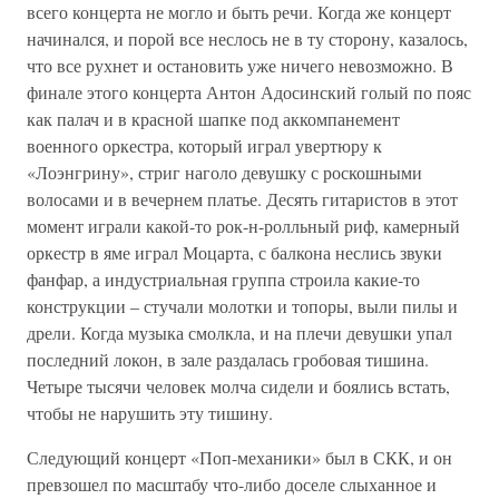
всего концерта не могло и быть речи. Когда же концерт
начинался, и порой все неслось не в ту сторону, казалось,
что все рухнет и остановить уже ничего невозможно. В
финале этого концерта Антон Адосинский голый по пояс
как палач и в красной шапке под аккомпанемент
военного оркестра, который играл увертюру к
«Лоэнгрину», стриг наголо девушку с роскошными
волосами и в вечернем платье. Десять гитаристов в этот
момент играли какой-то рок-н-ролльный риф, камерный
оркестр в яме играл Моцарта, с балкона неслись звуки
фанфар, а индустриальная группа строила какие-то
конструкции – стучали молотки и топоры, выли пилы и
дрели. Когда музыка смолкла, и на плечи девушки упал
последний локон, в зале раздалась гробовая тишина.
Четыре тысячи человек молча сидели и боялись встать,
чтобы не нарушить эту тишину.
Следующий концерт «Поп-механики» был в СКК, и он
превзошел по масштабу что-либо доселе слыханное и