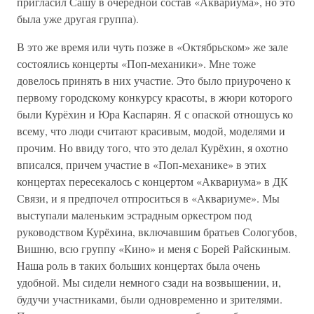
пригласил Сашу в очередной состав «Аквариума», но это
была уже другая группа).
В это же время или чуть позже в «Октябрьском» же зале
состоялись концерты «Поп-механики». Мне тоже
довелось принять в них участие. Это было приурочено к
первому городскому конкурсу красоты, в жюри которого
были Курёхин и Юра Каспарян. Я с опаской отношусь ко
всему, что люди считают красивым, модой, моделями и
прочим. Но ввиду того, что это делал Курёхин, я охотно
вписался, причем участие в «Поп-механике» в этих
концертах пересекалось с концертом «Аквариума» в ДК
Связи, и я предпочел отпроситься в «Аквариуме». Мы
выступали маленьким эстрадным оркестром под
руководством Курёхина, включавшим братьев Сологубов,
Вишню, всю группу «Кино» и меня с Борей Райскиным.
Наша роль в таких больших концертах была очень
удобной. Мы сидели немного сзади на возвышении, и,
будучи участниками, были одновременно и зрителями.