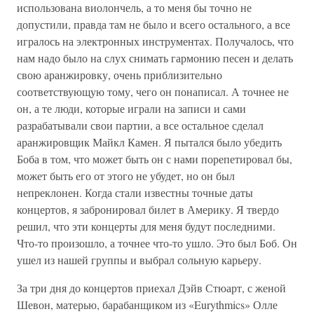
использована виолончель, а то меня бы точно не
допустили, правда там не было и всего остального, а все
игралось на электронных инструментах. Получалось, что
нам надо было на слух снимать гармонию песен и делать
свою аранжировку, очень приблизительно
соответствующую тому, чего он понаписал. А точнее не
он, а те люди, которые играли на записи и сами
разрабатывали свои партии, а все остальное сделал
аранжировщик Майкл Камен. Я пытался было убедить
Боба в том, что может быть он с нами порепетировал бы,
может быть его от этого не убудет, но он был
непреклонен. Когда стали известны точные даты
концертов, я забронировал билет в Америку. Я твердо
решил, что эти концерты для меня будут последними.
Что-то произошло, а точнее что-то ушло. Это был Боб. Он
ушел из нашей группы и выбрал сольную карьеру.
За три дня до концертов приехал Дэйв Стюарт, с женой
Шевон, матерью, барабанщиком из «Eurythmics» Олле