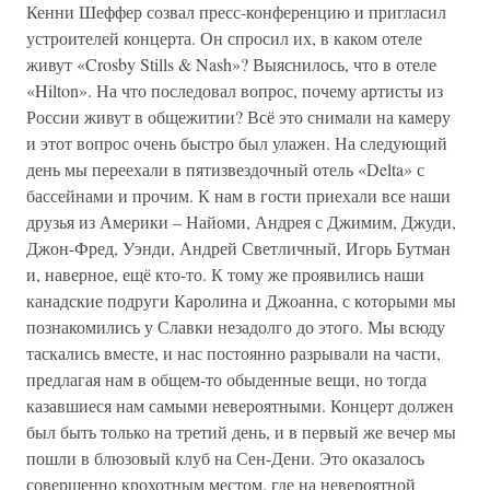
Кенни Шеффер созвал пресс-конференцию и пригласил
устроителей концерта. Он спросил их, в каком отеле
живут «Crosby Stills & Nash»? Выяснилось, что в отеле
«Hilton». На что последовал вопрос, почему артисты из
России живут в общежитии? Всё это снимали на камеру
и этот вопрос очень быстро был улажен. На следующий
день мы переехали в пятизвездочный отель «Delta» с
бассейнами и прочим. К нам в гости приехали все наши
друзья из Америки – Найоми, Андрея с Джимим, Джуди,
Джон-Фред, Уэнди, Андрей Светличный, Игорь Бутман
и, наверное, ещё кто-то. К тому же проявились наши
канадские подруги Каролина и Джоанна, с которыми мы
познакомились у Славки незадолго до этого. Мы всюду
таскались вместе, и нас постоянно разрывали на части,
предлагая нам в общем-то обыденные вещи, но тогда
казавшиеся нам самыми невероятными. Концерт должен
был быть только на третий день, и в первый же вечер мы
пошли в блюзовый клуб на Сен-Дени. Это оказалось
совершенно крохотным местом, где на невероятной