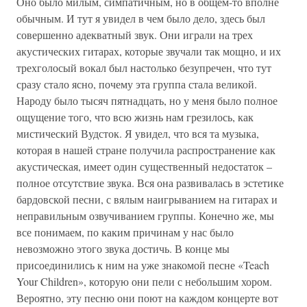
Оно было милым, симпатичным, но в общем-то вполне
обычным. И тут я увидел в чем было дело, здесь был
совершенно адекватный звук. Они играли на трех
акустических гитарах, которые звучали так мощно, и их
трехголосый вокал был настолько безупречен, что тут
сразу стало ясно, почему эта группа стала великой.
Народу было тысяч пятнадцать, но у меня было полное
ощущение того, что всю жизнь нам грезилось, как
мистический Вудсток. Я увидел, что вся та музыка,
которая в нашей стране получила распространение как
акустическая, имеет один существенный недостаток –
полное отсутствие звука. Вся она развивалась в эстетике
бардовской песни, с вялым наигрыванием на гитарах и
неправильным озвучиванием группы. Конечно же, мы
все понимаем, по каким причинам у нас было
невозможно этого звука достичь. В конце мы
присоединились к ним на уже знакомой песне «Teach
Your Children», которую они пели с небольшим хором.
Вероятно, эту песню они поют на каждом концерте вот