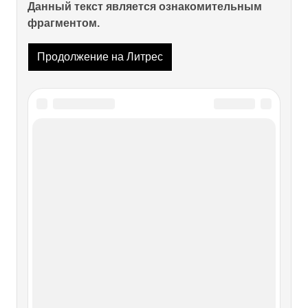
Данный текст является ознакомительным
фрагментом.
Продолжение на Литрес
Читайте также
ЧАСТЬ ДЕВЯТАЯ. БОГ – СЫН
ЧАСТЬ ДЕВЯТАЯ. БОГ – СЫН Приобщил ли ты Дюма-
сына к культу искусства? Если это так, то ты великий
волшебник. Гюстав Флобер, «Письмо к Фейдо» Старого
бога-сатира не стало. На его месте публика увидела
благородного и столь же могучего человека, который
унаследовал его славу.