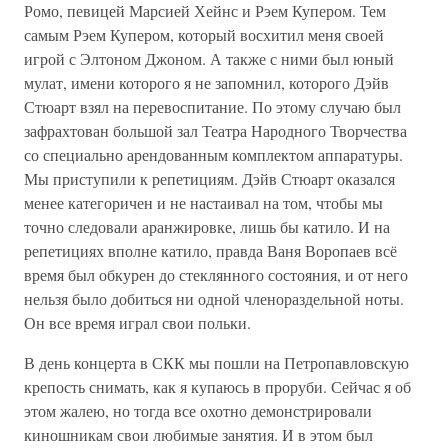
Ромо, певицей Марсией Хейнс и Рэем Купером. Тем
самым Рэем Купером, который восхитил меня своей
игрой с Элтоном Джоном. А также с ними был юный
мулат, имени которого я не запомнил, которого Дэйв
Стюарт взял на перевоспитание. По этому случаю был
зафрахтован большой зал Театра Народного Творчества
со специально арендованным комплектом аппаратуры.
Мы приступили к репетициям. Дэйв Стюарт оказался
менее категоричен и не настаивал на том, чтобы мы
точно следовали аранжировке, лишь бы катило. И на
репетициях вполне катило, правда Ваня Воропаев всё
время был обкурен до стеклянного состояния, и от него
нельзя было добиться ни одной членораздельной ноты.
Он все время играл свои польки.
В день концерта в СКК мы пошли на Петропавловскую
крепость снимать, как я купаюсь в проруби. Сейчас я об
этом жалею, но тогда все охотно демонстрировали
киношникам свои любимые занятия. И в этом был