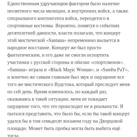
Единственным удручающим фактором было наличие
несметного числа милиции, и внутренних войск, а также
специального контингента войск, переодетого в
спортивные костюмы. Вероятно, помятуя о событиях
десятилетней давности, власти полагали, что концерт
этой мистической «Santana» непременнно выльется в
народное восстание. Концерт же был просто
фантатическим, и его даже не смогли испортить
участинки с русской стороны и обилие «спортсменов».
«Santana» играла и «Black Magic Woman», и «Samba PaT»,
и конечно же самым главным был звук и ощущение все
того же мистического Вудстока, который преследует меня
по сей день. Время изменилось, но каждый раз,
оказываясь в такой ситуации, меня не покидает
ощущение того, что это происходит не в реальности. Я
пытался представить, что было бы, если бы такой концерт
удался бы в том семьдесят восьмом году на Дворцовой
площади. Может быть пробка могла быть выбита ещё
тогда.