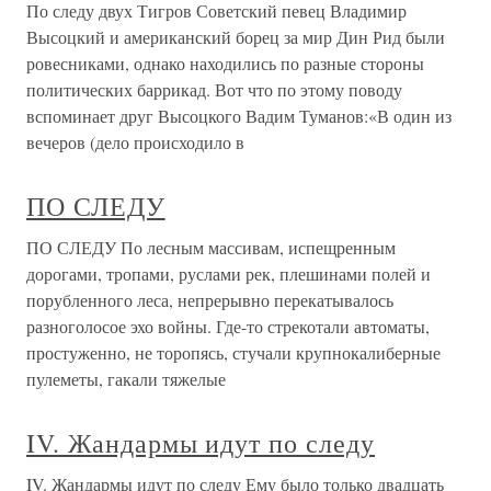
По следу двух Тигров Советский певец Владимир
Высоцкий и американский борец за мир Дин Рид были
ровесниками, однако находились по разные стороны
политических баррикад. Вот что по этому поводу
вспоминает друг Высоцкого Вадим Туманов:«В один из
вечеров (дело происходило в
ПО СЛЕДУ
ПО СЛЕДУ По лесным массивам, испещренным
дорогами, тропами, руслами рек, плешинами полей и
порубленного леса, непрерывно перекатывалось
разноголосое эхо войны. Где-то стрекотали автоматы,
простуженно, не торопясь, стучали крупнокалиберные
пулеметы, гакали тяжелые
IV. Жандармы идут по следу
IV. Жандармы идут по следу Ему было только двадцать