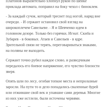
Платонов выразительно хлопнул рукой по шейке
приклада автомата, поправил на боку чехол с биноклем.
- За каждый сучок, который треснет под ногой, наряд вне
очереди. - И сержант остановил свой взгляд на
широкоплечем Савельеве. - Я и Шевченко идем в
головном дозоре. Только без горячки, Игнат. Скиба и
Зубарев - в боковых. Атаев и Савельев - в ядре.
Зрительной связи не терять, переговариваться знаками,
на поляны не выходить.
Сержант точно рубил каждое слово, и разведчикам
передалось его боевое напряжение, его чувство близости
зверя.
Опять шли по лесу, огибая топкие места и непролазные
заросли. На пути то и дело попадались сваленные бурей
или отжившие свой век и упавшие сами деревья. Многие
из них уже истлели, были источены червями.