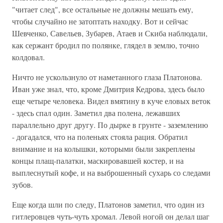
"читает след", все остальные не должны мешать ему,
чтобы случайно не затоптать находку. Вот и сейчас
Шевченко, Савельев, Зубарев, Атаев и Скиба наблюдали,
как сержант бродил по полянке, глядел в землю, точно
колдовал.
Ничто не ускользнуло от наметанного глаза Платонова.
Иван уже знал, что, кроме Дмитрия Кедрова, здесь было
еще четыре человека. Видел вмятину в куче еловых веток
- здесь спал один. Заметил два полена, лежавших
параллельно друг другу. По дырке в грунте - заземлению
- догадался, что на поленьях стояла рация. Обратил
внимание и на колышки, которыми были закреплены
концы плащ-палатки, маскировавшей костер, и на
выплеснутый кофе, и на выброшенный сухарь со следами
зубов.
Еще когда шли по следу, Платонов заметил, что один из
гитлеровцев чуть-чуть хромал. Левой ногой он делал шаг