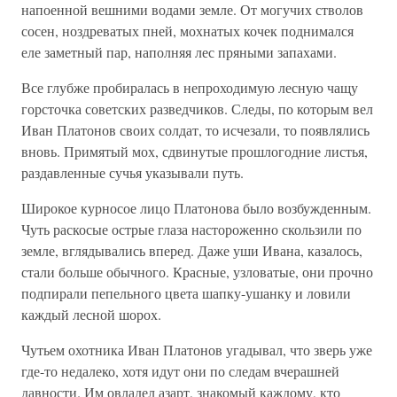
напоенной вешними водами земле. От могучих стволов
сосен, ноздреватых пней, мохнатых кочек поднимался
еле заметный пар, наполняя лес пряными запахами.
Все глубже пробиралась в непроходимую лесную чащу
горсточка советских разведчиков. Следы, по которым вел
Иван Платонов своих солдат, то исчезали, то появлялись
вновь. Примятый мох, сдвинутые прошлогодние листья,
раздавленные сучья указывали путь.
Широкое курносое лицо Платонова было возбужденным.
Чуть раскосые острые глаза настороженно скользили по
земле, вглядывались вперед. Даже уши Ивана, казалось,
стали больше обычного. Красные, узловатые, они прочно
подпирали пепельного цвета шапку-ушанку и ловили
каждый лесной шорох.
Чутьем охотника Иван Платонов угадывал, что зверь уже
где-то недалеко, хотя идут они по следам вчерашней
давности. Им овладел азарт, знакомый каждому, кто