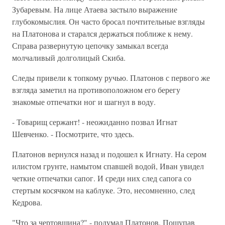
Зубаревым. На лице Атаева застыло выражение
глубокомыслия. Он часто бросал почтительные взгляды
на Платонова и старался держаться поближе к нему.
Справа развернутую цепочку замыкал всегда
молчаливый долголицый Скиба.
Следы привели к топкому ручью. Платонов с первого же
взгляда заметил на противоположном его берегу
знакомые отпечатки ног и шагнул в воду.
- Товарищ сержант! - неожиданно позвал Игнат
Шевченко. - Посмотрите, что здесь.
Платонов вернулся назад и подошел к Игнату. На сером
илистом грунте, намытом спавшей водой, Иван увидел
четкие отпечатки сапог. И среди них след сапога со
стертым косячком на каблуке. Это, несомненно, след
Кедрова.
"Что за чертовщина?" - подумал Платонов. Пощупав