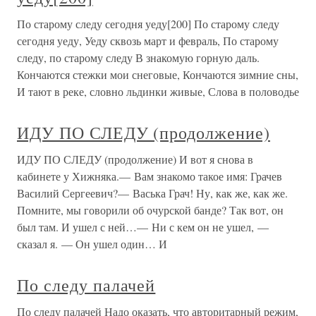
По старому следу сегодня уеду[200] По старому следу
сегодня уеду, Уеду сквозь март и февраль, По старому
следу, по старому следу В знакомую горную даль.
Кончаются стежки мои снеговые, Кончаются зимние сны,
И тают в реке, словно льдинки живые, Слова в половодье
ИДУ ПО СЛЕДУ (продолжение)
ИДУ ПО СЛЕДУ (продолжение) И вот я снова в
кабинете у Хижняка.— Вам знакомо такое имя: Грачев
Василий Сергеевич?— Васька Грач! Ну, как же, как же.
Помните, мы говорили об очурской банде? Так вот, он
был там. И ушел с ней…— Ни с кем он не ушел, —
сказал я. — Он ушел один… И
По следу палачей
По следу палачей Надо оказать, что авторитарный режим,