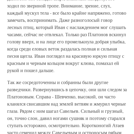
ходил по звериной тропе. Внимание, зрение, слух,
каждый мускул тела - все было крайне напряжено, готово
замечать, воспринимать. Даже разноголосый говор
лесных птиц, который Иван с наслаждением мог слушать
часами, сейчас не отвлекал. Только раз Платонов вскинул
голову вверх, и на лице его промелькнула добрая улыбка,
когда среди еловых веток раздалась полная и сильная
песня щегла. Иван поглядел на красивую юркую птицу с
красным и черным кольцом вокруг клюва, помахал ей
рукой и пошел дальше.
Так же сосредоточенны и собранны были другие
разведчики. Развернувшись в цепочку, они шли следом за
Платоновым. Справа - Шевченко, высокий, он часто
кланялся свисавшим над землей ветвям и жмурил черные
глаза. Рядом с ним шагал Савельев. Сильный и грузный,
он, точно слон, давил ногами сушняк и поэтому старался
ступать осторожно, осмотрительно. Коротконогий Атаев
часто семенил между Савельевым и остроносым рябым