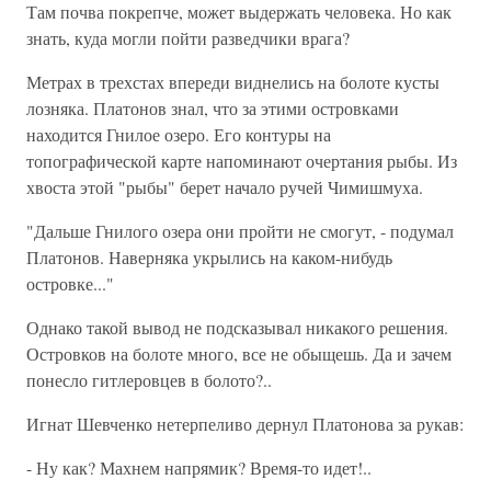
Там почва покрепче, может выдержать человека. Но как
знать, куда могли пойти разведчики врага?
Метрах в трехстах впереди виднелись на болоте кусты
лозняка. Платонов знал, что за этими островками
находится Гнилое озеро. Его контуры на
топографической карте напоминают очертания рыбы. Из
хвоста этой "рыбы" берет начало ручей Чимишмуха.
"Дальше Гнилого озера они пройти не смогут, - подумал
Платонов. Наверняка укрылись на каком-нибудь
островке..."
Однако такой вывод не подсказывал никакого решения.
Островков на болоте много, все не обыщешь. Да и зачем
понесло гитлеровцев в болото?..
Игнат Шевченко нетерпеливо дернул Платонова за рукав:
- Ну как? Махнем напрямик? Время-то идет!..