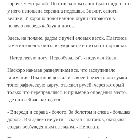
короче, чем правой. По отпечаткам сапог было видно, что
у него изношена середина подошвы. Значит, сапоги
велики. У хорошо подогнанной обуви стираются в
первую очередь каблук и носок.
Здесь, на поляне, рядом с кучей еловых веток, Платонов
заметил клочок бинта в сукровице и нитки от портянки.
"Натер левую ногу. Переобувался", - подумал Иван.
Наскоро наказав разведчикам все, что заслуживало
внимания, Платонов достал из своей брезентовой сумки
топографическую карту, отыскал ручей, через который
только что переправлялся, и примерно определил место,
где они сейчас находятся.
- Впереди и справа - болото. За болотом и слева - большая
дорога. Им далеко не уйти, - сказал Платонов, окидывая
солдат возбужденным взглядом. - Не зевать.