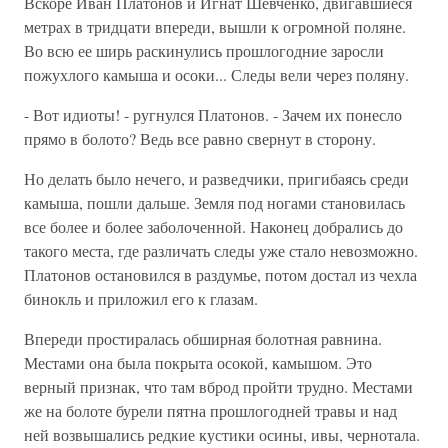
Вскоре Иван Платонов и Игнат Шевченко, двигавшиеся
метрах в тридцати впереди, вышли к огромной поляне.
Во всю ее ширь раскинулись прошлогодние заросли
пожухлого камыша и осоки... Следы вели через поляну.
- Вот идиоты! - ругнулся Платонов. - Зачем их понесло
прямо в болото? Ведь все равно свернут в сторону.
Но делать было нечего, и разведчики, пригибаясь среди
камыша, пошли дальше. Земля под ногами становилась
все более и более заболоченной. Наконец добрались до
такого места, где различать следы уже стало невозможно.
Платонов остановился в раздумье, потом достал из чехла
бинокль и приложил его к глазам.
Впереди простиралась обширная болотная равнина.
Местами она была покрыта осокой, камышом. Это
верный признак, что там вброд пройти трудно. Местами
же на болоте бурели пятна прошлогодней травы и над
ней возвышались редкие кустики осины, ивы, чернотала.