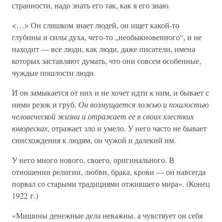
странности, надо знать его так, как я его знаю.
<…> Он слишком знает людей, он ищет какой-то
глубины и силы духа, чего-то „необыкновенного“, и не
находит — все люди, как люди, даже писатели, имена
которых заставляют думать, что они совсем особенные,
чуждые пошлости люди.
И он замыкается от них и не хочет идти к ним, и бывает с
ними резок и груб.
Он возмущается ложью и пошлостью
человеческой жизни и отражает ее в своих хлестких
юморесках
, отражает зло и умело. У него часто не бывает
снисхождения к людям, он чужой и далекий им.
У него много нового, своего, оригинального. В
отношении религии, любви, брака, крови — он навсегда
порвал со старыми традициями отжившего мира». (Конец
1922 г.)
«Мишины денежные дела неважны, а чувствует он себя