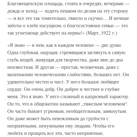
Благовещенскую площадь, стоять в очередях, вечерами —
дождь и холод — ходить пешком по делам на эту сторону
— и все это так томительно, тяжело и скучно… И вечные
заботы о хлебе насущном, о благосостоянии семьи — это
так угнетающе действует на нервы!» (Март, 1922 г.)
«Я знаю — в нем, как в каждом человеке — две души.
Одна глубокая, ищущая, стремящаяся заглянуть в самую
глубь вещей, живущая для творчества, даже мне до дна
неизвестная. И другая — простая, человечная, даже с
маленькими человеческими слабостями, больших нет. Он
удивительно честен и чист. У него большое любящее
сердце. Он очень добр. Он добрее и честнее и глубже
меня. Это я знаю. У него сложный и капризный характер.
Он то, что в общежитии называют „тяжелым человеком“.
Он часто бывает угрюмым, необщительным, замкнутым.
Он даже может быть невежливым до грубости с
неприятными, ненужными ему людьми. Чтобы его
любить и прощать все эти, часто неприятные,