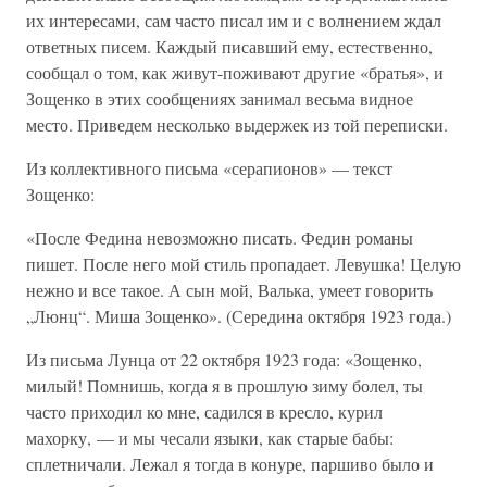
их интересами, сам часто писал им и с волнением ждал
ответных писем. Каждый писавший ему, естественно,
сообщал о том, как живут-поживают другие «братья», и
Зощенко в этих сообщениях занимал весьма видное
место. Приведем несколько выдержек из той переписки.
Из коллективного письма «серапионов» — текст
Зощенко:
«После Федина невозможно писать. Федин романы
пишет. После него мой стиль пропадает. Левушка! Целую
нежно и все такое. А сын мой, Валька, умеет говорить
„Люнц“. Миша Зощенко». (Середина октября 1923 года.)
Из письма Лунца от 22 октября 1923 года: «Зощенко,
милый! Помнишь, когда я в прошлую зиму болел, ты
часто приходил ко мне, садился в кресло, курил
махорку, — и мы чесали языки, как старые бабы:
сплетничали. Лежал я тогда в конуре, паршиво было и