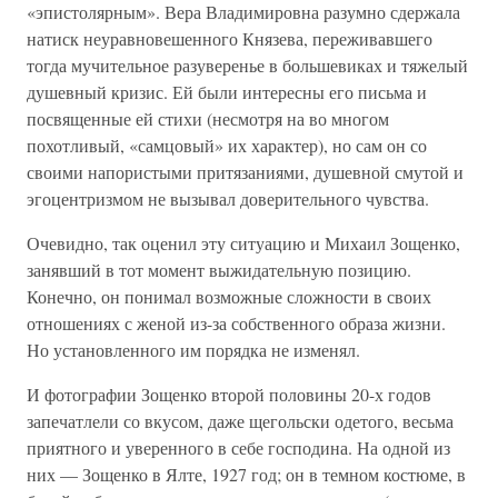
«эпистолярным». Вера Владимировна разумно сдержала
натиск неуравновешенного Князева, переживавшего
тогда мучительное разуверенье в большевиках и тяжелый
душевный кризис. Ей были интересны его письма и
посвященные ей стихи (несмотря на во многом
похотливый, «самцовый» их характер), но сам он со
своими напористыми притязаниями, душевной смутой и
эгоцентризмом не вызывал доверительного чувства.
Очевидно, так оценил эту ситуацию и Михаил Зощенко,
занявший в тот момент выжидательную позицию.
Конечно, он понимал возможные сложности в своих
отношениях с женой из-за собственного образа жизни.
Но установленного им порядка не изменял.
И фотографии Зощенко второй половины 20-х годов
запечатлели со вкусом, даже щегольски одетого, весьма
приятного и уверенного в себе господина. На одной из
них — Зощенко в Ялте, 1927 год; он в темном костюме, в