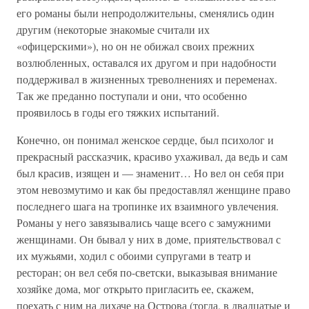
его романы были непродолжительны, сменялись один
другим (некоторые знакомые считали их
«офицерскими»), но он не обижал своих прежних
возлюбленных, оставался их другом и при надобности
поддерживал в жизненных треволнениях и переменах.
Так же преданно поступали и они, что особенно
проявилось в годы его тяжких испытаний.
Конечно, он понимал женское сердце, был психолог и
прекрасный рассказчик, красиво ухаживал, да ведь и сам
был красив, изящен и — знаменит… Но вел он себя при
этом невозмутимо и как бы предоставлял женщине право
последнего шага на тропинке их взаимного увлечения.
Романы у него завязывались чаще всего с замужними
женщинами. Он бывал у них в доме, приятельствовал с
их мужьями, ходил с обоими супругами в театр и
ресторан; он вел себя по-светски, выказывая внимание
хозяйке дома, мог открыто пригласить ее, скажем,
поехать с ним на лихаче на Острова (тогда, в двадцатые и