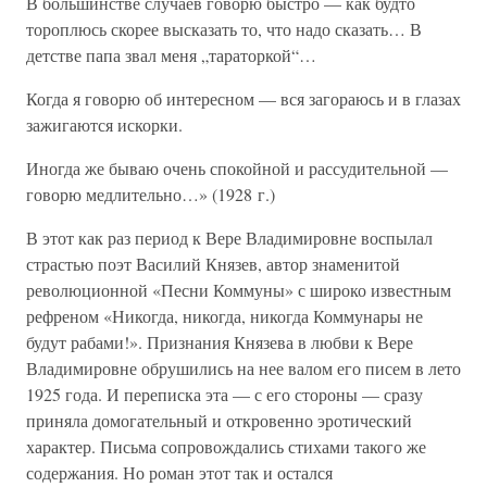
В большинстве случаев говорю быстро — как будто
тороплюсь скорее высказать то, что надо сказать… В
детстве папа звал меня „тараторкой“…
Когда я говорю об интересном — вся загораюсь и в глазах
зажигаются искорки.
Иногда же бываю очень спокойной и рассудительной —
говорю медлительно…» (1928 г.)
В этот как раз период к Вере Владимировне воспылал
страстью поэт Василий Князев, автор знаменитой
революционной «Песни Коммуны» с широко известным
рефреном «Никогда, никогда, никогда Коммунары не
будут рабами!». Признания Князева в любви к Вере
Владимировне обрушились на нее валом его писем в лето
1925 года. И переписка эта — с его стороны — сразу
приняла домогательный и откровенно эротический
характер. Письма сопровождались стихами такого же
содержания. Но роман этот так и остался