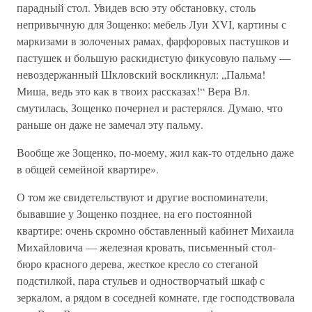
парадный стол. Увидев всю эту обстановку, столь
непривычную для Зощенко: мебель Луи XVI, картины с
маркизами в золоченых рамах, фарфоровых пастушков и
пастушек и большую раскидистую фикусовую пальму —
невоздержанный Шкловский воскликнул: „Пальма!
Миша, ведь это как в твоих рассказах!“ Вера Вл.
смутилась, Зощенко почернел и растерялся. Думаю, что
раньше он даже не замечал эту пальму.
Вообще же Зощенко, по-моему, жил как-то отдельно даже
в общей семейной квартире».
О том же свидетельствуют и другие воспоминатели,
бывавшие у Зощенко позднее, на его постоянной
квартире: очень скромно обставленный кабинет Михаила
Михайловича — железная кровать, письменный стол-
бюро красного дерева, жесткое кресло со стеганой
подстилкой, пара стульев и одностворчатый шкаф с
зеркалом, а рядом в соседней комнате, где господствовала