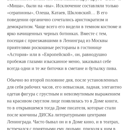
«Миша», были на «вы». Исключение составляли только
«серапионы», Олеша, Катаев, Шкловский… В его
поведении органично сочетались аристократизм и
демократизм. Чаще всего его видели в темном костюме и
ярко начищенных черных ботинках. Вместе с тем,
посещая с приезжавшими в Ленинград из Москвы
приятелями роскошные рестораны в гостинице
«Астория» или в «Европейской», он, равнодушно
пробежав глазами изысканное меню, заказывал себе
всегда одни и те же биточки в сметане и бутылку пива.
Обычно во второй половине дня, после установленных
для себя рабочих часов, его невысокая, ладная, элегантно
одетая фигура с грустным и невозмутимым выражением
на красивом смуглом лице появлялась то в Доме книги,
то в открывшемся тогда Доме писателя, которые стали
после кончины ДИСКа литературными центрами
Ленинграда. Часто бывал он и в Доме кино, и в театрах,
встречался с приятными ему людьми, приходя к ним в