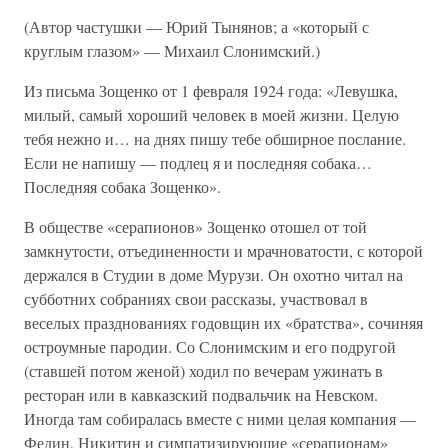
(Автор частушки — Юрий Тынянов; а «который с
круглым глазом» — Михаил Слонимский.)
Из письма Зощенко от 1 февраля 1924 года: «Левушка,
милый, самый хороший человек в моей жизни. Целую
тебя нежно и… на днях пишу тебе обширное послание.
Если не напишу — подлец я и последняя собака…
Последняя собака Зощенко».
В обществе «серапионов» Зощенко отошел от той
замкнутости, отъединенности и мрачноватости, с которой
держался в Студии в доме Мурузи. Он охотно читал на
субботних собраниях свои рассказы, участвовал в
веселых празднованиях годовщин их «братства», сочиняя
остроумные пародии. Со Слонимским и его подругой
(ставшей потом женой) ходил по вечерам ужинать в
ресторан или в кавказский подвальчик на Невском.
Иногда там собиралась вместе с ними целая компания —
Федин, Никитин и симпатизирующие «серапионам»