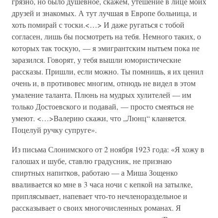
грязно, но было душевное, скажем, утешение в лице моих
друзей и знакомых. А тут лучшая в Европе больница, и
хоть помирай с тоски.<…> И даже ругаться с тобой
согласен, лишь бы посмотреть на тебя. Немного таких, о
которых так тоскую, — я эмигрантским нытьем пока не
заразился. Говорят, у тебя вышли юмористические
рассказы. Пришли, если можно. Ты помнишь, я их ценил
очень и, в противовес многим, отнюдь не видел в этом
умаление таланта. Плюнь на мудрых хулителей — им
только Достоевского и подавай, — просто смеяться не
умеют. <…>Валерию скажи, что „Люнц“ кланяется.
Поцелуй ручку супруге».
Из письма Слонимского от 2 ноября 1923 года: «Я хожу в
галошах и шубе, ставлю градусник, не признаю
спиртных напитков, работаю — а Миша Зощенко
вваливается ко мне в 3 часа ночи с кепкой на затылке,
приплясывает, напевает что-то нечленораздельное и
рассказывает о своих многочисленных романах. Я