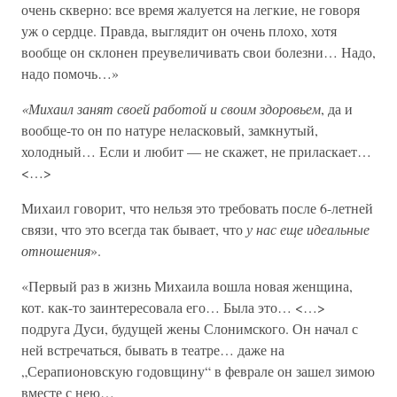
очень скверно: все время жалуется на легкие, не говоря
уж о сердце. Правда, выглядит он очень плохо, хотя
вообще он склонен преувеличивать свои болезни… Надо,
надо помочь…»
«Михаил занят своей работой и своим здоровьем
, да и
вообще-то он по натуре неласковый, замкнутый,
холодный… Если и любит — не скажет, не приласкает…
<…>
Михаил говорит, что нельзя это требовать после 6-летней
связи, что это всегда так бывает, что
у нас еще идеальные
отношения
».
«Первый раз в жизнь Михаила вошла новая женщина,
кот. как-то заинтересовала его… Была это… <…>
подруга Дуси, будущей жены Слонимского. Он начал с
ней встречаться, бывать в театре… даже на
„Серапионовскую годовщину“ в феврале он зашел зимою
вместе с нею…