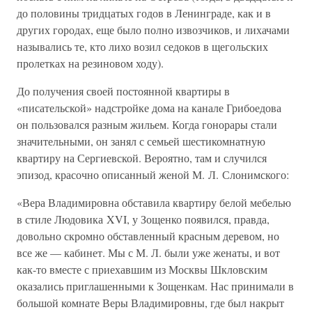
до половины тридцатых годов в Ленинграде, как и в
других городах, еще было полно извозчиков, и лихачами
назывались те, кто лихо возил седоков в щегольских
пролетках на резиновом ходу).
До получения своей постоянной квартиры в
«писательской» надстройке дома на канале Грибоедова
он пользовался разным жильем. Когда гонорары стали
значительными, он занял с семьей шестикомнатную
квартиру на Сергиевской. Вероятно, там и случился
эпизод, красочно описанный женой М. Л. Слонимского:
«Вера Владимировна обставила квартиру белой мебелью
в стиле Людовика XVI, у Зощенко появился, правда,
довольно скромно обставленный красным деревом, но
все же — кабинет. Мы с М. Л. были уже женаты, и вот
как-то вместе с приехавшим из Москвы Шкловским
оказались приглашенными к Зощенкам. Нас принимали в
большой комнате Веры Владимировны, где был накрыт