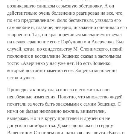
возникавшую слишком серьезную обстановку. А он
действительно очень болезненно реагировал на все, что,
по его представлениям, было бестактным, уязвляло его
самолюбие и, главное, неверно, искаженно оценивало его
творчество. Так, он красноречивым молчанием отвечал
на всякое сравнение его с Горбуновым и Аверченко. Был
случай, когда, по свидетельству М. Слонимского, некий
поклонник в восхваление Зощенко сказал в застольном
тосте: «Аверченко у нас уже нет. Но есть Зощенко,
который достойно заменил его». Зощенко мгновенно
встал и ушел.
Пришедшая к нему слава внесла в его жизнь свои
неизбежные изменения. Понятно, что множество людей
почитали за честь быть знакомыми с самим Зощенко. С
ними он бывал неизменно вежлив, внимателен,
выдержан. Но и в кругу приятелей и друзей он не
допускал панибратства. Даже с дорогим его сердцу
Валентином Стеничем они, называя друг друга «Валя» и