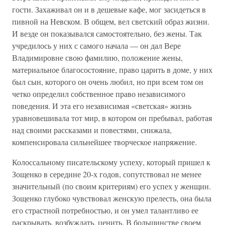
гости. Захаживал он и в дешевые кафе, мог засидеться в
пивной на Невском. В общем, вел светский образ жизни.
И везде он показывался самостоятельно, без жены. Так
учредилось у них с самого начала — он дал Вере
Владимировне свою фамилию, положение жены,
материальное благосостояние, право царить в доме, у них
был сын, которого он очень любил, но при всем том он
четко определил собственное право независимого
поведения. И эта его независимая «светская» жизнь
уравновешивала тот мир, в котором он пребывал, работая
над своими рассказами и повестями, снижала,
компенсировала сильнейшее творческое напряжение.
Колоссальному писательскому успеху, который пришел к
Зощенко в середине 20-х годов, сопутствовал не менее
значительный (по своим критериям) его успех у женщин.
Зощенко глубоко чувствовал женскую прелесть, она была
его страстной потребностью, и он умел талантливо ее
раскрывать, возбуждать, ценить. В большинстве своем