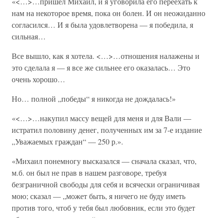
«<…>…пришел Михаил, и я уговорила его переехать к
нам на некоторое время, пока он болен. И он неожиданно
согласился… И я была удовлетворена — я победила, я
сильная…
Все вышло, как я хотела. <…>…отношения налажены и
это сделала я — я все же сильнее его оказалась… Это
очень хорошо…
Но… полной „победы“ я никогда не дождалась!»
«<…>…накупил массу вещей для меня и для Вали —
истратил половину денег, полученных им за 7-е издание
„Уважаемых граждан“ — 250 р.».
«Михаил понемногу высказался — сначала сказал, что,
м.б. он был не прав в нашем разговоре, требуя
безграничной свободы для себя и всячески ограничивая
мою; сказал — „может быть, я ничего не буду иметь
против того, чтоб у тебя был любовник, если это будет