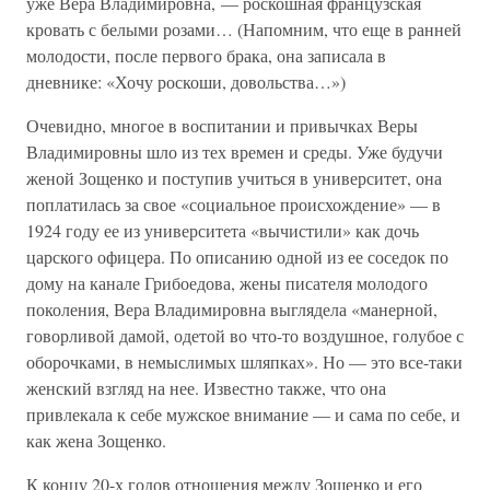
уже Вера Владимировна, — роскошная французская
кровать с белыми розами… (Напомним, что еще в ранней
молодости, после первого брака, она записала в
дневнике: «Хочу роскоши, довольства…»)
Очевидно, многое в воспитании и привычках Веры
Владимировны шло из тех времен и среды. Уже будучи
женой Зощенко и поступив учиться в университет, она
поплатилась за свое «социальное происхождение» — в
1924 году ее из университета «вычистили» как дочь
царского офицера. По описанию одной из ее соседок по
дому на канале Грибоедова, жены писателя молодого
поколения, Вера Владимировна выглядела «манерной,
говорливой дамой, одетой во что-то воздушное, голубое с
оборочками, в немыслимых шляпках». Но — это все-таки
женский взгляд на нее. Известно также, что она
привлекала к себе мужское внимание — и сама по себе, и
как жена Зощенко.
К концу 20-х годов отношения между Зощенко и его