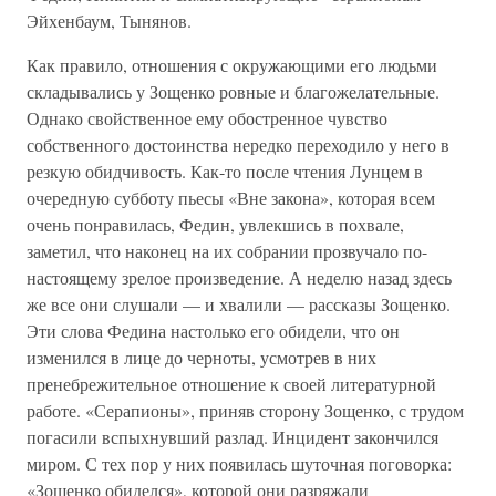
Эйхенбаум, Тынянов.
Как правило, отношения с окружающими его людьми
складывались у Зощенко ровные и благожелательные.
Однако свойственное ему обостренное чувство
собственного достоинства нередко переходило у него в
резкую обидчивость. Как-то после чтения Лунцем в
очередную субботу пьесы «Вне закона», которая всем
очень понравилась, Федин, увлекшись в похвале,
заметил, что наконец на их собрании прозвучало по-
настоящему зрелое произведение. А неделю назад здесь
же все они слушали — и хвалили — рассказы Зощенко.
Эти слова Федина настолько его обидели, что он
изменился в лице до черноты, усмотрев в них
пренебрежительное отношение к своей литературной
работе. «Серапионы», приняв сторону Зощенко, с трудом
погасили вспыхнувший разлад. Инцидент закончился
миром. С тех пор у них появилась шуточная поговорка:
«Зощенко обиделся», которой они разряжали