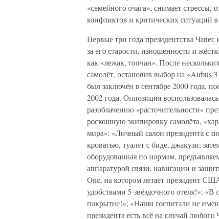
«семейного очага», снимает стрессы, 
конфликтов и критических ситуаций в 
Первые три года президентства Чавес 
за его старости, изношенности и жёстк
как «лежак, топчан». После нескольк
самолёт, остановив выбор на «Airbus 31
был заключён в сентябре 2000 года, п
2002 года. Оппозиция воспользовалас
разоблачению «расточительности» през
роскошную экипировку самолёта, «хар
мира»: «Личный салон президента с п
кроватью, туалет с биде, джакузи; зате
оборудованная по нормам, предъявляе
аппаратурой связи, навигации и защиты
One, на котором летает президент СШ
удобствами 5-звёздочного отеля!»; «В
покрытие!»; «Наши госпитали не имею
президента есть всё на случай любого 