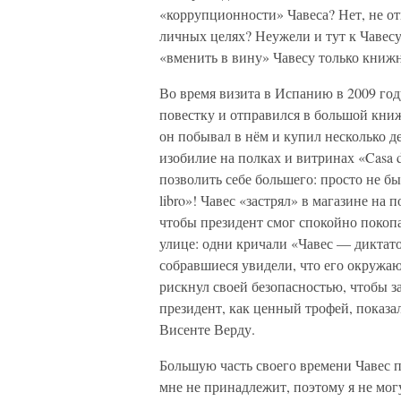
«коррупционности» Чавеса? Нет, не от
личных целях? Неужели и тут к Чавес
«вменить в вину» Чавесу только книж
Во время визита в Испанию в 2009 го
повестку и отправился в большой кни
он побывал в нём и купил несколько 
изобилие на полках и витринах «Casa d
позволить себе большего: просто не бы
libro»! Чавес «застрял» в магазине на
чтобы президент смог спокойно покопа
улице: одни кричали «Чавес — диктато
собравшиеся увидели, что его окружа
рискнул своей безопасностью, чтобы 
президент, как ценный трофей, показ
Висенте Верду.
Большую часть своего времени Чавес п
мне не принадлежит, поэтому я не могу