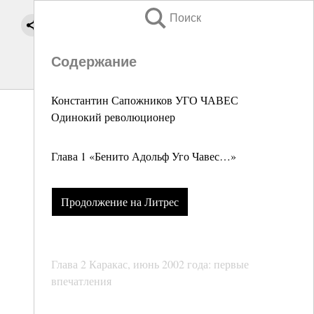
Поиск
Содержание
Константин Сапожников УГО ЧАВЕС
Одинокий революционер
Глава 1 «Бенито Адольф Уго Чавес…»
Продолжение на Литрес
Глава 2 Каракас, июнь 2002 года: первые
впечатления