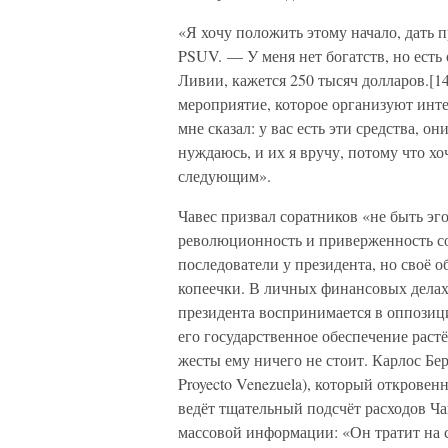
«Я хочу положить этому начало, дать п
PSUV. — У меня нет богатств, но есть
Ливии, кажется 250 тысяч долларов.[1
мероприятие, которое организуют инте
мне сказал: у вас есть эти средства, он
нуждаюсь, и их я вручу, потому что хо
следующим».
Чавес призвал соратников «не быть э
революционность и приверженность со
последователи у президента, но своё 
копеечки. В личных финансовых делах
президента воспринимается в оппозиц
его государственное обеспечение раст
жесты ему ничего не стоит. Карлос Бе
Proyecto Venezuela), который открове
ведёт тщательный подсчёт расходов Ча
массовой информации: «Он тратит на с