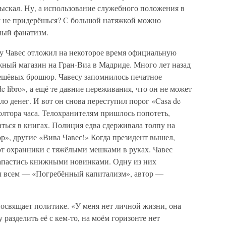
ыскал. Ну, а использование служебного положения в
у не придерёшься? С большой натяжкой можно
ный фанатизм.
ду Чавес отложил на некоторое время официальную
жный магазин на Гран-Виа в Мадриде. Много лет назад
дешёвых брошюр. Чавесу запомнилось печатное
e libro», а ещё те давние переживания, что он не может
ло денег. И вот он снова переступил порог «Casa de
 полтора часа. Телохранителям пришлось попотеть,
ться в книгах. Полиция едва сдерживала толпу на
р», другие «Вива Чавес!» Когда президент вышел,
ют охранники с тяжёлыми мешками в руках. Чавес
запастись книжными новинками. Одну из них
ал всем — «Погребённый капитализм», автор —
освящает политике. «У меня нет личной жизни, она
 разделить её с кем-то, на моём горизонте нет