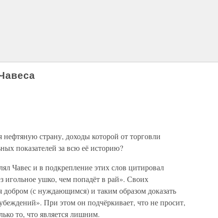
 Чавеса
яя нефтяную страну, доходы которой от торговли
ных показателей за всю её историю?
лял Чавес и в подкрепление этих слов цитировал
з игольное ушко, чем попадёт в рай». Своих
я добром (с нуждающимся) и таким образом доказать
беждений». При этом он подчёркивает, что не просит,
олько то, что является лишним.