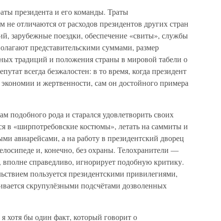
раты президента и его команды. Траты
 не отличаются от расходов президентов других стран
й, зарубежные поездки, обеспечение «свиты», службы
полагают представительскими суммами, размер
нных традиций и положения страны в мировой табели о
епутат всегда безжалостен: в то время, когда президент
 экономии и жертвенности, сам он достойного примера
м подобного рода и старался удовлетворить своих
ся в «ширпотребовские костюмы», летать на саммиты и
и авиарейсами, а на работу в президентский дворец
велосипеде и, конечно, без охраны. Телохранители —
, вполне справедливо, игнорирует подобную критику.
ольствием пользуется президентскими привилегиями,
чивается скрупулёзными подсчётами дозволенных
 я хотя бы один факт, который говорит о