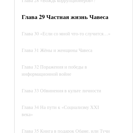
Глава 28 «Вождь коррупционеров»?
Глава 29 Частная жизнь Чавеса
Глава 30 «Если со мной что-то случится…»
Глава 31 Жёны и женщины Чавеса
Глава 32 Поражения и победы в
информационной войне
Глава 33 Обвинения в культе личности
Глава 34 На пути к «Социализму XXI
века»
Глава 35 Книга в подарок Обаме, или Тучи