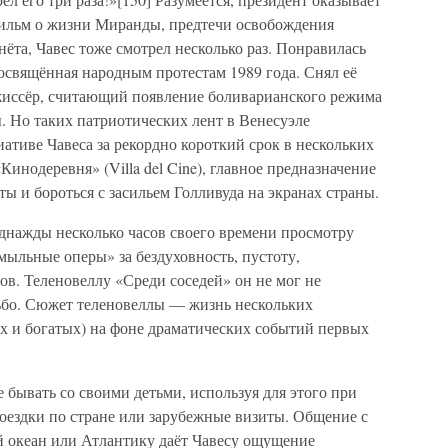
ильм о жизни Миранды, предтечи освобождения
нёта, Чавес тоже смотрел несколько раз. Понравилась
освящённая народным протестам 1989 года. Снял её
жиссёр, считающий появление боливарианского режима
. Но таких патриотических лент в Венесуэле
иативе Чавеса за рекордно короткий срок в нескольких
Кинодеревня» (Villa del Cine), главное предназначение
ы и бороться с засильем Голливуда на экранах страны.
однажды несколько часов своего времени просмотру
«мыльные оперы» за бездуховность, пустоту,
в. Теленовеллу «Среди соседей» он не мог не
льбо. Сюжет теленовеллы — жизнь нескольких
х и богатых) на фоне драматических событий первых
 бывать со своими детьми, используя для этого при
оездки по стране или зарубежные визиты. Общение с
й океан или Атлантику даёт Чавесу ощущение