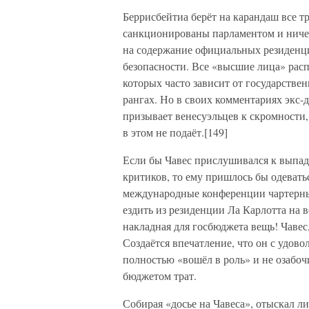
Беррисбейтиа берёт на карандаш все т
санкционированы парламентом и ничем
на содержание официальных резиденци
безопасности. Все «высшие лица» рас
которых часто зависит от государстве
рангах. Но в своих комментариях экс-д
призывает венесуэльцев к скромности,
в этом не подаёт.[149]
Если бы Чавес прислушивался к выпада
критиков, то ему пришлось бы одевать
международные конференции чартерным
ездить из резиденции Ла Карлотта на 
накладная для госбюджета вещь! Чавес
Создаётся впечатление, что он с удов
полностью «вошёл в роль» и не озабо
бюджетом трат.
Собирая «досье на Чавеса», отыскал ли