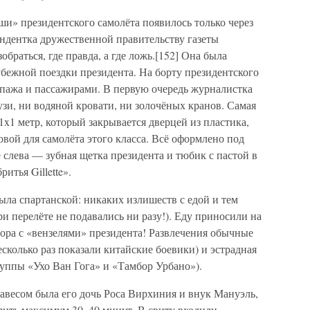
и» президентского самолёта появилось только через
пондентка дружественной правительству газеты
браться, где правда, а где ложь.[152] Она была
убежной поездки президента. На борту президентского
ипажа и пассажирами. В первую очередь журналистка
узи, ни водяной кровати, ни золочёных кранов. Самая
x1 метр, который закрывается дверцей из пластика,
овой для самолёта этого класса. Всё оформлено под
слева — зубная щетка президента и тюбик с пастой в
итья Gillette».
ыла спартанской: никаких излишеств с едой и тем
и перелёте не подавались ни разу!). Еду приносили на
ора с «вензелями» президента! Развлечения обычные
сколько раз показали китайские боевики) и эстрадная
уппы «Ухо Ван Гога» и «Тамбор Урбано»).
авесом была его дочь Роса Вирхиния и внук Мануэль,
лить максимум 30–40 минут. В свиту входили