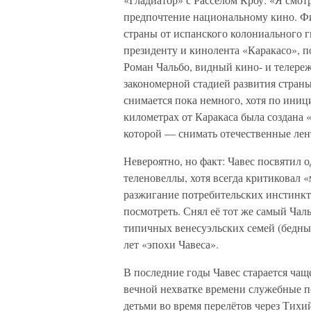
предпочтение национальному кино. Ф
страны от испанского колониального г
президенту и кинолента «Каракасо», п
Роман Чальбо, видный кино- и телере
закономерной стадией развития страны
снимается пока немного, хотя по иниц
километрах от Каракаса была создана «
которой — снимать отечественные лент
Невероятно, но факт: Чавес посвятил 
теленовеллы, хотя всегда критиковал 
разжигание потребительских инстинкто
посмотреть. Снял её тот же самый Ча
типичных венесуэльских семей (бедны
лет «эпохи Чавеса».
В последние годы Чавес старается чаще
вечной нехватке времени служебные п
детьми во время перелётов через Тихи