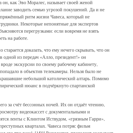
 он, как Эво Моралес, называет своей женой
елание заводить семью угрозой покушений. Да и не
апряжённый ритм жизни Чавеса, который не
рудники. Некоторые непонятные для экспертов
бъясняются перегрузками: если вовремя не взять
еть на работе.
о старается доказать, что ему нечего скрывать, что он
в одной из передач «Алло, президент!» он
о вроде экскурсии по своему рабочему кабинету,
 попадало в объектив телекамеры. Нельзя было не
украшавшие небольшой католический алтарь. Помимо
лирический нюанс в подчёркнуто спартанской
его за счёт бессонных ночей. Их он отдаёт чтению,
просмотру видеокассет с документальными и
тся ленты с Клинтом Иствудом, «грязным Гарри»,
преступных кварталах. Чавеса потряс фильм
ел его три раза!»[150] Разумеется, президент оказывает