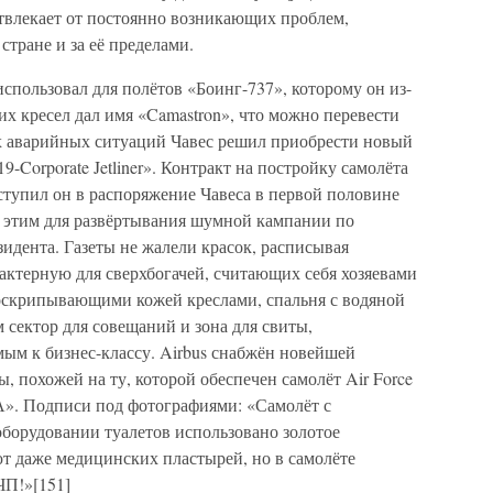
отвлекает от постоянно возникающих проблем,
стране и за её пределами.
использовал для полётов «Боинг-737», которому он из-
их кресел дал имя «Camastron», что можно перевести
их аварийных ситуаций Чавес решил приобрести новый
9-Corporate Jetliner». Контракт на постройку самолёта
оступил он в распоряжение Чавеса в первой половине
ь этим для развёртывания шумной кампании по
идента. Газеты не жалели красок, расписывая
актерную для сверхбогачей, считающих себя хозяевами
оскрипывающими кожей креслами, спальня с водяной
м сектор для совещаний и зона для свиты,
мым к бизнес-классу. Airbus снабжён новейшей
, похожей на ту, которой обеспечен самолёт Air Force
А». Подписи под фотографиями: «Самолёт с
 оборудовании туалетов использовано золотое
т даже медицинских пластырей, но в самолёте
ЧП!»[151]