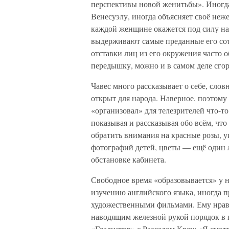
перспективы новой женитьбы». Иногда
Венесуэлу, иногда объясняет своё неж
каждой женщине окажется под силу н
выдерживают самые преданные его сот
отставки лиц из его окружения часто о
передышку, можно и в самом деле сгор
Чавес много рассказывает о себе, словн
открыт для народа. Наверное, поэтому 
«организовал» для телезрителей что-т
показывая и рассказывая обо всём, что
обратить внимания на красные розы, 
фотографий детей, цветы — ещё один 
обстановке кабинета.
Свободное время «образовывается» у н
изучению английского языка, иногда 
художественными фильмами. Ему нравя
наводящим железной рукой порядок в 
«Гладиатор» с Расселом Кроу: «Я смотр