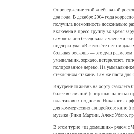
Опровержение этой «небывалой роскош
два года. В декабре 2004 года коррес
получила возможность досконально разо
включена в пресс-группу во время зар
самолёта она беседовала с членами эк
подчеркнула: «В самолёте нет ни джак
большая роскошь — это душ размером 1
умывальник, зеркало, ватерклозет, тип
полированное дерево. На умывальнике 
стеклянном стакане. Там же паста для бр
Внутренняя жизнь на борту самолёта б
более возлияний (спиртные напитки пр
пластиковых подносах. Никакого фарф
для коммерческих авиарейсов: кино (не
музыка (Рики Мартин, Алекс Убаго, гр
В этом турне «из домашних» рядом с Ч
которым президент ежедневно мог уде