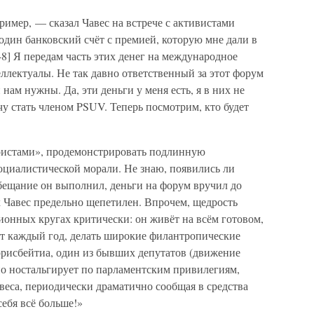
ример, — сказал Чавес на встрече с активистами
 один банковский счёт с премией, которую мне дали в
48] Я передам часть этих денег на международное
ллектуалы. Не так давно ответственный за этот форум
и нам нужны. Да, эти деньги у меня есть, я в них не
чу стать членом PSUV. Теперь посмотрим, кто будет
гоистами», продемонстрировать подлинную
циалистической морали. Не знаю, появились ли
обещание он выполнил, деньги на форум вручил до
 Чавес предельно щепетилен. Впрочем, щедрость
ионных кругах критически: он живёт на всём готовом,
ёт каждый год, делать широкие филантропические
ррисбейтиа, один из бывших депутатов (движение
нно ностальгирует по парламентским привилегиям,
веса, периодически драматично сообщая в средства
ебя всё больше!»