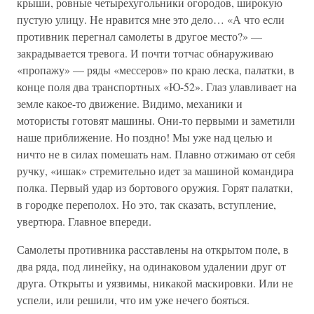
крыши, ровные четырехугольники огородов, широкую
пустую улицу. Не нравится мне это дело… «А что если
противник перегнал самолеты в другое место?» —
закрадывается тревога. И почти тотчас обнаруживаю
«пропажу» — ряды «мессеров» по краю леска, палатки, в
конце поля два транспортных «Ю-52». Глаз улавливает на
земле какое-то движение. Видимо, механики и
мотористы готовят машины. Они-то первыми и заметили
наше приближение. Но поздно! Мы уже над целью и
ничто не в силах помешать нам. Плавно отжимаю от себя
ручку, «ишак» стремительно идет за машиной командира
полка. Первый удар из бортового оружия. Горят палатки,
в городке переполох. Но это, так сказать, вступление,
увертюра. Главное впереди.
Самолеты противника расставлены на открытом поле, в
два ряда, под линейку, на одинаковом удалении друг от
друга. Открыты и уязвимы, никакой маскировки. Или не
успели, или решили, что им уже нечего бояться.