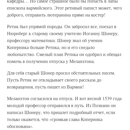
кафедры… Но самое страшное было бы попасть в лапы
епископа вармийского. Этот ретивый папист может, чего
доброго, отправить лютеранина прямо на костер!
Ретик был упрямой породы. Он забросил все, поехал в
Нюрнберг к старому своему учителю Иоганну Шонеру,
профессору математики. Шонер знал об учении
Коперника больше Ретика, но и его снедало
любопытство. Смелый план Ретика он одобрил и обещал
помочь в получении отпуска у Меланхтона.
Для себя старый Шонер просил обстоятельных писем.
Пусть Ретик не откладывает своего рассказа до
возвращения, пусть пишет из Вармии!
Меланхтон согласился на отпуск. И вот весной 1539 года
молодой профессор отправился в путь. Из Познани он
написал Шонеру, что пришлет подробный отчет, если
только окажется, что «громкая слава Коперника
обоснована».