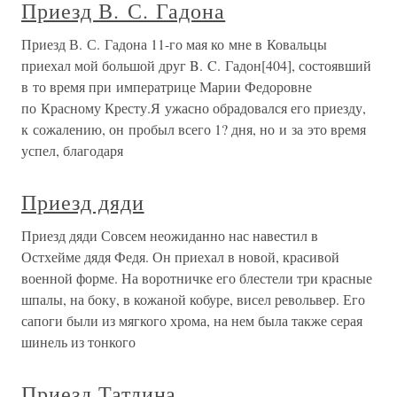
Приезд В. С. Гадона
Приезд В. С. Гадона 11-го мая ко мне в Ковальцы
приехал мой большой друг B. C. Гадон[404], состоявший
в то время при императрице Марии Федоровне
по Красному Кресту.Я ужасно обрадовался его приезду,
к сожалению, он пробыл всего 1? дня, но и за это время
успел, благодаря
Приезд дяди
Приезд дяди Совсем неожиданно нас навестил в
Остхейме дядя Федя. Он приехал в новой, красивой
военной форме. На воротничке его блестели три красные
шпалы, на боку, в кожаной кобуре, висел револьвер. Его
сапоги были из мягкого хрома, на нем была также серая
шинель из тонкого
Приезд Татлина