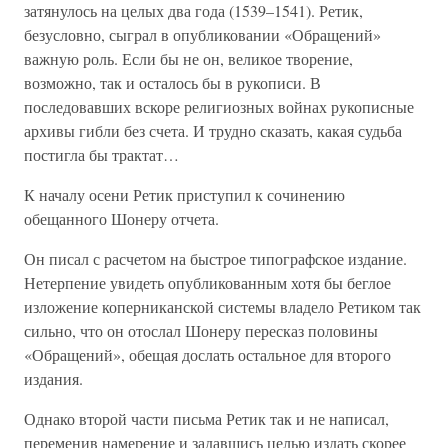
затянулось на целых два года (1539–1541). Ретик,
безусловно, сыграл в опубликовании «Обращений»
важную роль. Если бы не он, великое творение,
возможно, так и осталось бы в рукописи. В
последовавших вскоре религиозных войнах рукописные
архивы гибли без счета. И трудно сказать, какая судьба
постигла бы трактат…
К началу осени Ретик приступил к сочинению
обещанного Шонеру отчета.
Он писал с расчетом на быстрое типографское издание.
Нетерпение увидеть опубликованным хотя бы беглое
изложение коперниканской системы владело Ретиком так
сильно, что он отослал Шонеру пересказ половины
«Обращений», обещая дослать остальное для второго
издания.
Однако второй части письма Ретик так и не написал,
переменив намерение и задавшись целью издать скорее