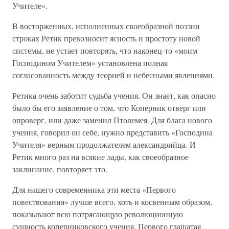
Учителе».
В восторженных, исполненных своеобразной поэзии
строках Ретик превозносит ясность и простоту новой
системы, не устает повторять, что наконец-то «моим
Господином Учителем» установлена полная
согласованность между теорией и небесными явлениями.
Ретика очень заботит судьба учения. Он знает, как опасно
было бы его заявление о том, что Коперник отверг или
опроверг, или даже заменил Птолемея. Для блага нового
учения, говорил он себе, нужно представить «Господина
Учителя» верным продолжателем александрийца. И
Ретик много раз на всякие лады, как своеобразное
заклинание, повторяет это.
Для нашего современника эти места «Первого
повествования» лучше всего, хоть и косвенным образом,
показывают всю потрясающую революционную
сущность коперниковского учения. Первого глашатая