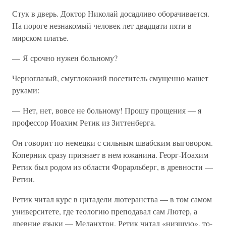
Стук в дверь. Доктор Николай досадливо оборачивается.
На пороге незнакомый человек лет двадцати пяти в
мирском платье.
— Я срочно нужен больному?
Черноглазый, смуглокожий посетитель смущенно машет
руками:
— Нет, нет, вовсе не больному! Прошу прощения — я
профессор Иоахим Ретик из Зиттенберга.
Он говорит по-немецки с сильным швабским выговором.
Коперник сразу признает в нем южанина. Георг-Иоахим
Ретик был родом из области Форарльберг, в древности —
Ретии.
Ретик читал курс в цитадели лютеранства — в том самом
университете, где теологию преподавал сам Лютер, а
древние языки — Меланхтон. Ретик читал «низшую», то-