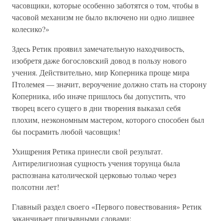
часовщики, которые особенно заботятся о том, чтобы в
часовой механизм не было включено ни одно лишнее
колесико?»
Здесь Ретик проявил замечательную находчивость,
изобретя даже богословский довод в пользу нового
учения. Действительно, мир Коперника проще мира
Птолемея — значит, вероучение должно стать на сторону
Коперника, ибо иначе пришлось бы допустить, что
творец всего сущего в дни творения выказал себя
плохим, неэкономным мастером, которого способен был
бы посрамить любой часовщик!
Ухищрения Ретика принесли свой результат.
Антирелигиозная сущность учения торунца была
распознана католической церковью только через
полсотни лет!
Главный раздел своего «Первого повествования» Ретик
заканчивает призывными словами: