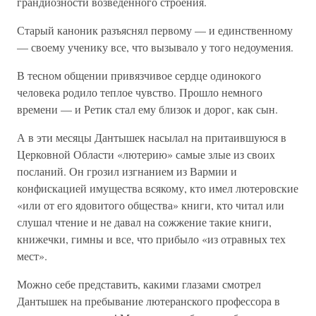
грандиозности возведенного строения.
Старый каноник разъяснял первому — и единственному
— своему ученику все, что вызывало у того недоумения.
В тесном общении привязчивое сердце одинокого
человека родило теплое чувство. Прошло немного
времени — и Ретик стал ему близок и дорог, как сын.
А в эти месяцы Дантышек насылал на притаившуюся в
Церковной Области «лютерию» самые злые из своих
посланий. Он грозил изгнанием из Вармии и
конфискацией имущества всякому, кто имел лютеровские
«или от его ядовитого общества» книги, кто читал или
слушал чтение и не давал на сожжение такие книги,
книжечки, гимны и все, что прибыло «из отравных тех
мест».
Можно себе представить, какими глазами смотрел
Дантышек на пребывание лютеранского профессора в