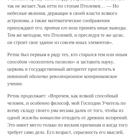
так не желает,?как итти по стопам Птолемея… — Но
небесные явления, держащие в своей власти всякого
астронома, а также математические соображения
принуждают его,
против его воли
принять иные выводы.
Тем же методом, что Птолемей, и преследуя те же цели,
он строит свое здание из совсем иных элементов».
Ретик был первым в ряду тех, кто старался тем или иным
способом «позолотить пилюлю» и заставить науку,
церковь и государственный авторитет проглотить в
невинной оболочке революционное коперниковское
учение.
Ретик продолжает: «Впрочем, как всякий способный
человек, и особенно философ, мой Господин Учитель по
всему складу своего ума весьма далек от того, чтобы из
одной
жажды новшеств
отходить от древних воззрений.
Это имеет место только по веским причинам и когда того
требует само дело. Его возраст, серьезность его мыслей,