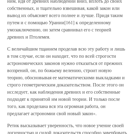
ним, идя от древних наблюдений вниз, вплоть до своих
собственных, и тщательно взвешивая, какой закон или
вывод их объясняет всего полнее и лучше. Придя таким
путем и с помощью Урании[161] к определенному
умозаключению, он затем сравнивал его с теорией
древних и Птолемея.
С величайшим тщанием проделав всю эту работу и лишь
в том случае, если он находит, что по всей строгости
астрономических законов нужно отказаться от прежних
воззрений, он, по божьему велению, строит новую
теорию, обосновывая ее математическими выкладками и
строго геометрическим доказательством. После этого он
исследует, как наблюдения древних и его собственные
подходят к принятой им новой теории. И только после
того, как проделана вся эта огромная работа, он
предлагает астрономии свой новый закон».
Ретик высказывает уверенность, что новое учение своей
логичностью и силой доказательств способно завербовать