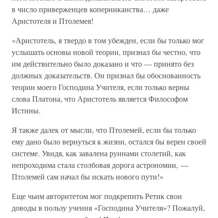
в число приверженцев коперниканства… даже
Аристотеля и Птолемея!
«Аристотель, я твердо в том убежден, если бы только мог
услышать основы новой теории, признал бы честно, что
им действительно было доказано и что — принято без
должных доказательств. Он признал бы обоснованность
теории моего Господина Учителя, если только верны
слова Платона, что Аристотель является Философом
Истины.
Я также далек от мысли, что Птолемей, если бы только
ему дано было вернуться к жизни, остался бы верен своей
системе. Увидя, как завалена руинами столетий, как
непроходима стала столбовая дорога астрономии, —
Птолемей сам начал бы искать нового пути!»
Еще чьим авторитетом мог подкрепить Ретик свои
доводы в пользу учения «Господина Учителя»? Пожалуй,