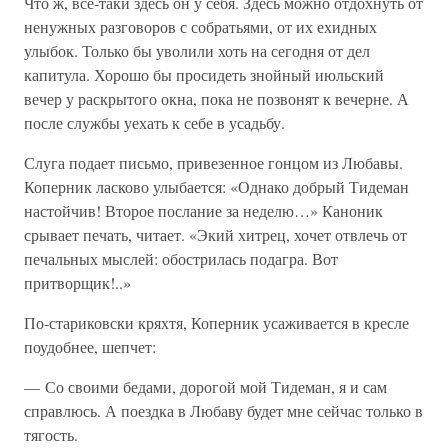
Что ж, все-таки здесь он у себя. Здесь можно отдохнуть от
ненужных разговоров с собратьями, от их ехидных
улыбок. Только бы уволили хоть на сегодня от дел
капитула. Хорошо бы просидеть знойный июльский
вечер у раскрытого окна, пока не позвонят к вечерне. А
после службы уехать к себе в усадьбу.
Слуга подает письмо, привезенное гонцом из Любавы.
Коперник ласково улыбается: «Однако добрый Тидеман
настойчив! Второе послание за неделю…» Каноник
срывает печать, читает. «Экий хитрец, хочет отвлечь от
печальных мыслей: обострилась подагра. Вот
притворщик!..»
По-стариковски кряхтя, Коперник усаживается в кресле
поудобнее, шепчет:
— Со своими бедами, дорогой мой Тидеман, я и сам
справлюсь. А поездка в Любаву будет мне сейчас только в
тягость.