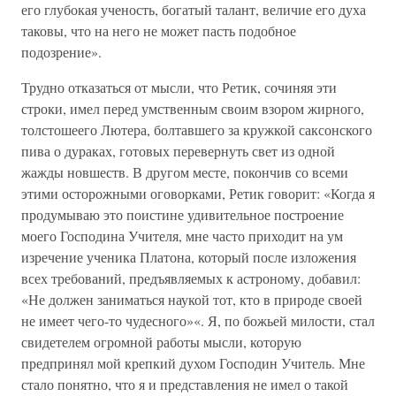
его глубокая ученость, богатый талант, величие его духа
таковы, что на него не может пасть подобное
подозрение».
Трудно отказаться от мысли, что Ретик, сочиняя эти
строки, имел перед умственным своим взором жирного,
толстошеего Лютера, болтавшего за кружкой саксонского
пива о дураках, готовых перевернуть свет из одной
жажды новшеств. В другом месте, покончив со всеми
этими осторожными оговорками, Ретик говорит: «Когда я
продумываю это поистине удивительное построение
моего Господина Учителя, мне часто приходит на ум
изречение ученика Платона, который после изложения
всех требований, предъявляемых к астроному, добавил:
«Не должен заниматься наукой тот, кто в природе своей
не имеет чего-то чудесного»«. Я, по божьей милости, стал
свидетелем огромной работы мысли, которую
предпринял мой крепкий духом Господин Учитель. Мне
стало понятно, что я и представления не имел о такой