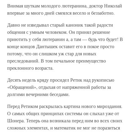
Внимая шуткам молодого лютеранина, доктор Николай
впервые за много дней смеялся весело и беззаботно.
Давно не изведывал старый каноник такой радости
общения с умным человеком. Он принял решение
приютить у себя лютеранин а, а там — будь что будет! В
конце концов Дантышек оставит его в покое просто
потому, что он слишком уж стар для новых
преследований. В том печальное преимущество
преклонного возраста.
Десять недель кряду просидел Ретик над рукописью
«Обращений», отдыхая от напряженной работы за
долгими вечерними беседами.
Перед Ретиком раскрылась картина нового мироздания.
О самых общих принципах системы он слыхал уже от
Шонера. Теперь она возникала перед ним во всех своих
сложных элементах, и математик не мог не поразиться