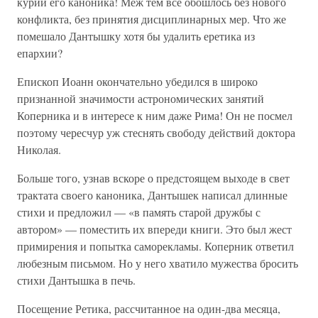
курии его каноника! Меж тем все обошлось без нового
конфликта, без принятия дисциплинарных мер. Что же
помешало Дантышку хотя бы удалить еретика из
епархии?
Епископ Иоанн окончательно убедился в широко
признанной значимости астрономических занятий
Коперника и в интересе к ним даже Рима! Он не посмел
поэтому чересчур уж стеснять свободу действий доктора
Николая.
Больше того, узнав вскоре о предстоящем выходе в свет
трактата своего каноника, Дантышек написал длинные
стихи и предложил — «в память старой дружбы с
автором» — поместить их впереди книги. Это был жест
примирения и попытка саморекламы. Коперник ответил
любезным письмом. Но у него хватило мужества бросить
стихи Дантышка в печь.
Посещение Ретика, рассчитанное на один-два месяца,