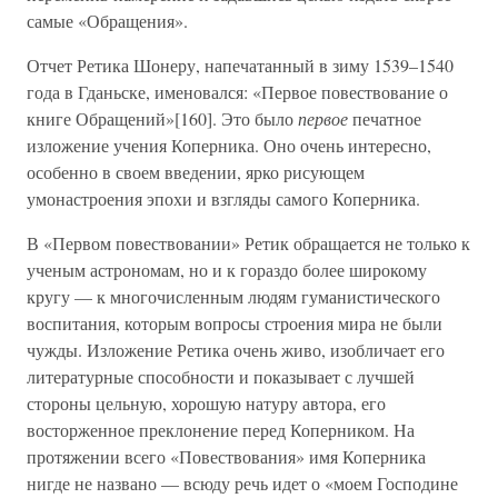
самые «Обращения».
Отчет Ретика Шонеру, напечатанный в зиму 1539–1540
года в Гданьске, именовался: «Первое повествование о
книге Обращений»[160]. Это было
первое
печатное
изложение учения Коперника. Оно очень интересно,
особенно в своем введении, ярко рисующем
умонастроения эпохи и взгляды самого Коперника.
В «Первом повествовании» Ретик обращается не только к
ученым астрономам, но и к гораздо более широкому
кругу — к многочисленным людям гуманистического
воспитания, которым вопросы строения мира не были
чужды. Изложение Ретика очень живо, изобличает его
литературные способности и показывает с лучшей
стороны цельную, хорошую натуру автора, его
восторженное преклонение перед Коперником. На
протяжении всего «Повествования» имя Коперника
нигде не названо — всюду речь идет о «моем Господине