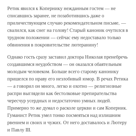
Ретик явился к Копернику нежданным гостем — не
списавшись заранее, не позаботившись даже о
приличествующем случаю рекомендательном письме, —
свалился, как снег на голову! Старый каноник очутился в
трудном положении — сейчас ему недоставало только
обвинения в покровительстве лютеранину!
Однако гость сразу заставил доктора Николая пренебречь
создавшимся неудобством — он оказался обаятельным
молодым человеком. Больше всего старому канонику
пришелся по нраву его незлобивый юмор. В речах Ретика
— а говорил он много, легко и охотно — религиозные
распри выглядели как бестолковые препирательства
чересчур усердных и недостаточно умных людей.
Примерно то же думал о расколе церкви и сам Коперник.
Гуманист Ретик умел тонко посмеяться над излишним
рвением и своих и чужих. От него доставалось и Лютеру
и Павлу III.