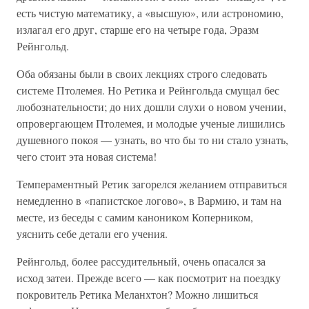
есть чистую математику, а «высшую», или астрономию,
излагал его друг, старше его на четыре года, Эразм
Рейнгольд.
Оба обязаны были в своих лекциях строго следовать
системе Птолемея. Но Ретика и Рейнгольда смущал бес
любознательности; до них дошли слухи о новом учении,
опровергающем Птолемея, и молодые ученые лишились
душевного покоя — узнать, во что бы то ни стало узнать,
чего стоит эта новая система!
Темпераментный Ретик загорелся желанием отправиться
немедленно в «папистское логово», в Вармию, и там на
месте, из беседы с самим каноником Коперником,
уяснить себе детали его учения.
Рейнгольд, более рассудительный, очень опасался за
исход затеи. Прежде всего — как посмотрит на поездку
покровитель Ретика Меланхтон? Можно лишиться