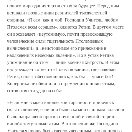
нового мироздания терзал страх за будущее. Перед ним
вставали грозные лики ревнителей тысячелетней
старины. «Я сам, как и мой. Господин Учитель, любим
Птолемея всем сердцем», клянется Ретик. В другом месте
он восхваляет «неутомимую, почти превосходящую
человеческие силы тщательность Птолемеевых
вычислений» и «неистощимое его прилежание в
наблюдениях небесных явлений». Но в устах Ретика
упоминание об этом — лишь военная хитрость. В этом
нас убеждает то место «Повествования», где славный
Ретик, снова забеспокоившись, как бы — упаси бог! —
Коперника не обвинили в стремлении к новшествам,
готов отвести удар на себя:
«Если мне в моей юношеской горячности привелось
сказать лишнее, если оно было сказано слишком вольно и
было направлено против почтенной и святой старины, —
виной» тому только я сам. В отношении же Господина
Учителя я прошу быть твердо уверенным, что он ничего