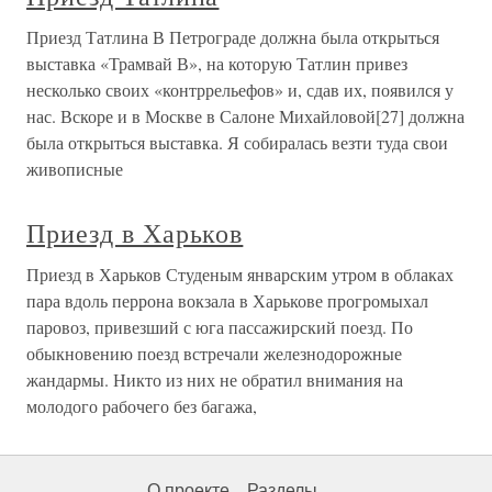
Приезд Татлина В Петрограде должна была открыться
выставка «Трамвай В», на которую Татлин привез
несколько своих «контррельефов» и, сдав их, появился у
нас. Вскоре и в Москве в Салоне Михайловой[27] должна
была открыться выставка. Я собиралась везти туда свои
живописные
Приезд в Харьков
Приезд в Харьков Студеным январским утром в облаках
пара вдоль перрона вокзала в Харькове прогромыхал
паровоз, привезший с юга пассажирский поезд. По
обыкновению поезд встречали железнодорожные
жандармы. Никто из них не обратил внимания на
молодого рабочего без багажа,
О проекте
Разделы