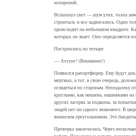
испарений.
Вспыхнул свет — шум утих, толпа замо
строиться, и все задвигались. Один то
происходит на небольшом квадрате. К
которых он знает. Оно определяется по
Построились по четыре.
— Ахтунг! (Внимание!)
Появился рапортфюрер. Ему будут док
мертвых, а тот, в свою очередь, долож
оглядеться по сторонам. Неподалеку о
круглыми, как мишень, нашивками на 
других лагерях за подкопы, за попытки
людей нет ни одного знакомого. В шер
винкелем-треугольником. Это бандиты, 
Проверка закончилась. Через нескольк
работе. Повалили за ворота, повезли т