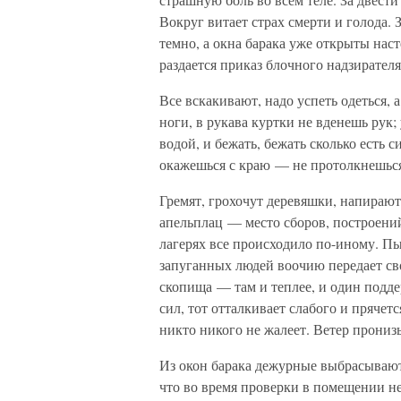
Вокруг витает страх смерти и голода.
темно, а окна барака уже открыты нас
раздается приказ блочного надзирател
Все вскакивают, надо успеть одеться, 
ноги, в рукава куртки не вденешь рук;
водой, и бежать, бежать сколько есть
окажешься с краю — не протолкнешься 
Гремят, грохочут деревяшки, напирают
апельплац — место сборов, построени
лагерях все происходило по-иному. Пы
запуганных людей воочию передает св
скопища — там и теплее, и один подде
сил, тот отталкивает слабого и прячетс
никто никого не жалеет. Ветер пронизы
Из окон барака дежурные выбрасывают
что во время проверки в помещении н