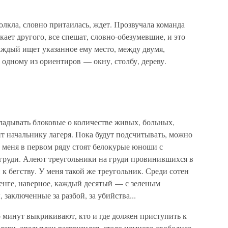
лкла, словно притаилась, ждет. Прозвучала команда
лкает другого, все спешат, словно-обезумевшие, и это
аждый ищет указанное ему место, между двумя,
 одному из ориентиров — окну, столбу, дереву.
ладывать блоковые о количестве живых, больных,
ит начальнику лагеря. Пока будут подсчитывать, можно
т меня в первом ряду стоят белокурые юноши с
груди. Алеют треугольники на груди провинившихся в
 к бегству. У меня такой же треугольник. Среди сотен
енге, наверное, каждый десятый — с зеленым
заключенные за разбой, за убийства...
о минут выкрикивают, кто и где должен приступить к
елеги, апельплац разгрузился, стало немного свободнее.