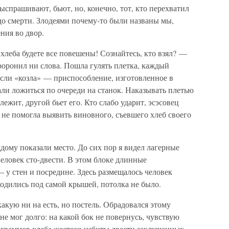
спрашивают, бьют, но, конечно, тот, кто перехватил
о до смерти. Злодеями почему-то были названы мы,
ния во двор.
 хлеба будете все повешены! Сознайтесь, кто взял? —
роронил ни слова. Пошла гулять плетка, каждый
несли «козла» — приспособление, изготовленное в
ли ложиться по очереди на станок. Наказывать плетью
жит, другой бьет его. Кто слабо ударит, эсэсовец
 не помогла выявить виновного, съевшего хлеб своего
ждому показали место. До сих пор я видел лагерные
еловек сто-двести. В этом блоке длинные
— у стен и посредине. Здесь размещалось человек
аходились под самой крышей, потолка не было.
какую ни на есть, но постель. Обрадовался этому
 не мог долго: на какой бок не повернусь, чувствую
и граммов хлеба жестоко избиты двести заключенных.