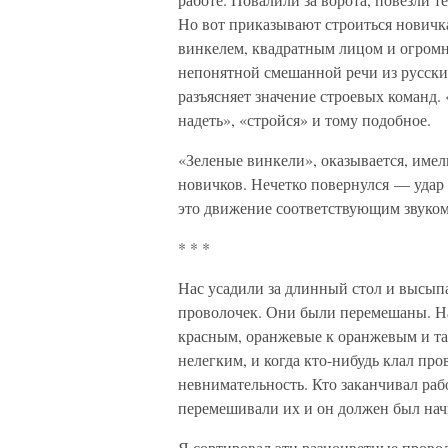
Но вот приказывают строиться новичк
винкелем, квадратным лицом и огром
непонятной смешанной речи из русски
разъясняет значение строевых команд.
надеть», «стройся» и тому подобное.
«Зеленые винкели», оказывается, име
новичков. Нечетко повернулся — удар 
это движение соответствующим звуком
* * *
Нас усадили за длинный стол и высып
проволочек. Они были перемешаны. На
красным, оранжевые к оранжевым и так
нелегким, и когда кто-нибудь клал про
невнимательность. Кто заканчивал раб
перемешивали их и он должен был начи
Я сортировал эти разноцветные проволо