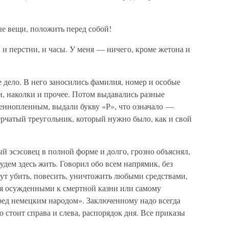
ые вещи, положить перед собой!
, и перстни, и часы. У меня — ничего, кроме жетона и
е дело. В него заносились фамилия, номер и особые
и, наколки и прочее. Потом выдавались разные
оеннопленным, выдали букву «Р», что означало —
рчатый треугольник, который нужно было, как и свой
 эсэсовец в полной форме и долго, грозно объяснял,
удем здесь жить. Говорил обо всем напрямик, без
ут убить, повесить, уничтожить любыми средствами,
ся осужденными к смертной казни или самому
ред немецким народом». Заключенному надо всегда
о стоит справа и слева, распорядок дня. Все приказы