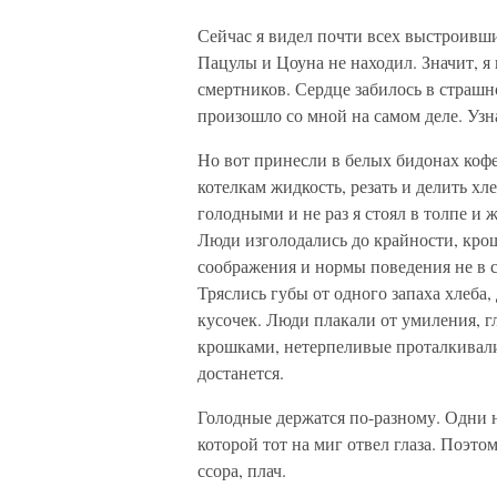
Сейчас я видел почти всех выстроивши
Пацулы и Цоуна не находил. Значит, я
смертников. Сердце забилось в страшн
произошло со мной на самом деле. Узн
Но вот принесли в белых бидонах кофе
котелкам жидкость, резать и делить х
голодными и не раз я стоял в толпе и 
Люди изголодались до крайности, крош
соображения и нормы поведения не в 
Тряслись губы от одного запаха хлеба
кусочек. Люди плакали от умиления, 
крошками, нетерпеливые проталкивалис
достанется.
Голодные держатся по-разному. Одни н
которой тот на миг отвел глаза. Поэто
ссора, плач.