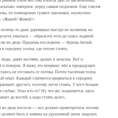
 Засыпаю, наверное, перед самым подъемом. Еще совсем
тежь, по помещению гуляют сквозняки, неумолчно
я: «Живей! Живей!»
а почему-то даже деревяшки быстро не натянешь на
 успеть умыться — обрызгать тело до пояса ледяной
 силы во двор. Придешь последним — будешь битый,
в середину толпы, где теплее стоять.
 люди, давят костями, дышат в затылок. Вот и
й и поверок. Я вижу это впервые, ибо в предыдущих
таюсь не отставать от потока. Почти тысячная толпа
ой опыт. Каждый стремится прорваться в середину
рживает другого, поэтому легче стоять. У кого больше
я глубже. Упал кто-то? Ну что же, поднимется, здесь
вает до костей, а надо стоять долго.
 во двор постели — все должно проветриться, потому
е должно быть и намека на удушливый запах людских