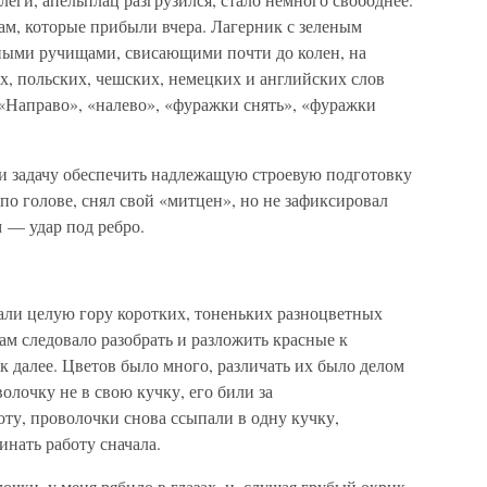
ам, которые прибыли вчера. Лагерник с зеленым
ными ручищами, свисающими почти до колен, на
х, польских, чешских, немецких и английских слов
 «Направо», «налево», «фуражки снять», «фуражки
ли задачу обеспечить надлежащую строевую подготовку
по голове, снял свой «митцен», но не зафиксировал
 — удар под ребро.
али целую гору коротких, тоненьких разноцветных
м следовало разобрать и разложить красные к
 далее. Цветов было много, различать их было делом
волочку не в свою кучку, его били за
оту, проволочки снова ссыпали в одну кучку,
нать работу сначала.
чки, у меня рябило в глазах, и, слушая грубый окрик,