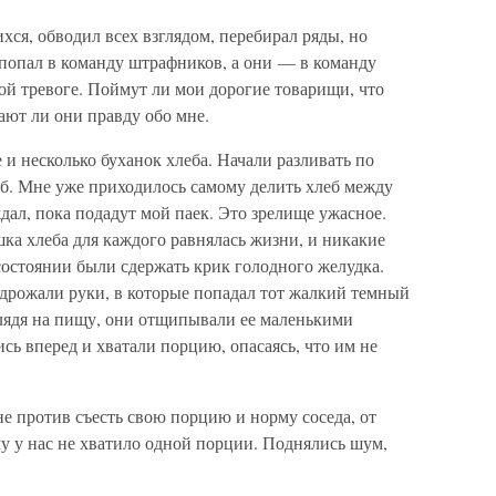
хся, обводил всех взглядом, перебирал ряды, но
 попал в команду штрафников, а они — в команду
ой тревоге. Поймут ли мои дорогие товарищи, что
ают ли они правду обо мне.
 и несколько буханок хлеба. Начали разливать по
леб. Мне уже приходилось самому делить хлеб между
ждал, пока подадут мой паек. Это зрелище ужасное.
ка хлеба для каждого равнялась жизни, и никакие
состоянии были сдержать крик голодного желудка.
, дрожали руки, в которые попадал тот жалкий темный
глядя на пищу, они отщипывали ее маленькими
ь вперед и хватали порцию, опасаясь, что им не
е против съесть свою порцию и норму соседа, от
му у нас не хватило одной порции. Поднялись шум,