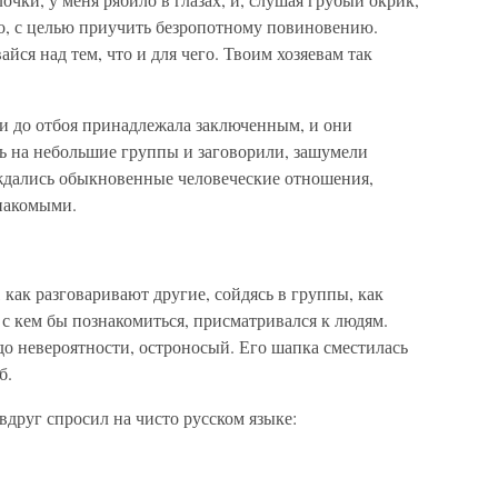
но, с целью приучить безропотному повиновению.
йся над тем, что и для чего. Твоим хозяевам так
ни до отбоя принадлежала заключенным, и они
сь на небольшие группы и заговорили, зашумели
ождались обыкновенные человеческие отношения,
накомыми.
, как разговаривают другие, сойдясь в группы, как
 с кем бы познакомиться, присматривался к людям.
до невероятности, остроносый. Его шапка сместилась
б.
вдруг спросил на чисто русском языке: