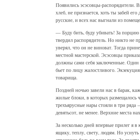
Появились эсэсовцы-распорядители. Вы
хлеб, не признается, хоть ты забей ег
русские, и всех нас выгнали из помеще
— Буду бить, буду убивать! За порцию
твердил распорядитель. Но никто не п
уверял, что он не виноват. Тогда при
местной мастерской. Эсэсовцы приказа
должны сами себя заключенные. Один ле
бьет по лицу жалостливого. Экзекуция
товарища.
Поздней ночью завели нас в барак, ка
жилые блоки, в которых размещалось ч
трехъярусные нары стояли в три ряда 
девятьсот, не менее. Верхние места н
За несколько дней впервые прилег я в 
ящику, теплу, свету, людям. Но уснуть
страшную боль во всем теле. За двест