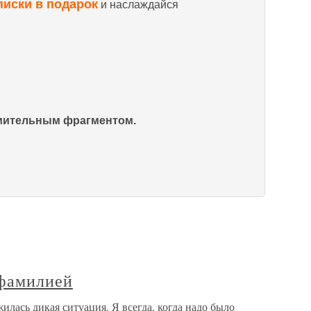
писки в подарок
и наслаждайся
омительным фрагментом.
 фамилией
лась дикая ситуация. Я всегда, когда надо было