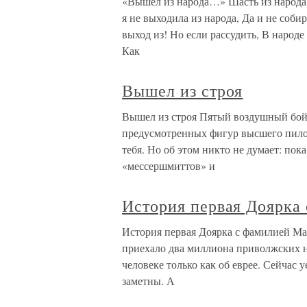
«Вышел из народа…» Шасть из народа! 
я не выходила из народа, Да и не соби
выход из! Но если рассудить, В народе
Как
Вышел из строя
Вышел из строя Пятый воздушный бой 
предусмотренных фигур высшего пилот
тебя. Но об этом никто не думает: пок
«мессершмиттов» и
История первая Доярка
История первая Доярка с фамилией Мах
приехало два миллиона приволжских н
человеке только как об еврее. Сейчас 
заметны. А