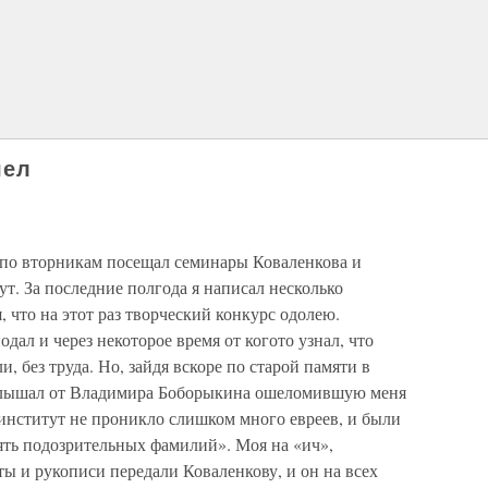
шел
, по вторникам посещал семинары Коваленкова и
т. За последние полгода я написал несколько
 что на этот раз творческий конкурс одолею.
дал и через некоторое время от когото узнал, что
и, без труда. Но, зайдя вскоре по старой памяти в
слышал от Владимира Боборыкина ошеломившую меня
в институт не проникло слишком много евреев, и были
ять подозрительных фамилий». Моя на «ич»,
ты и рукописи передали Коваленкову, и он на всех