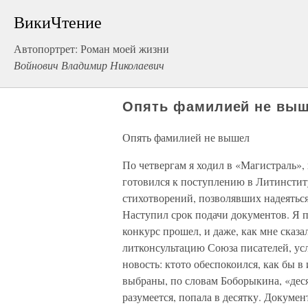
ВикиЧтение
Автопортрет: Роман моей жизни
Войнович Владимир Николаевич
Опять фамилией не вы
Опять фамилией не вышел
По четвергам я ходил в «Магистраль»
готовился к поступлению в Литинститу
стихотворений, позволявших надеяться,
Наступил срок подачи документов. Я по
конкурс прошел, и даже, как мне сказал
литконсультацию Союза писателей, у
новость: ктото обеспокоился, как бы 
выбраны, по словам Боборыкина, «дес
разумеется, попала в десятку. Докумен