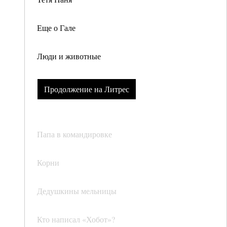
Еще о Гале
Люди и животные
Продолжение на Литрес
Папа в командировке
Корни
Дедушкины мельницы
Кто написал «Хобот»?