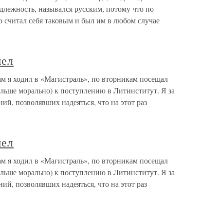
лежность, назывался русским, потому что по
 считал себя таковым и был им в любом случае
шел
м я ходил в «Магистраль», по вторникам посещал
льше морально) к поступлению в Литинститут. Я за
ий, позволявших надеяться, что на этот раз
шел
м я ходил в «Магистраль», по вторникам посещал
льше морально) к поступлению в Литинститут. Я за
ий, позволявших надеяться, что на этот раз