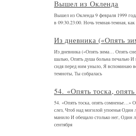
Вышел из Окленда
Вышел из Окленда 9 февраля 1999 года
в 09:30.23:00. Ночь темная-темная, как 
Из дневника («Опять з
Из дневника («Опять зима… Опять сн
шалью, Опять душа больна печалью И
сидя перед ним уныло, Я вспоминаю вс
темноты, Ты собралась
54. «Опять тоска, опят
54. «Опять тоска, опять сомненье…» Оп
слез, Чтоб над могилой упоенья Один л
манило И обещало столько нег, Один 
сентября