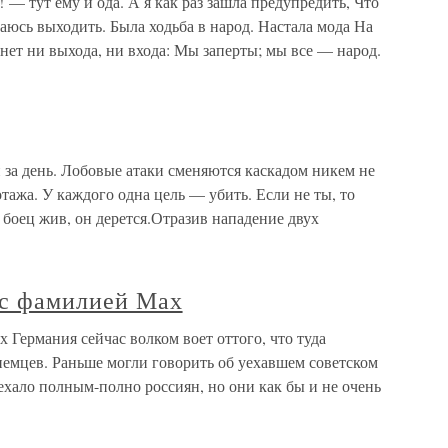
— тут ему и ода. А я как раз зашла предупредить, Что
раюсь выходить. Была ходьба в народ. Настала мода На
 нет ни выхода, ни входа: Мы заперты; мы все — народ.
за день. Лобовые атаки сменяются каскадом никем не
ажа. У каждого одна цель — убить. Если не ты, то
а боец жив, он дерется.Отразив нападение двух
 с фамилией Мах
 Германия сейчас волком воет оттого, что туда
емцев. Раньше могли говорить об уехавшем советском
уехало полным-полно россиян, но они как бы и не очень