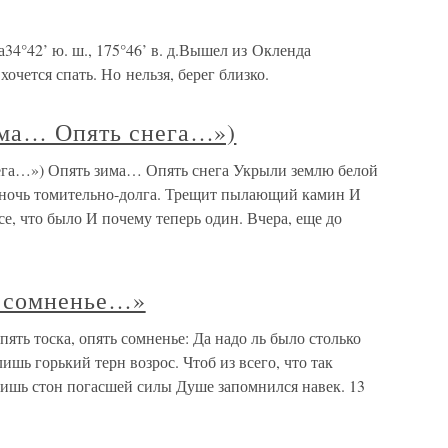
34°42’ ю. ш., 175°46’ в. д.Вышел из Окленда
хочется спать. Но нельзя, берег близко.
има… Опять снега…»)
ега…») Опять зима… Опять снега Укрыли землю белой
 ночь томительно-долга. Трещит пылающий камин И
е, что было И почему теперь один. Вчера, еще до
ь сомненье…»
ять тоска, опять сомненье: Да надо ль было столько
ишь горький терн возрос. Чтоб из всего, что так
лишь стон погасшей силы Душе запомнился навек. 13