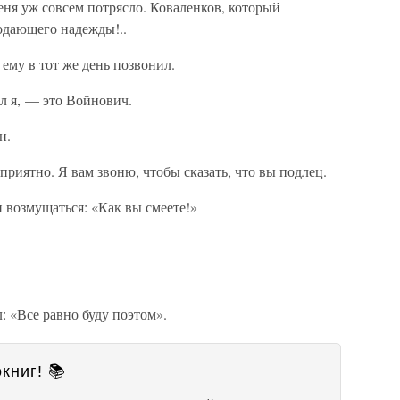
ня уж совсем потрясло. Коваленков, который
одающего надежды!..
ему в тот же день позвонил.
л я, — это Войнович.
н.
приятно. Я вам звоню, чтобы сказать, что вы подлец.
и возмущаться: «Как вы смеете!»
л: «Все равно буду поэтом».
книг! 📚