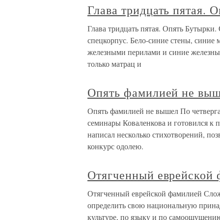
Глава тридцать пятая. 
Глава тридцать пятая. Опять Бутырки.
спецкорпус. Бело-синие стены, синие 
железными перилами и синие железные
только матрац и
Опять фамилией не вы
Опять фамилией не вышел По четверга
семинары Коваленкова и готовился к п
написал несколько стихотворений, позв
конкурс одолею.
Отягченный еврейской
Отягченный еврейской фамилией Сложи
определить свою национальную принад
культуре, по языку и по самоощущению