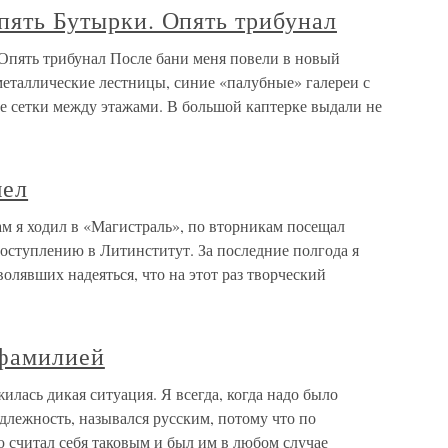
Опять Бутырки. Опять трибунал
 Опять трибунал После бани меня повели в новый
металлические лестницы, синие «палубные» галереи с
 сетки между этажами. В большой каптерке выдали не
шел
м я ходил в «Магистраль», по вторникам посещал
оступлению в Литинститут. За последние полгода я
олявших надеяться, что на этот раз творческий
 фамилией
лась дикая ситуация. Я всегда, когда надо было
лежность, назывался русским, потому что по
 считал себя таковым и был им в любом случае