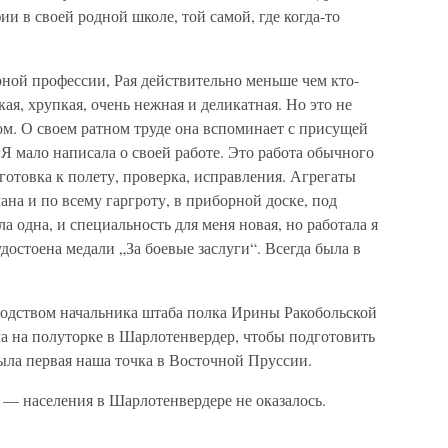
и в своей родной школе, той самой, где когда-то
ной профессии, Рая действительно меньше чем кто-
ая, хрупкая, очень нежная и деликатная. Но это не
м. О своем ратном труде она вспоминает с присущей
Я мало написала о своей работе. Это работа обычного
готовка к полету, проверка, исправления. Агрегаты
на и по всему гаргроту, в приборной доске, под
а одна, и специальность для меня новая, но работала я
удостоена медали „За боевые заслуги“. Всегда была в
водством начальника штаба полка Ирины Ракобольской
а на полуторке в Шарлотенвердер, чтобы подготовить
ыла первая наша точка в Восточной Пруссии.
 — населения в Шарлотенвердере не оказалось.