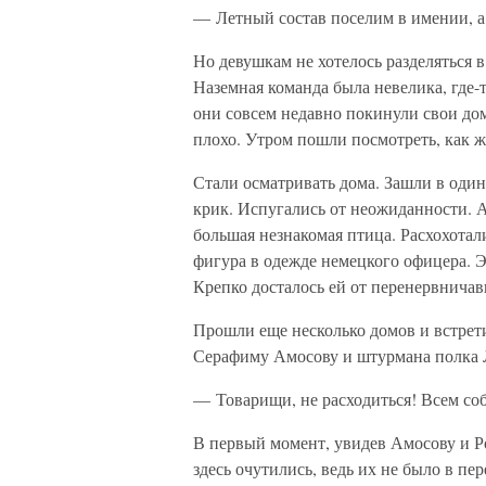
— Летный состав поселим в имении, а 
Но девушкам не хотелось разделяться 
Наземная команда была невелика, где-
они совсем недавно покинули свои дом
плохо. Утром пошли посмотреть, как 
Стали осматривать дома. Зашли в оди
крик. Испугались от неожиданности. А
большая незнакомая птица. Расхохотал
фигура в одежде немецкого офицера. 
Крепко досталось ей от перенервнича
Прошли еще несколько домов и встрети
Серафиму Амосову и штурмана полка 
— Товарищи, не расходиться! Всем соб
В первый момент, увидев Амосову и Ро
здесь очутились, ведь их не было в п