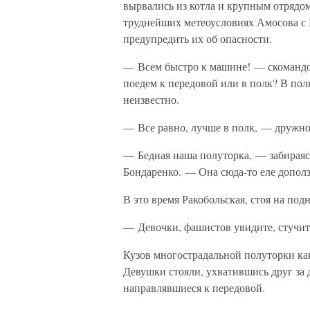
вырвались из котла и крупным отрядо
труднейших метеоусловиях Амосова с 
предупредить их об опасности.
— Всем быстро к машине! — скомандов
поедем к передовой или в полк? В пол
неизвестно.
— Все равно, лучше в полк, — дружно
— Бедная наша полуторка, — забираяс
Бондаренко. — Она сюда-то еле дополз
В это время Ракобольская, стоя на под
— Девочки, фашистов увидите, стучи
Кузов многострадальной полуторки как
Девушки стояли, ухватившись друг за 
направлявшиеся к передовой.