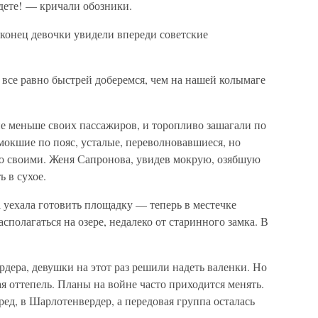
дете! — кричали обозники.
аконец девочки увидели впереди советские
 все равно быстрей доберемся, чем на нашей колымаге
е меньше своих пассажиров, и торопливо зашагали по
мокшие по пояс, усталые, переволновавшиеся, но
со своими. Женя Сапронова, увидев мокрую, озябшую
ь в сухое.
а уехала готовить площадку — теперь в местечке
полагаться на озере, недалеко от старинного замка. В
дера, девушки на этот раз решили надеть валенки. Но
я оттепель. Планы на войне часто приходится менять.
ред, в Шарлотенвердер, а передовая группа осталась