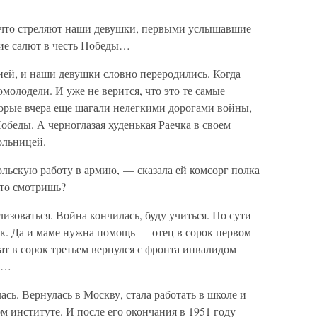
, что стреляют наши девушки, первыми услышавшие
ие салют в честь Победы…
ней, и наши девушки словно переродились. Когда
молодели. И уже не верится, что это те самые
орые вчера еще шагали нелегкими дорогами войны,
беды. А черноглазая худенькая Раечка в своем
ольницей.
льскую работу в армию, — сказала ей комсорг полка
это смотришь?
изоваться. Война кончилась, буду учиться. По сути
ек. Да и маме нужна помощь — отец в сорок первом
ат в сорок третьем вернулся с фронта инвалидом
ба…
сь. Вернулась в Москву, стала работать в школе и
м институте. И после его окончания в 1951 году