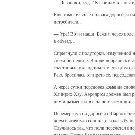
— Девчонки, куда? К фрицам в лапы е
Еще томительные полчаса дороги, и н
истребители.
— Ура! Вот и наши. Бежим через поле,
в объезд…
Спрыгнули с полуторки, измученной н
снежной целине. В полк добрались вы
счастливые уже одним тем, что дома, 
Раю, бросилась оттирать ее, переодеват
А через сутки передовая команда снов
Хайнрих-Хау. Аэродром должен был рас
нем и разместились наши наземники.
Перемерзнув по дороге из Шарлотенвер
днем выглянуло солнце, началась бурна
Случилось так, что полк перелетел впе
позади. Позже Рая рассказывала: