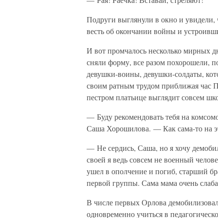
Подруги выглянули в окно и увидели
весть об окончании войны и устроивш
И вот промчалось несколько мирных д
сняли форму, все разом похорошели, по
девушки-воины, девушки-солдаты, кот
своим ратным трудом приближая час По
пестром платьице выглядит совсем шк
— Буду рекомендовать тебя на комсомо
Саша Хорошилова. — Как сама-то на 
— Не сердись, Саша, но я хочу демобил
своей я ведь совсем не военный челов
ушел в ополчение и погиб, старший бр
первой группы. Сама мама очень сла
В числе первых Орлова демобилизовала
одновременно учиться в педагогическо