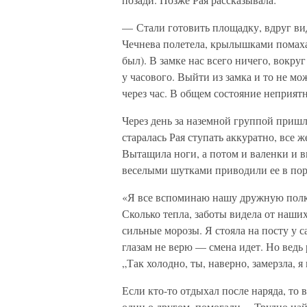
— Стали готовить площадку, вдруг ви
Чечнева полетела, крылышками помахал
был). В замке нас всего ничего, вокруг
у часового. Выйти из замка и то не мо
через час. В общем состояние неприятн
Через день за наземной группой пришл
старалась Рая ступать аккуратно, все ж
Вытащила ноги, а потом и валенки и 
веселыми шутками приводили ее в пор
«Я все вспоминаю нашу дружную полк
Сколько тепла, заботы видела от наши
сильные морозы. Я стояла на посту у 
глазам не верю — смена идет. Но ведь
„Так холодно, ты, наверно, замерзла, 
Если кто-то отдыхал после наряда, то 
один о другом, помогали… Трудно най