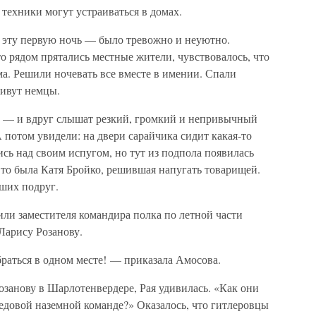
техники могут устраиваться в домах.
в эту первую ночь — было тревожно и неуютно.
то рядом прятались местные жители, чувствовалось, что
а. Решили ночевать все вместе в имении. Спали
живут немцы.
н — и вдруг слышат резкий, громкий и непривычный
 потом увидели: на двери сарайчика сидит какая-то
ись над своим испугом, но тут из подпола появилась
Это была Катя Бройко, решившая напугать товарищей.
вших подруг.
ли заместителя командира полка по летной части
Ларису Розанову.
раться в одном месте! — приказала Амосова.
занову в Шарлотенвердере, Рая удивилась. «Как они
ередовой наземной команде?» Оказалось, что гитлеровцы