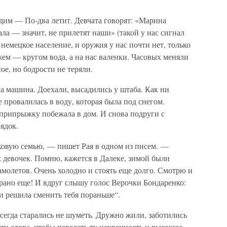
дим — По-два летит. Девчата говорят: «Марина
а — значит, не прилетят наши» (такой у нас сигнал
 немецкое население, и оружия у нас почти нет, только
жем — кругом вода, а на нас валенки. Часовых меняли
ое, но бодрости не теряли.
а машина. Доехали, высадились у штаба. Как ни
е провалилась в воду, которая была под снегом.
вприпрыжку побежала в дом. И снова подруги с
ядок.
овую семью, — пишет Рая в одном из писем. —
х девочек. Помню, кажется в Далеке, зимой были
самолетов. Очень холодно и стоять еще долго. Смотрю и
 рано еще! И вдруг слышу голос Верочки Бондаренко:
я и решила сменить тебя пораньше“.
всегда старались не шуметь. Дружно жили, заботились
ти слова, чтобы передать ту искренность и высокую