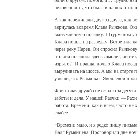
человечность, что была в наших отн
А как переживали друг за друга, как в
вернулась вовремя Клава Рыжкова. Ока
вынужденную посадку. Штурманом у не
Клава пошла на разведку. Встретила 
через реку Нарев. Он спросил Рыжкову, 
что она посадила здесь самолет, он ник
изрыто?“ И правда, ночью Клава посади
выруливать на шоссе. А мы на старте 
узнали, что Рыжкова с Яковлевой пр
Фронтовая дружба не остыла за десяти
заботы и дела. У нашей Раечки — Ра
работа. Времени, как и всем, часто не
слабеет.
«Времени мало, и я редко пишу письм
Валя Румянцева. Проговорили две ночи