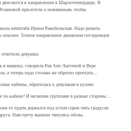
м двигаются в направлении к Шарлотенвердеру. В
Розановой прилетели к наземникам, чтобы
ала начштаба Ирина Ракобольская. Надо решать:
к опаснее. Точное направление движения гитлеровцев
 ответили девушки.
ь в машину, говорила Рая Ане Лаптевой и Вере
ла, а теперь надо столько же обратно проехать…
ножке кабины, обратилась к девушкам в кузове:
те по кабине! И мелкими группами в разные стороны…
им-то чудом держался под углом сорок пять градусов.
друга. Навстречу машине тянулись обозы,