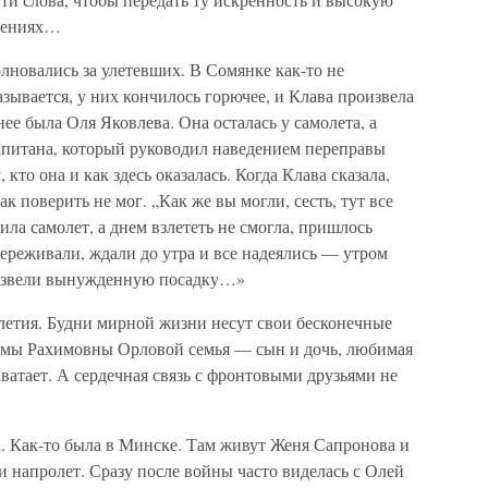
ошениях…
олновались за улетевших. В Сомянке как-то не
зывается, у них кончилось горючее, и Клава произвела
е была Оля Яковлева. Она осталась у самолета, а
капитана, который руководил наведением переправы
кто она и как здесь оказалась. Когда Клава сказала,
ак поверить не мог. „Как же вы могли, сесть, тут все
ла самолет, а днем взлететь не смогла, пришлось
переживали, ждали до утра и все надеялись — утром
оизвели вынужденную посадку…»
летия. Будни мирной жизни несут свои бесконечные
химы Рахимовны Орловой семья — сын и дочь, любимая
 хватает. А сердечная связь с фронтовыми друзьями не
а. Как-то была в Минске. Там живут Женя Сапронова и
 напролет. Сразу после войны часто виделась с Олей