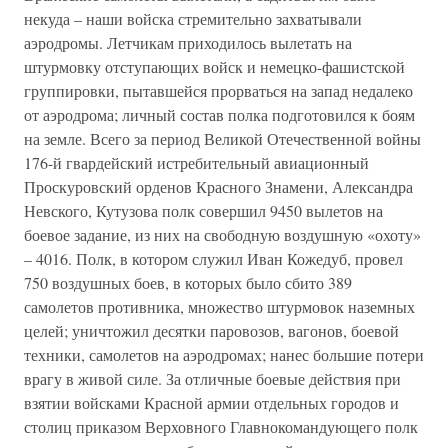
некуда – наши войска стремительно захватывали
аэродромы. Летчикам приходилось вылетать на
штурмовку отступающих войск и немецко-фашистской
группировки, пытавшейся прорваться на запад недалеко
от аэродрома; личный состав полка подготовился к боям
на земле. Всего за период Великой Отечественной войны
176-й гвардейский истребительный авиационный
Проскуровский орденов Красного Знамени, Александра
Невского, Кутузова полк совершил 9450 вылетов на
боевое задание, из них на свободную воздушную «охоту»
– 4016. Полк, в котором служил Иван Кожедуб, провел
750 воздушных боев, в которых было сбито 389
самолетов противника, множество штурмовок наземных
целей; уничтожил десятки паровозов, вагонов, боевой
техники, самолетов на аэродромах; нанес большие потери
врагу в живой силе. За отличные боевые действия при
взятии войсками Красной армии отдельных городов и
столиц приказом Верховного Главнокомандующего полк