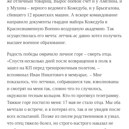
же отличный товарищ. Вырос боевой счет и у Амелина, и
у Мухина – верного ведомого Кожедуба, и у Брызгалова,
сбившего 12 вражеских машин. А вскоре командование
направило документы гвардии майора Кожедуба в
Краснознаменную Военно-воздушную академию. Так
осуществилась его мечта: летчик-ас давно хотел получить
высшее военное образование.
Радость победы омрачило личное горе – смерть отца.
«Спустя несколько дней после возвращения в полк я
зашел на КП перед тренировочным полетом, –
вспоминал Иван Никитович в мемуарах. – Мне
показалось, что летчики, собравшиеся там, взволнованы
и смотрят на меня так, словно что-то случилось,
окружили тесным кольцом. Кто-то протянул телеграмму.
Тяжкое горе постигло меня: 17 мая не стало отца. Мы оба
мечтали о встрече, и я потерял его, так и не увидев после
всех испытаний. Позже из писем родственников я узнал,
что отец тяжело болел, но строго-настрого наказал не