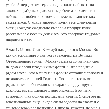
учебе. А перед этим герою предложили побывать на
заводах и фабриках, рассказать рабочим, как летчики
добивались побед, как громили немецко-фашистских
захватчиков. С конца апреля и почти весь следующий
месяц Кожедуб ежедневно бывал на предприятиях,
рассказывал о боевых делах тем, кто совершал трудовые
подвиги в тылу.
9 мая 1945 года Иван Кожедуб находился в Москве. Вот
как он вспоминал о дне, когда закончилась Великая
Отечественная война: «Москву заливал солнечный свет,
на домах алели праздничные флаги. Я шел по улице
рядом с теми, кто в тылу и на фронте отстаивал свободу и
независимость нашей Родины. Люди шли тесными
рядами, пели, обнимались, поздравляли друг друга:
казалось, все мы давным-давно знакомы. Военных
встречали ликующими возгласами, качали. Я смотрел на
взволнованные лица, видел слезы радости на глазах и с
трудом сдерживал волнение. Никогда, кажется, не был я