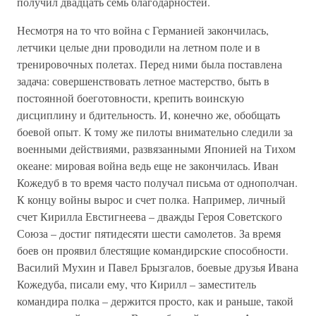
получил двадцать семь благодарностей.
Несмотря на то что война с Германией закончилась,
летчики целые дни проводили на летном поле и в
тренировочных полетах. Перед ними была поставлена
задача: совершенствовать летное мастерство, быть в
постоянной боеготовности, крепить воинскую
дисциплину и бдительность. И, конечно же, обобщать
боевой опыт. К тому же пилоты внимательно следили за
военными действиями, развязанными Японией на Тихом
океане: мировая война ведь еще не закончилась. Иван
Кожедуб в то время часто получал письма от однополчан.
К концу войны вырос и счет полка. Например, личный
счет Кирилла Евстигнеева – дважды Героя Советского
Союза – достиг пятидесяти шести самолетов. За время
боев он проявил блестящие командирские способности.
Василий Мухин и Павел Брызгалов, боевые друзья Ивана
Кожедуба, писали ему, что Кирилл – заместитель
командира полка – держится просто, как и раньше, такой