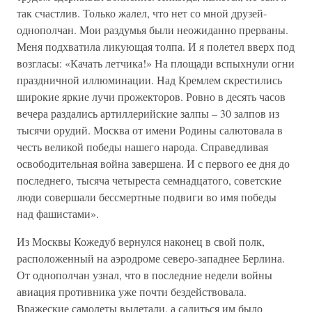
так счастлив. Только жалел, что нет со мной друзей-
однополчан. Мои раздумья были неожиданно прерваны.
Меня подхватила ликующая толпа. И я полетел вверх под
возгласы: «Качать летчика!» На площади вспыхнули огни
праздничной иллюминации. Над Кремлем скрестились
широкие яркие лучи прожекторов. Ровно в десять часов
вечера раздались артиллерийские залпы – 30 залпов из
тысячи орудий. Москва от имени Родины салютовала в
честь великой победы нашего народа. Справедливая
освободительная война завершена. И с первого ее дня до
последнего, тысяча четыреста семнадцатого, советские
люди совершали бессмертные подвиги во имя победы
над фашистами».
Из Москвы Кожедуб вернулся наконец в свой полк,
расположенный на аэродроме северо-западнее Берлина.
От однополчан узнал, что в последние недели войны
авиация противника уже почти бездействовала.
Вражеские самолеты вылетали, а садиться им было