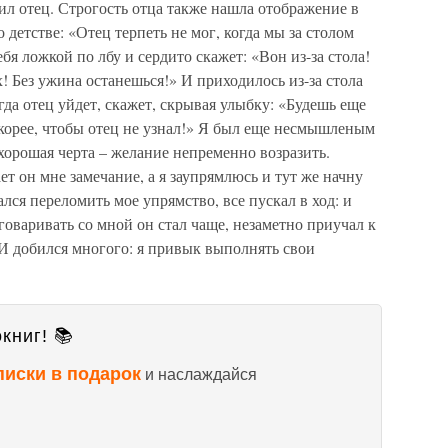
ил отец. Строгость отца также нашла отображение в
детстве: «Отец терпеть не мог, когда мы за столом
я ложкой по лбу и сердито скажет: «Вон из-за стола!
х! Без ужина останешься!» И приходилось из-за стола
гда отец уйдет, скажет, скрывая улыбку: «Будешь еще
орее, чтобы отец не узнал!» Я был еще несмышленым
ехорошая черта – желание непременно возразить.
ет он мне замечание, а я заупрямлюсь и тут же начну
лся переломить мое упрямство, все пускал в ход: и
говаривать со мной он стал чаще, незаметно приучал к
 И добился многого: я привык выполнять свои
книг! 📚
писки в подарок
и наслаждайся