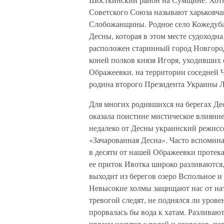
Советского Союза называют харьковча
Слобожанщины. Родное село Кожедуба 
Десны, которая в этом месте судоходн
расположен старинный город Новгород
коней полков князя Игоря, уходивших 
Ображеевки, на территории соседней Ч
родина второго Президента Украины 
Для многих родившихся на берегах Дес
оказала поистине мистическое влияни
недалеко от Десны украинский режисс
«Зачарованная Десна». Часто вспомина
в десяти от нашей Ображеевки протека
ее приток Ивотка широко разливаются, 
выходит из берегов озеро Вспольное и
Невысокие холмы защищают нас от нат
тревогой следят, не поднялся ли уров
прорвалась бы вода к хатам. Разливаю
шумом несутся с полей и огородов, пе