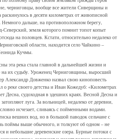
не, черниговцы, вообще все жители Сиверщины и
раскинулось в десяти километрах от живописной
а. Немного дальше, на противоположном берегу,
-Северский, земля которого помнит топот копыт
отсюда на половцев. Кстати, относительно недалеко от
ерниговской области, находится село Чайкино –
Леонида Кучмы.
ны эта река стала главной в дальнейшей жизни и
е на их судьбу. Уроженец Черниговщины, выросший
ер Александр Довженко назвал свою киноповесть
л о реке своего детства и Иван Кожедуб: «Километрах
ет Десна, судоходная в здешних краях. Весной Десна и
затопляют луга. За вольницей, недалеко от деревни,
 словно исчезает, сливаясь с пойменными водами.
иска вешних вод, но в большой паводок сельчане с
ень поймы выше обычного, и толкуют об одном – не
тся и небольшие деревенские озера. Бурные потоки с
ресекают улицы, заливают и сносят редкие деревянные