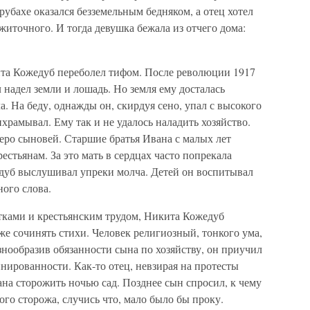
убахе оказался безземельным бедняком, а отец хотел
ажиточного. И тогда девушка бежала из отчего дома:
та Кожедуб переболел тифом. После революции 1917
л надел земли и лошадь. Но земля ему досталась
ла. На беду, однажды он, скирдуя сено, упал с высокого
ихрамывал. Ему так и не удалось наладить хозяйство.
веро сыновей. Старшие братья Ивана с малых лет
стьянам. За это мать в сердцах часто попрекала
дуб выслушивал упреки молча. Детей он воспитывал
ного слова.
ками и крестьянским трудом, Никита Кожедуб
же сочинять стихи. Человек религиозный, тонкого ума,
нообразив обязанности сына по хозяйству, он приучил
нированности. Как-то отец, невзирая на протесты
ана сторожить ночью сад. Позднее сын спросил, к чему
кого сторожа, случись что, мало было бы проку.