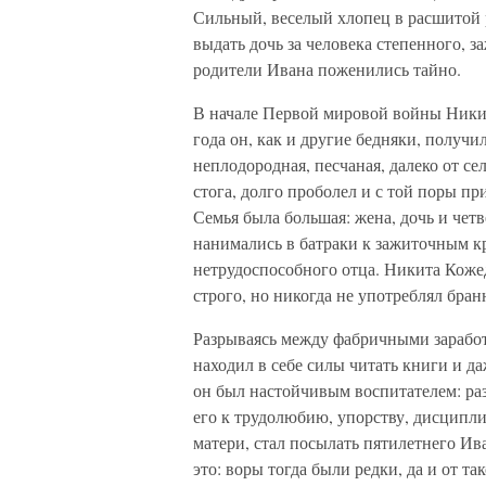
Сильный, веселый хлопец в расшитой р
выдать дочь за человека степенного, з
родители Ивана поженились тайно.
В начале Первой мировой войны Ники
года он, как и другие бедняки, получи
неплодородная, песчаная, далеко от се
стога, долго проболел и с той поры пр
Семья была большая: жена, дочь и чет
нанимались в батраки к зажиточным кре
нетрудоспособного отца. Никита Коже
строго, но никогда не употреблял бран
Разрываясь между фабричными заработ
находил в себе силы читать книги и да
он был настойчивым воспитателем: раз
его к трудолюбию, упорству, дисципли
матери, стал посылать пятилетнего Ив
это: воры тогда были редки, да и от та