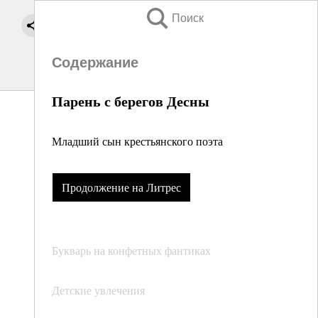
Поиск
Содержание
Парень с берегов Десны
Младший сын крестьянского поэта
Продолжение на Литрес
Букварь на конфетных фантиках
Детские увлечения