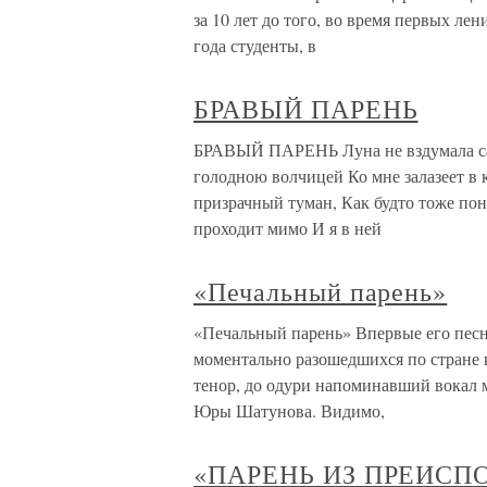
за 10 лет до того, во время первых ле
года студенты, в
БРАВЫЙ ПАРЕНЬ
БРАВЫЙ ПАРЕНЬ Луна не вздумала сади
голодною волчицей Ко мне залазеет в
призрачный туман, Как будто тоже пон
проходит мимо И я в ней
«Печальный парень»
«Печальный парень» Впервые его песн
моментально разошедшихся по стране
тенор, до одури напоминавший вокал м
Юры Шатунова. Видимо,
«ПАРЕНЬ ИЗ ПРЕИСП