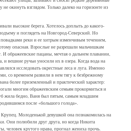
 не окинуть взглядом. Только далеко на горизонте из
.
вали высокие берега. Хотелось доплыть до какого-
 подъему и поглядеть на Новгород-Северский. Но
 повадками реки и ее хитрым изменчивым течением,
 потому опасная. Взрослые не разрешали мальчишкам
у. И ображеевские пацаны, мечтая о дальнем плавании,
, и вешние ручьи уносили их в озера. Когда вода на
равлялся исследовать окрестные леса и луга. Именно
ми, со временем развили в нем тягу к безбрежному
Ивана более приземленный и практический характер:
омогали многим ображеевским семьям прокормиться и
уб жила бедно, Ваня был пятым, самым младшим
родившимся после «большого голода».
а Крупец. Молоденькой девушкой она познакомилась на
ки. Они полюбили друг друга, но когда Никита
ты, человек крутого нрава, прогнал жениха прочь.