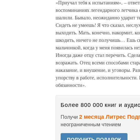
«Приучал тебя к испытаниям», – ответ
воспоминаниях легендарного летчика о 
шалили. Бывало, неожиданно ударит теб
Сидеть не умеешь! Я что сказал, неслу
выходить. Мать, конечно, накормит, ко
шкодить, ничего не получишь… Ешь ск
мальчонкой, когда у меня появилась н
Иногда даже отцу стал перечить. Сдела
возражать. Отец всеми способами стара
наказание, и внушение, и уговоры. Раз
упорству в работе, исполнительности.
обязанности».
Более 800 000 книг и аудио
2 месяца Литрес Под
Получи
неограниченным чтением
ПОЛУЧИТЬ ПОДАРОК