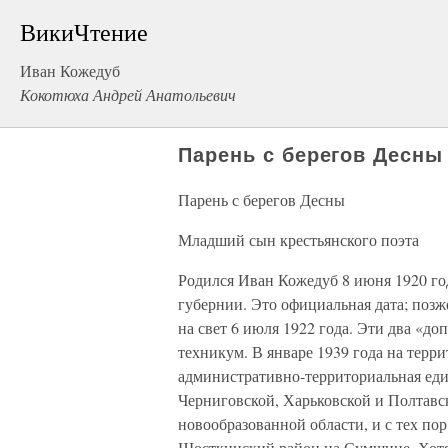
ВикиЧтение
Иван Кожедуб
Кокотюха Андрей Анатольевич
Парень с берегов Десны
Парень с берегов Десны
Младший сын крестьянского поэта
Родился Иван Кожедуб 8 июня 1920 год
губернии. Это официальная дата; позж
на свет 6 июля 1922 года. Эти два «д
техникум. В январе 1939 года на терр
административно-территориальная един
Черниговской, Харьковской и Полтавск
новообразованной области, и с тех пор
Шосткинский район на Сумщине. Хотя