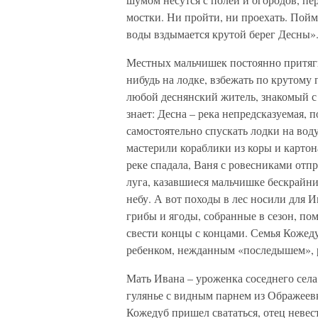
мостки. Ни пройти, ни проехать. Пойму
воды вздымается крутой берег Десны»
Местных мальчишек постоянно притяги
нибудь на лодке, взбежать по крутому
любой деснянский житель, знакомый с
знает: Десна – река непредсказуемая,
самостоятельно спускать лодки на вод
мастерили кораблики из коры и картона
реке спадала, Ваня с ровесниками отп
луга, казавшиеся мальчишке бескрайни
небу. А вот походы в лес носили для 
грибы и ягоды, собранные в сезон, п
свести концы с концами. Семья Кожед
ребенком, нежданным «последышем», 
Мать Ивана – уроженка соседнего сел
гулянье с видным парнем из Ображеев
Кожедуб пришел свататься, отец невес