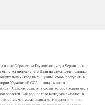
а в селе Ображеевка Глуховского уезда Черниговской
е было установлено, что Иван на самом деле появился
ополнительных» года были нужны, чтобы поступить в
итории Украинской ССР появилась новая
ица – Сумская область, в состав которой вошли часть
ой областей. Так родное село Кожедуба оказалось в
 считается, что малая родина легендарного летчика –
 по полному праву своим земляком трижды Героя