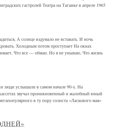
нинградских гастролей Театра на Таганке в апреле 1965
ться, А солнце вздумало не вставать. И ночь
 кровать. Холодным потом проступает На окнах
имает, Что все — обман. Но я не унываю, Что жизнь
и люди услышали в самом начале 90-х. На
 кассетах звучал проникновенный и жалобный юный
егапопулярного в ту пору солиста «Ласкового мая»
ОДНЕЙ»