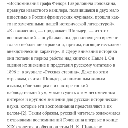
«Воспоминания графа Федора Гавриловича Головкина,
правнука известного канцлера, появившаяся в двух мало
известных в России французских журналах, прошли как-
то не замеченными нашей исторической литературой».
«К сожалению, — продолжает Шильдер, — из этих
воспоминаний… опубликованы, до настоящего времени
только небольшие отрывки и, притом, носящие несколько
анекдотический характер». В сферу внимания историка
они попали в период работы над книгой о Павле I. Он
оценил их значение и представил русскому читателю в
1896 г. в журнале «Русская старина». Даже по этим
отрывкам, считал Шильдер, «написанным живым
языком, обличающим в их авторе тонкий
наблюдательный ум, можно судить о том несомненном
интересе и крупном значении для русской исторической
науки, которые эти воспоминания представляют в их
целом»[2]. Таким образом, русский читатель ознакомился
с отрывками воспоминаний Головкина впервые в конце
XIX столетия, и обязан он этим Н. К. Шильдеру.