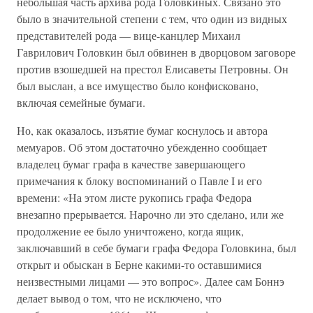
небольшая часть архива рода Головкиных. Связано это
было в значительной степени с тем, что один из видных
представителей рода — вице-канцлер Михаил
Гаврилович Головкин был обвинен в дворцовом заговоре
против взошедшей на престол Елисаветы Петровны. Он
был выслан, а все имущество было конфисковано,
включая семейные бумаги.
Но, как оказалось, изъятие бумаг коснулось и автора
мемуаров. Об этом достаточно убежденно сообщает
владелец бумаг графа в качестве завершающего
примечания к блоку воспоминаний о Павле I и его
времени: «На этом листе рукопись графа Федора
внезапно прерывается. Нарочно ли это сделано, или же
продолжение ее было уничтожено, когда ящик,
заключавший в себе бумаги графа Федора Головкина, был
открыт и обыскан в Берне какими-то оставшимися
неизвестными лицами — это вопрос». Далее сам Боннэ
делает вывод о том, что не исключено, что