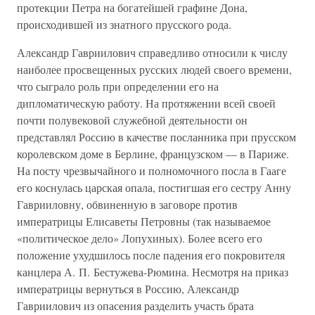
протекции Петра на богатейшей графине Дона,
происходившей из знатного прусского рода.
Александр Гавриилович справедливо относили к числу
наиболее просвещенных русских людей своего времени,
что сыграло роль при определении его на
дипломатическую работу. На протяжении всей своей
почти полувековой служебной деятельности он
представлял Россию в качестве посланника при прусском
королевском доме в Берлине, французском — в Париже.
На посту чрезвычайного и полномочного посла в Гааге
его коснулась царская опала, постигшая его сестру Анну
Гаврииловну, обвиненную в заговоре против
императрицы Елисаветы Петровны (так называемое
«политическое дело» Лопухиных). Более всего его
положение ухудшилось после падения его покровителя
канцлера А. П. Бестужева-Рюмина. Несмотря на приказ
императрицы вернуться в Россию, Александр
Гавриилович из опасения разделить участь брата