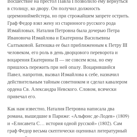
Восшествие на престол Павла I позволило ему вернуться
в столицу, ко двору. Он получил должность
церемониймейстера, но при строжайшем запрете острить.
Граф Федор взял жену из старинного русского рода
Измайловых. Наталия Петровна была дочерью Петра
Ивановича Измайлова и Екатерины Васильевны
Салтыковой. Батюшка ее был приближенным к Петру III
человеком, его роль в день дворцового переворота и
воцарения Екатерины II — не совсем ясна, но ему
пришлось пережить при ней опалу. Воцарившийся
Павел, напротив, вызвал Измайлова к себе, назначил
действительным тайным советником и сделал кавалером
ордена Св. Александра Невского. Словом, всячески
привечал его.
Как нам известно, Наталия Петровна написала два
романа, вышедшие в Париже: «Альфонс де-Лодев» (1809)
и «Елисавета С… история одной русской» (1802). Сам
граф Федор весьма скептически оценивал литературный