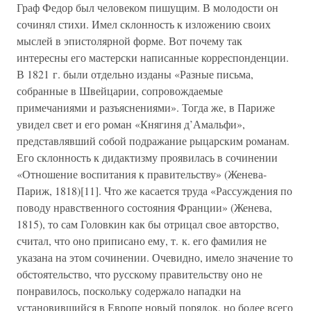
Граф Федор был человеком пишущим. В молодости он
сочинял стихи. Имел склонность к изложению своих
мыслей в эпистолярной форме. Вот почему так
интересны его мастерски написанные корреспонденции.
В 1821 г. были отдельно изданы «Разные письма,
собранные в Швейцарии, сопровождаемые
примечаниями и разъяснениями». Тогда же, в Париже
увидел свет и его роман «Княгиня д’Амальфи»,
представлявший собой подражание рыцарским романам.
Его склонность к дидактизму проявилась в сочинении
«Отношение воспитания к правительству» (Женева-
Париж, 1818)[11]. Что же касается труда «Рассуждения по
поводу нравственного состояния Франции» (Женева,
1815), то сам Головкин как бы отрицал свое авторство,
считал, что оно приписано ему, т. к. его фамилия не
указана на этом сочинении. Очевидно, имело значение то
обстоятельство, что русскому правительству оно не
понравилось, поскольку содержало нападки на
установившийся в Европе новый порядок, но более всего