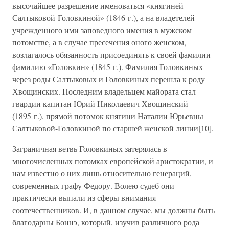
высочайшее разрешение именоваться «княгиней
Салтыковой-Головкиной» (1846 г.), а на владетелей
учрежденного ими заповедного имения в мужском
потомстве, а в случае пресечения оного женском,
возлагалось обязанность присоединять к своей фамилии
фамилию «Головкин» (1845 г.). Фамилия Головкиных
через роды Салтыковых и Головкиных перешла к роду
Хвощинских. Последним владельцем майората стал
гвардии капитан Юрий Николаевич Хвощинский
(1895 г.), прямой потомок княгини Наталии Юрьевны
Салтыковой-Головкиной по старшей женской линии[10].
Заграничная ветвь Головкиных затерялась в
многочисленных потомках европейской аристократии, и
нам известно о них лишь относительно генераций,
современных графу Федору. Волею судеб они
практически выпали из сферы внимания
соотечественников. И, в данном случае, мы должны быть
благодарны Боннэ, который, изучив различного рода