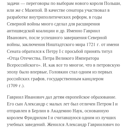
задачи — переговоры по выборам нового короля Польши,
или же с Мазепой. В качестве сенатора участвовал в
разработке внутриполитических реформ, в годы
Северной войны много сделал для расширения
антишведской коалиции и др. Именно Гавриил
Иванович, после успешного завершения Северной
войны, заключения Ништадтского мира 1721 г. от имени
Сената обратился к Петру I с просьбой принять титул
«Отца Отечества, Петра Великого Императора
Всероссийского». И, как все то многое, что в петровскую
эпоху было впервые, Головкин стал одним из первых
российских графов, государственным канцлером
(1709 г.).
Гавриил Иванович дал детям европейское образование.
Его сын Александр с малых лет был отличен Петром I и
отправлен в Берлин в Академию Наук, основанную
королем Фридрихом I и считавшуюся одним из лучших
учебных заведений. Женился Александр Гавриилович по