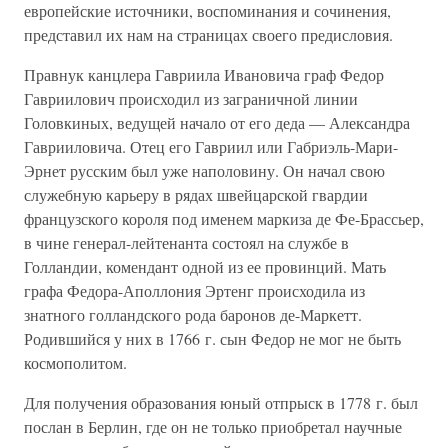
европейские источники, воспоминания и сочинения,
представил их нам на страницах своего предисловия.
Правнук канцлера Гавриила Ивановича граф Федор
Гавриилович происходил из заграничной линии
Головкиных, ведущей начало от его деда — Александра
Гаврииловича. Отец его Гавриил или Габриэль-Мари-
Эрнет русским был уже наполовину. Он начал свою
служебную карьеру в рядах швейцарской гвардии
французского короля под именем маркиза де Фе-Брассьер,
в чине генерал-лейтенанта состоял на службе в
Голландии, комендант одной из ее провинций. Мать
графа Федора-Аполлония Эртенг происходила из
знатного голландского рода баронов де-Маркетт.
Родившийся у них в 1766 г. сын Федор не мог не быть
космополитом.
Для получения образования юный отпрыск в 1778 г. был
послан в Берлин, где он не только приобретал научные