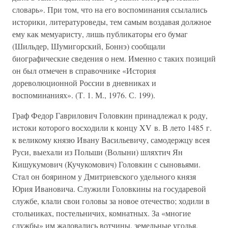
словарь». При том, что на его воспоминания ссылались
историки, литературоведы, тем самым воздавая должное
ему как мемуаристу, лишь публикаторы его бумаг
(Шильдер, Шумигорский, Боннэ) сообщали
биографические сведения о нем. Именно с таких позиций
он был отмечен в справочнике «История
дореволюционной России в дневниках и
воспоминаниях». (Т. 1. М., 1976. С. 199).
Граф Федор Гаврилович Головкин принадлежал к роду,
истоки которого восходили к концу XV в. В лето 1485 г.
к великому князю Ивану Васильевичу, самодержцу всея
Руси, выехали из Польши (Волыни) шляхтич Ян
Кишукумович (Кучукомович) Головкин с сыновьями.
Стал он боярином у Дмитриевского удельного князя
Юрия Ивановича. Служили Головкины на государевой
службе, клали свои головы за новое отечество; ходили в
стольниках, постельничих, комнатных. За «многие
службы» им жаловались вотчины, земельные угодья,