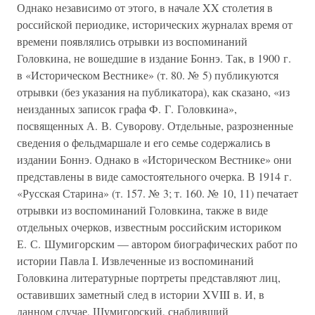
Однако независимо от этого, в начале XX столетия в
российской периодике, исторических журналах время от
времени появлялись отрывки из воспоминаний
Головкина, не вошедшие в издание Боннэ. Так, в 1900 г.
в «Историческом Вестнике» (т. 80. № 5) публикуются
отрывки (без указания на публикатора), как сказано, «из
неизданных записок графа Ф. Г. Головкина»,
посвященных А. В. Суворову. Отдельные, разрозненные
сведения о фельдмаршале и его семье содержались в
издании Боннэ. Однако в «Историческом Вестнике» они
представлены в виде самостоятельного очерка. В 1914 г.
«Русская Старина» (т. 157. № 3; т. 160. № 10, 11) печатает
отрывки из воспоминаний Головкина, также в виде
отдельных очерков, известным российским историком
Е. С. Шумигорским — автором биографических работ по
истории Павла I. Извлеченные из воспоминаний
Головкина литературные портреты представляют лиц,
оставивших заметный след в истории XVIII в. И, в
данном случае, Шумигорский, снабдивший