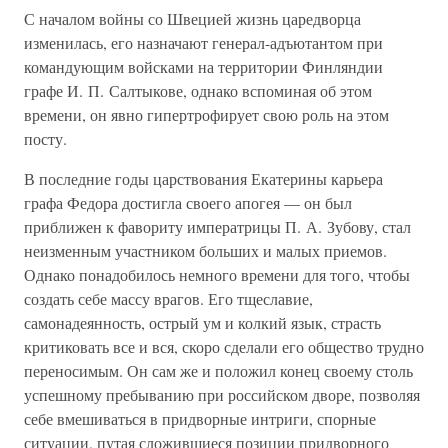
С началом войны со Швецией жизнь царедворца
изменилась, его назначают генерал-адъютантом при
командующим войсками на территории Финляндии
графе И. П. Салтыкове, однако вспоминая об этом
времени, он явно гипертрофирует свою роль на этом
посту.
В последние годы царствования Екатерины карьера
графа Федора достигла своего апогея — он был
приближен к фавориту императрицы П. А. Зубову, стал
неизменным участником больших и малых приемов.
Однако понадобилось немного времени для того, чтобы
создать себе массу врагов. Его тщеславие,
самонадеянность, острый ум и колкий язык, страсть
критиковать все и вся, скоро сделали его общество трудно
переносимым. Он сам же и положил конец своему столь
успешному пребыванию при российском дворе, позволяя
себе вмешиваться в придворные интриги, спорные
ситуации, путая сложившиеся позиции придворного