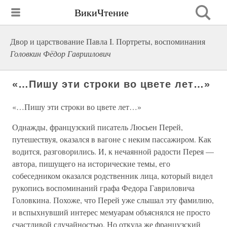
ВикиЧтение
Двор и царствование Павла I. Портреты, воспоминания
Головкин Фёдор Гавриилович
«…Пишу эти строки во цвете лет…»
«…Пишу эти строки во цвете лет…»
Однажды, французский писатель Люсьен Перей,
путешествуя, оказался в вагоне с неким пассажиром. Как
водится, разговорились. И, к нечаянной радости Перея —
автора, пишущего на исторические темы, его
собеседником оказался родственник лица, который видел
рукопись воспоминаний графа Федора Гавриловича
Головкина. Похоже, что Перей уже слышал эту фамилию,
и вспыхнувший интерес мемуарам объяснялся не просто
счастливой случайностью. Но откуда же французский