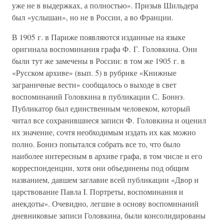
уже не в выдержках, а полностью». Призыв Шильдера
был «услышан», но не в России, а во Франции.
В 1905 г. в Париже появляются изданные на языке
оригинала воспоминания графа Ф. Г. Головкина. Они
были тут же замечены в России: в том же 1905 г. в
«Русском архиве» (вып. 5) в рубрике «Книжные
заграничные вести» сообщалось о выходе в свет
воспоминаний Головкина в публикации С. Боннэ.
Публикатор был единственным человеком, который
читал все сохранившиеся записи Ф. Головкина и оценил
их значение, сочтя необходимым издать их как можно
полно. Боннэ попытался собрать все то, что было
наиболее интересным в архиве графа, в том числе и его
корреспонденции, хотя они объединены под общим
названием, давшем заглавие всей публикации «Двор и
царствование Павла I. Портреты, воспоминания и
анекдоты». Очевидно, легшие в основу воспоминаний
дневниковые записи Головкина, были консолидированы