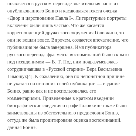
появляется в русском переводе значительная часть из
опубликованного Боннэ и касающаяся текста очерка
«Двор и царствование Павла I». Литературные портреты
включены были лишь частью. Что же касается
корреспонденций дружеского окружения Головкина, то
они не вошли вовсе. Впрочем, создается впечатление, что
публикация не была завершена. Имя публикатора
русского перевода фрагмента воспоминаний было скрыто
под псевдонимом — В. Т. Под ним подразумевалась
сотрудничавшая в «Русской старине» Вера Васильевна
Тимощук[4]. К сожалению, она по непонятной причине
не указала на источник своей публикации — издание
Боннэ, равно как и не воспользовалась его
комментариями. Приведенные в кратком введении
биографические сведения о графе Головкине также были
заимствованы из обстоятельного предисловия Боннэ,
оттуда же была процитирована оценка воспоминаний,
данная Боннэ.