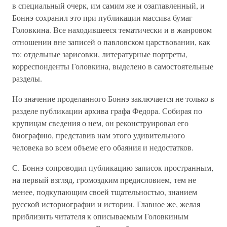
в специальный очерк, им самим же и озаглавленный, и
Боннэ сохранил это при публикации массива бумаг
Головкина. Все находившееся тематически и в жанровом
отношении вне записей о павловском царствовании, как
то: отдельные зарисовки, литературные портреты,
корреспонденты Головкина, выделено в самостоятельные
разделы.
Но значение проделанного Боннэ заключается не только в
разделе публикации архива графа Федора. Собирая по
крупицам сведения о нем, он реконструировал его
биографию, представив нам этого удивительного
человека во всем объеме его обаяния и недостатков.
С. Боннэ сопроводил публикацию записок пространным,
на первый взгляд, громоздким предисловием, тем не
менее, подкупающим своей тщательностью, знанием
русской историографии и истории. Главное же, желая
приблизить читателя к описываемым Головкиным