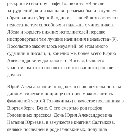
рескрипте сенатору графу Головкину: «В числе
затруднений, кои издавна встречаемы были в лучшем
образовании губерний, одно из главнейших состояло в
недостатке там способных и надежных чиновников.
Ябеда и корысть нижних исполнителей нередко
ниспровергали там лучшие начинания начальства»[9].
Посольство закончилось неудачей, об этом много
судачили и писали, и, конечно же, более всего Юрию
Александровичу досталось от Вигеля, бывшего
участником этого посольства и отозванного раньше
других.
Юрий Александрович продолжал свою деятельность на
дипломатическом поприще (которое можно считать
фамильной чертой Головкиных) в качестве посланника в
Вюртемберге, Вене. С его смертью род графов
Головкиных пресекся. Дочь Юрия Александровича
Наталия Юрьевна, в замужестве княгиня Салтыкова,
являясь последней в роде Головкиных, получила