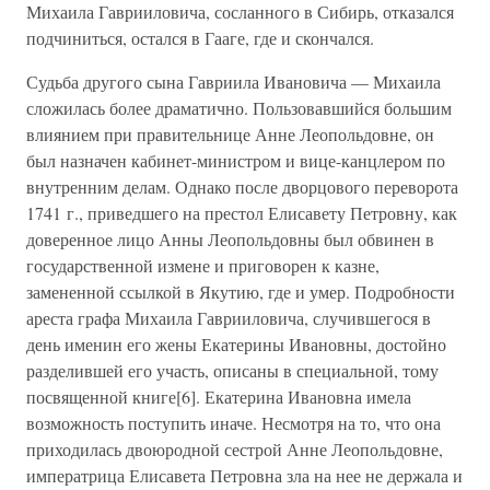
Михаила Гаврииловича, сосланного в Сибирь, отказался
подчиниться, остался в Гааге, где и скончался.
Судьба другого сына Гавриила Ивановича — Михаила
сложилась более драматично. Пользовавшийся большим
влиянием при правительнице Анне Леопольдовне, он
был назначен кабинет-министром и вице-канцлером по
внутренним делам. Однако после дворцового переворота
1741 г., приведшего на престол Елисавету Петровну, как
доверенное лицо Анны Леопольдовны был обвинен в
государственной измене и приговорен к казне,
замененной ссылкой в Якутию, где и умер. Подробности
ареста графа Михаила Гаврииловича, случившегося в
день именин его жены Екатерины Ивановны, достойно
разделившей его участь, описаны в специальной, тому
посвященной книге[6]. Екатерина Ивановна имела
возможность поступить иначе. Несмотря на то, что она
приходилась двоюродной сестрой Анне Леопольдовне,
императрица Елисавета Петровна зла на нее не держала и