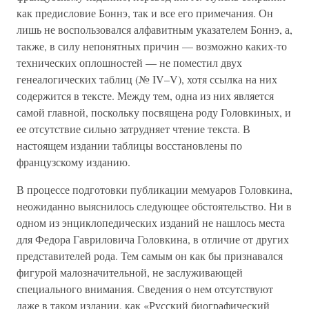
как предисловие Боннэ, так и все его примечания. Он
лишь не воспользовался алфавитным указателем Боннэ, а,
также, в силу непонятных причин — возможно каких-то
технических оплошностей — не поместил двух
генеалогических таблиц (№ IV–V), хотя ссылка на них
содержится в тексте. Между тем, одна из них является
самой главной, поскольку посвящена роду Головкиных, и
ее отсутствие сильно затрудняет чтение текста. В
настоящем издании таблицы восстановлены по
французскому изданию.
В процессе подготовки публикации мемуаров Головкина,
неожиданно выяснилось следующее обстоятельство. Ни в
одном из энциклопедических изданий не нашлось места
для Федора Гавриловича Головкина, в отличие от других
представителей рода. Тем самым он как бы признавался
фигурой малозначительной, не заслуживающей
специального внимания. Сведения о нем отсутствуют
даже в таком издании, как «Русский биографический