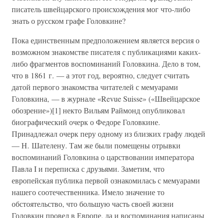
писатель швейцарского происхождения мог что-либо
знать о русском графе Головкине?
Пока единственным предположением является версия о
возможном знакомстве писателя с публикациями каких-
либо фрагментов воспоминаний Головкина. Дело в том,
что в 1861 г. — а этот год, вероятно, следует считать
датой первого знакомства читателей с мемуарами
Головкина, — в журнале «Revue Suisse» («Швейцарское
обозрение»)[1] некто Вильям Раймонд опубликовал
биографический очерк о Федоре Головкине.
Принадлежал очерк перу одному из близких графу людей
— Н. Шателену. Там же были помещены отрывки
воспоминаний Головкина о царствовании императора
Павла I и переписка с друзьями. Заметим, что
европейская публика первой ознакомилась с мемуарами
нашего соотечественника. Имело значение то
обстоятельство, что большую часть своей жизни
Головкин провел в Европе, да и воспоминания написаны