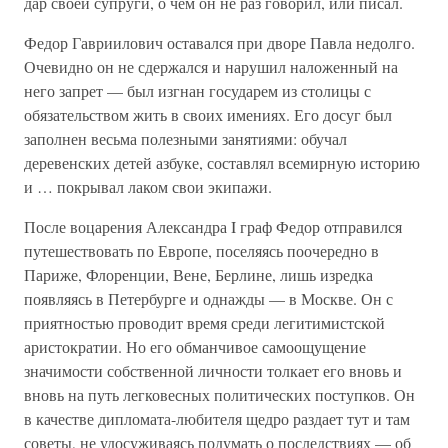
дар своей супруги, о чем он не раз говорил, или писал.
Федор Гавриилович оставался при дворе Павла недолго.
Очевидно он не сдержался и нарушил наложенный на
него запрет — был изгнан государем из столицы с
обязательством жить в своих имениях. Его досуг был
заполнен весьма полезными занятиями: обучал
деревенских детей азбуке, составлял всемирную историю
и … покрывал лаком свои экипажи.
После воцарения Александра I граф Федор отправился
путешествовать по Европе, поселяясь поочередно в
Париже, Флоренции, Вене, Берлине, лишь изредка
появляясь в Петербурге и однажды — в Москве. Он с
приятностью проводит время среди легитимистской
аристократии. Но его обманчивое самоощущение
значимости собственной личности толкает его вновь и
вновь на путь легковесных политических поступков. Он
в качестве дипломата-любителя щедро раздает тут и там
советы, не удосуживаясь подумать о последствиях — об