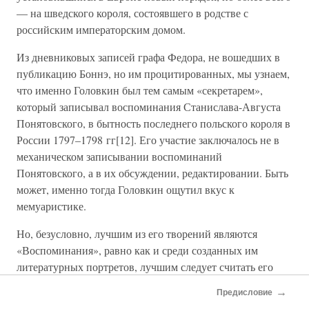
— на шведского короля, состоявшего в родстве с
российским императорским домом.
Из дневниковых записей графа Федора, не вошедших в
публикацию Боннэ, но им процитированных, мы узнаем,
что именно Головкин был тем самым «секретарем»,
который записывал воспоминания Станислава-Августа
Понятовского, в бытность последнего польского короля в
России 1797–1798 гг[12]. Его участие заключалось не в
механическом записывании воспоминаний
Понятовского, а в их обсуждении, редактировании. Быть
может, именно тогда Головкин ощутил вкус к
мемуаристике.
Но, безусловно, лучшим из его творений являются
«Воспоминания», равно как и среди созданных им
литературных портретов, лучшим следует считать его
автопортрет.
→
Предисловие