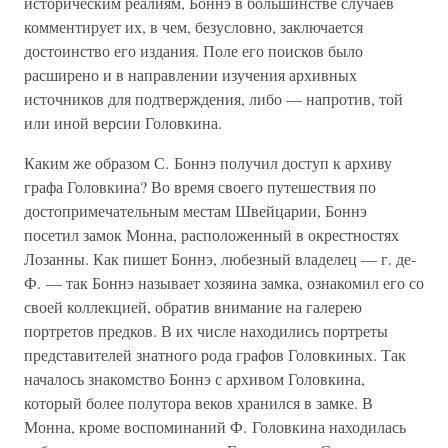
историческим реалиям, Боннэ в большинстве случаев
комментирует их, в чем, безусловно, заключается
достоинство его издания. Поле его поисков было
расширено и в направлении изучения архивных
источников для подтверждения, либо — напротив, той
или иной версии Головкина.
Каким же образом С. Боннэ получил доступ к архиву
графа Головкина? Во время своего путешествия по
достопримечательным местам Швейцарии, Боннэ
посетил замок Монна, расположенный в окрестностях
Лозанны. Как пишет Боннэ, любезный владелец — г. де-
Ф. — так Боннэ называет хозяина замка, ознакомил его со
своей коллекцией, обратив внимание на галерею
портретов предков. В их числе находились портреты
представителей знатного рода графов Головкиных. Так
началось знакомство Боннэ с архивом Головкина,
который более полутора веков хранился в замке. В
Монна, кроме воспоминаний Ф. Головкина находилась