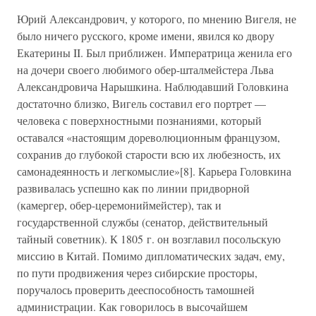
Юрий Александрович, у которого, по мнению Вигеля, не
было ничего русского, кроме имени, явился ко двору
Екатерины II. Был приближен. Императрица женила его
на дочери своего любимого обер-шталмейстера Льва
Александровича Нарышкина. Наблюдавший Головкина
достаточно близко, Вигель составил его портрет —
человека с поверхностными познаниями, который
оставался «настоящим дореволюционным французом,
сохранив до глубокой старости всю их любезность, их
самонадеянность и легкомыслие»[8]. Карьера Головкина
развивалась успешно как по линии придворной
(камергер, обер-церемониймейстер), так и
государственной службы (сенатор, действительный
тайный советник). К 1805 г. он возглавил посольскую
миссию в Китай. Помимо дипломатических задач, ему,
по пути продвижения через сибирские просторы,
поручалось проверить дееспособность тамошней
администрации. Как говорилось в высочайшем