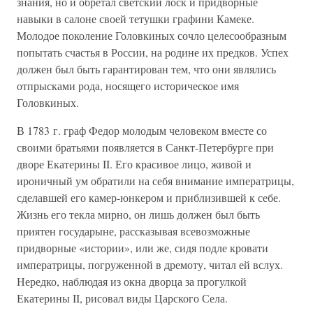
знания, но и обретал светский лоск и придворные
навыки в салоне своей тетушки графини Камеке.
Молодое поколение Головкиных сочло целесообразным
попытать счастья в России, на родине их предков. Успех
должен был быть гарантирован тем, что они являлись
отпрысками рода, носящего историческое имя
Головкиных.
В 1783 г. граф Федор молодым человеком вместе со
своими братьями появляется в Санкт-Петербурге при
дворе Екатерины II. Его красивое лицо, живой и
ироничный ум обратили на себя внимание императрицы,
сделавшей его камер-юнкером и приблизившей к себе.
Жизнь его текла мирно, он лишь должен был быть
приятен государыне, рассказывая всевозможные
придворные «истории», или же, сидя подле кровати
императрицы, погруженной в дремоту, читал ей вслух.
Нередко, наблюдая из окна дворца за прогулкой
Екатерины II, рисовал виды Царского Села.