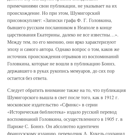
примечаниями свои публикации, не указывает на их
происхождение. Но при этом, Шумигорский
присовокупляет: «Записки графа Ф. Г. Головкина,
бывшего русским посланником в Неаполе в конце
царствования Екатерины, далеко не все известны…».
Между тем, по его мнению, они ярко характеризуют
эпоху и самого автора. Однако вопрос о том, каков же
источник происхождения отрывков из воспоминаний
Головкина, которые не вошли в публикацию Боннэ,
державшего в руках рукопись мемуаров, до сих пор
остается без ответа.
Следует обратить внимание также на то, что публикация
Шумигорского вышла в свет после того, как в 1912 г.
московское издательство «Сфинкс» в серии
«Историческая библиотека» издало русский перевод
воспоминаний Головкина, осуществленного в 1905 г. в
Париже С. Боннэ. Он абсолютно идентичен
французскому изданию, переводчик А. Кукель сохранил