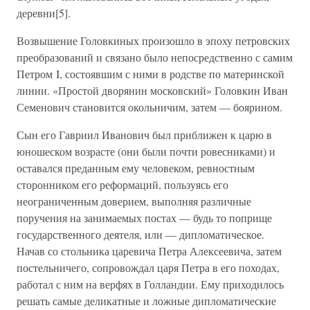
деревни[5].
Возвышение Головкиных произошло в эпоху петровских
преобразований и связано было непосредственно с самим
Петром I, состоявшим с ними в родстве по материнской
линии. «Простой дворянин московский» Головкин Иван
Семенович становится окольничим, затем — боярином.
Сын его Гавриил Иванович был приближен к царю в
юношеском возрасте (они были почти ровесниками) и
оставался преданным ему человеком, ревностным
сторонником его реформаций, пользуясь его
неограниченным доверием, выполняя различные
поручения на занимаемых постах — будь то поприще
государственного деятеля, или — дипломатическое.
Начав со стольника царевича Петра Алексеевича, затем
постельничего, сопровождал царя Петра в его походах,
работал с ним на верфях в Голландии. Ему приходилось
решать самые деликатные и ложные дипломатические