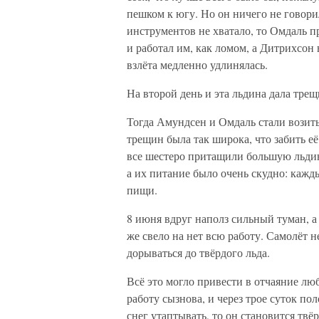
пешком к югу. Но он ничего не говори
инструментов не хватало, то Омдаль 
и работал им, как ломом, а Дитрихсо
взлёта медленно удлинялась.
На второй день и эта льдина дала тре
Тогда Амундсен и Омдаль стали возить
трещин была так широка, что забить 
все шестеро притащили большую льдину
а их питание было очень скудно: кажд
пищи.
8 июня вдруг наполз сильный туман, а 
же свело на нет всю работу. Самолёт 
дорываться до твёрдого льда.
Всё это могло привести в отчаяние лю
работу сызнова, и через трое суток по
снег утаптывать, то он становится твё