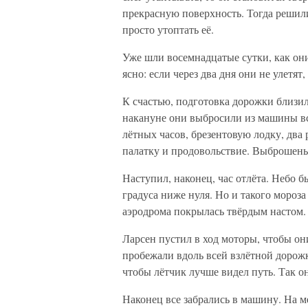
прекрасную поверхность. Тогда решили
просто утоптать её.
Уже шли восемнадцатые сутки, как они
ясно: если через два дня они не улетят,
К счастью, подготовка дорожки близил
накануне они выбросили из машины вс
лётных часов, брезентовую лодку, два
палатку и продовольствие. Выброшены
Наступил, наконец, час отлёта. Небо 
градуса ниже нуля. Но и такого мороз
аэродрома покрылась твёрдым настом.
Ларсен пустил в ход моторы, чтобы он
пробежали вдоль всей взлётной дорожк
чтобы лётчик лучше видел путь. Так о
Наконец все забрались в машину. На м