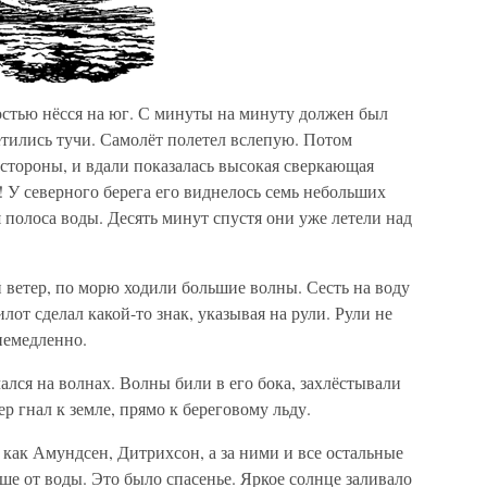
остью нёсся на юг. С минуты на минуту должен был
етились тучи. Самолёт полетел вслепую. Потом
в стороны, и вдали показалась высокая сверкающая
 У северного берега его виднелось семь небольших
 полоса воды. Десять минут спустя они уже летели над
ветер, по морю ходили большие волны. Сесть на воду
лот сделал какой-то знак, указывая на рули. Рули не
немедленно.
ался на волнах. Волны били в его бока, захлёстывали
ер гнал к земле, прямо к береговому льду.
 как Амундсен, Дитрихсон, а за ними и все остальные
ше от воды. Это было спасенье. Яркое солнце заливало