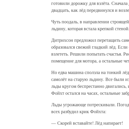
готовили дорожку для взлёта. Сначала 
двадцать, как лёд передвинулся и воз
Чуть поодаль, в направлении строяще
льдину, которая встала крепкой стеной
Дитрихсон предложил перетащить самол
образовался свежий гладкий лёд. Есл
взлететь. Решили попытать счастья. Ри
помещение для мотора, а остальные че
Но едва машина сползла на тонкий лёд
самолёт на старую льдину. Все были 
льды кругом беспрестанно двигались, 
Фойхт остался на часах, остальные заб
Льды угрожающе потрескивали. Погода
всех разбудил крик Фойхта:
— Скорей вставайте! Лёд напирает!