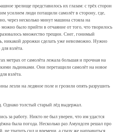
шное зрелище представилось их глазам: с трёх сторон
им усилием люди потащили самолёт в сторону, где,
ьно, через несколько минут машина стояла на
можно было прийти в отчаяние от того, что творилось
образовалось множество трещин. Снег, гонимый
сь, никакой дорожки сделать уже невозможно. Нужно
для взлёта.
ах метрах от самолёта лежала большая и прочная на
елкими льдинками. Они перетащили самолёт на новое
для взлёта.
дины лезли на ледяное поле и грозили опять разрушить
д. Однако толстый старый лёд выдержал.
сь за работу. Никто не был уверен, что им удастся
дёжна была погода. Несколько раз Амундсен решал про
й, не тратить сил и времени, а сразу же направиться