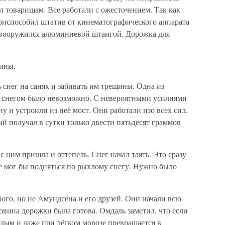
л товарищам. Все работали с ожесточением. Так как
приспособил штатив от кинематографического аппарата
н вооружился алюминиевой штангой. Дорожка для
щины.
 снег на санях и забивать им трещины. Одна из
её снегом было невозможно. С невероятными усилиями
 и устроили из неё мост. Они работали изо всех сил,
ый получал в сутки только двести пятьдесят граммов
с ним пришла и оттепель. Снег начал таять. Это сразу
не мог бы подняться по рыхлому снегу. Нужно было
бого, но не Амундсена и его друзей. Они начали всю
ловина дорожки была готова. Омдаль заметил, что если
рдым и даже при лёгком морозе превращается в