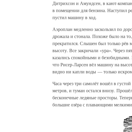
Дитрихсон и Амундсен, в кают-компан
в помещении для бензина. Наступил р
пустил машину в ход.
Аэроплан медленно заскользил по дор
дрожала и стонала. Похоже было на то,
прекратился. Слышен был только рёв м
высоту. Все закричали «ура». Через п
казались спокойными и безобидными. К
что Рисер-Ларсен вёл машину на высот
видно ни капли воды — только искро
Часа через три самолёт вошёл в густой
метров, и туман остался внизу. Прошё
бесконечные ледяные просторы. Теперь
большие озёра с плавающими мелкими 