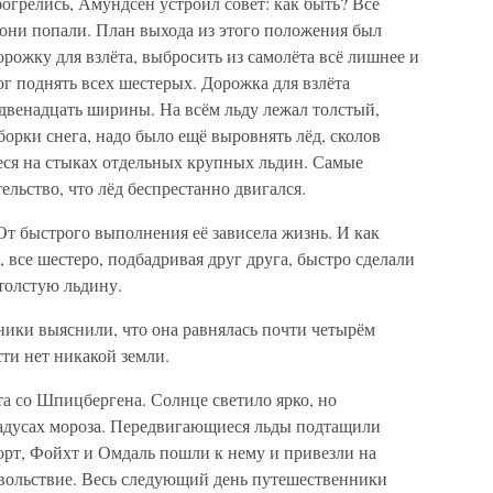
огрелись, Амундсен устроил совет: как быть? Все
 они попали. План выхода из этого положения был
орожку для взлёта, выбросить из самолёта всё лишнее и
ог поднять всех шестерых. Дорожка для взлёта
 двенадцать ширины. На всём льду лежал толстый,
орки снега, надо было ещё выровнять лёд, сколов
еся на стыках отдельных крупных льдин. Самые
ельство, что лёд беспрестанно двигался.
 От быстрого выполнения её зависела жизнь. И как
 все шестеро, подбадривая друг друга, быстро сделали
толстую льдину.
ники выяснили, что она равнялась почти четырём
сти нет никакой земли.
а со Шпицбергена. Солнце светило ярко, но
градусах мороза. Передвигающиеся льды подтащили
орт, Фойхт и Омдаль пошли к нему и привезли на
овольствие. Весь следующий день путешественники