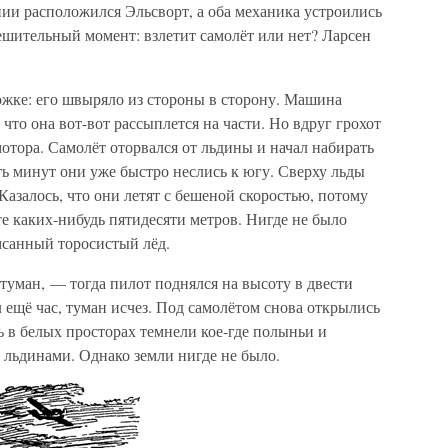
ии расположился Эльсворт, а оба механика устроились
ешительный момент: взлетит самолёт или нет? Ларсен
ожке: его швыряло из стороны в сторону. Машина
 что она вот-вот рассыплется на части. Но вдруг грохот
отора. Самолёт оторвался от льдины и начал набирать
ять минут они уже быстро неслись к югу. Сверху льды
азалось, что они летят с бешеной скоростью, потому
е каких-нибудь пятидесяти метров. Нигде не было
мсанный торосистый лёд.
 туман, — тогда пилот поднялся на высоту в двести
л ещё час, туман исчез. Под самолётом снова открылись
 в белых просторах темнели кое-где полыньи и
льдинами. Однако земли нигде не было.