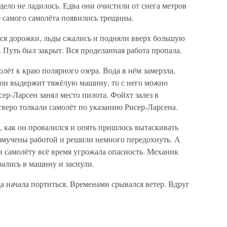
дело не ладилось. Едва они очистили от снега метров
ле самого самолёта появились трещины.
йся дорожки, льды сжались и подняли вверх большую
. Путь был закрыт. Вся проделанная работа пропала.
ёт к краю полярного озера. Вода в нём замерзла,
и он выдержит тяжёлую машину, то с него можно
сер-Ларсен занял место пилота. Фойхт залез в
тверо толкали самолёт по указанию Рисер-Ларсена.
, как он провалился и опять пришлось вытаскивать
измучены работой и решили немного передохнуть. А
и самолёту всё время угрожала опасность. Механик
рались в машину и заснули.
 начала портиться. Временами срывался ветер. Вдруг