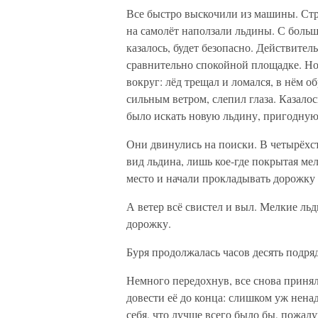
Все быстро выскочили из машины. Стра
на самолёт наползали льдины. С больш
казалось, будет безопасно. Действител
сравнительно спокойной площадке. Но 
вокруг: лёд трещал и ломался, в нём 
сильным ветром, слепил глаза. Казало
было искать новую льдину, пригодную 
Они двинулись на поиски. В четырёхст
вид льдина, лишь кое-где покрытая м
место и начали прокладывать дорожку 
А ветер всё свистел и выл. Мелкие ль
дорожку.
Буря продолжалась часов десять подря
Немного передохнув, все снова приняли
довести её до конца: слишком уж нена
себя, что лучше всего было бы, пожалу