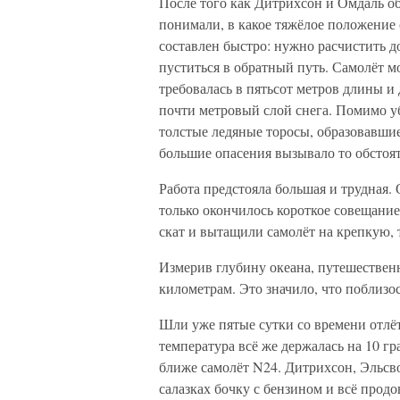
После того как Дитрихсон и Омдаль об
понимали, в какое тяжёлое положение
составлен быстро: нужно расчистить д
пуститься в обратный путь. Самолёт м
требовалась в пятьсот метров длины и
почти метровый слой снега. Помимо уб
толстые ледяные торосы, образовавши
большие опасения вызывало то обстоят
Работа предстояла большая и трудная.
только окончилось короткое совещание,
скат и вытащили самолёт на крепкую, 
Измерив глубину океана, путешествен
километрам. Это значило, что поблизо
Шли уже пятые сутки со времени отлёт
температура всё же держалась на 10 
ближе самолёт N24. Дитрихсон, Эльсв
салазках бочку с бензином и всё прод