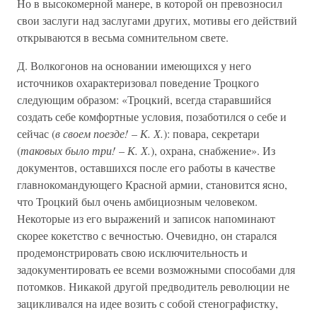
Но в высокомерной манере, в которой он превозносил
свои заслуги над заслугами других, мотивы его действий
открываются в весьма сомнительном свете.
Д. Волкогонов на основании имеющихся у него
источников охарактеризовал поведение Троцкого
следующим образом: «Троцкий, всегда старавшийся
создать себе комфортные условия, позаботился о себе и
сейчас (
в своем поезде!
–
К. Х.
): повара, секретари
(
таковых было три!
–
К. Х.
), охрана, снабжение». Из
документов, оставшихся после его работы в качестве
главнокомандующего Красной армии, становится ясно,
что Троцкий был очень амбициозным человеком.
Некоторые из его выражений и записок напоминают
скорее кокетство с вечностью. Очевидно, он старался
продемонстрировать свою исключительность и
задокументировать ее всеми возможными способами для
потомков. Никакой другой предводитель революции не
зацикливался на идее возить с собой стенографистку,