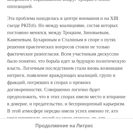
оппозицией.
Эта проблема находилась в центре внимания и на XIII
съезде РКП(б). Но между коалициями, состав которых
постоянно менялся, между Троцким, Зиновьевым,
Каменевым, Бухариным и Сталиным в споре о путях
решения практических вопросов стояли не только
фактические разногласия. Всем участникам дискуссии
было понятно, что борьба идет за будущую политическую
власть. Логичным последствием стали вновь возникшие
интриги, появление враждующих коалиций, групп и
фракций, погрязших в спорах о прежних
договоренностях. Совершенно логично будет
предположить, что в этих спорах имели место и втирание
в доверие, и предательство, и беспринципный карьеризм.
В этой атмосфере нередко имели успех именно те, кто
умел перетянуть людей на свою сторону, те, кто
демонстрировал свою безусловную преданность той или
Продолжение на Литрес
иной идее наиболее убедительным образом.