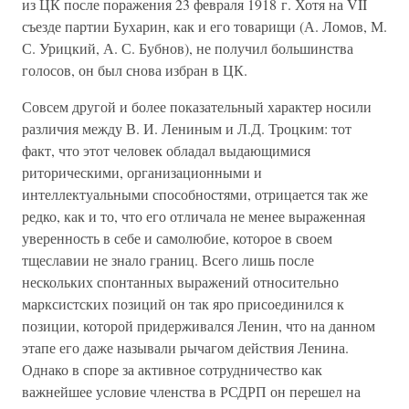
из ЦК после поражения 23 февраля 1918 г. Хотя на VII
съезде партии Бухарин, как и его товарищи (А. Ломов, М.
С. Урицкий, А. С. Бубнов), не получил большинства
голосов, он был снова избран в ЦК.
Совсем другой и более показательный характер носили
различия между В. И. Лениным и Л.Д. Троцким: тот
факт, что этот человек обладал выдающимися
риторическими, организационными и
интеллектуальными способностями, отрицается так же
редко, как и то, что его отличала не менее выраженная
уверенность в себе и самолюбие, которое в своем
тщеславии не знало границ. Всего лишь после
нескольких спонтанных выражений относительно
марксистских позиций он так яро присоединился к
позиции, которой придерживался Ленин, что на данном
этапе его даже называли рычагом действия Ленина.
Однако в споре за активное сотрудничество как
важнейшее условие членства в РСДРП он перешел на