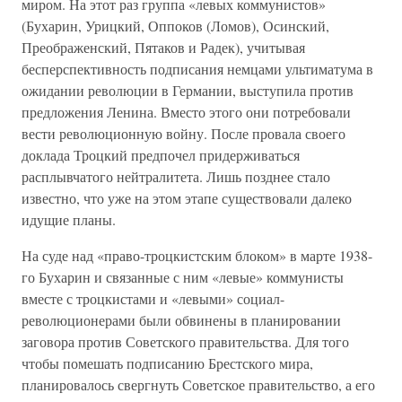
миром. На этот раз группа «левых коммунистов»
(Бухарин, Урицкий, Оппоков (Ломов), Осинский,
Преображенский, Пятаков и Радек), учитывая
бесперспективность подписания немцами ультиматума в
ожидании революции в Германии, выступила против
предложения Ленина. Вместо этого они потребовали
вести революционную войну. После провала своего
доклада Троцкий предпочел придерживаться
расплывчатого нейтралитета. Лишь позднее стало
известно, что уже на этом этапе существовали далеко
идущие планы.
На суде над «право-троцкистским блоком» в марте 1938-
го Бухарин и связанные с ним «левые» коммунисты
вместе с троцкистами и «левыми» социал-
революционерами были обвинены в планировании
заговора против Советского правительства. Для того
чтобы помешать подписанию Брестского мира,
планировалось свергнуть Советское правительство, а его