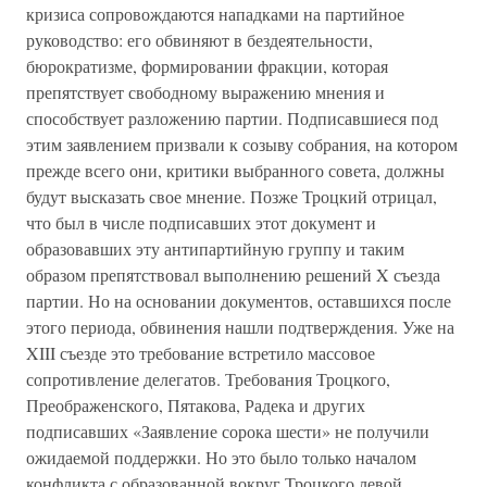
кризиса сопровождаются нападками на партийное
руководство: его обвиняют в бездеятельности,
бюрократизме, формировании фракции, которая
препятствует свободному выражению мнения и
способствует разложению партии. Подписавшиеся под
этим заявлением призвали к созыву собрания, на котором
прежде всего они, критики выбранного совета, должны
будут высказать свое мнение. Позже Троцкий отрицал,
что был в числе подписавших этот документ и
образовавших эту антипартийную группу и таким
образом препятствовал выполнению решений X съезда
партии. Но на основании документов, оставшихся после
этого периода, обвинения нашли подтверждения. Уже на
XIII съезде это требование встретило массовое
сопротивление делегатов. Требования Троцкого,
Преображенского, Пятакова, Радека и других
подписавших «Заявление сорока шести» не получили
ожидаемой поддержки. Но это было только началом
конфликта с образованной вокруг Троцкого левой