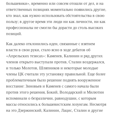
большевики», временно или совсем отошли от дел, и на
ответственных позициях моментально появились другие,
кто знал, как нужно использовать обстоятельства в свою
пользу; в другое время эти люди ни как личности, ни как
профессионалы не смогли бы дорасти до столь высоких
позиций.
Как далеко отклонились идеи, связанные с взятием
власти в свои руки, стало ясно в ходе дебатов об
«Апрельских тезисах»: Каменев, Калинин и ряд других
членов открыто выступали против, Сталин воздержался,
и только Молотов, Шляпников и некоторые молодые
члены ЦК считали эту установку правильной. Еще более
проблематичным было решение поднять вооруженное
восстание: Зиновьев и Каменев с самого начала были
против этого решения, Бокий, Володарский и Милютин
вспоминали о безразличии, равнодушии, с которым
массы относились к большевистским лозунгам. Несмотря
на это Дзержинский, Калинин, Лацис, Сталин и другие