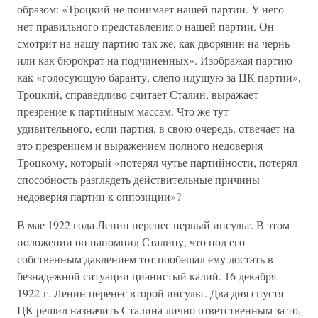
образом: «Троцкий не понимает нашей партии. У него
нет правильного представления о нашей партии. Он
смотрит на нашу партию так же, как дворянин на чернь
или как бюрократ на подчиненных». Изображая партию
как «голосующую баранту, слепо идущую за ЦК партии»,
Троцкий, справедливо считает Сталин, выражает
презрение к партийным массам. Что же тут
удивительного, если партия, в свою очередь, отвечает на
это презрением и выражением полного недоверия
Троцкому, который «потерял чутье партийности, потерял
способность разглядеть действительные причины
недоверия партии к оппозиции»?
В мае 1922 года Ленин перенес первый инсульт. В этом
положении он напомнил Сталину, что под его
собственным давлением тот пообещал ему достать в
безнадежной ситуации цианистый калий. 16 декабря
1922 г. Ленин перенес второй инсульт. Два дня спустя
ЦК решил назначить Сталина лично ответственным за то,