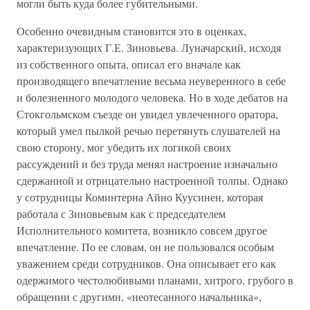
могли быть куда более губительными.
Особенно очевидным становится это в оценках,
характеризующих Г.Е. Зиновьева. Луначарский, исходя
из собственного опыта, описал его вначале как
производящего впечатление весьма неуверенного в себе
и болезненного молодого человека. Но в ходе дебатов на
Стокгольмском съезде он увидел увлеченного оратора,
который умел пылкой речью перетянуть слушателей на
свою сторону, мог убедить их логикой своих
рассуждений и без труда менял настроение изначально
сдержанной и отрицательно настроенной толпы. Однако
у сотрудницы Коминтерна Айно Куусинен, которая
работала с Зиновьевым как с председателем
Исполнительного комитета, возникло совсем другое
впечатление. По ее словам, он не пользовался особым
уважением среди сотрудников. Она описывает его как
одержимого честолюбивыми планами, хитрого, грубого в
обращении с другими, «неотесанного начальника»,