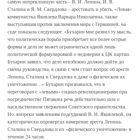
самую непреклонную часть – В. И. Ленина, И. В.
Сталина и Я. М. Свердлова – арестовать и убить. «Левая»
коммунистка Яковлева Варвара Николаевна, также
выступавшая против заключения мира с Германией, на
суде показала следующее: «Бухарин мне развил ту мысль,
что политическая борьба приобретает все более острые
формы и дело не может ограничиться одной лишь
политической формулировкой о недоверии к ЦК партии.
Бухарин заявил, что дело неизбежно должно дойти до
смены руководства, в связи с чем стоит вопрос об аресте
Ленина, Сталина и Свердлова и даже о физическом их
уничтожении…» Бухарин признавался, что в
переговорах с «левыми» социал-революционерами при
посредничестве Пятакова речь действительно шла о
насильственном свержении Советского правительства.
Но, вопреки заявлениям подсудимой В. Н. Яковлевой, он
категорически опровергал намерение ареста Ленина,
Сталина и Свердлова и их «физического уничтожения» в
течение 24 часов.