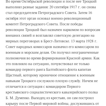
Во время Октябрьской революции и после нее Троцкий
выполнял разные задания: 20 сентября 1917 г. он снова
стал председателем Петроградского Совета. Затем 16
октября этот орган основал военно-революционный
комитет Петроградского Совета. После победы
революции Троцкий был назначен наркомом по вопросам
внешних связей и возглавлял советскую делегацию на
мирных переговорах в Брест-Литовске. 13 марта 1928 г.
Совет народных комиссаров назначил его комиссаром по
военным и морским делам. Он получил неограниченные
полномочия во время формирования Красной армии. Как
это повлияло на ситуацию, почувствовал не только
командир первого ранга Балтийского флота капитан
Щастный, которому ироничное отношение к военным
навыкам Троцкого сослужило плохую службу. Ничем не
отличается и ситуация с командиром Первого
крестьянского социалистического кавалерийского полка
Б. М. Думенко. Выходец из крестьян, он сам построил
карьеру после Первой мировой войны, дослужившись от