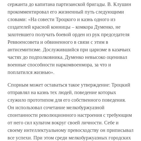
сержанта до капитана партизанской бригады. В. Клушин
прокомментировал его жизненный путь следующими
словами: «На совести Троцкого и казнь одного из
создателей красной конницы – комкора Думенко, не
захотевшего получать боевой орден из рук председателя
Реввоенсовета и обвиненного в связи с этим в
антисемитизме. Дослужившийся при царизме в казачьих
частях до подполковника, Думенко невысоко оценивал
военные способности наркомвоенмора, за что и
поплатился жизнью».
Спорным может оставаться такое утверждение: Троцкий
отправлял на казнь тех людей, поведение которых
служило прототипом для его собственного поведения.
Он использовал сочетание мелкобуржуазной
спонтанности революционного настроения с требующим
от него сил культом вокруг своей личности. Себе и
своему интеллектуальному превосходству он приписывал
все успехи. При этом среди мелкобуржуазных городских