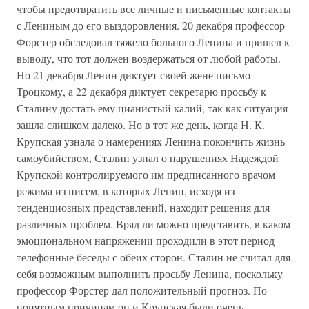
чтобы предотвратить все личные и письменные контакты
с Лениным до его выздоровления. 20 декабря профессор
Форстер обследовал тяжело больного Ленина и пришел к
выводу, что тот должен воздержаться от любой работы.
Но 21 декабря Ленин диктует своей жене письмо
Троцкому, а 22 декабря диктует секретарю просьбу к
Сталину достать ему цианистый калий, так как ситуация
зашла слишком далеко. Но в тот же день, когда Н. К.
Крупская узнала о намерениях Ленина покончить жизнь
самоубийством, Сталин узнал о нарушениях Надеждой
Крупской контролируемого им предписанного врачом
режима из писем, в которых Ленин, исходя из
тенденциозных представлений, находит решения для
различных проблем. Вряд ли можно представить, в каком
эмоциональном напряжении проходили в этот период
телефонные беседы с обеих сторон. Сталин не считал для
себя возможным выполнить просьбу Ленина, поскольку
профессор Форстер дал положительный прогноз. По
понятным причинам он и Крупская были очень