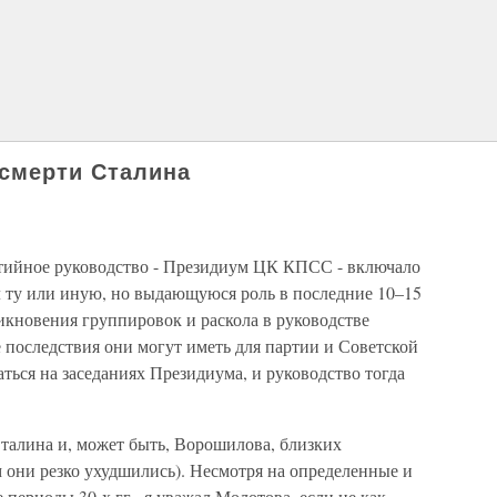
 смерти Сталина
ртийное руководство - Президиум ЦК КПСС - включало
ал ту или иную, но выдающуюся роль в последние 10–15
никновения группировок и раскола в руководстве
 последствия они могут иметь для партии и Советской
аться на заседаниях Президиума, и руководство тогда
Сталина и, может быть, Ворошилова, близких
 они резко ухудшились). Несмотря на определенные и
периоды 30-х гг., я уважал Молотова, если не как