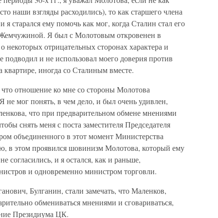
сто наши взгляды расходились), то как старшего члена
и я старался ему помочь как мог, когда Сталин стал его
ны Жемчужиной. Я был с Молотовым откровенен в
а о некоторых отрицательных сторонах характера и
е подводил и не использовал моего доверия против
а квартире, иногда со Сталиным вместе.
, что отношение ко мне со стороны Молотова
 не мог понять, в чем дело, и был очень удивлен,
аленкова, что при предварительном обмене мнениями
чтобы снять меня с поста заместителя Председателя
тром объединенного в этот момент Министерства
ю, в этом проявился шовинизм Молотова, который ему
е согласились, и я остался, как и раньше,
нистров и одновременно министром торговли.
анович, Булганин, стали замечать, что Маленков,
арительно обмениваться мнениями и сговариваться,
ание Президиума ЦК.