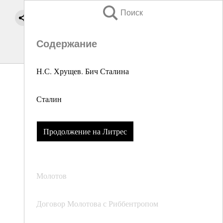
Поиск
Содержание
Н.С. Хрущев. Бич Сталина
Сталин
Продолжение на Литрес
Молотов
Договор Молотова с Риббентропом