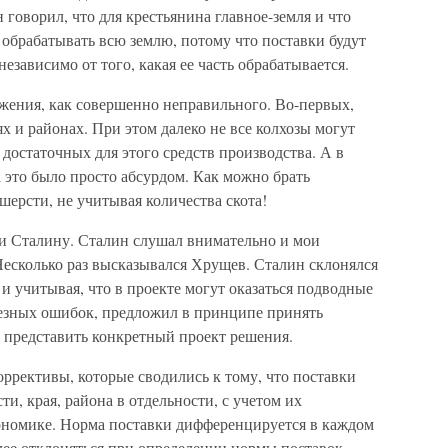
н говорил, что для крестьянина главное-земля и что
н обрабатывать всю землю, потому что поставки будут
независимо от того, какая ее часть обрабатывается.
ожения, как совершенно неправильного. Во-первых,
ях и районах. При этом далеко не все колхозы могут
 достаточных для этого средств производства. А в
это было просто абсурдом. Как можно брать
шерсти, не учитывая количества скота!
ли Сталину. Сталин слушал внимательно и мои
Несколько раз высказывался Хрущев. Сталин склонялся
 и учитывая, что в проекте могут оказаться подводные
рьезных ошибок, предложил в принципе принять
 представить конкретный проект решения.
оррективы, которые сводились к тому, что поставки
и, края, района в отдельности, с учетом их
ономике. Норма поставки дифференцируется в каждом
лее отклоняться при определении нормы поставок