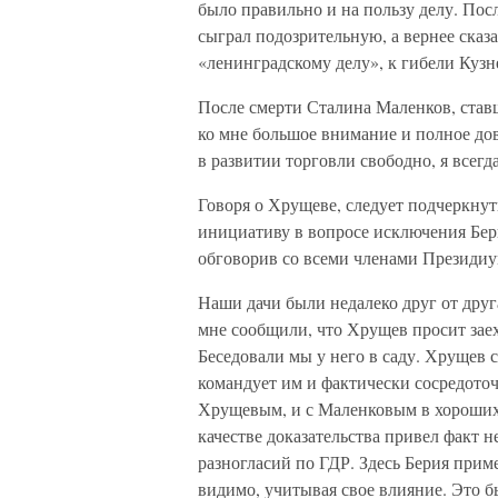
было правильно и на пользу делу. Пос
сыграл подозрительную, а вернее сказ
«ленинградскому делу», к гибели Кузн
После смерти Сталина Маленков, став
ко мне большое внимание и полное дов
в развитии торговли свободно, я всегд
Говоря о Хрущеве, следует подчеркнуть
инициативу в вопросе исключения Бери
обговорив со всеми членами Президиум
Наши дачи были недалеко друг от друга
мне сообщили, что Хрущев просит заеха
Беседовали мы у него в саду. Хрущев с
командует им и фактически сосредоточ
Хрущевым, и с Маленковым в хороших 
качестве доказательства привел факт 
разногласий по ГДР. Здесь Берия при
видимо, учитывая свое влияние. Это б