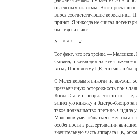
отдельным колхозам. Этот проект по к
внося соответствующие коррективы. П
принят. Я никогда не считал погекта
был идеей фикс.
//__ * * * __//
Тот факт, что эта тройка — Маленков,
связана, производил на меня тяжелое 
всему Президиуму ЦК, что могло бы п
С Маленковым я никогда не дружил, хо
чрезвычайную осторожность при Стали
Когда Сталин говорил что-то, он — е
записную книжку и быстро-быстро зап
такое подхалимство претило. Сидя за
Маленков умел общаться с местными р
особенности в развертывании авиацио
значительную часть аппарата ЦК, обко