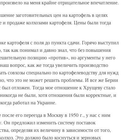
 произвело на меня крайне отрицательное впечатление.
ение заготовительных цен на картофель в целях
е и продаже колхозами картофеля. Цены были тогда
ке картофеля с поля до пункта сдачи. Горячо выступил
, так как понимал и давно знал, что без повышения
 решительную позицию «против», но аргументы у него
наш вопрос, как же тогда увеличить производство
вать совхозы специально по картофелеводству для нужд
о, что это не может решить проблемы. И все же Берии
с был отложен. Тогда мое отношение к Хрущеву стало
 никогда не были, хотя отношения были корректные, и
когда работал на Украине.
после его переезда в Москву в 1950 г., у нас с ним
у. Он предложил изменить систему поставок
ства, определяя их величину в зависимости от того,
колхоз. Это должно было коснуться и зерновых