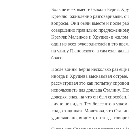
Больше всех вместе бывали Берия, Хру
Кремлю, оживленно разговаривали, оч
вопросы. Они были вместе и после раб
совершенно правильно предложенному
Кремля: Маленков и Хрущев- в жилом д
один из всех руководителей в это врем
на улицу Грановского, а сам ехал даль
более.
После войны Берия несколько раз еще 
иногда и Хрущева высказывал острые, 
рассматривал это как попытку спрово
использовать для доклада Сталину. По
доверяя, зная, на что он был способен
лично не видел. Тем более что в узко
«надо защищать Молотова, что Сталин 
удивляло, но, видимо, он тогда говори
О том, что Сталин ведет разговоры о 