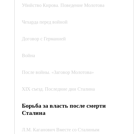
Убийство Кирова. Поведение Молотова
Чехарда перед войной
Договор с Германией
Война
После войны. «Заговор Молотова»
XIX съезд. Последние дни Сталина
Борьба за власть после смерти
Сталина
Л.М. Каганович Вместе со Сталиным