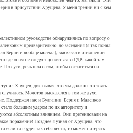
ерия в присутствии Хрущева. У меня трений ни с кем
коллективном руководстве обнаружились по вопросу о
аленковым предварительно, до заседания (я так понял
ажал Берии и вообще молчал), высказал в отношении
то-де «нам не следует цепляться за ГДР: какой там
 По сути, речь шла о том, чтобы согласиться на
тупил Хрущев, доказывая, что мы должны отстоять
и случилось. Молотов высказался в том же духе.
гие. Поддержал нас и Булганин. Берия и Маленков
, стало большим ударом по их авторитету и
ьзуются абсолютным влиянием. Они претендовали на
акое поражение! Позднее я узнал от Хрущева, что
о если тот будет так себя вести, то может потерять