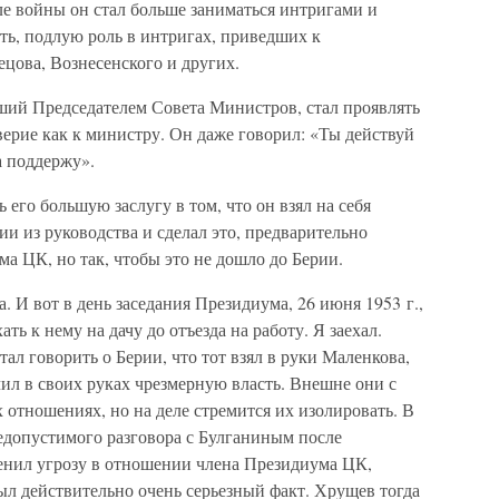
ле войны он стал больше заниматься интригами и
ать, подлую роль в интригах, приведших к
ецова, Вознесенского и других.
ший Председателем Совета Министров, стал проявлять
ерие как к министру. Он даже говорил: «Ты действуй
а поддержу».
 его большую заслугу в том, что он взял на себя
и из руководства и сделал это, предварительно
а ЦК, но так, чтобы это не дошло до Берии.
. И вот в день заседания Президиума, 26 июня 1953 г.,
ть к нему на дачу до отъезда на работу. Я заехал.
тал говорить о Берии, что тот взял в руки Маленкова,
ил в своих руках чрезмерную власть. Внешне они с
отношениях, но на деле стремится их изолировать. В
недопустимого разговора с Булганиным после
менил угрозу в отношении члена Президиума ЦК,
ыл действительно очень серьезный факт. Хрущев тогда