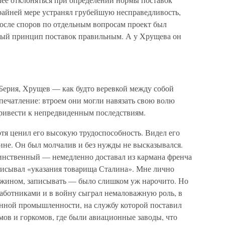
райней мере устранял грубейшую несправедливость,
осле споров по отдельным вопросам проект был
рный принцип поставок правильным. А у Хрущева он
 Берия, Хрущев — как будто веревкой между собой
впечатление: втроем они могли навязать свою волю
ривести к непредвиденным последствиям.
тя ценил его высокую трудоспособность. Видел его
не. Он был молчалив и без нужды не высказывался.
динственный — немедленно доставал из кармана френча
исывал «указания товарища Сталина». Мне лично
 ужином, записывать — было слишком уж нарочито. Но
аботниками и в войну сыграл немаловажную роль, в
нной промышленности, на службу которой поставил
мов и горкомов, где были авиационные заводы, что