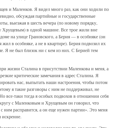
щев и Маленков. Я видел много раз, как они ходили по
евидно, обсуждая партийные и государственные
оты, выезжая в шесть вечера (по новому порядку,
 Хрущевым) в одной машине. Все трое жили вне
оме на улице Грановского, а Берия — в особняке (он
я жил в особняке, а не в квартире). Берия подвозил их
ше. Я не был близок ни с кем из них. С Берией тем
при жизни Сталина в присутствии Маленкова и меня, а
резкие критические замечания в адрес Сталина. Я
цировать нас, выпытать наши настроения, чтобы потом
этому я такие разговоры с ним не поддерживал, не
. Но все-таки тогда я особых подвохов в отношении себя
м кругу с Маленковым и Хрущевым он говорил, что
с ним расправится, а он еще нужен партии». Это меня
л искренне.
Молотове и обо мне и недоволен чем-то, мы знали. Эти