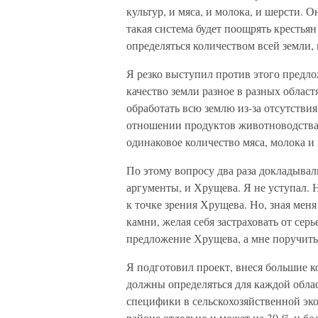
культур, и мяса, и молока, и шерсти. О
такая система будет поощрять крестья
определяться количеством всей земли, 
Я резко выступил против этого предл
качество земли разное в разных област
обработать всю землю из-за отсутствия
отношении продуктов животноводства 
одинаковое количество мяса, молока и 
По этому вопросу два раза докладыва
аргументы, и Хрущева. Я не уступал. 
к точке зрения Хрущева. Но, зная меня
камни, желая себя застраховать от се
предложение Хрущева, а мне поручить
Я подготовил проект, внеся большие к
должны определяться для каждой област
специфики в сельскохозяйственной эк
районе отдельно и может на 30 % и бо