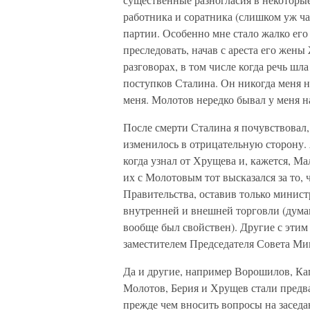
работника и соратника (слишком уж ча
партии. Особенно мне стало жалко его 
преследовать, начав с ареста его же
разговорах, в том числе когда речь шл
поступков Сталина. Он никогда меня н
меня. Молотов нередко бывал у меня н
После смерти Сталина я почувствовал
изменилось в отрицательную сторону. Я
когда узнал от Хрущева и, кажется, М
их с Молотовым тот высказался за то, 
Правительства, оставив только минис
внутренней и внешней торговли (дума
вообще был свойствен). Другие с этим н
заместителем Председателя Совета Ми
Да и другие, например Ворошилов, Каг
Молотов, Берия и Хрущев стали предв
прежде чем вносить вопросы на засед