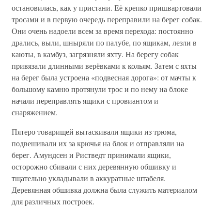
остановилась, как у пристани. Её крепко пришвартовали
тросами и в первую очередь переправили на берег собак.
Они очень надоели всем за время перехода: постоянно
дрались, выли, шныряли по палубе, по ящикам, лезли в
каюты, в камбуз, загрязняли яхту. На берегу собак
привязали длинными верёвками к кольям. Затем с яхты
на берег была устроена «подвесная дорога»: от мачты к
большому камню протянули трос и по нему на блоке
начали переправлять ящики с провиантом и
снаряжением.
Пятеро товарищей вытаскивали ящики из трюма,
подвешивали их за крючья на блок и отправляли на
берег. Амундсен и Ристведт принимали ящики,
осторожно сбивали с них деревянную обшивку и
тщательно укладывали в аккуратные штабеля.
Деревянная обшивка должна была служить материалом
для различных построек.