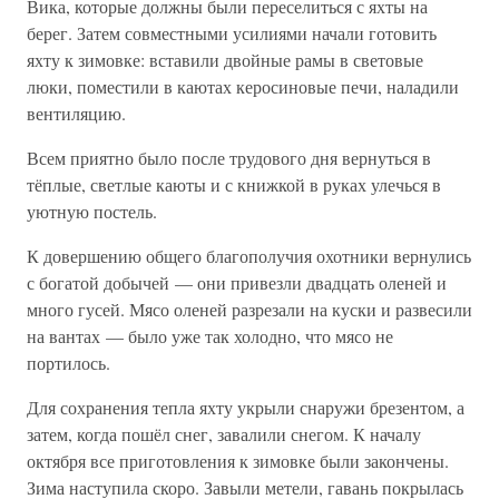
Вика, которые должны были переселиться с яхты на
берег. Затем совместными усилиями начали готовить
яхту к зимовке: вставили двойные рамы в световые
люки, поместили в каютах керосиновые печи, наладили
вентиляцию.
Всем приятно было после трудового дня вернуться в
тёплые, светлые каюты и с книжкой в руках улечься в
уютную постель.
К довершению общего благополучия охотники вернулись
с богатой добычей — они привезли двадцать оленей и
много гусей. Мясо оленей разрезали на куски и развесили
на вантах — было уже так холодно, что мясо не
портилось.
Для сохранения тепла яхту укрыли снаружи брезентом, а
затем, когда пошёл снег, завалили снегом. К началу
октября все приготовления к зимовке были закончены.
Зима наступила скоро. Завыли метели, гавань покрылась