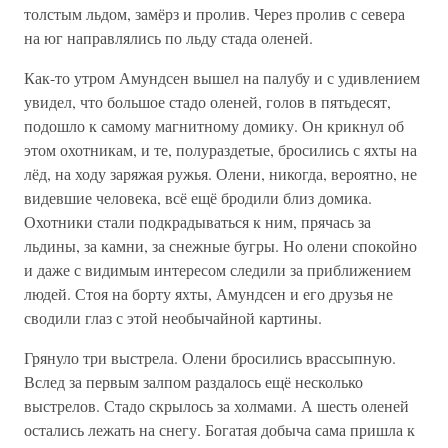
толстым льдом, замёрз и пролив. Через пролив с севера
на юг направлялись по льду стада оленей.
Как-то утром Амундсен вышел на палубу и с удивлением
увидел, что большое стадо оленей, голов в пятьдесят,
подошло к самому магнитному домику. Он крикнул об
этом охотникам, и те, полураздетые, бросились с яхты на
лёд, на ходу заряжая ружья. Олени, никогда, вероятно, не
видевшие человека, всё ещё бродили близ домика.
Охотники стали подкрадываться к ним, прячась за
льдины, за камни, за снежные бугры. Но олени спокойно
и даже с видимым интересом следили за приближением
людей. Стоя на борту яхты, Амундсен и его друзья не
сводили глаз с этой необычайной картины.
Грянуло три выстрела. Олени бросились врассыпную.
Вслед за первым залпом раздалось ещё несколько
выстрелов. Стадо скрылось за холмами. А шесть оленей
остались лежать на снегу. Богатая добыча сама пришла к