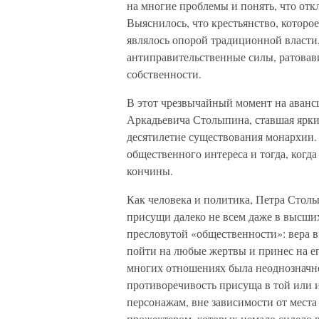
на многие проблемы и понять, что отк
Выяснилось, что крестьянство, которо
являлось опорой традиционной власти
антиправительственные силы, ратовав
собственности.
В этот чрезвычайный момент на аванс
Аркадьевича Столыпина, ставшая ярки
десятилетие существования монархии. 
общественного интереса и тогда, когда
кончины.
Как человека и политика, Петра Стол
присущи далеко не всем даже в высших
пресловутой «общественности»: вера в
пойти на любые жертвы и принес на ег
многих отношениях была неоднозначно
противоречивость присуща в той или
персонажам, вне зависимости от места
прожектером, которых немало сидело 