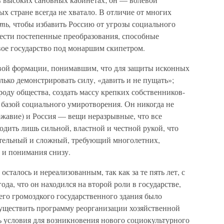
ых стране всегда не хватало. В отличие от многих
ать,
чтобы избавить Россию от угрозы социального
вести постепенные преобразования, способные
вое государство под монаршим скипетром.
овой формации, понимавшим, что для защиты исконных
лько демонстрировать силу, «давить и не пущать»;
оду общества, создать массу крепких собственников-
й базой социального умиротворения. Он никогда не
ржавие) и Россия — вещи неразрывные, что все
дить лишь сильной, властной и честной рукой, что
ительный и сложный, требующий многолетних,
 и понимания снизу.
осталось и нереализованным, так как за те пять лет, с
ода, что он находился на второй роли в государстве,
его громоздкого государственного здания было
существить программу реорганизации хозяйственной
ь условия для возникновения нового социокультурного