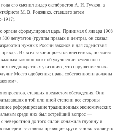
 года его сменил лидер октябристов А. И. Гучков, а
ктябриста М. В. Родзянко, ставшего затем
–1917).
го органа сформулировал царь. Принимая 6 января 1908
 300 депутатов (группы правых и центра), он сказал:
азработки нужных России законов и для содействия
и правды. Из всех законопроектов внесенных, по моим
е важным законопроект об улучшении земельного
воих неоднократных указаниях, что нарушение чьих-
получит Моего одобрения; права собственности должны
аконом».
онопроектов, ставших предметом обсуждения. Они
ватывавших в той или иной степени все стороны
пенное реформирование традиционных экономических
тральным среди них был острейший вопрос —
с невероятной до того силой обнажила глубину и
 империи, заставила правящие круги заново взглянуть