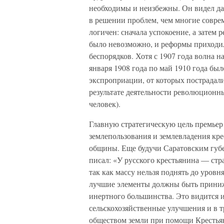
необходимы и неизбежны. Он видел да
в решении проблем, чем многие соврем
логичен: сначала успокоение, а затем
было невозможно, и реформы приходи
беспорядков. Хотя с 1907 года волна на
января 1908 года по май 1910 года был
экспроприации, от которых пострадали
результате деятельности революционны
человек).
Главную стратегическую цель премьер
землепользования и землевладения кре
общины. Еще будучи Саратовским губе
писал: «У русского крестьянина — стра
так как массу нельзя поднять до уровн
лучшие элементы должны быть приниж
инертного большинства. Это видится 
сельскохозяйственные улучшения и в т
обществом земли при помощи Крестьян