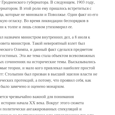
т Гродненского губернатора. В следующем, 1903 году,
рнатором. В этой роли ему пришлось встретиться с
, которые не миновали и Поволжье. Один факт из его
кую огласку. Во время ликвидации беспорядков в
н к толпе и лишь словом утихомирил ее.
ыл назначен министром внутренних дел, а 8 июля к
Совета министров. Такой невероятный взлет был
еского Олимпа, и данный факт сделался предметом
остиных. Эта же тема стала объектом всевозможных
ых сочинениях на исторические темы. Высказывались
мые теории, и мало кого привлекал наиболее простой
ет: Столыпин был призван в высший эшелон власти не
ческих протекций, а потому, что проявил себя, как
 было замечено и оценено монархом.
яется чрезвычайно важной для понимания
 истории начала XX века. Вокруг этого сюжета
 и политически ангажированных спекуляций и
енных на подтверждение или опровержение тех или