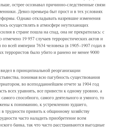
льше, острее осознавал причинно-следственные связи
енники. Девиз премьера быт прост и в тех условиях
 реформы. Однако откладывать назревшие изменения
лось осуществлять в атмосфере неутихающих
силия в стране пошла на спад, она не прекратилась: с
о отмечено 19 957 случаев террористических актов и
 по всей империи 7634 человека (в 1905–1907 годах в
х террористов было убито и ранено не менее 9000
 видел в принципиальной реорганизации
стьянства, понимая всю пагубность существования
рнатором, во всеподданнейшем отчете за 1904 год
сть всех уравнять, все привести к одному уровню, а
я самого способного, самого деятельного и умного, то
ены к пониманию, к устремлению худшего,
и в трудности привить к общинному хозяйству
рудности часто наладить приобретение всем
ского банка, так что часто расстраиваются выгодные