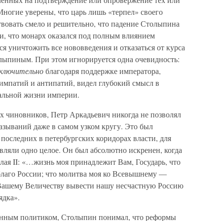
ногие уверены, что царь лишь «терпел» своего
ствовать смело и решительно, что падение Столыпина
и, что монарх оказался под полным влиянием
 уничтожить все нововведения и отказаться от курса
лыпиным. При этом игнорируется одна очевидность:
ключительно
благодаря поддержке императора,
симпатий и антипатий, видел глубокий смысл в
альной жизни империи.
х чиновников, Петр Аркадьевич никогда не позволял
зываний даже в самом узком кругу. Это был
последних в петербургских коридорах власти, для
являли одно целое. Он был абсолютно искренен, когда
олая II: «…жизнь моя принадлежит Вам, Государь, что
лаго России; что молитва моя ко Всевышнему —
 Вашему Величеству вывести нашу несчастную Россию
ядка».
нным политиком, Столыпин понимал, что реформы