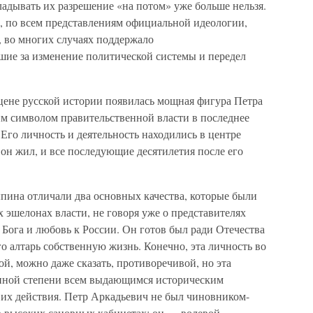
ладывать их разрешение «на потом» уже больше нельзя.
е, по всем представлениям официальной идеологии,
, во многих случаях поддержало
шие за изменение политической системы и передел
цене русской истории появилась мощная фигура Петра
м символом правительственной власти в последнее
Его личность и деятельность находились в центре
 он жил, и все последующие десятилетия после его
ыпина отличали два основных качества, которые были
 эшелонах власти, не говоря уже о представителях
 Бога и любовь к России. Он готов был ради Отечества
о алтарь собственную жизнь. Конечно, эта личность во
й, можно даже сказать, противоречивой, но эта
 иной степени всем выдающимся историческим
 их действия. Петр Аркадьевич не был чиновником-
в высоких сановных кабинетах; он — волевой