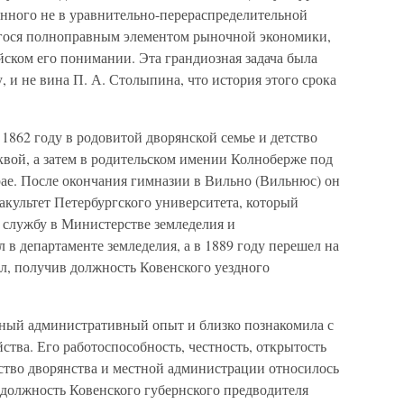
анного не в уравнительно-перераспределительной
егося полноправным элементом рыночной экономики,
йском его понимании. Эта грандиозная задача была
, и не вина П. А. Столыпина, что история этого срока
862 году в родовитой дворянской семье и детство
вой, а затем в родительском имении Колноберже под
рае. После окончания гимназии в Вильно (Вильнюс) он
акультет Петербургского университета, который
л службу в Министерстве земледелия и
 в департаменте земледелия, а в 1889 году перешел на
л, получив должность Ковенского уездного
ьный административный опыт и близко познакомила с
ства. Его работоспособность, честность, открытость
нство дворянства и местной администрации относилось
л должность Ковенского губернского предводителя