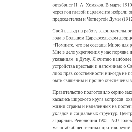
октябрист Н. А. Хомяков. В марте 1910
через год главой парламента избрали о
председателем и Четвертой Думы (1912
Свой взгляд на работу законодательно
года в Большом Царскосельском дворце
«Помните, что вы созваны Мною для р
Мне в деле укрепления у нас порядка 
указаниям, в Думу, Я считаю наиболе
устройства крестьян и напоминаю о С
либо прав собственности никогда не 
быть священны и прочно обеспечены з
Правительство подготовило серию зак
касались широкого круга вопросов, ох
жизни страны и нацеленных на посте
укладов и социальных структур. Цен
аграрный. Революция 1905–1907 годов 
масштаб общественных противоречий в