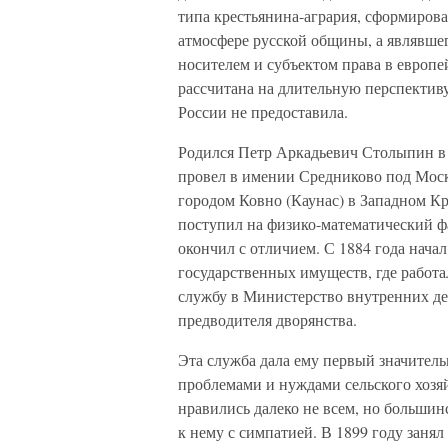
типа крестьянина-агрария, сформиров
атмосфере русской общины, а являвш
носителем и субъектом права в европе
рассчитана на длительную перспективу
России не предоставила.
Родился Петр Аркадьевич Столыпин в 1
провел в имении Средниково под Моск
городом Ковно (Каунас) в Западном К
поступил на физико-математический ф
окончил с отличием. С 1884 года нача
государственных имуществ, где работал
службу в Министерство внутренних де
предводителя дворянства.
Эта служба дала ему первый значител
проблемами и нуждами сельского хозяй
нравились далеко не всем, но больши
к нему с симпатией. В 1899 году заня