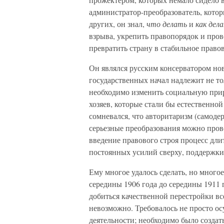
администратор-преобразователь, котор
других, он знал,
что делать
и
как дел
взрыва, укрепить правопорядок и про
превратить страну в стабильное право
Он являлся русским консерватором н
государственных начал надлежит не то
необходимо изменить социальную прир
хозяев, которые стали бы естественно
сомневался, что авторитаризм (самоде
серьезные преобразования можно прово
введение правового строя процесс дл
постоянных усилий сверху, поддержки
Ему многое удалось сделать, но многое 
середины 1906 года до середины 1911 г
добиться качественной перестройки вс
невозможно. Требовалось не просто о
деятельности; необходимо было создат