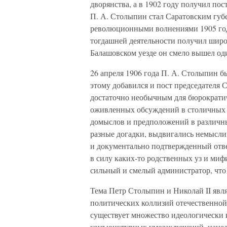
дворянства, а в 1902 году получил пос
П. А. Столыпин стал Саратовским губе
революционными волнениями 1905 года
тогдашней деятельности получил широ
Балашовском уезде он смело вышел оди
26 апреля 1906 года П. А. Столыпин б
этому добавился и пост председателя 
достаточно необычным для бюрократич
оживленных обсуждений в столичных г
домыслов и предположений в различн
разные догадки, выдвигались немысли
и документально подтвержденный отв
в силу каких-то родственных уз и мифи
сильный и смелый администратор, что
Тема Петр Столыпин и Николай II явл
политических коллизий отечественной
существует множество идеологически
конъюнктурных умозаключений, нацел