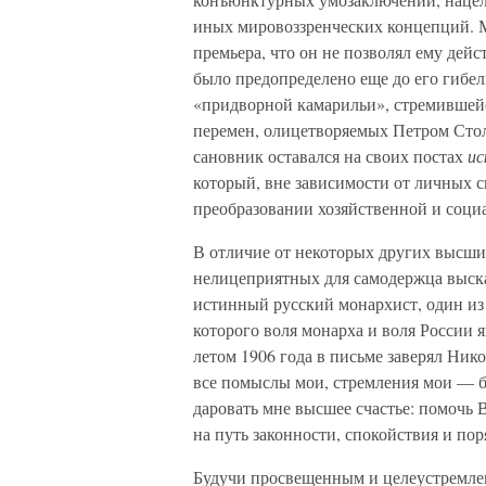
иных мировоззренческих концепций. М
премьера, что он не позволял ему дей
было предопределено еще до его гибел
«придворной камарильи», стремившейся
перемен, олицетворяемых Петром Сто
сановник оставался на своих постах
ис
который, вне зависимости от личных 
преобразовании хозяйственной и соци
В отличие от некоторых других высши
нелицеприятных для самодержца выска
истинный русский монархист, один из 
которого воля монарха и воля России 
летом 1906 года в письме заверял Ник
все помыслы мои, стремления мои — б
даровать мне высшее счастье: помочь
на путь законности, спокойствия и пор
Будучи просвещенным и целеустремле