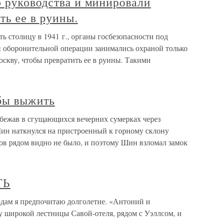
о руководства и минировали
ть ее в руины.
 столицу в 1941 г., органы госбезопасности под
й оборонительной операции занимались охраной только
скву, чтобы превратить ее в руины. Такими
обы выжить
обежав в сгущающихся вечерних сумерках через
ин наткнулся на пристроенный к горному склону
ов рядом видно не было, и поэтому Шин взломал замок
ТЬ
 я предпочитаю долголетие. «Антоний и
рху широкой лестницы Савой-отеля, рядом с Уэллсом, и