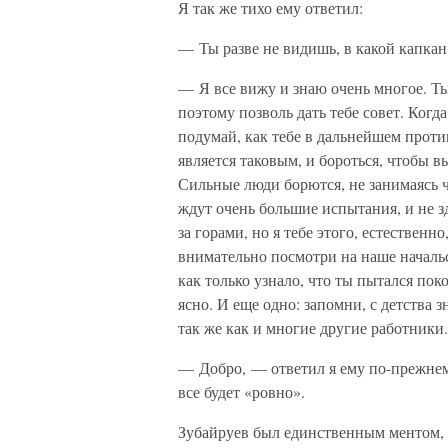
Я так же тихо ему ответил:
— Ты разве не видишь, в какой капкан
— Я все вижу и знаю очень многое. Ты 
поэтому позволь дать тебе совет. Ког
подумай, как тебе в дальнейшем прот
является таковым, и бороться, чтобы в
Сильные люди борются, не занимаясь ч
ждут очень большие испытания, и не зд
за горами, но я тебе этого, естественн
внимательно посмотри на наше начальс
как только узнало, что ты пытался пок
ясно. И еще одно: запомни, с детства зн
так же как и многие другие работники.
— Добро, — ответил я ему по-прежнему
все будет «ровно».
Зубайруев был единственным ментом, ко