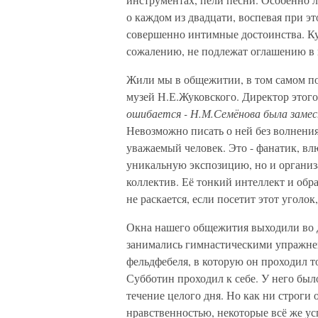
о каждом из двадцати, воспевая при эт
совершенно интимные достоинства. Ку
сожалению, не подлежат оглашению в 
Жили мы в общежитии, в том самом п
музей Н.Е.Жуковского. Директор это
ошибается - Н.М.Семёнова была замес
Невозможно писать о ней без волнения
уважаемый человек. Это - фанатик, вл
уникальную экспозицию, но и организ
коллектив. Её тонкий интеллект и об
не раскается, если посетит этот угол
Окна нашего общежития выходили во д
занимались гимнастическими упражнен
фельдфебеля, в которую он проходил то
Субботин проходил к себе. У него было
течение целого дня. Но как ни строги 
нравственностью, некоторые всё же усп