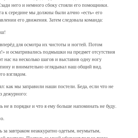
зади него и немного сбоку стояли его помощники.
га к середине мы должны были алчно «есть» его
авлении его движения. Затем следовала команда:
рш!
вперёд для осмотра их чистоты и ногтей. Потом
ны!» и осматривались подмышки на предмет отсутствия
от нас на несколько шагов и выставив одну ногу
 спину и внимательно оглядывал наш общий вид.
го взглядом.
л: как мы заправили наши постели. Беда, если что не
ез дежурного:
ль не в порядке и что я ему больше напоминать не буду.
о.
ть за завтраком неаккуратно одетым, неумытым,
й постели. Постель за мной убирают только тогда,