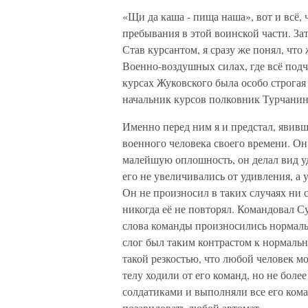
«Щи да каша - пища наша», вот и всё, 
пребывания в этой воинской части. Зат
Став курсантом, я сразу же понял, что
Военно-воздушных силах, где всё подч
курсах Жуковского была особо строга
начальник курсов полковник Турчанин
Именно перед ним я и предстал, явив
военного человека своего времени. Он
малейшую оплошность, он делал вид уд
его не увеличивались от удивления, а
Он не произносил в таких случаях ни 
никогда её не повторял. Командовал С
слова команды произносились нормал
слог был таким контрастом к нормальн
такой резкостью, что любой человек мо
телу ходили от его команд, но не боле
солдатиками и выполняли все его кома
позавидовать любой автомат.