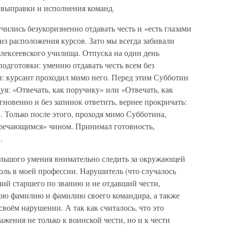
й выправки и исполнения команд.
чились безукоризненно отдавать честь и «есть глазами
 из расположения курсов. Зато мы всегда забивали
лексеевского училища. Отпуска на один день
одготовки: умению отдавать честь всем без
: курсант проходил мимо него. Перед этим Субботин
уя: «Отвечать, как поручику» или «Отвечать, как
гновенно и без запинок ответить, вернее прокричать:
 Только после этого, проходя мимо Субботина,
стречающимся» чином. Принимал готовность,
.
большого умения внимательно следить за окружающей
оль в моей профессии. Нарушитель (что случалось
ший старшего по званию и не отдавший чести,
ою фамилию и фамилию своего командира, а также
своём нарушении. А так как считалось, что это
жения не только к воинской чести, но и к чести