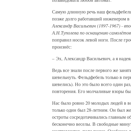
Самую длинную речь наш фельдфебель 
позже долго работавший инженером в
Александр Васильевич (1897-1967) - вп
А.Н.Туполева по оснащению самолётов
поправил носок левой ноги. После гр
произнёс:
– Эх, Александр Васильевич, а я надея
Ведь все знали после первого же занят
шевельнуть. Фельдфебель только в перв
шевелись). Но это было всего один раз
повторения. Его молчаливые взоры был
Нас было ровно 20 молодых людей в воз
только один был 28-летним. Он был же
остроты сосредотачивались главным об
бесконечно веселы. В свободные мин
инструментах, пели песни. Особенно