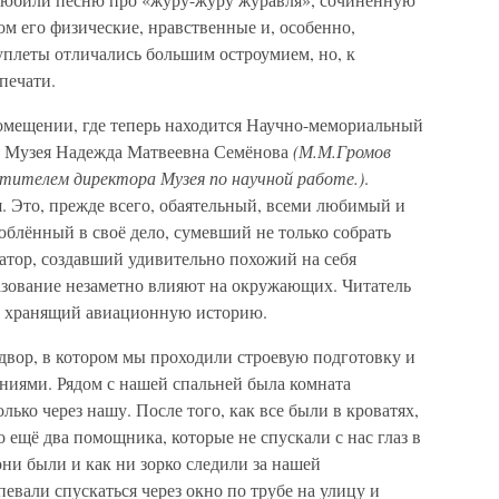
ом его физические, нравственные и, особенно,
плеты отличались большим остроумием, но, к
печати.
омещении, где теперь находится Научно-мемориальный
го Музея Надежда Матвеевна Семёнова
(М.М.Громов
тителем директора Музея по научной работе.)
.
. Это, прежде всего, обаятельный, всеми любимый и
юблённый в своё дело, сумевший не только собрать
атор, создавший удивительно похожий на себя
разование незаметно влияют на окружающих. Читатель
ок, хранящий авиационную историю.
вор, в котором мы проходили строевую подготовку и
иями. Рядом с нашей спальней была комната
лько через нашу. После того, как все были в кроватях,
 ещё два помощника, которые не спускали с нас глаз в
они были и как ни зорко следили за нашей
евали спускаться через окно по трубе на улицу и