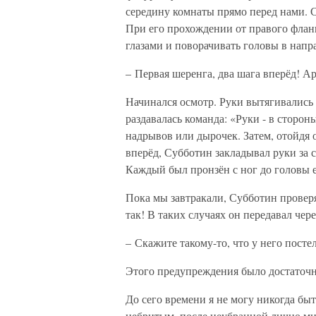
середину комнаты прямо перед нами. С
При его прохождении от правого флан
глазами и поворачивать головы в напр
– Первая шеренга, два шага вперёд! А
Начинался осмотр. Руки вытягивались 
раздавалась команда: «Руки - в сторо
надрывов или дырочек. Затем, отойдя 
вперёд, Субботин закладывал руки за
Каждый был пронзён с ног до головы е
Пока мы завтракали, Субботин проверя
так! В таких случаях он передавал чер
– Скажите такому-то, что у него посте
Этого предупреждения было достаточн
До сего времени я не могу никогда бы
небритым, после неубранной лично мно