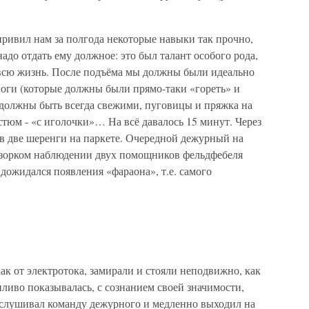
ривил нам за полгода некоторые навыки так прочно,
адо отдать ему должное: это был талант особого рода,
 всю жизнь. После подъёма мы должны были идеально
поги (которые должны были прямо-таки «гореть» и
 должны быть всегда свежими, пуговицы и пряжка на
стюм - «с иголочки»… На всё давалось 15 минут. Через
. в две шеренги на паркете. Очередной дежурный на
и зорком наблюдении двух помощников фельдфебеля
дожидался появления «фараона», т.е. самого
к от электротока, замирали и стояли неподвижно, как
ливо показывалась, с сознанием своей значимости,
ыслушивал команду дежурного и медленно выходил на