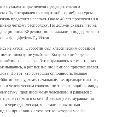
что я увидел за две недели предварительного
ем я был отправлен (в солдатской форме!) на курсы.
 жизнь предстоит нелёгкая. Около 40 лет прослужил я в
инено чёткому распорядку. Но должен сказать, что на
я дисциплина. Её ревностно насаждали и поддерживали
ов и фельдфебель Субботин.
шись на курсы. Субботин был классическим образцом
 почти никогда не улыбался. Когда кто-либо делал
ивлённого человека. Это выражалось в том, что глаза
 уменьшались, а рот неизменно немного приоткрывался.
слова. Но тот, кто совершил оплошность, больше
убботин «желудком»: начальные, т.е. предварительные,
ьным человеческим голосом, но завершающий команду
ому звуку, произносимому человеком, и рявкался с
г прыгнуть хоть в огонь. В начале у нас мурашки по
е чем через два месяца, мы стали оловянными
нды и приказания с точностью, которой мог бы