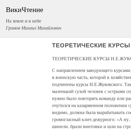
ВикиЧтение
На земле и в небе
Громов Михаил Михайлович
ТЕОРЕТИЧЕСКИЕ КУРСЫ
ТЕОРЕТИЧЕСКИЕ КУРСЫ Н.Е.ЖУ
С направлением заведующего курсами 
в воинскую часть, которой в хозяйст
подчинены курсы Н.Е.Жуковского. Там
маленький сухой человек с острыми се
нужно было повторять команду или ра
очутился на казарменном положении ср
видимо, должна была вырабатывать соо
громогласный клич дежурного: «А ну, 
шинели, брали винтовки и шли на стро