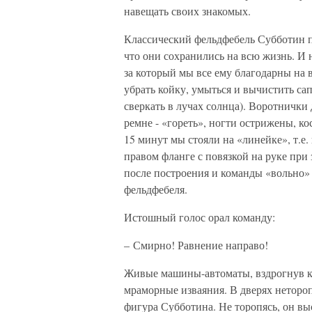
навещать своих знакомых.
Классический фельдфебель Субботин п
что они сохранились на всю жизнь. И н
за который мы все ему благодарны на
убрать койку, умыться и вычистить са
сверкать в лучах солнца). Воротнички
ремне - «гореть», ногти острижены, ко
15 минут мы стояли на «линейке», т.е
правом фланге с повязкой на руке пр
после построения и команды «вольно» 
фельдфебеля.
Истошный голос орал команду:
– Смирно! Равнение направо!
Живые машины-автоматы, вздрогнув ка
мраморные изваяния. В дверях нетороп
фигура Субботина. Не торопясь, он в