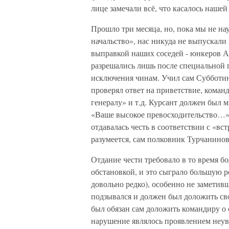
лице замечали всё, что касалось наше
Прошло три месяца, но, пока мы не нау
начальство», нас никуда не выпускали
выправкой наших соседей - юнкеров А
разрешались лишь после специальной п
исключения чинам. Учил сам Субботин
проверял ответ на приветствие, команд
генералу» и т.д. Курсант должен был м
«Ваше высокое превосходительство…».
отдавалась честь в соответствии с «в
разумеется, сам полковник Турчанинов
Отдание чести требовало в то время 
обстановкой, и это сыграло большую р
довольно редко), особенно не заметив
подзывался и должен был доложить св
был обязан сам доложить командиру о 
нарушение являлось проявлением неува