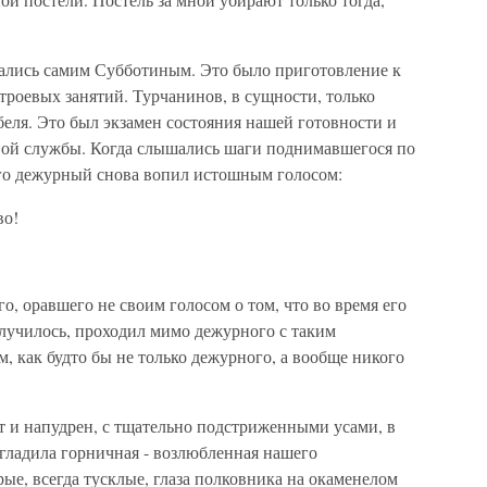
вались самим Субботиным. Это было приготовление к
троевых занятий. Турчанинов, в сущности, только
беля. Это был экзамен состояния нашей готовности и
вой службы. Когда слышались шаги поднимавшегося по
го дежурный снова вопил истошным голосом:
во!
, оравшего не своим голосом о том, что во время его
лучилось, проходил мимо дежурного с таким
 как будто бы не только дежурного, а вообще никого
т и напудрен, с тщательно подстриженными усами, в
гладила горничная - возлюбленная нашего
рые, всегда тусклые, глаза полковника на окаменелом