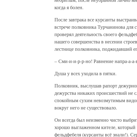
когда я болен.
После завтрака все курсанты выстраи
встрече полковника Турчанинова для с
проверял деятельность своего фельдфе
нашего совершенства в несении строе
лестнице полковника, поджидавший е
– Сми-и-и-р-р-но! Равнение напра-а-а-
Душа у всех уходила в пятки.
Полковник, выслушав рапорт дежурного
дежурства никаких происшествий не с
спокойным сухим невозмутимым видом,
вокруг него не существовало.
Он всегда был неизменно чисто выбри
хорошо выглаженном кителе, который 
фельдфебеля (курсанты всё знали!). Се