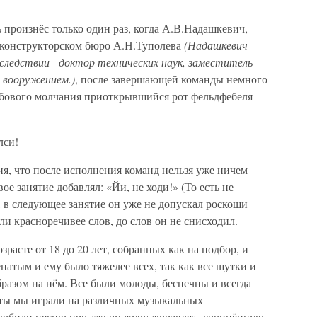
произнёс только один раз, когда А.В.Надашкевич,
 конструкторском бюро А.Н.Туполева
(Надашкевич
оследствии - доктор технических наук, заместитель
 вооружением.)
, после завершающей команды немного
обового молчания приоткрывшийся рот фельдфебеля
лси!
ия, что после исполнения команд нельзя уже ничем
ое занятие добавлял: «Йи, не ходи!» (То есть не
, в следующее занятие он уже не допускал роскоши
и красноречивее слов, до слов он не снисходил.
расте от 18 до 20 лет, собранных как на подбор, и
натым и ему было тяжелее всех, так как все шутки и
разом на нём. Все были молоды, беспечны и всегда
уты мы играли на различных музыкальных
 любили песню про «журу-журу журавля», сочинённую