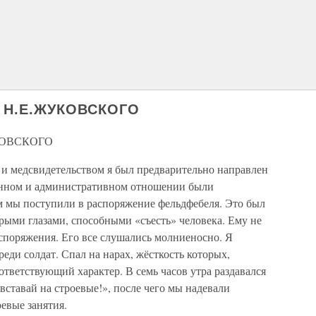
 Н.Е.ЖУКОВСКОГО
КОВСКОГО
и медсвидетельством я был предварительно направлен
венном и административном отношении были
 мы поступили в распоряжение фельдфебеля. Это был
рыми глазами, способными «съесть» человека. Ему не
споряжения. Его все слушались молниеносно. Я
еди солдат. Спал на нарах, жёсткость которых,
тветствующий характер. В семь часов утра раздавался
вставай на строевые!», после чего мы надевали
евые занятия.