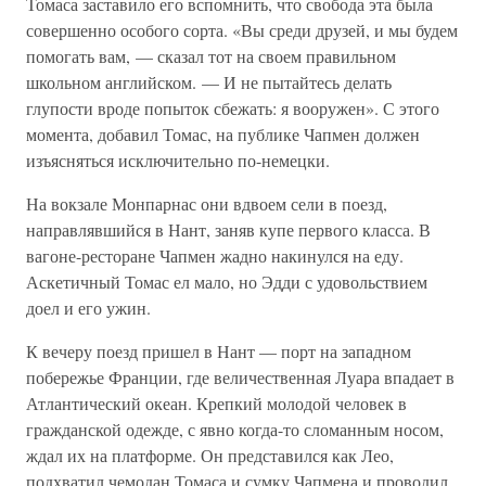
Томаса заставило его вспомнить, что свобода эта была
совершенно особого сорта. «Вы среди друзей, и мы будем
помогать вам, — сказал тот на своем правильном
школьном английском. — И не пытайтесь делать
глупости вроде попыток сбежать: я вооружен». С этого
момента, добавил Томас, на публике Чапмен должен
изъясняться исключительно по-немецки.
На вокзале Монпарнас они вдвоем сели в поезд,
направлявшийся в Нант, заняв купе первого класса. В
вагоне-ресторане Чапмен жадно накинулся на еду.
Аскетичный Томас ел мало, но Эдди с удовольствием
доел и его ужин.
К вечеру поезд пришел в Нант — порт на западном
побережье Франции, где величественная Луара впадает в
Атлантический океан. Крепкий молодой человек в
гражданской одежде, с явно когда-то сломанным носом,
ждал их на платформе. Он представился как Лео,
подхватил чемодан Томаса и сумку Чапмена и проводил