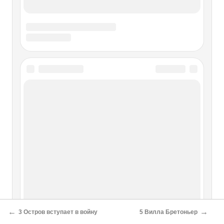
←
→
3 Остров вступает в войну
5 Вилла Бретоньер