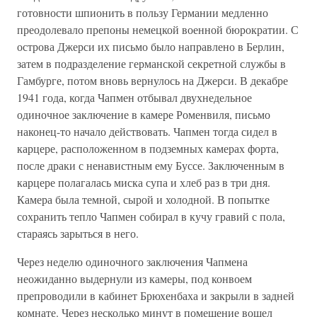
готовности шпионить в пользу Германии медленно
преодолевало препоны немецкой военной бюрократии. С
острова Джерси их письмо было направлено в Берлин,
затем в подразделение германской секретной службы в
Гамбурге, потом вновь вернулось на Джерси. В декабре
1941 года, когда Чапмен отбывал двухнедельное
одиночное заключение в камере Роменвиля, письмо
наконец-то начало действовать. Чапмен тогда сидел в
карцере, расположенном в подземных камерах форта,
после драки с ненавистным ему Буссе. Заключенным в
карцере полагалась миска супа и хлеб раз в три дня.
Камера была темной, сырой и холодной. В попытке
сохранить тепло Чапмен собирал в кучу гравий с пола,
стараясь зарыться в него.
Через неделю одиночного заключения Чапмена
неожиданно выдернули из камеры, под конвоем
препроводили в кабинет Брюхенбаха и закрыли в задней
комнате. Через несколько минут в помещение вошел