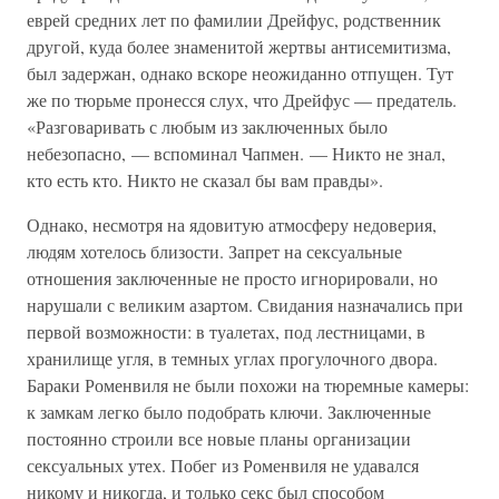
еврей средних лет по фамилии Дрейфус, родственник
другой, куда более знаменитой жертвы антисемитизма,
был задержан, однако вскоре неожиданно отпущен. Тут
же по тюрьме пронесся слух, что Дрейфус — предатель.
«Разговаривать с любым из заключенных было
небезопасно, — вспоминал Чапмен. — Никто не знал,
кто есть кто. Никто не сказал бы вам правды».
Однако, несмотря на ядовитую атмосферу недоверия,
людям хотелось близости. Запрет на сексуальные
отношения заключенные не просто игнорировали, но
нарушали с великим азартом. Свидания назначались при
первой возможности: в туалетах, под лестницами, в
хранилище угля, в темных углах прогулочного двора.
Бараки Роменвиля не были похожи на тюремные камеры:
к замкам легко было подобрать ключи. Заключенные
постоянно строили все новые планы организации
сексуальных утех. Побег из Роменвиля не удавался
никому и никогда, и только секс был способом