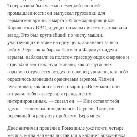
Теперь завод был частью немецкой военной
промышленности: он выпускал грузовики для
германской армии. 3 марта 235 бомбардировщиков
Королевских ВВС, идущих на малых высотах, атаковали
завод. Это был крупнейший по числу машин,
участвующих в атаке на одну цель, авианалет за всю
войну. Через окна барака Чапмен и Фарамус видели
взрывы, наблюдали за полетом трассирующих снарядов и
стрельбой зениток, чувствовали, как от фугасных
взрывов сотрясается воздух, и наконец увидели, как небо
окрасилось зловещим оранжевым заревом. Чапмен
чувствовал, как боится его товарищ. «Возможно, они
отправят тебя в лагерь для гражданских
интернированных, — сказал он. — Или оставят тебя
здесь — если я им понадоблюсь. Слушай, Тони, не
переживай: я решу эту проблему. Верь мне».
Двое англичан провели в Роменвиле уже почти четыре
месяца, когда Чапмена доставили в кабинет Брюхенбаха,