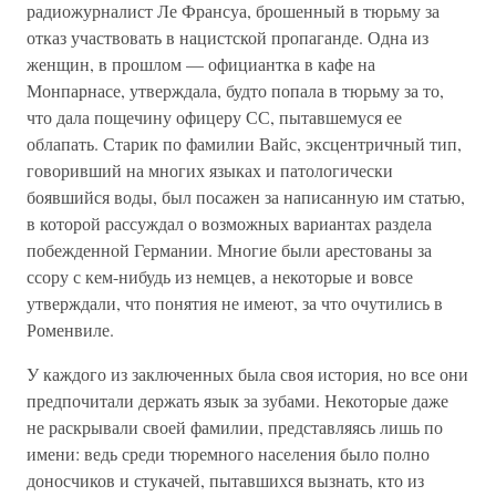
радиожурналист Ле Франсуа, брошенный в тюрьму за
отказ участвовать в нацистской пропаганде. Одна из
женщин, в прошлом — официантка в кафе на
Монпарнасе, утверждала, будто попала в тюрьму за то,
что дала пощечину офицеру СС, пытавшемуся ее
облапать. Старик по фамилии Вайс, эксцентричный тип,
говоривший на многих языках и патологически
боявшийся воды, был посажен за написанную им статью,
в которой рассуждал о возможных вариантах раздела
побежденной Германии. Многие были арестованы за
ссору с кем-нибудь из немцев, а некоторые и вовсе
утверждали, что понятия не имеют, за что очутились в
Роменвиле.
У каждого из заключенных была своя история, но все они
предпочитали держать язык за зубами. Некоторые даже
не раскрывали своей фамилии, представляясь лишь по
имени: ведь среди тюремного населения было полно
доносчиков и стукачей, пытавшихся вызнать, кто из