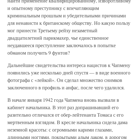
найти применение квалифицированному, изворотливому
и опытному преступнику с впечатляющим
криминальным прошлым и убедительными причинами
для ненависти к британскому обществу. Но какую пользу
мог принести Третьему рейху незаметный
двадцатилетний парикмахер, чье единственное
неудавшееся преступление заключалось в попытке
обманом получить 9 фунтов?
Дальнейшие свидетельства интереса нацистов к Чапмену
появились уже несколько дней спустя — в виде военного
фотографа с «лейкой». Он сделал множество снимков
заключенного в профиль и анфас, после чего удалился.
В начале января 1942 года Чапмена вновь вызвали в
кабинет начальника. В этот раз допрашивавший его
разительно отличался от обер-лейтенанта Томаса с его
мертвенным взглядом. В кресле начальника сидела дама
неземной красоты: с огромными карими глазами,
длинными ногтями, покрытыми алым лаком, в дорогом