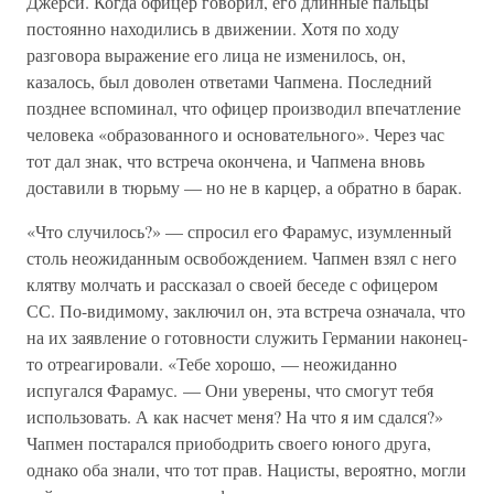
Джерси. Когда офицер говорил, его длинные пальцы
постоянно находились в движении. Хотя по ходу
разговора выражение его лица не изменилось, он,
казалось, был доволен ответами Чапмена. Последний
позднее вспоминал, что офицер производил впечатление
человека «образованного и основательного». Через час
тот дал знак, что встреча окончена, и Чапмена вновь
доставили в тюрьму — но не в карцер, а обратно в барак.
«Что случилось?» — спросил его Фарамус, изумленный
столь неожиданным освобождением. Чапмен взял с него
клятву молчать и рассказал о своей беседе с офицером
СС. По-видимому, заключил он, эта встреча означала, что
на их заявление о готовности служить Германии наконец-
то отреагировали. «Тебе хорошо, — неожиданно
испугался Фарамус. — Они уверены, что смогут тебя
использовать. А как насчет меня? На что я им сдался?»
Чапмен постарался приободрить своего юного друга,
однако оба знали, что тот прав. Нацисты, вероятно, могли