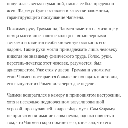
получилась весьма туманной, смысл ее был предельно
ясен: Фарамус будет оставлен в качестве заложника,
гарантирующего послушание Чапмена.
Пожимая руку Грауманна, Чапмен заметил на мизинце у
немца массивное золотое кольцо с пятью черными
точками и отметил необыкновенную мягкость его
ладони. Такие руки могли принадлежать лишь человеку,
никогда не знавшему физического труда. Голос, руки,
перстень-печатка: этот человек, разумеется, был
аристократом. Уже стоя у двери, Грауманн упомянул:
если Чапмен постарается больше не попадать в истории,
его выпустят из Роменвиля через две недели.
Чапмен возвратился в камеру в приподнятом настроении,
хотя и несколько подпорченном завуалированной
угрозой, прозвучавшей в адрес Фарамуса. Сам Фарамус
не принял во внимание слова немца, однако новость о
том, что Чапмен скоро покинет его, означала, что его