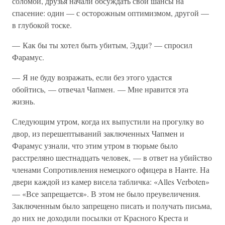
соломой, друзья начали обсуждать свои шансы на
спасение: один — с осторожным оптимизмом, другой —
в глубокой тоске.
— Как бы ты хотел быть убитым, Эдди? — спросил
Фарамус.
— Я не буду возражать, если без этого удастся
обойтись, — отвечал Чапмен. — Мне нравится эта
жизнь.
Следующим утром, когда их выпустили на прогулку во
двор, из перешептываний заключенных Чапмен и
Фарамус узнали, что этим утром в тюрьме было
расстреляно шестнадцать человек, — в ответ на убийство
членами Сопротивления немецкого офицера в Нанте. На
двери каждой из камер висела табличка: «Alles Verboten»
— «Все запрещается». В этом не было преувеличения.
Заключенным было запрещено писать и получать письма,
до них не доходили посылки от Красного Креста и