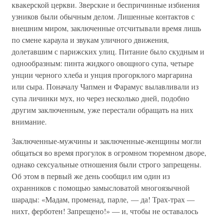
квакерской церкви. Зверские и беспричинные избиения
узников были обычным делом. Лишенные контактов с
внешним миром, заключенные отсчитывали время лишь
по смене караула и звукам уличного движения,
долетавшим с парижских улиц. Питание было скудным и
однообразным: пинта жидкого овощного супа, четыре
унции черного хлеба и унция прогорклого маргарина
или сыра. Поначалу Чапмен и Фарамус вылавливали из
супа личинки мух, но через несколько дней, подобно
другим заключенным, уже перестали обращать на них
внимание.
Заключенные-мужчины и заключенные-женщины могли
общаться во время прогулок в огромном тюремном дворе,
однако сексуальные отношения были строго запрещены.
Об этом в первый же день сообщил им один из
охранников с помощью замысловатой многоязычной
шарады: «Мадам, променад, парле, — да! Трах-трах —
нихт, ферботен! Запрещено!» — и, чтобы не оставалось