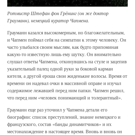
Ротмистр Штефан фон Грёнинг (он же доктор
Грауманн), немецкий куратор Чапмена.
Грауманн казался высокомерным, но благожелательным,
и Чапмен поймал себя на симпатии к этому человеку. Он
часто улыбался своим мыслям, как будто припоминая
какую-то известную лишь ему шутку. Он внимательно
слушал ответы Чапмена, откинувшись на стуле и зацепив
указательный палец одной руки за боковой карман
кителя, а другой ероша свои жиденькие волосы. Время от
времени он надевал очки в массивной оправе и изучал
содержимое лежавшей перед ним папки. Чапмен решил,
что перед ним «человек понимающий и толерантный».
Грауманн еще раз уточнил у Чапмена детали его
биографии: список преступлений, знание немецкого и
французского, состав «банды динамитчиков» и их
местонахождение в настоящее время. Вновь и вновь он