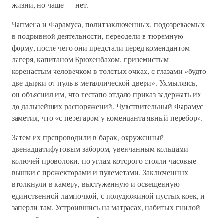
жизни, но чаще — нет.
Чапмена и Фарамуса, политзаключенных, подозреваемых
в подрывной деятельности, переодели в тюремную
форму, после чего они предстали перед комендантом
лагеря, капитаном Брюхенбахом, приземистым
коренастым человечком в толстых очках, с глазами «будто
две дырки от пуль в металлической двери». Ухмыляясь,
он объяснил им, что гестапо отдало приказ задержать их
до дальнейших распоряжений. Чувствительный Фарамус
заметил, что «с перегаром у коменданта явный перебор».
Затем их препроводили в барак, окруженный
двенадцатифутовым забором, увенчанным кольцами
колючей проволоки, по углам которого стояли часовые
вышки с прожекторами и пулеметами. Заключенных
втолкнули в камеру, выстуженную и освещенную
единственной лампочкой, с полудюжиной пустых коек, и
заперли там. Устроившись на матрасах, набитых гнилой