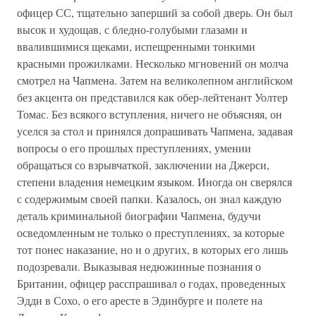
офицер СС, тщательно заперший за собой дверь. Он был
высок и худощав, с бледно-голубыми глазами и
ввалившимися щеками, испещренными тонкими
красными прожилками. Несколько мгновений он молча
смотрел на Чапмена. Затем на великолепном английском
без акцента он представился как обер-лейтенант Уолтер
Томас. Без всякого вступления, ничего не объясняя, он
уселся за стол и принялся допрашивать Чапмена, задавая
вопросы о его прошлых преступлениях, умении
обращаться со взрывчаткой, заключении на Джерси,
степени владения немецким языком. Иногда он сверялся
с содержимым своей папки. Казалось, он знал каждую
деталь криминальной биографии Чапмена, будучи
осведомленным не только о преступлениях, за которые
тот понес наказание, но и о других, в которых его лишь
подозревали. Выказывая недюжинные познания о
Британии, офицер расспрашивал о годах, проведенных
Эдди в Сохо, о его аресте в Эдинбурге и полете на