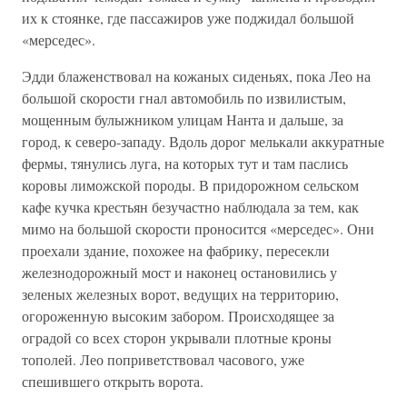
их к стоянке, где пассажиров уже поджидал большой
«мерседес».
Эдди блаженствовал на кожаных сиденьях, пока Лео на
большой скорости гнал автомобиль по извилистым,
мощенным булыжником улицам Нанта и дальше, за
город, к северо-западу. Вдоль дорог мелькали аккуратные
фермы, тянулись луга, на которых тут и там паслись
коровы лиможской породы. В придорожном сельском
кафе кучка крестьян безучастно наблюдала за тем, как
мимо на большой скорости проносится «мерседес». Они
проехали здание, похожее на фабрику, пересекли
железнодорожный мост и наконец остановились у
зеленых железных ворот, ведущих на территорию,
огороженную высоким забором. Происходящее за
оградой со всех сторон укрывали плотные кроны
тополей. Лео поприветствовал часового, уже
спешившего открыть ворота.