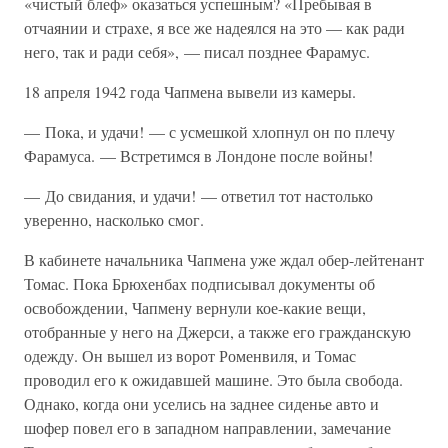
«чистый блеф» оказаться успешным? «Пребывая в
отчаянии и страхе, я все же надеялся на это — как ради
него, так и ради себя», — писал позднее Фарамус.
18 апреля 1942 года Чапмена вывели из камеры.
— Пока, и удачи! — с усмешкой хлопнул он по плечу
Фарамуса. — Встретимся в Лондоне после войны!
— До свидания, и удачи! — ответил тот настолько
уверенно, насколько смог.
В кабинете начальника Чапмена уже ждал обер-лейтенант
Томас. Пока Брюхенбах подписывал документы об
освобождении, Чапмену вернули кое-какие вещи,
отобранные у него на Джерси, а также его гражданскую
одежду. Он вышел из ворот Роменвиля, и Томас
проводил его к ожидавшей машине. Это была свобода.
Однако, когда они уселись на заднее сиденье авто и
шофер повел его в западном направлении, замечание