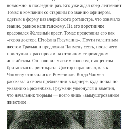
возможно, в последний раз. Его уже ждал обер-лейтенант
Томас в компании со старшим по званию офицером,
одетым в форму кавалерийского ротмистра, что означало
звание, равное капитанскому. На его воротничке
красовался Железный крест. Томас представил его как
«герра доктора Штефана Грауманна». Почти галантным
жестом Грауманн предложил Чапмену сесть, после чего
приступил к расспросам на отличном старомодном
английском. Он говорил мягким голосом, с акцентом
британского аристократа. Доктор спрашивал, как к
Чапмену относились в Роменвиле. Когда Чапмен
рассказал о своем пребывании в карцере, куда попал по
указанию Брюхенбаха, Грауманн улыбнулся и заметил,
что начальник тюрьмы — всего лишь «вымуштрованное
животное».