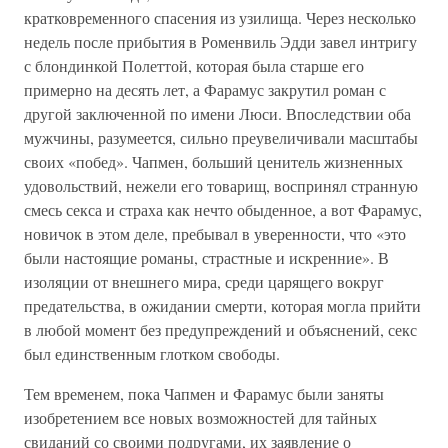
кратковременного спасения из узилища. Через несколько
недель после прибытия в Роменвиль Эдди завел интригу
с блондинкой Полеттой, которая была старше его
примерно на десять лет, а Фарамус закрутил роман с
другой заключенной по имени Люси. Впоследствии оба
мужчины, разумеется, сильно преувеличивали масштабы
своих «побед». Чапмен, больший ценитель жизненных
удовольствий, нежели его товарищ, воспринял странную
смесь секса и страха как нечто обыденное, а вот Фарамус,
новичок в этом деле, пребывал в уверенности, что «это
были настоящие романы, страстные и искренние». В
изоляции от внешнего мира, среди царящего вокруг
предательства, в ожидании смерти, которая могла прийти
в любой момент без предупреждений и объяснений, секс
был единственным глотком свободы.
Тем временем, пока Чапмен и Фарамус были заняты
изобретением все новых возможностей для тайных
свиданий со своими подругами, их заявление о