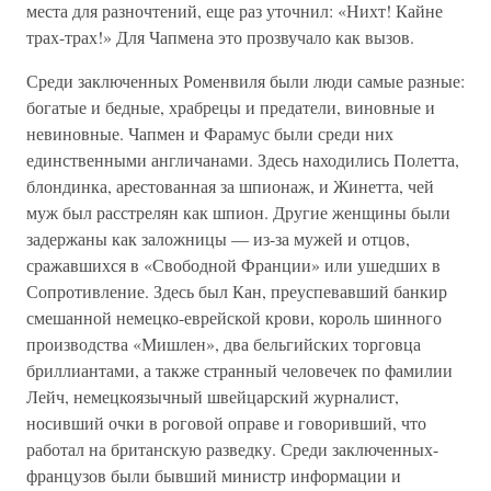
места для разночтений, еще раз уточнил: «Нихт! Кайне
трах-трах!» Для Чапмена это прозвучало как вызов.
Среди заключенных Роменвиля были люди самые разные:
богатые и бедные, храбрецы и предатели, виновные и
невиновные. Чапмен и Фарамус были среди них
единственными англичанами. Здесь находились Полетта,
блондинка, арестованная за шпионаж, и Жинетта, чей
муж был расстрелян как шпион. Другие женщины были
задержаны как заложницы — из-за мужей и отцов,
сражавшихся в «Свободной Франции» или ушедших в
Сопротивление. Здесь был Кан, преуспевавший банкир
смешанной немецко-еврейской крови, король шинного
производства «Мишлен», два бельгийских торговца
бриллиантами, а также странный человечек по фамилии
Лейч, немецкоязычный швейцарский журналист,
носивший очки в роговой оправе и говоривший, что
работал на британскую разведку. Среди заключенных-
французов были бывший министр информации и