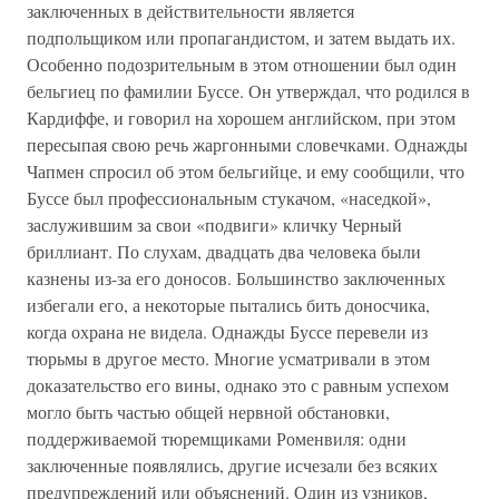
заключенных в действительности является
подпольщиком или пропагандистом, и затем выдать их.
Особенно подозрительным в этом отношении был один
бельгиец по фамилии Буссе. Он утверждал, что родился в
Кардиффе, и говорил на хорошем английском, при этом
пересыпая свою речь жаргонными словечками. Однажды
Чапмен спросил об этом бельгийце, и ему сообщили, что
Буссе был профессиональным стукачом, «наседкой»,
заслужившим за свои «подвиги» кличку Черный
бриллиант. По слухам, двадцать два человека были
казнены из-за его доносов. Большинство заключенных
избегали его, а некоторые пытались бить доносчика,
когда охрана не видела. Однажды Буссе перевели из
тюрьмы в другое место. Многие усматривали в этом
доказательство его вины, однако это с равным успехом
могло быть частью общей нервной обстановки,
поддерживаемой тюремщиками Роменвиля: одни
заключенные появлялись, другие исчезали без всяких
предупреждений или объяснений. Один из узников,