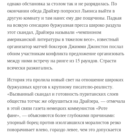
однако обстановка за столом так и не разрядилась. По
окончании обеда Драйзер попросил Льюиса выйти в
другую комнату и там нанес ему две пощечины. Падкая
на всякую сенсацию буржуазная пресса широко раздула
этот скандал, Драйзера называли «чемпионом
американской литературы в тяжелом весе», известный
организатор матчей боксеров Джимми Джонстон послал
обоим участникам конфликта предложение организовать
между ними встречу на ринге из 15 раундов. Страсти
всячески разжигались.
История эта пролила новый свет на отношение широких
буржуазных кругов к крупному писателю-реалисту.
«Вызванный скандал и готовность пуританских слоев
общества тотчас же обрушиться на Драйзера, — отмечала
в этой связи газета немецких коммунистов «Роте
фане», — объясняются более глубокими причинами:
упорный борец против изолгавшихся моралистов резко
поворачивает влево, гораздо левее, чем это допускается