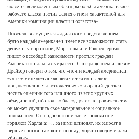
является великолепным образцом борьбы американского
рабочего класса против давнего гнета характерной для
Америки комбинации власти и богатства».
Писатель возмущается «идиотским представлением,
будто каждый американец имеет все возможности стать
денежным воротилой, Морганом или Рокфеллером»,
пишет о всеобщей зависимости простых граждан
Америки от сильных мира сего. С отвращением и гневом
Драйзер говорит о том, что «почти каждый американец,
если он не является высшим чином или главой
могущественных и всевластных корпораций, должен
носить ошейник того или иного из этих крупных
объединений, ибо только благодаря их покровительству
он может улучшить свое материальное и социальное
положение». Он подробно описывает положение
горняков Харлана: «…за ними шпионят, их заносят в
черные списки, сажают в тюрьму, морят голодом и даже
убивают».