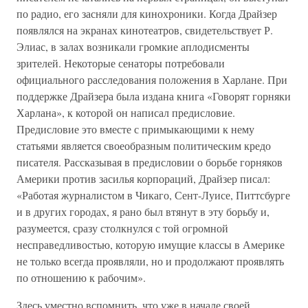
по радио, его засняли для кинохроники. Когда Драйзер
появлялся на экранах кинотеатров, свидетельствует Р.
Элиас, в залах возникали громкие аплодисменты
зрителей. Некоторые сенаторы потребовали
официального расследования положения в Харлане. При
поддержке Драйзера была издана книга «Говорят горняки
Харлана», к которой он написал предисловие.
Предисловие это вместе с примыкающими к нему
статьями является своеобразным политическим кредо
писателя. Рассказывая в предисловии о борьбе горняков
Америки против засилья корпораций, Драйзер писал:
«Работая журналистом в Чикаго, Сент-Луисе, Питтсбурге
и в других городах, я рано был втянут в эту борьбу и,
разумеется, сразу столкнулся с той огромной
несправедливостью, которую имущие классы в Америке
не только всегда проявляли, но и продолжают проявлять
по отношению к рабочим».
Здесь уместно вспомнить, что уже в начале своей