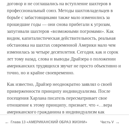
договор и не соглашались на вступление шахтеров в
профессиональный союз. Методы шахтовладельцев в
борьбе с забастовщиками также мало изменились за
прошедшие годы — они снова прибегали к угрозам,
запугивали шахтеров «возможными погромами». Как
видим, капиталистическая действительность, реальная
обстановка на шахтах современной Америки мало чем
изменилась за четыре десятилетия. Сегодня, как и сорок
лет тому назад, слова и выводы Драйзера о положении
американских трудящихся звучат не просто объективно и
точно, но и крайне своевременно.
Как известно, Драйзер неоднократно заявлял о своей
приверженности принципу индивидуализма. После
посещения Харлана писатель пересматривает свое
отношение к этому принципу, признает, что «…вера
американского гражданина в индивидуализм как
лекарство от всех зол действовала на него усыпляюще» и
←
→
Глава 13 «АМЕРИКАНСКИЙ ОБРАЗ ЖИЗНИ»
Часть V
позволила алчным корпорациям захватить по праву