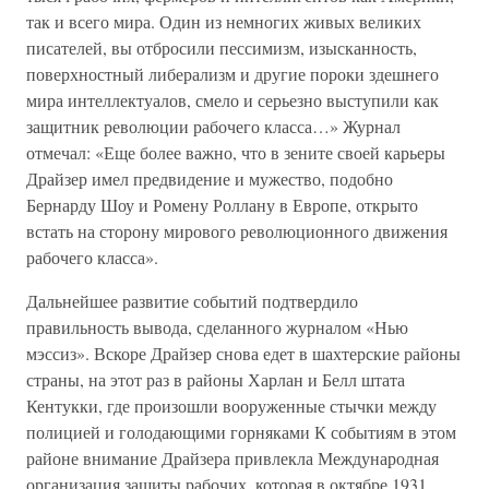
так и всего мира. Один из немногих живых великих
писателей, вы отбросили пессимизм, изысканность,
поверхностный либерализм и другие пороки здешнего
мира интеллектуалов, смело и серьезно выступили как
защитник революции рабочего класса…» Журнал
отмечал: «Еще более важно, что в зените своей карьеры
Драйзер имел предвидение и мужество, подобно
Бернарду Шоу и Ромену Роллану в Европе, открыто
встать на сторону мирового революционного движения
рабочего класса».
Дальнейшее развитие событий подтвердило
правильность вывода, сделанного журналом «Нью
мэссиз». Вскоре Драйзер снова едет в шахтерские районы
страны, на этот раз в районы Харлан и Белл штата
Кентукки, где произошли вооруженные стычки между
полицией и голодающими горняками К событиям в этом
районе внимание Драйзера привлекла Международная
организация защиты рабочих, которая в октябре 1931