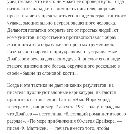
убедительна, что никто не может ее опровергнуть. Тогда
начинаются нападки на личность писателя, широкая
пресса пытается представить его в виде экстравагантного
чудака, эмоционально неуравновешенного человека.
Делаются попытки оторвать его от простых людей, от
коммунистов, искусственно противопоставляя образ
жизни писателя образу жизни простых тружеников.
Газеты явно нарочито приукрашивают устраиваемые
Драйзером вечера для своих друзей, рисуют его в виде
этакого изнеженного богача, окруженного роскошью в
своей «башне из слоновой кости».
Когда и эта тактика не дает никаких результатов, на
писателя публикуют злобные карикатуры, пытаются
принизить его значение. Газета «Нью-Йорк уорлд
телеграмм», например, 7 августа 1931 года утверждала,
что Драйзер — всего лишь «блестящий романист второго
разряда». «По мере приближения 60-летия Драйзера, —
писал Ф. Маттисен, — печать вместо того, чтобы