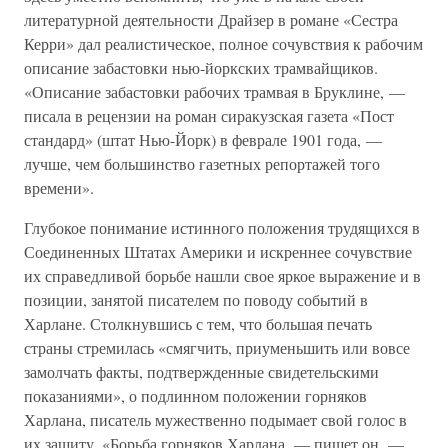
литературной деятельности Драйзер в романе «Сестра
Керри» дал реалистическое, полное сочувствия к рабочим
описание забастовки нью-йоркских трамвайщиков.
«Описание забастовки рабочих трамвая в Бруклине, —
писала в рецензии на роман сиракузская газета «Пост
стандард» (штат Нью-Йорк) в феврале 1901 года, —
лучше, чем большинство газетных репортажей того
времени».
Глубокое понимание истинного положения трудящихся в
Соединенных Штатах Америки и искреннее сочувствие
их справедливой борьбе нашли свое яркое выражение и в
позиции, занятой писателем по поводу событий в
Харлане. Столкнувшись с тем, что большая печать
страны стремилась «смягчить, приуменьшить или вовсе
замолчать факты, подтвержденные свидетельскими
показаниями», о подлинном положении горняков
Харлана, писатель мужественно подымает свой голос в
их защиту. «Борьба горняков Харлана, — пишет он, —