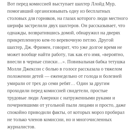
Вот перед комиссией выступает шахтер Ллойд Мур,
помогавший организовывать одну из бесплатных
столовых для горняков, на глазах которого люди местного
шерифа застрелили двух шахтеров. Он рассказывает, что
однажды, возвратившись домой, обнаружил на дверях
прикрепленную кем-то веревочную петлю. Другой
шахтер, Дж. Фримен, говорит, что уже долгое время не
может вообще найти работу, так как его имя, «вероятно,
внесли в черные списки…». Повивальная бабка тетушка
Молли Джексон с болью в голосе рассказала о тяжелом
положении детей — еженедельно от голода и болезней
умирали от трех до семи ребят… Один за другим
проходили перед комиссией свидетели, простые
трудовые люди Америки с натруженными руками и
почерневшими от угольной пыли лицами и просто, даже
спокойно приводили факты, от которых мороз пробирал
не только членов комиссии, но и многочисленных
журналистов.