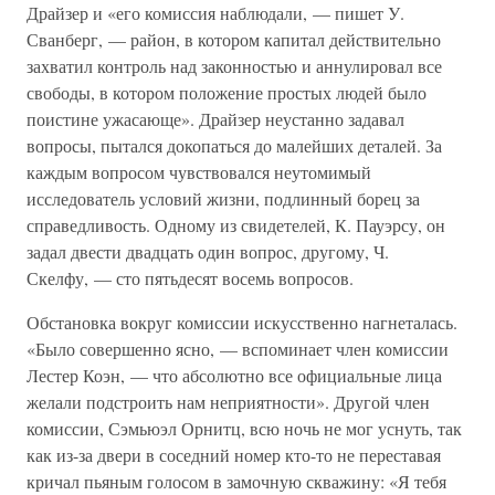
Драйзер и «его комиссия наблюдали, — пишет У.
Сванберг, — район, в котором капитал действительно
захватил контроль над законностью и аннулировал все
свободы, в котором положение простых людей было
поистине ужасающе». Драйзер неустанно задавал
вопросы, пытался докопаться до малейших деталей. За
каждым вопросом чувствовался неутомимый
исследователь условий жизни, подлинный борец за
справедливость. Одному из свидетелей, К. Пауэрсу, он
задал двести двадцать один вопрос, другому, Ч.
Скелфу, — сто пятьдесят восемь вопросов.
Обстановка вокруг комиссии искусственно нагнеталась.
«Было совершенно ясно, — вспоминает член комиссии
Лестер Коэн, — что абсолютно все официальные лица
желали подстроить нам неприятности». Другой член
комиссии, Сэмьюэл Орнитц, всю ночь не мог уснуть, так
как из-за двери в соседний номер кто-то не переставая
кричал пьяным голосом в замочную скважину: «Я тебя