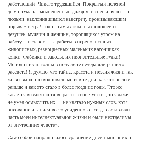
работающий! Чикаго трудящийся! Покрытый пеленой
дыма, тумана, занавешенный дождем, в снег и бурю — с
людьми, наклонившимися навстречу пронизывающим
порывам ветра! Толпы самых обычных юношей и
девушек, мужчин и женщин, торопящихся утром на
работу, а вечером — с работы в переполненных
живописных, разноцветных маленьких вагончиках
конки. Фабрики и заводы, их пронзительные гудки!
Монолитность толпы в полусвете вечера или раннего
рассвета! Я думаю, что тайна, красота и поэзия жизни так
же возвышенно волновали меня в те дни, как это было и
раньше и как это стало в более поздние годы. Что же
касается возможности выразить свои чувства, то я даже
не умел осмыслить их — не хватало нужных слов, хотя
рисование и записи всего увиденного всегда составляли
часть моей интеллектуальной жизни и были неотделимы
от внутренних чувств».
Само собой напрашивалось сравнение дней нынешних и