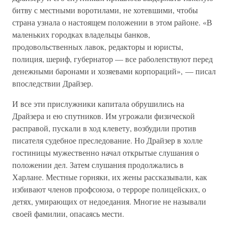
битву с местными воротилами, не хотевшими, чтобы
страна узнала о настоящем положении в этом районе. «В
маленьких городках владельцы банков,
продовольственных лавок, редакторы и юристы,
полиция, шериф, губернатор — все раболепствуют перед
денежными баронами и хозяевами корпораций», — писал
впоследствии Драйзер.
И все эти прислужники капитала обрушились на
Драйзера и ею спутников. Им угрожали физической
расправой, пускали в ход клевету, возбудили против
писателя судебное преследование. Но Драйзер в холле
гостиницы мужественно начал открытые слушания о
положении дел. Затем слушания продолжались в
Харлане. Местные горняки, их жены рассказывали, как
избивают членов профсоюза, о терроре полицейских, о
детях, умирающих от недоедания. Многие не называли
своей фамилии, опасаясь мести.