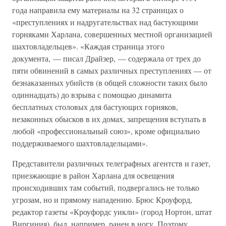
года направила ему материалы на 32 страницах о
«преступлениях и надругательствах над бастующими
горняками Харлана, совершенных местной организацией
шахтовладельцев». «Каждая страница этого
документа, — писал Драйзер, — содержала от трех до
пяти обвинений в самых различных преступлениях — от
безнаказанных убийств (в общей сложности таких было
одиннадцать) до взрыва с помощью динамита
бесплатных столовых для бастующих горняков,
незаконных обысков в их домах, запрещения вступать в
любой «профессиональный союз», кроме официально
поддерживаемого шахтовладельцами».
Представители различных телеграфных агентств и газет,
приезжающие в район Харлана для освещения
происходивших там событий, подвергались не только
угрозам, но и прямому нападению. Брюс Кроуфорд,
редактор газеты «Кроуфордс уикли» (город Нортон, штат
Виргиния), был, например, ранен в ногу. Поэтому