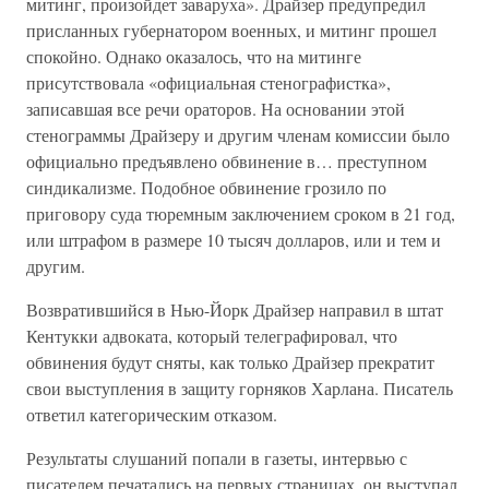
митинг, произойдет заваруха». Драйзер предупредил
присланных губернатором военных, и митинг прошел
спокойно. Однако оказалось, что на митинге
присутствовала «официальная стенографистка»,
записавшая все речи ораторов. На основании этой
стенограммы Драйзеру и другим членам комиссии было
официально предъявлено обвинение в… преступном
синдикализме. Подобное обвинение грозило по
приговору суда тюремным заключением сроком в 21 год,
или штрафом в размере 10 тысяч долларов, или и тем и
другим.
Возвратившийся в Нью-Йорк Драйзер направил в штат
Кентукки адвоката, который телеграфировал, что
обвинения будут сняты, как только Драйзер прекратит
свои выступления в защиту горняков Харлана. Писатель
ответил категорическим отказом.
Результаты слушаний попали в газеты, интервью с
писателем печатались на первых страницах, он выступал