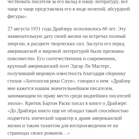
чествовать писателя за его вклад в нашу литературу, все
чаще и чаще представляла его в виде нелепой, абсурдной
фигуры».
27 августа 1931 года Драйзеру исполнилось 60 лет. Эту
знаменательную дату своей жизни он встречал полный
энергии, в расцвете творческих сил. Заслуги его перед
американской и мировой литературой были признаны
повсеместно. Его соотечественник и современник,
крупный американский поэт Эдгар Ли Мастерс,
получивший мировую известность благодаря сборнику
стихов «Антология реки Спун», говорил о нем: «Драйзер
мне кажется нашим значительнейшим писателем,
занимающим по праву место среди виднейших писателей
эпохи». Критик Бартон Раско писал в книге о Драйзере:
«До Драйзера никто еще не обладал такой способностью
подметить эпический характер в драме американской
жизни и таким талантом для воспроизведения ее на
страницах своих романов…»