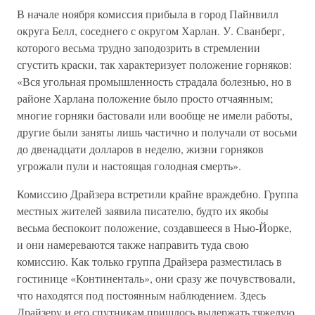
В начале ноября комиссия прибыла в город Пайнвилл
округа Белл, соседнего с округом Харлан. У. Сванберг,
которого весьма трудно заподозрить в стремлении
сгустить краски, так характеризует положение горняков:
«Вся угольная промышленность страдала болезнью, но в
районе Харлана положение было просто отчаянным;
многие горняки бастовали или вообще не имели работы,
другие были заняты лишь частично и получали от восьми
до двенадцати долларов в неделю, жизни горняков
угрожали пули и настоящая голодная смерть».
Комиссию Драйзера встретили крайне враждебно. Группа
местных жителей заявила писателю, будто их якобы
весьма беспокоит положение, создавшееся в Нью-Йорке,
и они намереваются также направить туда свою
комиссию. Как только группа Драйзера разместилась в
гостинице «Континенталь», они сразу же почувствовали,
что находятся под постоянным наблюдением. Здесь
Драйзеру и его спутникам пришлось выдержать тяжелую