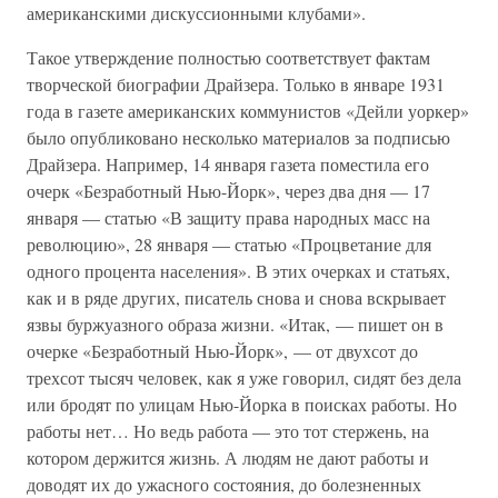
американскими дискуссионными клубами».
Такое утверждение полностью соответствует фактам
творческой биографии Драйзера. Только в январе 1931
года в газете американских коммунистов «Дейли уоркер»
было опубликовано несколько материалов за подписью
Драйзера. Например, 14 января газета поместила его
очерк «Безработный Нью-Йорк», через два дня — 17
января — статью «В защиту права народных масс на
революцию», 28 января — статью «Процветание для
одного процента населения». В этих очерках и статьях,
как и в ряде других, писатель снова и снова вскрывает
язвы буржуазного образа жизни. «Итак, — пишет он в
очерке «Безработный Нью-Йорк», — от двухсот до
трехсот тысяч человек, как я уже говорил, сидят без дела
или бродят по улицам Нью-Йорка в поисках работы. Но
работы нет… Но ведь работа — это тот стержень, на
котором держится жизнь. А людям не дают работы и
доводят их до ужасного состояния, до болезненных