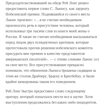
Председательствовавший на обеде Рей Лонг решил
предоставить первое слово С. Льюису, как лауреату
Нобелевской премии. Поднявшийся со своего места
Льюис произнес: «…я не считаю необходимым
произносить речь в присутствии человека, который
использовал три тысячи слов из книги моей жены о
России. Я также не считаю необходимым высказываться
перед лицом двух псевдоученых критиков, которые
протестовали против решения нобелевского комитета
присудить мне премию в качестве представителя
американских писателей», — с этими словами Льюис сел
на свое место. Все присутствовавшие прекрасно
понимали, что обвинения Льюиса брошены сидящим за
этим же столом Драйзеру, Брауну и Брисбейну, и были
крайне шокированы таким его поведением.
Рей Лонг быстро предоставил слово следующему
оратору, который попытался свести все к шутке. Хотя
выступления продолжались без каких-либо инцидентов,