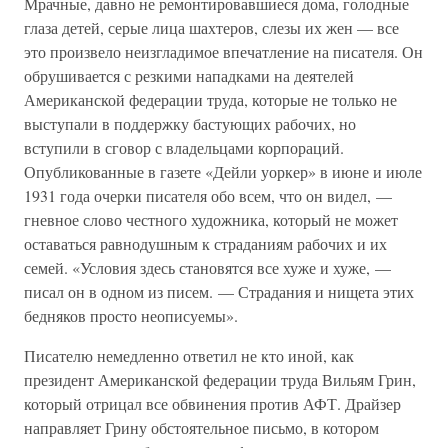
Мрачные, давно не ремонтировавшиеся дома, голодные
глаза детей, серые лица шахтеров, слезы их жен — все
это произвело неизгладимое впечатление на писателя. Он
обрушивается с резкими нападками на деятелей
Американской федерации труда, которые не только не
выступали в поддержку бастующих рабочих, но
вступили в сговор с владельцами корпораций.
Опубликованные в газете «Дейли уоркер» в июне и июле
1931 года очерки писателя обо всем, что он видел, —
гневное слово честного художника, который не может
оставаться равнодушным к страданиям рабочих и их
семей. «Условия здесь становятся все хуже и хуже, —
писал он в одном из писем. — Страдания и нищета этих
бедняков просто неописуемы».
Писателю немедленно ответил не кто иной, как
президент Американской федерации труда Вильям Грин,
который отрицал все обвинения против АФТ. Драйзер
направляет Грину обстоятельное письмо, в котором