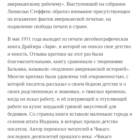
американскому рабочему». Выступивший на собрании
Линкольн Стеффенс обратил внимание присутствующих
на искажение фактов американской печатью, на
подавление свободы печати в стране.
В мае 1931 года выходит из печати автобиографическая
книга Драйзера «Заря», в которой он описал свое детство
и юность. Отзывы критики на этот раз были
благожелательными, книгу сравнивали с творениями
Бальзака, называли «подлинно американской историей».
Многие критики были удивлены той откровенностью, с
которой писатель рассказал о своем бедном детстве и о
своих родственниках и знакомых, о тяжелых временах,
когда он искал работу, и об изнуряющей и отупляющей
работе на кухне захудалой грязной закусочной для
бедняков. Со страниц книги вставали маленькие города и
селения штата Индиана, в которых прошло детство
писателя. Автор переносил читателей в Чикаго
последних десятилетий прошлого века: «Чикаго