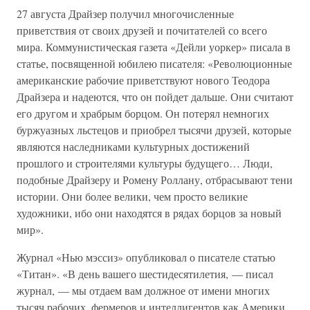
27 августа Драйзер получил многочисленные
приветствия от своих друзей и почитателей со всего
мира. Коммунистическая газета «Дейли уоркер» писала в
статье, посвященной юбилею писателя: «Революционные
американские рабочие приветствуют нового Теодора
Драйзера и надеются, что он пойдет дальше. Они считают
его другом и храбрым борцом. Он потерял немногих
буржуазных льстецов и приобрел тысячи друзей, которые
являются наследниками культурных достижений
прошлого и строителями культуры будущего… Люди,
подобные Драйзеру и Ромену Роллану, отбрасывают тени
истории. Они более велики, чем просто великие
художники, ибо они находятся в рядах борцов за новый
мир».
Журнал «Нью мэссиз» опубликовал о писателе статью
«Титан». «В день вашего шестидесятилетия, — писал
журнал, — мы отдаем вам должное от имени многих
тысяч рабочих, фермеров и интеллигентов как Америки,