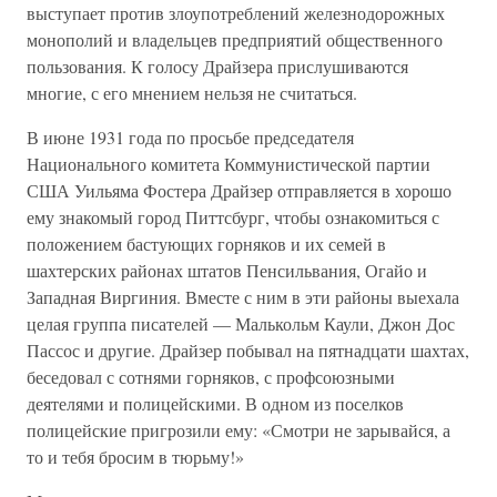
выступает против злоупотреблений железнодорожных
монополий и владельцев предприятий общественного
пользования. К голосу Драйзера прислушиваются
многие, с его мнением нельзя не считаться.
В июне 1931 года по просьбе председателя
Национального комитета Коммунистической партии
США Уильяма Фостера Драйзер отправляется в хорошо
ему знакомый город Питтсбург, чтобы ознакомиться с
положением бастующих горняков и их семей в
шахтерских районах штатов Пенсильвания, Огайо и
Западная Виргиния. Вместе с ним в эти районы выехала
целая группа писателей — Малькольм Каули, Джон Дос
Пассос и другие. Драйзер побывал на пятнадцати шахтах,
беседовал с сотнями горняков, с профсоюзными
деятелями и полицейскими. В одном из поселков
полицейские пригрозили ему: «Смотри не зарывайся, а
то и тебя бросим в тюрьму!»