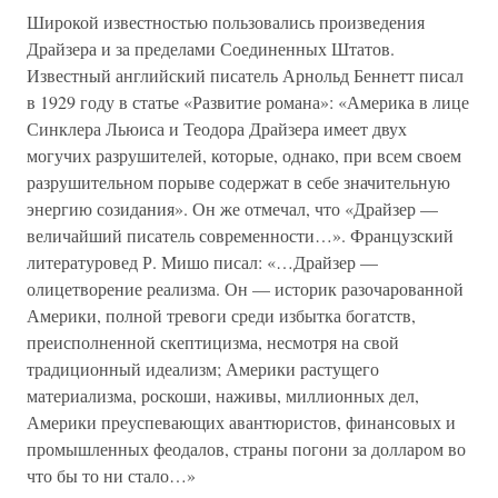
Широкой известностью пользовались произведения
Драйзера и за пределами Соединенных Штатов.
Известный английский писатель Арнольд Беннетт писал
в 1929 году в статье «Развитие романа»: «Америка в лице
Синклера Льюиса и Теодора Драйзера имеет двух
могучих разрушителей, которые, однако, при всем своем
разрушительном порыве содержат в себе значительную
энергию созидания». Он же отмечал, что «Драйзер —
величайший писатель современности…». Французский
литературовед Р. Мишо писал: «…Драйзер —
олицетворение реализма. Он — историк разочарованной
Америки, полной тревоги среди избытка богатств,
преисполненной скептицизма, несмотря на свой
традиционный идеализм; Америки растущего
материализма, роскоши, наживы, миллионных дел,
Америки преуспевающих авантюристов, финансовых и
промышленных феодалов, страны погони за долларом во
что бы то ни стало…»