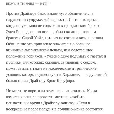
вижу, а ты меня — нет!»
Против Драйзера было выдвинуто обвинение… в
нарушении супружеской верности. И это в то время,
когда он уже многие годы жил в гражданском браке с
Элен Ричардсон, но все еще был связан церковным
браком с Сарой Уайт, которая не соглашалась на развод.
Обвинение это привлекло значительно большее
внимание американской печати, чем бедственное
положение горняков. «Ужасно даже подумать о газетах и
публике, для которых скандал, связанный с сексом,
может затмить такие нечеловеческие и трагические
условия, которые существуют в Харлане», — с душевной
болью писал Драйзеру Брюс Кроуфорд.
Но местные воротилы этим не ограничились. Когда
комиссия решила провести митинг, какой-то
неизвестный вручил Драйзеру записку: «Если в
воскресенье после полудня в Уоллинс-Крике состоится