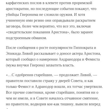
карфагенских послов в клевете против проримской
аристократии, но последующие события покажут, что
убийцы Гиеронима не сложили оружия. И хотя
учиненную ими резню они оправдывали раскрытием
заговора, более чем вероятно, что все это, включая
«свидетельские показания Аристона», было заранее
подстроенным обманом.
После сообщения о росте популярности Гиппократа и
Эпикида Ливий рассказывает о доносе актера Аристона,
который сообщил о намерении Андранодора и Фемиста
(мужа внучки Гиерона) захватить власть.
«…С одобрения старейшин, — продолжает Ливий, —
правители поставили стражу у дверей Совета, и как
только Фемист и Адранодор вошли, их тотчас умертвили.
Все прочие советники, кроме старейшин, понятия ни о
чем не имели, и в Совете началось отчаянное смятение,
но правители, водворив кое-как тишину, вывели вперед