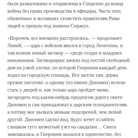
были разжалованы и отправлены в Сицилию до конца
войны без права производства в офицеры. Часть этих
обиженных и желавших отомстить правителям Рима
людей и пришла под знамена Сиракуз.
«Впрочем, все внезапно расстроились, — продолжает
Ливий, — царь с войском явился в город Леонтины, и
там возник новый заговор — среди солдат и младших
начальников. Заговорщики заняли под постой свободный
дом на узкой улочке, по которой Гиероним каждый день
ходил на городскую площадь. Все засели там, держа
оружие наготове, а одному (по имени Диномен) велели
стать у дверей и, как только царь пройдет мимо,
загородить под каким-нибудь предлогом дорогу свите:
Диномен и сам принадлежал к царским телохранителям,
а потому мог вызвать меньше подозрений, чем любой
другой. Диномен сделал вид, будто хочет ослабить
слишком туго затянутый узел на сандалии… Свита
замешкалась, и Гиероним оказался в одиночестве, без