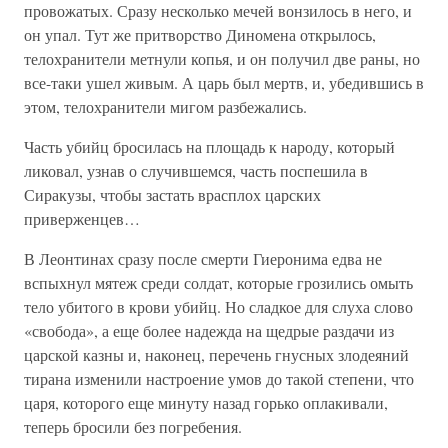
провожатых. Сразу несколько мечей вонзилось в него, и
он упал. Тут же притворство Диномена открылось,
телохранители метнули копья, и он получил две раны, но
все-таки ушел живым. А царь был мертв, и, убедившись в
этом, телохранители мигом разбежались.
Часть убийц бросилась на площадь к народу, который
ликовал, узнав о случившемся, часть поспешила в
Сиракузы, чтобы застать врасплох царских
приверженцев…
В Леонтинах сразу после смерти Гиеронима едва не
вспыхнул мятеж среди солдат, которые грозились омыть
тело убитого в крови убийц. Но сладкое для слуха слово
«свобода», а еще более надежда на щедрые раздачи из
царской казны и, наконец, перечень гнусных злодеяний
тирана изменили настроение умов до такой степени, что
царя, которого еще минуту назад горько оплакивали,
теперь бросили без погребения.