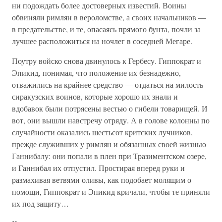
ни подождать более достоверных известий. Воины
обвиняли римлян в вероломстве, а своих начальников —
в предательстве, и те, опасаясь прямого бунта, почли за
лучшее расположиться на ночлег в соседней Мегаре.
Поутру войско снова двинулось к Гербесу. Гиппократ и
Эпикид, понимая, что положение их безнадежно,
отважились на крайнее средство — отдаться на милость
сиракузских воинов, которые хорошо их знали и
вдобавок были потрясены вестью о гибели товарищей. И
вот, они вышли навстречу отряду. А в голове колонны по
случайности оказались шестьсот критских лучников,
прежде служивших у римлян и обязанных своей жизнью
Ганнибалу: они попали в плен при Тразиментском озере,
и Ганнибал их отпустил. Простирая вперед руки и
размахивая ветвями оливы, как подобает молящим о
помощи, Гиппократ и Эпикид кричали, чтобы те приняли
их под защиту…