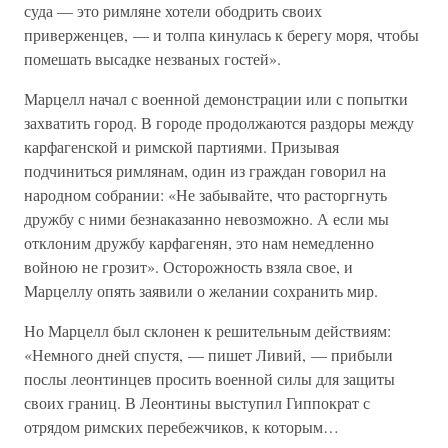
суда — это римляне хотели ободрить своих
приверженцев, — и толпа кинулась к берегу моря, чтобы
помешать высадке незваных гостей».
Марцелл начал с военной демонстрации или с попытки
захватить город. В городе продолжаются раздоры между
карфагенской и римской партиями. Призывая
подчиниться римлянам, один из граждан говорил на
народном собрании: «Не забывайте, что расторгнуть
дружбу с ними безнаказанно невозможно. А если мы
отклоним дружбу карфагенян, это нам немедленно
войною не грозит». Осторожность взяла свое, и
Марцеллу опять заявили о желании сохранить мир.
Но Марцелл был склонен к решительным действиям:
«Немного дней спустя, — пишет Ливий, — прибыли
послы леонтинцев просить военной силы для защиты
своих границ. В Леонтины выступил Гиппократ с
отрядом римских перебежчиков, к которым…