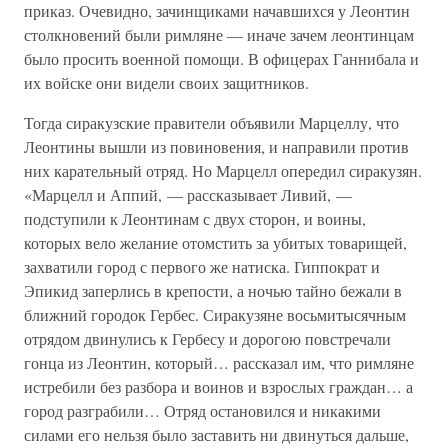
приказ. Очевидно, зачинщиками начавшихся у Леонтин
столкновений были римляне — иначе зачем леонтинцам
было просить военной помощи. В офицерах Ганнибала и
их войске они видели своих защитников.
Тогда сиракузские правители объявили Марцеллу, что
Леонтины вышли из повиновения, и направили против
них карательный отряд. Но Марцелл опередил сиракузян.
«Марцелл и Аппий, — рассказывает Ливий, —
подступили к Леонтинам с двух сторон, и воины,
которых вело желание отомстить за убитых товарищей,
захватили город с первого же натиска. Гиппократ и
Эпикид заперлись в крепости, а ночью тайно бежали в
ближний городок Гербес. Сиракузяне восьмитысячным
отрядом двинулись к Гербесу и дорогою повстречали
гонца из Леонтин, который… рассказал им, что римляне
истребили без разбора и воинов и взрослых граждан… а
город разграбили… Отряд остановился и никакими
силами его нельзя было заставить ни двинуться дальше,