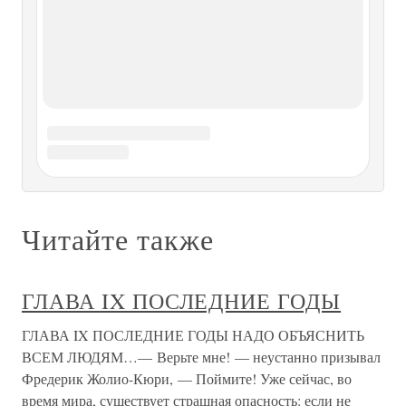
лучшему не сразу. Однако «Джордж Аллен энд Анвин»
быстро увидели, что риск окупился сторицей, и поняли,
что контракт с участием в прибылях был для них не
самым мудрым
Глава IV. Последние годы
Глава IV. Последние годы Мы дошли до важного 1572
года. Дух Иоанна как бы просветлел, впрочем ненадолго.
Царь вдруг уничтожил опричнину. Почему? Мы этого не
знаем. Быть может, опричнина просто надоела ему; быть
может, ожидая смерти, он на самом деле хотел сделать
что-нибудь
Глава VI. Последние годы
Глава VI. Последние годы Могучее влияние
“общественного воспитания”. – Волшебный
калейдоскоп. – Письмо А. Р. Воронцова. – Эпизод с