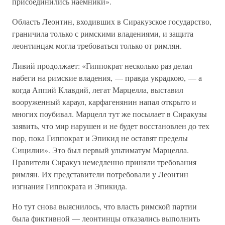
присоединились наемники».
Область Леонтин, входивших в Сиракузское государство,
граничила только с римскими владениями, и защита
леонтинцам могла требоваться только от римлян.
Ливий продолжает: «Гиппократ несколько раз делал
набеги на римские владения, — правда украдкою, — а
когда Аппий Клавдий, легат Марцелла, выставил
вооруженный караул, карфагенянин напал открыто и
многих поубивал. Марцелл тут же посылает в Сиракузы
заявить, что мир нарушен и не будет восстановлен до тех
пор, пока Гиппократ и Эпикид не оставят пределы
Сицилии». Это был первый ультиматум Марцелла.
Правители Сиракуз немедленно приняли требования
римлян. Их представители потребовали у Леонтин
изгнания Гиппократа и Эпикида.
Но тут снова выяснилось, что власть римской партии
была фиктивной — леонтинцы отказались выполнить