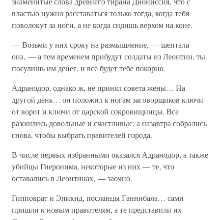
знаменитые слова древнего тирана Диониссия, что с
властью нужно расставаться только тогда, когда тебя
поволокут за ноги, а не когда сидишь верхом на коне.
— Возьми у них сроку на размышление, — шептала
она, — а тем временем прибудут солдаты из Леонтин, ты
посулишь им денег, и все будет тебе покорно.
Адранодор, однако ж, не принял совета жены… На
другой день… он положил к ногам заговорщиков ключи
от ворот и ключи от царской сокровищницы. Все
разошлись довольные и счастливые, а назавтра собрались
снова, чтобы выбрать правителей города.
В числе первых избранными оказался Адранодор, а также
убийцы Гиеронима, некоторые из них — те, что
оставались в Леонтинах, — заочно.
Гиппократ и Эпикид, посланцы Ганнибала… сами
пришли к новым правителям, а те представили их