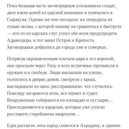
Пока большая часть заговорщиков успокаивала солдат,
двое взяли коней из царской конюшни и помчались в
Сиракузы. Однако же они опоздали: их опередила не
только молва, с которой никому не сравниться в быстроте
— кто-то из царских слуг успел обо всем предупредить
Адранодора, и тот занял Остров и Крепость.
Заговорщики добрались до города уже в сумерках.
Потрясая окровавленным платьем царя и его короной,
они проехали через Тиху и всех встречных призывали к
оружию и к свободе. Люди высыпали на улицы,
толпились в дверях домов, смотрели с крыш,
выглядывали из окон, расспрашивали, что случилось.
Повсюду загораются огни, все шумит и гудит.
Вооруженные собираются на площадях и пустырях…
Присоединяются к караулам, которые уже успели
расставить старейшины кварталов…
Едва рассвело, весь народ сошелся в Ахрадину, к зданию