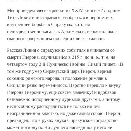
Мы приведем здесь отрывки из XXIV книги «Истории»
Тита Ливия и постараемся разобраться в перипетиях
внутренней борьбы в Сиракузах, которая
непосредственно касалась Архимеда и, вероятно, была
главным содержанием последних лет его жизни.
Рассказ Ливия о сиракузских событиях начинается со
смерти Гиерона, случившейся в 215 г. до н. э., т. е. на
четвертом году 2-й Пунической войны. Ливий пишет: «В
том же году умер Сиракузский царь Гиерон, верный
союзник римского народа, и положение римлян в
Сицилии резко переменилось. Царство перешло к внуку
Гиерона Гиерониму, еще совсем мальчику! и вдобавок
безнадежно испорченному дурными друзьями, а потому
неспособному распорядиться не только ничем
неограниченной властью, но даже самим собою. Гиерон
предвидел, что в руках внука Сиракузское государство
может погибнуть. Но лучшего наследника у него не