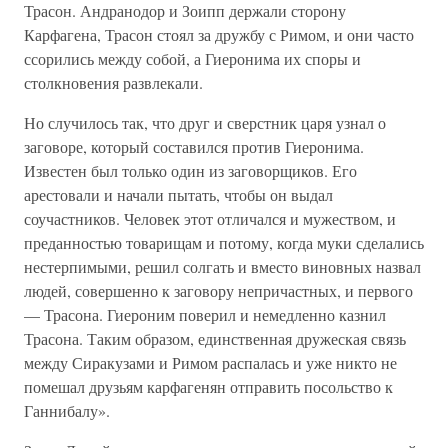
Трасон. Андранодор и Зоипп держали сторону
Карфагена, Трасон стоял за дружбу с Римом, и они часто
ссорились между собой, а Гиеронима их споры и
столкновения развлекали.
Но случилось так, что друг и сверстник царя узнал о
заговоре, который составился против Гиеронима.
Известен был только один из заговорщиков. Его
арестовали и начали пытать, чтобы он выдал
соучастников. Человек этот отличался и мужеством, и
преданностью товарищам и потому, когда муки сделались
нестерпимыми, решил солгать и вместо виновных назвал
людей, совершенно к заговору непричастных, и первого
— Трасона. Гиероним поверил и немедленно казнил
Трасона. Таким образом, единственная дружеская связь
между Сиракузами и Римом распалась и уже никто не
помешал друзьям карфагенян отправить посольство к
Ганнибалу».