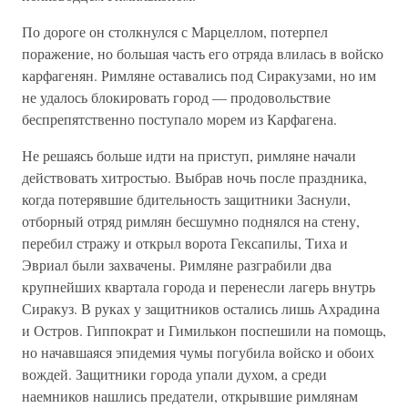
По дороге он столкнулся с Марцеллом, потерпел
поражение, но большая часть его отряда влилась в войско
карфагенян. Римляне оставались под Сиракузами, но им
не удалось блокировать город — продовольствие
беспрепятственно поступало морем из Карфагена.
Не решаясь больше идти на приступ, римляне начали
действовать хитростью. Выбрав ночь после праздника,
когда потерявшие бдительность защитники Заснули,
отборный отряд римлян бесшумно поднялся на стену,
перебил стражу и открыл ворота Гексапилы, Тиха и
Эвриал были захвачены. Римляне разграбили два
крупнейших квартала города и перенесли лагерь внутрь
Сиракуз. В руках у защитников остались лишь Ахрадина
и Остров. Гиппократ и Гимилькон поспешили на помощь,
но начавшаяся эпидемия чумы погубила войско и обоих
вождей. Защитники города упали духом, а среди
наемников нашлись предатели, открывшие римлянам