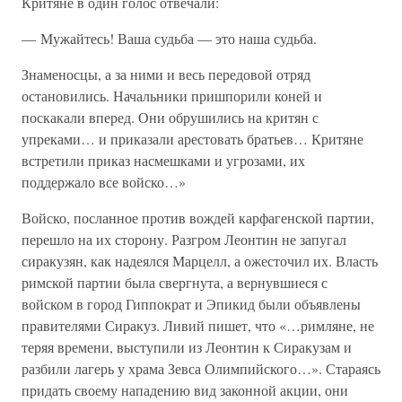
Критяне в один голос отвечали:
— Мужайтесь! Ваша судьба — это наша судьба.
Знаменосцы, а за ними и весь передовой отряд
остановились. Начальники пришпорили коней и
поскакали вперед. Они обрушились на критян с
упреками… и приказали арестовать братьев… Критяне
встретили приказ насмешками и угрозами, их
поддержало все войско…»
Войско, посланное против вождей карфагенской партии,
перешло на их сторону. Разгром Леонтин не запугал
сиракузян, как надеялся Марцелл, а ожесточил их. Власть
римской партии была свергнута, а вернувшиеся с
войском в город Гиппократ и Эпикид были объявлены
правителями Сиракуз. Ливий пишет, что «…римляне, не
теряя времени, выступили из Леонтин к Сиракузам и
разбили лагерь у храма Зевса Олимпийского…». Стараясь
придать своему нападению вид законной акции, они