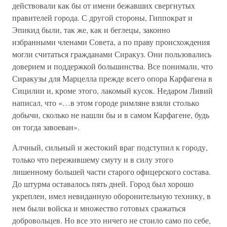
действовали как бы от имени бежавших свергнутых
правителей города. С другой стороны, Гиппократ и
Эпикид были, так же, как и беглецы, законно
избранными членами Совета, а по праву происхождения
могли считаться гражданами Сиракуз. Они пользовались
доверием и поддержкой большинства. Все понимали, что
Сиракузы для Марцелла прежде всего опора Карфагена в
Сицилии и, кроме этого, лакомый кусок. Недаром Ливий
написал, что «…в этом городе римляне взяли столько
добычи, сколько не нашли бы и в самом Карфагене, будь
он тогда завоеван».
Алчный, сильный и жестокий враг подступил к городу,
только что пережившему смуту и в силу этого
лишенному большей части старого офицерского состава.
До штурма оставалось пять дней. Город был хорошо
укреплен, имел невиданную оборонительную технику, в
нем были войска и множество готовых сражаться
добровольцев. Но все это ничего не стоило само по себе,