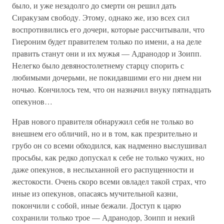
было, и уже незадолго до смерти он решил дать
Сиракузам свободу. Этому, однако же, изо всех сил
воспротивились его дочери, которые рассчитывали, что
Гиероним будет правителем только по имени, а на деле
править станут они и их мужья — Адранодор и Зоипп.
Нелегко было девяностолетнему старцу спорить с
любимыми дочерьми, не покидавшими его ни днем ни
ночью. Кончилось тем, что он назначил внуку пятнадцать
опекунов…
Нрав нового правителя обнаружил себя не только во
внешнем его обличий, но и в том, как презрительно и
грубо он со всеми обходился, как надменно выслушивал
просьбы, как редко допускал к себе не только чужих, но
даже опекунов, в неслыханной его распущенности и
жестокости. Очень скоро всеми овладел такой страх, что
иные из опекунов, опасаясь мучительной казни,
покончили с собой, иные бежали. Доступ к царю
сохранили только трое — Адранодор, Зоипп и некий