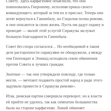
Совету. Здесь карфагеняне объяснили, что они
повиновались Гиерониму, исполняя приказ своего
командующего, который за тем их и прислал. Теперь они
хотят вернуться к Ганнибалу, но Сицилия полна римлян,
и они опасаются за свою жизнь. Пусть им дадут охрану и
проводят — малой этой услугой Сиракузы заслужат
большую благодарность Ганнибала.
Совет без спора согласился… Но необходимой в таком
деле расторопности сиракузяне не обнаружили, а между
тем Гиппократ и Эпикид исподволь сеяли обвинения
против Совета и лучших граждан.
Знатные — так они утверждали повсюду, где только
могли, — мечтают подавить простой народ и ради этого
задумали привести в Сиракузы римлян».
Итак, римская партия совершила переворот, но к власти
ей прийти не удалось, так как симпатии большинства
были на стороне карфагенян. Ливий обвиняет