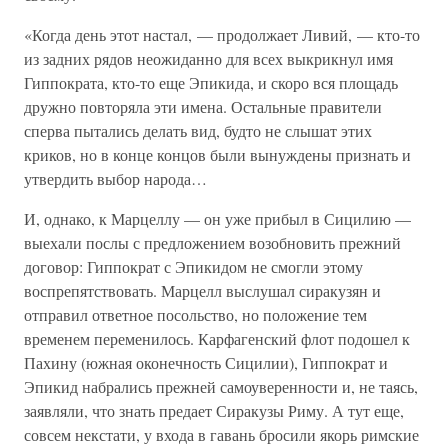
«Когда день этот настал, — продолжает Ливий, — кто-то
из задних рядов неожиданно для всех выкрикнул имя
Гиппократа, кто-то еще Эпикида, и скоро вся площадь
дружно повторяла эти имена. Остальные правители
сперва пытались делать вид, будто не слышат этих
криков, но в конце концов были вынуждены признать и
утвердить выбор народа…
И, однако, к Марцеллу — он уже прибыл в Сицилию —
выехали послы с предложением возобновить прежний
договор: Гиппократ с Эпикидом не смогли этому
воспрепятствовать. Марцелл выслушал сиракузян и
отправил ответное посольство, но положение тем
временем переменилось. Карфагенский флот подошел к
Пахину (южная оконечность Сицилии), Гиппократ и
Эпикид набрались прежней самоуверенности и, не таясь,
заявляли, что знать предает Сиракузы Риму. А тут еще,
совсем некстати, у входа в гавань бросили якорь римские