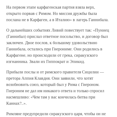
На первом этапе карфагенская партия взяла верх,
открыто порвав с Римом. Но миссия дружбы была
послана не в Карфаген, а в Италию» в лагерь Ганнибала.
О дальнейших событиях Ливий повествует так: «Пуниец
(Ганнибал) прислал ответное посольство, и договор был
заключен. Двое послов, к большому удовольствию
Ганнибала, остались при Гиерониме. Они родились в
Карфагене, но происходили от грека, сиракузского
изгнанника. Звали их Гиппократ и Эпикид.
Прибыли послы и от римского правителя Сицилии —
претора Аппия Клавдия. Они заявили, что хотят
возобновить союз, который был у Рима с Гиероном.
Гиероним не дал им никакого ответа и только спросил
насмешливо: «Чем там у вас кончилась битва при
Каннах?..».
Римляне предупредили сиракузского царя, чтобы он не