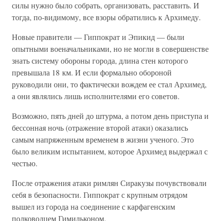
силы нужно было собрать, организовать, расставить. И
тогда, по-видимому, все взоры обратились к Архимеду.
Новые правители — Гиппократ и Эпикид — были
опытными военачальниками, но не могли в совершенстве
знать систему обороны города, длина стен которого
превышала 18 км. И если формально обороной
руководили они, то фактически вождем ее стал Архимед,
а они являлись лишь исполнителями его советов.
Возможно, пять дней до штурма, а потом день приступа и
бессонная ночь (отражение второй атаки) оказались
самым напряженным временем в жизни ученого. Это
было великим испытанием, которое Архимед выдержал с
честью.
После отражения атаки римлян Сиракузы почувствовали
себя в безопасности. Гиппократ с крупным отрядом
вышел из города на соединение с карфагенским
полководцем Гимильконом.