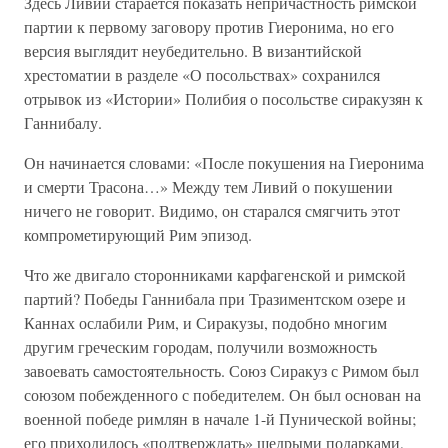
Здесь Ливий старается показать непричастность римской
партии к первому заговору против Гиеронима, но его
версия выглядит неубедительно. В византийской
хрестоматии в разделе «О посольствах» сохранился
отрывок из «Истории» Полибия о посольстве сиракузян к
Ганнибалу.
Он начинается словами: «После покушения на Гиеронима
и смерти Трасона…» Между тем Ливий о покушении
ничего не говорит. Видимо, он старался смягчить этот
компрометирующий Рим эпизод.
Что же двигало сторонниками карфагенской и римской
партий? Победы Ганнибала при Тразиментском озере и
Каннах ослабили Рим, и Сиракузы, подобно многим
другим греческим городам, получили возможность
завоевать самостоятельность. Союз Сиракуз с Римом был
союзом побежденного с победителем. Он был основан на
военной победе римлян в начале 1-й Пунической войны;
его приходилось «подтверждать» щедрыми подарками,