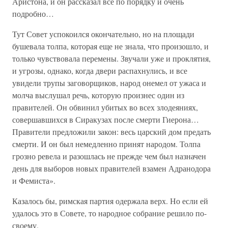
Аристона, и он рассказал все по порядку и очень
подробно…
Тут Совет успокоился окончательно, но на площади
бушевала толпа, которая еще не знала, что произошло, и
только чувствовала перемены. Звучали уже и проклятия,
и угрозы, однако, когда двери распахнулись, и все
увидели трупы заговорщиков, народ онемел от ужаса и
молча выслушал речь, которую произнес один из
правителей. Он обвинил убитых во всех злодеяниях,
совершавшихся в Сиракузах после смерти Гиерона…
Правители предложили закон: весь царский дом предать
смерти. И он был немедленно принят народом. Толпа
грозно ревела и разошлась не прежде чем был назначен
день для выборов новых правителей взамен Адранодора
и Фемиста».
Казалось бы, римская партия одержала верх. Но если ей
удалось это в Совете, то народное собрание решило по-
своему.