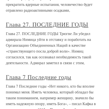
Пугачевым. – Троицкое и Москва. – Картины из жизни
Дашковой в имении. – Москва – сборный пункт вельмож
“не у дел”. – Монументальная
Глава VII. Последние годы
Глава VII. Последние годы Отделение Региуса. –
Принцесса Елизавета. – Переписка по этическим
вопросам. – Королева Христина. – Переселение в
Швецию. – Смерть. – Характеристика Декарта. –
Дальнейшие судьбы картезианской философииВ
последней главе мы забежали
ГЛАВА III ПОСЛЕДНИЕ ГОДЫ
ГЛАВА III ПОСЛЕДНИЕ ГОДЫ Вторичный приезд
Эйлера в Петербург. – Потеря зрения. – Усиленная
деятельность слепого. – Пожар истребляет дом Эйлера. –
Последние годы жизни Эйлера. Его смерть. – Сыновья