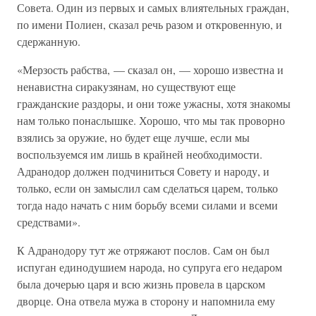
Совета. Один из первых и самых влиятельных граждан,
по имени Полиен, сказал речь разом и откровенную, и
сдержанную.
«Мерзость рабства, — сказал он, — хорошо известна и
ненавистна сиракузянам, но существуют еще
гражданские раздоры, и они тоже ужасны, хотя знакомы
нам только понаслышке. Хорошо, что мы так проворно
взялись за оружие, но будет еще лучше, если мы
воспользуемся им лишь в крайней необходимости.
Адранодор должен подчиниться Совету и народу, и
только, если он замыслил сам сделаться царем, только
тогда надо начать с ним борьбу всеми силами и всеми
средствами».
К Адранодору тут же отряжают послов. Сам он был
испуган единодушием народа, но супруга его недаром
была дочерью царя и всю жизнь провела в царском
дворце. Она отвела мужа в сторону и напомнила ему