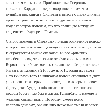
торопился с изменою. Приближенные Гиеронима
выехали в Карфаген, где договорились о том, что
пунийцы высадятся в Сицилии и вместе с сиракузянами
прогонят римлян, а затем новые друзья и союзники
поделят остров пополам, так что границею между их
владениями будет река Гимера».
С этого времени в Сиракузах появляется наемное войско,
которое сыграло в последующих событиях немалую роль.
В сиракузском войске оказалось много «римских
перебежчиков», что вызвало особую ярость римлян.
Вероятно, это были воины, сосланные в Сицилию после
битвы при Каннах в 216 г. до н. э. История их такова.
Остатки разбитого Ганнибалом войска скопились в двух
укрепленных лагерях, и перешедшие в лагерь на левом
берегу реки Ауфиды обвинили воинов, оставшихся на
правом берегу, где был и лагерь Ганнибала, в измене и
желании сдаться врагу. По этому, скорее всего
несправедливому, обвинению несколько тысяч человек