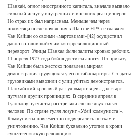
Шанхай, оплот иностранного капитала, вначале вызвало
сильный испуг у внутренних и внешних реакционеров.
Но страх их был напрасным. Меньше чем через
полмесяца после появления в Шанхае НРА ее главком
Чан Кайши со своими «мартовцами»[42] осуществил
давно готовившийся им контрреволюционный
переворот. Улицы Шанхая были залиты кровью рабочих.
11 апреля 1927 года бойня достигла апогея. По приказу
Чан Кайши была жестоко подавлена мирная
демонстрация трудящихся у его штаб-квартиры. Солдаты
грузовиками вывозили с улиц убитых демонстрантов.
Шанхайский кровавый разгул «мартовцев» дал старт
путчам в других провинциях. В середине апреля в
Гуанчжоу путчисты расстреляли свыше двух тысяч
человек. По стране гулял лозунг «Убей коммуниста!».
Коммунисты повсеместно подвергались пыткам и
уничтожению. Чан Кайши буквально утопил в крови
суньятсеновскую революцию.