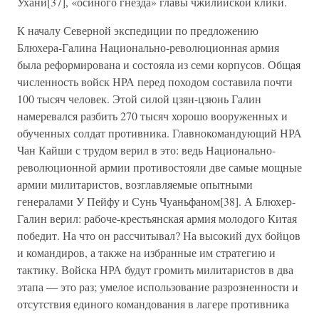
Ухани[37], «осиного гнезда» главы чжилийской клики.
К началу Северной экспедиции по предложению
Блюхера-Галина Национально-революционная армия
была реформирована и состояла из семи корпусов. Общая
численность войск НРА перед походом составила почти
100 тысяч человек. Этой силой цзян-цзюнь Галин
намеревался разбить 270 тысяч хорошо вооруженных и
обученных солдат противника. Главнокомандующий НРА
Чан Кайши с трудом верил в это: ведь Национально-
революционной армии противостояли две самые мощные
армии милитаристов, возглавляемые опытными
генералами У Пейфу и Сунь Чуаньфаном[38]. А Блюхер-
Галин верил: рабоче-крестьянская армия молодого Китая
победит. На что он рассчитывал? На высокий дух бойцов
и командиров, а также на избранные им стратегию и
тактику. Войска НРА будут громить милитаристов в два
этапа — это раз; умелое использование разрозненности и
отсутствия единого командования в лагере противника