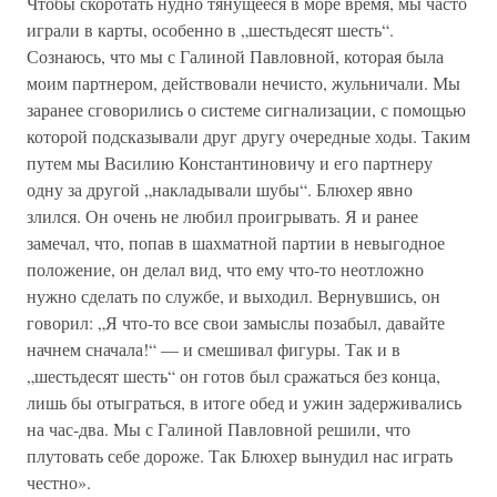
Чтобы скоротать нудно тянущееся в море время, мы часто
играли в карты, особенно в „шестьдесят шесть“.
Сознаюсь, что мы с Галиной Павловной, которая была
моим партнером, действовали нечисто, жульничали. Мы
заранее сговорились о системе сигнализации, с помощью
которой подсказывали друг другу очередные ходы. Таким
путем мы Василию Константиновичу и его партнеру
одну за другой „накладывали шубы“. Блюхер явно
злился. Он очень не любил проигрывать. Я и ранее
замечал, что, попав в шахматной партии в невыгодное
положение, он делал вид, что ему что-то неотложно
нужно сделать по службе, и выходил. Вернувшись, он
говорил: „Я что-то все свои замыслы позабыл, давайте
начнем сначала!“ — и смешивал фигуры. Так и в
„шестьдесят шесть“ он готов был сражаться без конца,
лишь бы отыграться, в итоге обед и ужин задерживались
на час-два. Мы с Галиной Павловной решили, что
плутовать себе дороже. Так Блюхер вынудил нас играть
честно».