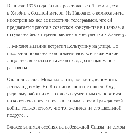
В апреле 1925 года Галина рассталась со Львом и уехала
в Харбин к больной матери. Из Народного комиссариата
иностранных дел ее известили телеграммой, что ей
предлагается работа в советском консульстве в Шанхае, а
оттуда она была перенаправлена в консульство в Ханькоу.
…Михаил Казанин встретил Кольчугину на улице. Со
школьной поры она мало изменилась: все то же живое
лицо, лукавые глаза и та же легкая, дразнящая манера
разговора.
Она пригласила Михаила зайти, посидеть, вспомнить
детскую дружбу. Но Казанин в гости не пошел. Ему,
рядовому работнику, казалось неуместным становиться
на короткую ногу с прославленным героем Гражданской
войны только потому, что тот женился на его школьной
подруге…
Блюхер занимал особняк на набережной Янцзы, на самом