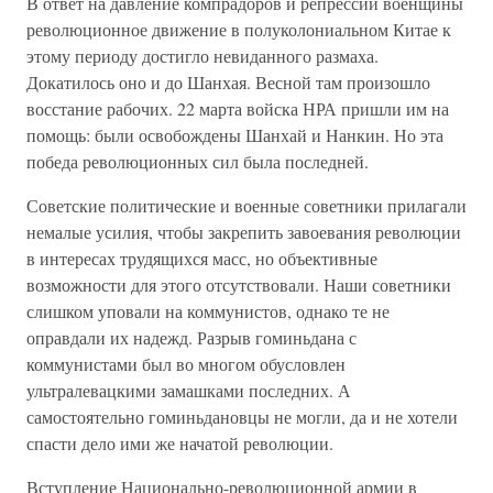
В ответ на давление компрадоров и репрессии военщины
революционное движение в полуколониальном Китае к
этому периоду достигло невиданного размаха.
Докатилось оно и до Шанхая. Весной там произошло
восстание рабочих. 22 марта войска НРА пришли им на
помощь: были освобождены Шанхай и Нанкин. Но эта
победа революционных сил была последней.
Советские политические и военные советники прилагали
немалые усилия, чтобы закрепить завоевания революции
в интересах трудящихся масс, но объективные
возможности для этого отсутствовали. Наши советники
слишком уповали на коммунистов, однако те не
оправдали их надежд. Разрыв гоминьдана с
коммунистами был во многом обусловлен
ультралевацкими замашками последних. А
самостоятельно гоминьдановцы не могли, да и не хотели
спасти дело ими же начатой революции.
Вступление Национально-революционной армии в