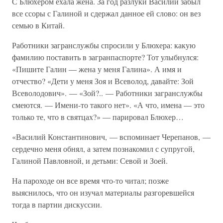
С Блюхером ехала жена. За год разлуки Василий забыл
все ссоры с Галиной и сдержал данное ей слово: он вез
семью в Китай.
Работники загранслужбы спросили у Блюхера: какую
фамилию поставить в загранпаспорте? Тот улыбнулся:
«Пишите Галин — жена у меня Галина». А имя и
отчество? «Дети у меня Зоя и Всеволод, давайте: Зой
Всеволодович». — «Зой?.. — Работники загранслужбы
смеются. — Имени-то такого нет». «А что, имена — это
только те, что в святцах?» — парировал Блюхер…
«Василий Константинович, — вспоминает Черепанов, —
сердечно меня обнял, а затем познакомил с супругой,
Галиной Павловной, и детьми: Севой и Зоей.
На пароходе он все время что-то читал; позже
выяснилось, что он изучал материалы разгоревшейся
тогда в партии дискуссии.