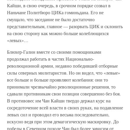
Кайши, в свою очередь, в срочном порядке созвал в
Наньчане Политбюро ЦИКа гоминьдана. Его не
смущало, что заседание не было достаточно
представительным, главное — разорвать ЦИК и склонить
на свою сторону как можно больше колеблющихся
«левых»…
Блюхер-Галин вместе со своими помощниками
продолжал работать в частях Национально-
революционной армии, недавно победившей отборные
силы северных милитаристов. Но он видел, что «левые»
все больше и больше проявляют колебания: они то
принимали чрезвычайно революционные решения, то
сдавали противникам свои позиции совершенно без боя.
В противовес им Чан Кайши твердо держал курс на
сосредоточение всей власти в своих руках, на подавление
левых сил и проводил его весьма последовательно,
искусно ведя при этом демагогическую маскировку. До
победы в Северном походе Чан был более зависим от