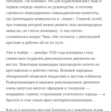
ситуацию. Он понимал, что для подавления масс надо в
первую очередь лишить их руководства, и поэтому
стремился ликвидировать гоминьдановские комитеты,
где преобладали коммунисты и «левые». Главной силой,
при помощи которой можно решить свои антинародные
замыслы, он считал военщину. А она охотно
сплачивалась вокруг Чана, ибо осознала: с революцией
крестьян и рабочих ей не по пути.
Уже в ноябре — декабре 1926 года военщина стала
самовольно подавлять революционное движение на
местах. Некоторые командиры производили налеты на
крестьянские и рабочие союзы. Вожаков народных
объединений объявляли бандитами и жестоко избивали.
Развертывающееся широкое революционное движение
очень напугало многих офицеров и генералов —
вчерашних горячих сторонников угнетенного народа — и
бросило в стан самых ярых контрреволюционеров…
Как-то в военную миссию Блюхера по служебным делам