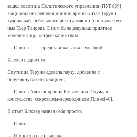
зашел советник Политического управления (ПУР)[39]
Национально-революционной армии Китая Теруни —
худощавый, небольшого роста армянин (настоящее его
имя Тьер Таиров). С ним была девушка: приятное
молодое лицо, острые карие глаза.
— Галина… — представилась она с улыбкой.
Блюхер вздрогнул.
Спутница Теруни сделала паузу, добавила с
подчеркнутой интонацией:
— Галина Александровна Кольчугина. Служу в
консульстве, секретарем-переводчиком Пличе[40].
В ответ Блюхер назвал себя просто:
— Галин.
— Я много о вас слышала…