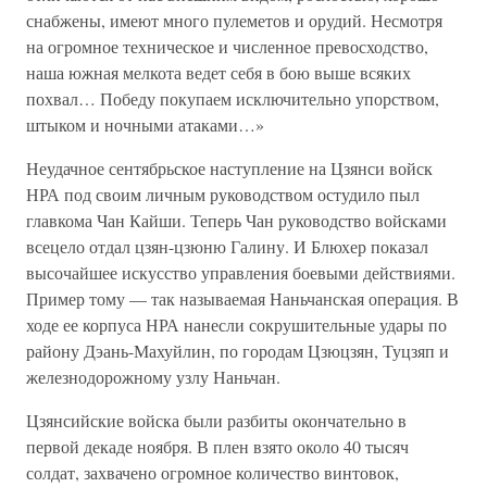
снабжены, имеют много пулеметов и орудий. Несмотря
на огромное техническое и численное превосходство,
наша южная мелкота ведет себя в бою выше всяких
похвал… Победу покупаем исключительно упорством,
штыком и ночными атаками…»
Неудачное сентябрьское наступление на Цзянси войск
НРА под своим личным руководством остудило пыл
главкома Чан Кайши. Теперь Чан руководство войсками
всецело отдал цзян-цзюню Галину. И Блюхер показал
высочайшее искусство управления боевыми действиями.
Пример тому — так называемая Наньчанская операция. В
ходе ее корпуса НРА нанесли сокрушительные удары по
району Дэань-Махуйлин, по городам Цзюцзян, Туцзяп и
железнодорожному узлу Наньчан.
Цзянсийские войска были разбиты окончательно в
первой декаде ноября. В плен взято около 40 тысяч
солдат, захвачено огромное количество винтовок,