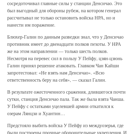
сосредоточивал главные силы у станции Денсичао. Это
был выгодный для обороны рубеж, на котором генерал
рассчитывал не только остановить войска НРА, но и
нанести им поражение.
Блюхер-Галин по данным разведки знал, что у Денсичао
противник имеет до двенадцати полков пехоты. У НРА
же на этом направлении — только шесть полков.
Несмотря на перевес сил в пользу У Пейфу, цзян-цзюнь
Галин принял решение атаковать. Главком Чан Кайши
запротестовал: «Не взять нам Денсичао». «Всю
ответственность беру на себя», — сказал Галин.
В результате ожесточенного сражения, длившегося почти
сутки, станция Денсичао пала. Так же была взята Чанша.
У Пейфу с остатками уцелевшей армии откатился к
озерам Лянцзи и Хуантин…
Предстояло выбить войска У Пейфу из междуозерья, где
были построены прочные оборонительные укрепления. И