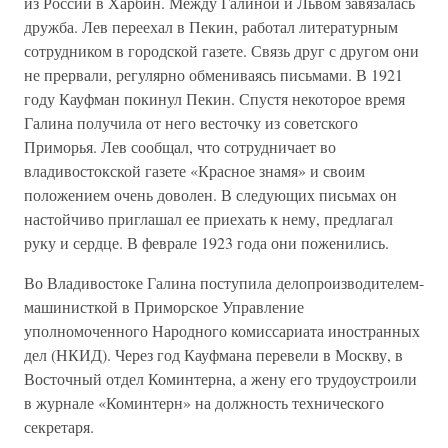
из России в Харбин. Между Галиной и Львом завязалась
дружба. Лев переехал в Пекин, работал литературным
сотрудником в городской газете. Связь друг с другом они
не прервали, регулярно обмениваясь письмами. В 1921
году Кауфман покинул Пекин. Спустя некоторое время
Галина получила от него весточку из советского
Приморья. Лев сообщал, что сотрудничает во
владивостокской газете «Красное знамя» и своим
положением очень доволен. В следующих письмах он
настойчиво приглашал ее приехать к нему, предлагал
руку и сердце. В феврале 1923 года они поженились.
Во Владивостоке Галина поступила делопроизводителем-
машинисткой в Приморское Управление
уполномоченного Народного комиссариата иностранных
дел (НКИД). Через год Кауфмана перевели в Москву, в
Восточный отдел Коминтерна, а жену его трудоустроили
в журнале «Коминтерн» на должность технического
секретаря.