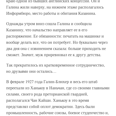
краю одной из бывших английских концессий. Он и
Галина жили наверху, на нижнем этаже располагалось
Информбюро, место работы и обитания Казанина.
Однажды утром вниз сошла Галина и сообщила
Казанину, что начальство направляет ее в его
распоряжение. Ее обязанности: печатать на машинке и
вообще делать все, что он потребует. Но буквально через
два дня она с извинением сказала: больше приходить не
сможет. Значит, муж приревновал ее к другу детства.
Так прекратилось их кратковременное сотрудничество,
но друзьями они остались…
В феврале 1927 года Галин-Блюхер и весь его штаб
переехали из Ханькоу в Наньчан, где со своими главными
силами, своего рода преторианской гвардией,
располагался Чан Кайши. Ханькоу в это время
представлял собой оплот демократии. Здесь были
промышленность, рабочие союзы, боевое студенчество и,