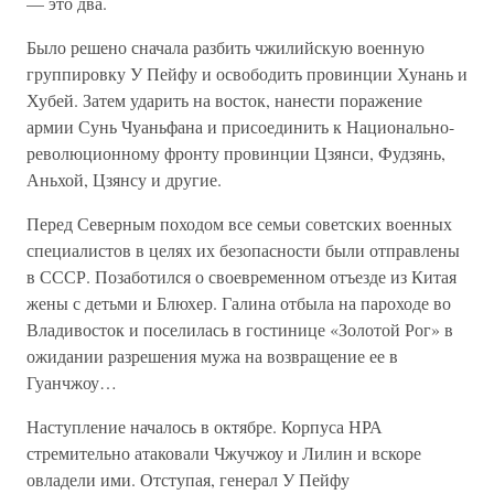
— это два.
Было решено сначала разбить чжилийскую военную
группировку У Пейфу и освободить провинции Хунань и
Хубей. Затем ударить на восток, нанести поражение
армии Сунь Чуаньфана и присоединить к Национально-
революционному фронту провинции Цзянси, Фудзянь,
Аньхой, Цзянсу и другие.
Перед Северным походом все семьи советских военных
специалистов в целях их безопасности были отправлены
в СССР. Позаботился о своевременном отъезде из Китая
жены с детьми и Блюхер. Галина отбыла на пароходе во
Владивосток и поселилась в гостинице «Золотой Рог» в
ожидании разрешения мужа на возвращение ее в
Гуанчжоу…
Наступление началось в октябре. Корпуса НРА
стремительно атаковали Чжучжоу и Лилин и вскоре
овладели ими. Отступая, генерал У Пейфу