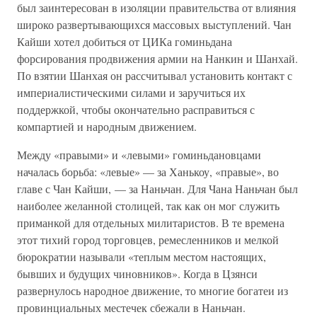
был заинтересован в изоляции правительства от влияния
широко развертывающихся массовых выступлений. Чан
Кайши хотел добиться от ЦИКа гоминьдана
форсирования продвижения армии на Нанкин и Шанхай.
По взятии Шанхая он рассчитывал установить контакт с
империалистическими силами и заручиться их
поддержкой, чтобы окончательно расправиться с
компартией и народным движением.
Между «правыми» и «левыми» гоминьдановцами
началась борьба: «левые» — за Ханькоу, «правые», во
главе с Чан Кайши, — за Наньчан. Для Чана Наньчан был
наиболее желанной столицей, так как он мог служить
приманкой для отдельных милитаристов. В те времена
этот тихий город торговцев, ремесленников и мелкой
бюрократии называли «теплым местом настоящих,
бывших и будущих чиновников». Когда в Цзянси
развернулось народное движение, то многие богатеи из
провинциальных местечек сбежали в Наньчан.