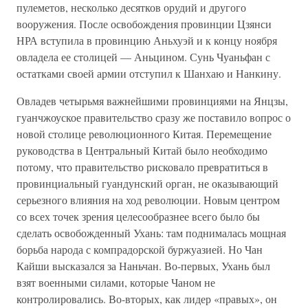
пулеметов, несколько десятков орудий и другого
вооружения. После освобождения провинции Цзянси
НРА вступила в провинцию Аньхуэй и к концу ноября
овладела ее столицей — Аньцином. Сунь Чуаньфан с
остатками своей армии отступил к Шанхаю и Нанкину.
Овладев четырьмя важнейшими провинциями на Янцзы,
гуанчжоуское правительство сразу же поставило вопрос о
новой столице революционного Китая. Перемещение
руководства в Центральный Китай было необходимо
потому, что правительство рисковало превратиться в
провинциальный гуандунский орган, не оказывающий
серьезного влияния на ход революции. Новым центром
со всех точек зрения целесообразнее всего было бы
сделать освобожденный Ухань: там поднималась мощная
борьба народа с компрадорской буржуазией. Но Чан
Кайши высказался за Наньчан. Во-первых, Ухань был
взят военными силами, которые Чаном не
контролировались. Во-вторых, как лидер «правых», он