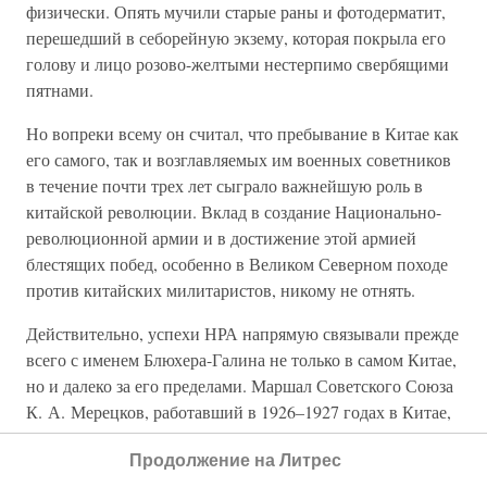
физически. Опять мучили старые раны и фотодерматит,
перешедший в себорейную экзему, которая покрыла его
голову и лицо розово-желтыми нестерпимо свербящими
пятнами.
Но вопреки всему он считал, что пребывание в Китае как
его самого, так и возглавляемых им военных советников
в течение почти трех лет сыграло важнейшую роль в
китайской революции. Вклад в создание Национально-
революционной армии и в достижение этой армией
блестящих побед, особенно в Великом Северном походе
против китайских милитаристов, никому не отнять.
Действительно, успехи НРА напрямую связывали прежде
всего с именем Блюхера-Галина не только в самом Китае,
но и далеко за его пределами. Маршал Советского Союза
К. А. Мерецков, работавший в 1926–1927 годах в Китае,
свидетельствовал: «Помню, как всполошились
Продолжение на Литрес
французские журналисты, обнаружив, что у Сунь Ятсена