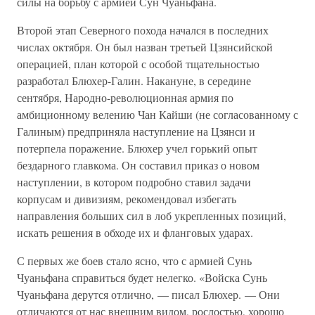
силы на борьбу с армией Сун Чуаньфана.
Второй этап Северного похода начался в последних
числах октября. Он был назван третьей Цзянсийской
операцией, план которой с особой тщательностью
разработал Блюхер-Галин. Накануне, в середине
сентября, Народно-революционная армия по
амбиционному велению Чан Кайши (не согласованному с
Галиным) предприняла наступление на Цзянси и
потерпела поражение. Блюхер учел горький опыт
бездарного главкома. Он составил приказ о новом
наступлении, в котором подробно ставил задачи
корпусам и дивизиям, рекомендовал избегать
направления больших сил в лоб укрепленных позиций,
искать решения в обходе их и фланговых ударах.
С первых же боев стало ясно, что с армией Сунь
Чуаньфана справиться будет нелегко. «Войска Сунь
Чуаньфана дерутся отлично, — писал Блюхер. — Они
отличаются от нас внешним видом, рослостью, хорошо