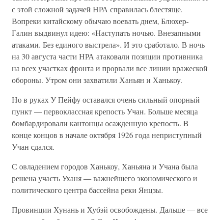
с этой сложной задачей НРА справилась блестяще.
Вопреки китайскому обычаю воевать днем, Блюхер-
Галин выдвинул идею: «Наступать ночью. Внезапными
атаками. Без единого выстрела». И это сработало. В ночь
на 30 августа части НРА атаковали позиции противника
на всех участках фронта и прорвали все линии вражеской
обороны. Утром они захватили Ханьян и Ханькоу.
Но в руках У Пейфу оставался очень сильный опорный
пункт — первоклассная крепость Учан. Больше месяца
бомбардировали кантонцы осажденную крепость. В
конце концов в начале октября 1926 года неприступный
Учан сдался.
С овладением городов Ханькоу, Ханьяна и Учана была
решена участь Уханя — важнейшего экономического и
политического центра бассейна реки Янцзы.
Провинции Хунань и Хубэй освобождены. Дальше — все