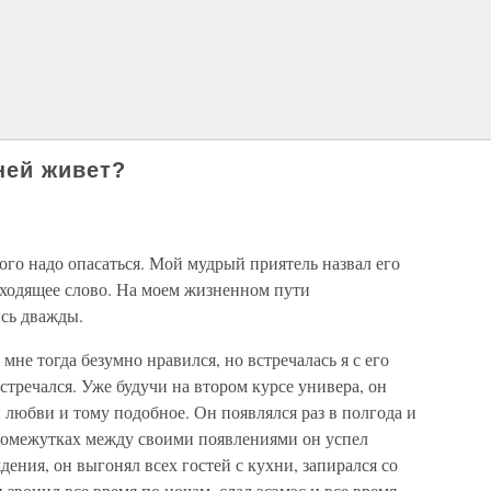
 ней живет?
го надо опасаться. Мой мудрый приятель назвал его
дходящее слово. На моем жизненном пути
ись дважды.
мне тогда безумно нравился, но встречалась я с его
встречался. Уже будучи на втором курсе универа, он
й любви и тому подобное. Он появлялся раз в полгода и
промежутках между своими появлениями он успел
ения, он выгонял всех гостей с кухни, запирался со
звонил все время по ночам, слал эсэмэс и все время