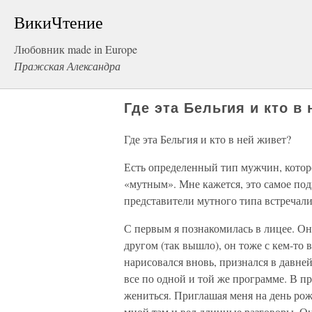
ВикиЧтение
Любовник made in Europe
Пражская Александра
Где эта Бельгия и кто в
Где эта Бельгия и кто в ней живет?
Есть определенный тип мужчин, которо
«мутным». Мне кажется, это самое по
представители мутного типа встречал
С первым я познакомилась в лицее. Он 
другом (так вышло), он тоже с кем-то 
нарисовался вновь, признался в давне
все по одной и той же программе. В 
жениться. Приглашая меня на день рожд
мной там и вел длинные разговоры. Он 