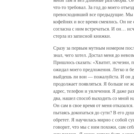
что-то требовал. За год до моего отъе
превосходивший все предыдущие. Мы г
кофейнях и все время смеялись. Он не 
согласна с ним встречаться. И он… исч
стерла из записной книжки.
Сразу за первым мутным номером посл
знал, чего хотел. Достал меня до нево
Пришлось сказать: «Хватит, исчезни,
ожидал моего предложения. Легко и бе
выйдешь ли вон — пожалуйста. И он де
продолжает появляться. Я больше не жи
адрес, телефон и увлечения. Я даже р
два, нашел способ выходить со мной н
Он сам в свое время от меня отказался
пытаясь докопаться до сути? В его душе
обретет. Я научилась мирно с собой сущ
говорит, что мы с ним похожи, сам себ
ему помочь. Я очень хотела быть с ни