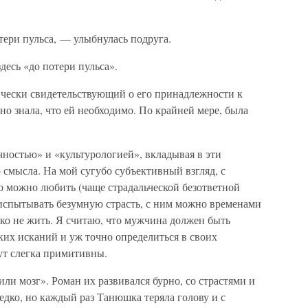
ери пульса, — улыбнулась подруга.
десь «до потери пульса».
атически свидетельствующий о его принадлежности к
о знала, что ей необходимо. По крайней мере, была
чностью» и «культурологией», вкладывая в эти
смысла. На мой сугубо субъективный взгляд, с
о можно любить (чаще страдальческой безответной
 испытывать безумную страсть, с ним можно временами
ко не жить. Я считаю, что мужчина должен быть
ских исканий и уж точно определиться в своих
ут слегка примитивны.
ли мозг». Роман их развивался бурно, со страстями и
дко, но каждый раз Танюшка теряла голову и с