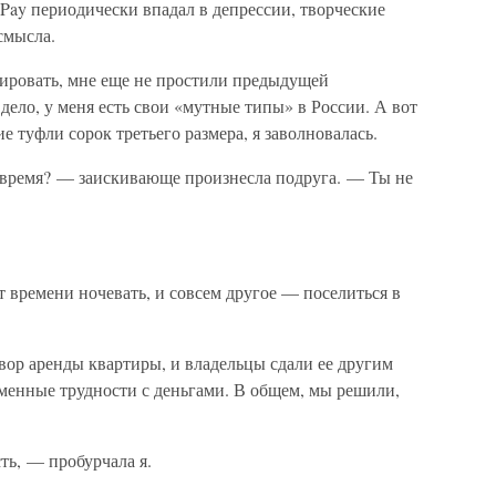
Pay периодически впадал в депрессии, творческие
смысла.
тировать, мне еще не простили предыдущей
дело, у меня есть свои «мутные типы» в России. А вот
 туфли сорок третьего размера, я заволновалась.
 время? — заискивающе произнесла подруга. — Ты не
т времени ночевать, и совсем другое — поселиться в
вор аренды квартиры, и владельцы сдали ее другим
еменные трудности с деньгами. В общем, мы решили,
ть, — пробурчала я.