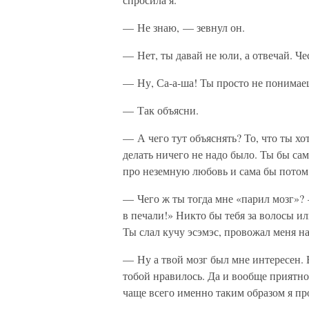
— Не знаю, — зевнул он.
— Нет, ты давай не юли, а отвечай. Чес
— Ну, Са-а-ша! Ты просто не понимае
— Так объясни.
— А чего тут объяснять? То, что ты х
делать ничего не надо было. Ты бы сам
про неземную любовь и сама бы потом
— Чего ж ты тогда мне «парил мозг»? 
в печали!» Никто бы тебя за волосы ил
Ты слал кучу эсэмэс, провожал меня на
— Ну а твой мозг был мне интересен. В
тобой нравилось. Да и вообще приятно 
чаще всего именно таким образом я пр