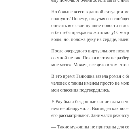
Но больше всего в данной ситуации ме
волнуют? Почему, получая его сообще
описать все свои лучшие новости и до
и без тебя прекрасно жить могу! Смотр
воды, но, положа руку на сердце, именн
После очередного виртуального появле
со мной не так. Пока я в этом не разбе
мне мозг». Может, все дело в том, что
В это время Танюшка завела роман с бе
человек с таким именем просто не мож
мои опасения подтвердились.
У Pay были бездонные синие глаза и че
нем не обнаружила. Выглядел как восе
его рассматривают. Занимался режисс
— Такие мужчины не пригодны для со