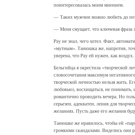
поинтересовалась моим мнением.
— Таких мужчин можно любить до пот
— Меня смущает, что ключевая фраза з
Pay не знал, чего хотел. Факт, автом
«мутным». Танюшка же, напротив, точн
уверена, что Pay ей нужен, как воздух.
Бельгийца я окрестила «творческой ли
словосочетания максимум негативного 
творческой личностью нельзя жить. Ег
любовью), восхищаться, не понимать,
романтично проводить вечера. Но толь
серьезен, адекватен, ленив для творче
желаниях. Пусть даже его желания буд
Танюшке же нравилось, чтобы ей «пари
громкими скандалами. Виделись они ре