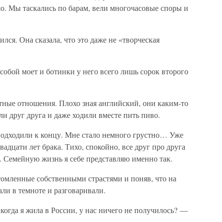
о. Мы таскались по барам, вели многочасовые споры и
лся. Она сказала, что это даже не «творческая
 собой моет и ботинки у него всего лишь сорок второго
тные отношения. Плохо зная английский, они каким-то
и друг друга и даже ходили вместе пить пиво.
подходили к концу. Мне стало немного грустно… Уже
адцати лет брака. Тихо, спокойно, все друг про друга
с. Семейную жизнь я себе представляю именно так.
томленные собственными страстями и поняв, что на
али в темноте и разговаривали.
когда я жила в России, у нас ничего не получилось? —