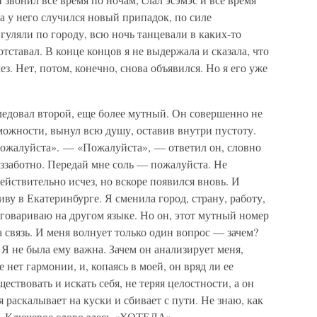
зда у него случился новый припадок, по силе
уляли по городу, всю ночь танцевали в каких-то
отставал. В конце концов я не выдержала и сказала, что
ез. Нет, потом, конечно, снова объявился. Но я его уже
едовал второй, еще более мутный. Он совершенно не
зможности, вынул всю душу, оставив внутри пустоту.
 пожалуйста». — «Пожалуйста», — ответил он, словно
ззаботно. Передай мне соль — пожалуйста. Не
йствительно исчез, но вскоре появился вновь. И
ву в Екатеринбурге. Я сменила город, страну, работу,
азговариваю на другом языке. Но он, этот мутный номер
а связь. И меня волнует только один вопрос — зачем?
. Я не была ему важна. Зачем он анализирует меня,
 нет гармонии, и, копаясь в моей, он вряд ли ее
ествовать и искать себя, не теряя целостности, а он
я раскалывает на куски и сбивает с пути. Не знаю, как
м. Ключевое слово здесь «ХОТЕЛА».