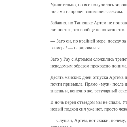
Удивительно, но все получилось хорош
ночами напролет занимались сексом.
Забавно, но Танюшке Артем не понрави
личность», это вообще непонятно что.
— Зато он, по крайней мере, посуду за
размера! — парировала я.
Зато у Pay с Артемом сложились трепе
неведомым образом прекрасно понимал
Десять майских дней отпуска Артема 
почти привыкла. Прямо «муж» после дв
знаешь и, конечно же, регулярный сек
В ночь перед отъездом мы не спали. У
новый подход сил уже нет, просто леж
— Слушай, Артем, вот скажи, почему, 
спросила я.