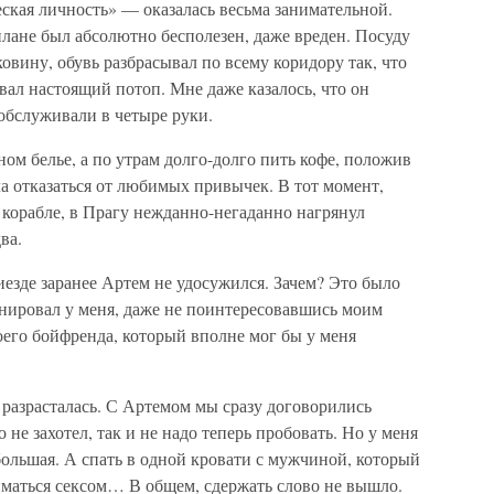
ская личность» — оказалась весьма занимательной.
плане был абсолютно бесполезен, даже вреден. Посуду
ковину, обувь разбрасывал по всему коридору так, что
вал настоящий потоп. Мне даже казалось, что он
 обслуживали в четыре руки.
ном белье, а по утрам долго-долго пить кофе, положив
а отказаться от любимых привычек. В тот момент,
а корабле, в Прагу нежданно-негаданно нагрянул
ва.
иезде заранее Артем не удосужился. Зачем? Это было
ланировал у меня, даже не поинтересовавшись моим
оего бойфренда, который вполне мог бы у меня
 разрасталась. С Артемом мы сразу договорились
о не захотел, так и не надо теперь пробовать. Но у меня
 большая. А спать в одной кровати с мужчиной, который
аниматься сексом… В общем, сдержать слово не вышло.