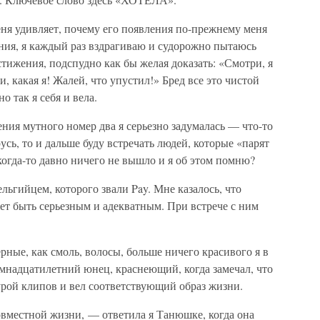
ня удивляет, почему его появления по-прежнему меня
ния, я каждый раз вздрагиваю и судорожно пытаюсь
стижения, подспудно как бы желая доказать: «Смотри, я
и, какая я! Жалей, что упустил!» Бред все это чистой
о так я себя и вела.
ния мутного номер два я серьезно задумалась — что-то
русь, то и дальше буду встречать людей, которые «парят
 когда-то давно ничего не вышло и я об этом помню?
льгийцем, которого звали Pay. Мне казалось, что
ет быть серьезным и адекватным. При встрече с ним
рные, как смоль, волосы, больше ничего красивого я в
мнадцатилетний юнец, краснеющий, когда замечал, что
урой клипов и вел соответствующий образ жизни.
вместной жизни, — ответила я Танюшке, когда она