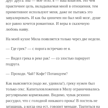
друг друга. Вы — мое тело, я — ваш кошелек. Но чем
практичнее цель, вкладываемая мной в отношения, тем
примитивнее используют меня, даже не пытаясь это
завуалировать. И как бы циничен ни был мой мозг, душе
все равно хочется романтики. И веры в сказочную
любовь наяву.
На моей кухне Мила появляется только через две недели.
— Где грек? — с порога встречаю ее я.
— Видел грека в реке рак! — со злостью парирует
подруга.
— Проходи. Чай? Кофе? Потанцуем?
Как выясняется (надо же, удивила!), греку нужен был
только секс. Капиталовложения в Милу ограничивались
регулярными кормежками. Видимо, чувак резонно
рассудил, что с голодной никакого прока! В постель не
затащишь, а когда она ест, говорит меньше. Тратиться на