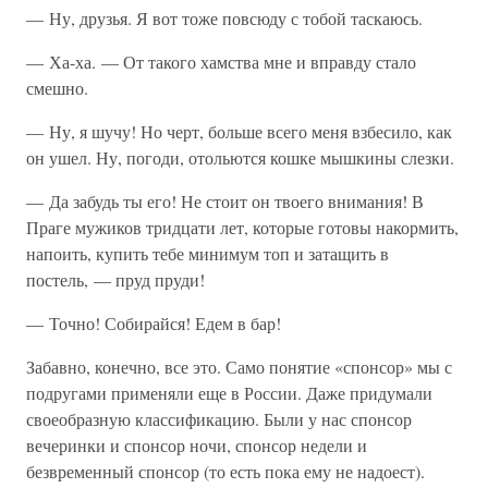
— Ну, друзья. Я вот тоже повсюду с тобой таскаюсь.
— Ха-ха. — От такого хамства мне и вправду стало
смешно.
— Ну, я шучу! Но черт, больше всего меня взбесило, как
он ушел. Ну, погоди, отольются кошке мышкины слезки.
— Да забудь ты его! Не стоит он твоего внимания! В
Праге мужиков тридцати лет, которые готовы накормить,
напоить, купить тебе минимум топ и затащить в
постель, — пруд пруди!
— Точно! Собирайся! Едем в бар!
Забавно, конечно, все это. Само понятие «спонсор» мы с
подругами применяли еще в России. Даже придумали
своеобразную классификацию. Были у нас спонсор
вечеринки и спонсор ночи, спонсор недели и
безвременный спонсор (то есть пока ему не надоест).