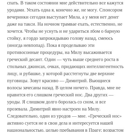
спать. В таком состоянии мне действительно все кажутся
уродами. Уехать одна я, конечно же, не могу. Спонсором
вечеринки сегодня выступает Мила, а у меня нет денег
даже на такси. На ночном трамвае ехать, естественно, не
хочется. Чтобы не уснуть и не удариться лбом о барную
стойку, я гордо запрокидываю голову назад, смеюсь
(иногда невпопад). Пока я проделываю эти
противосонные процедуры, на Милу высаживается
греческий десант. Один — чуть выше среднего роста в
стильных джинсах, очках, придающих интеллигентность
лицу, и рубашке, у которой расстегнуты две верхние
пуговицы. Зовут красиво — Димитрий. Вьющиеся
волосы зачесаны назад. В целом ничего. Правда, мне не
нравится его слишком греческий нос. Два других —
уроды. Я слишком долго боролась со сном, и все
прозевала. Димитрий явно настроен на Милу.
Следовательно, один из уродов — мне. «Греческий нос»
активно суется не в свои дела и интересуется нашей
национальностью, целью пребывания в Праге; возрастом