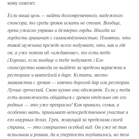
кому повезет.
Если ваша цель — найти долговременного, надежного
спонсора, то среди греков искать не стоит. Вообще,
греки ужасно упрямы и безмерно горды. Иногда их
гордость граничит с самовлюбленностью. Понятно, что
такой мужчина прежде всего подумает, что, как и где
он, а уже потом об «иждивенке», то есть тебе.
(Хорошо, если вообще о тебе подумает.) Его
спонсорство никогда не выйдет за пределы кормежки в
ресторане и коктейлей в баре. Кстати, место
знакомства с греком — именно дорогой бар или ресторан.
Лучше греческий. Свою кухню они обожают. Если у тебя
есть возможность общаться с греком отдельно от его
родных — это уже прекрасно! Как правило, семья, а
особенно мать, принимает непосредственное участие в
его амурных делах. Грек, живущий за пределами своей
страны, — это совершенно особый вид. Он уже не так
вспыльчив и ревнив, да и упертости поубавилось, но тем