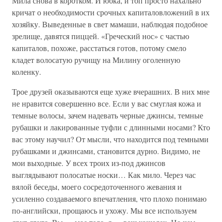
Мила снова в коротком. И юбка, и топ просто нахально
кричат о необходимости срочных капиталовложений в их
хозяйку. Выведенные в свет мамаши, наблюдая подобное
зрелище, давятся пиццей. «Греческий нос» с частью
капиталов, похоже, расстаться готов, потому смело
кладет волосатую ручищу на Милину оголенную
коленку.
Трое друзей оказываются еще хуже вчерашних. В них мне
не нравится совершенно все. Если у вас смуглая кожа и
темные волосы, зачем надевать черные джинсы, темные
рубашки и лакированные туфли с длинными носами? Кто
вас этому научил? От мысли, что находится под темными
рубашками и джинсами, становится дурно. Видимо, не
мои выходные. У всех троих из-под джинсов
выглядывают полосатые носки… Как мило. Через час
вялой беседы, моего сосредоточенного жевания и
усиленно создаваемого впечатления, что плохо понимаю
по-английски, прощаюсь и ухожу. Мы все используем