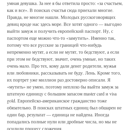
умная девушка. За нее я бы ответила просто: «за счастьем,
как и все». В поисках счастья сюда приехали многие.
Правда, не многие нашли. Молодых русскоговорящих
девиц вроде нас здесь море. Все хотят одного — выгодно
выйти замуж и получить европейский паспорт. Ну, с
паспортом еще можно что-то «замутить». Именно так,
потому что все русские за границей что-нибудь
непременно мутят, а если не мутят, то бедствуют, а если
при этом не бедствуют, значит, очень умные, но таких
очень мало. Про тех, кому дали денег родители, мужья
или любовники, рассказывать не буду. Лень. Кроме того,
их портрет уже миллион раз достоверно описали. Я
«мутить» не умею, поэтому неплохо бы выйти замуж за
штатную единицу с большим запасом master card и visa
gold. Европейско-американское гражданство тоже
обязательно. В поисках штатных единиц был обшарен не
один бар, результат — единица не найдена. Иногда
попадались полные нули или дробные числа, но мы не
осилили процесс сложения.