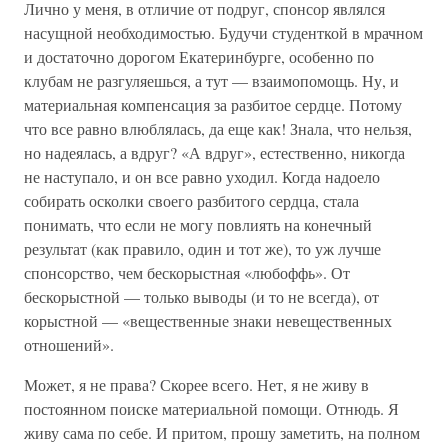
Лично у меня, в отличие от подруг, спонсор являлся
насущной необходимостью. Будучи студенткой в мрачном
и достаточно дорогом Екатеринбурге, особенно по
клубам не разгуляешься, а тут — взаимопомощь. Ну, и
материальная компенсация за разбитое сердце. Потому
что все равно влюблялась, да еще как! Знала, что нельзя,
но надеялась, а вдруг? «А вдруг», естественно, никогда
не наступало, и он все равно уходил. Когда надоело
собирать осколки своего разбитого сердца, стала
понимать, что если не могу повлиять на конечный
результат (как правило, один и тот же), то уж лучше
спонсорство, чем бескорыстная «любоффь». От
бескорыстной — только выводы (и то не всегда), от
корыстной — «вещественные знаки невещественных
отношений».
Может, я не права? Скорее всего. Нет, я не живу в
постоянном поиске материальной помощи. Отнюдь. Я
живу сама по себе. И притом, прошу заметить, на полном