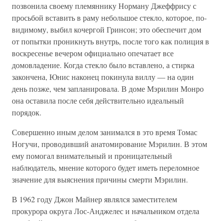
позвонила своему племяннику Норману Джеффрису с
просьбой вставить в раму небольшое стекло, которое, по-
видимому, выбил кочергой Гринсон; это обеспечит дом
от попытки проникнуть внутрь, после того как полиция в
воскресенье вечером официально опечатает все
домовладение. Когда стекло было вставлено, а стирка
закончена, Юнис наконец покинула виллу — на один
день позже, чем запланировала. В доме Мэрилин Монро
она оставила после себя действительно идеальный
порядок.
Совершенно иным делом занимался в это время Томас
Ногучи, проводивший анатомирование Мэрилин. В этом
ему помогал внимательный и проницательный
наблюдатель, мнение которого будет иметь переломное
значение для выяснения причины смерти Мэрилин.
В 1962 году Джон Майнер являлся заместителем
прокурора округа Лос-Анджелес и начальником отдела