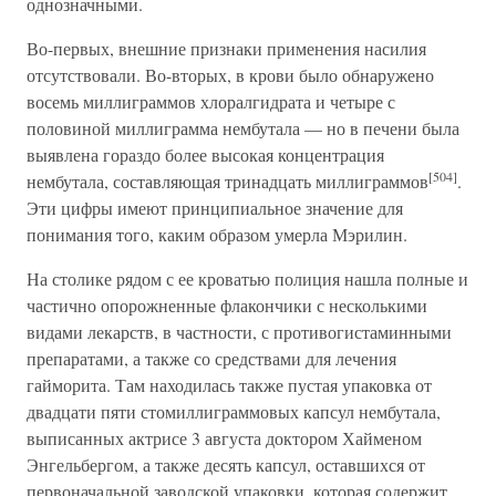
однозначными.
Во-первых, внешние признаки применения насилия
отсутствовали. Во-вторых, в крови было обнаружено
восемь миллиграммов хлоралгидрата и четыре с
половиной миллиграмма нембутала — но в печени была
выявлена гораздо более высокая концентрация
[504]
нембутала, составляющая тринадцать миллиграммов
.
Эти цифры имеют принципиальное значение для
понимания того, каким образом умерла Мэрилин.
На столике рядом с ее кроватью полиция нашла полные и
частично опорожненные флакончики с несколькими
видами лекарств, в частности, с противогистаминными
препаратами, а также со средствами для лечения
гайморита. Там находилась также пустая упаковка от
двадцати пяти стомиллиграммовых капсул нембутала,
выписанных актрисе 3 августа доктором Хайменом
Энгельбергом, а также десять капсул, оставшихся от
первоначальной заводской упаковки, которая содержит