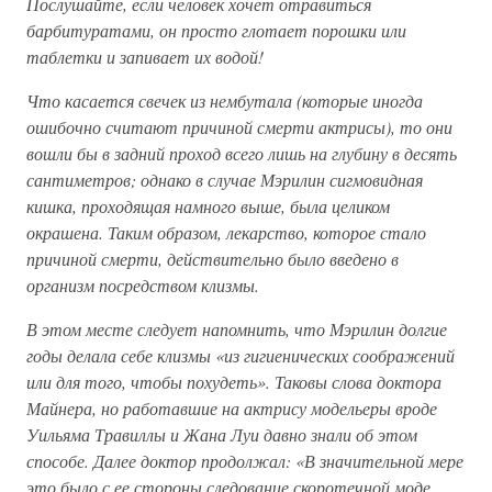
Послушайте, если человек хочет отравиться
барбитуратами, он просто глотает порошки или
таблетки и запивает их водой!
Что касается свечек из нембутала (которые иногда
ошибочно считают причиной смерти актрисы), то они
вошли бы в задний проход всего лишь на глубину в десять
сантиметров; однако в случае Мэрилин сигмовидная
кишка, проходящая намного выше, была целиком
окрашена. Таким образом, лекарство, которое стало
причиной смерти, действительно было введено в
организм посредством клизмы.
В этом месте следует напомнить, что Мэрилин долгие
годы делала себе клизмы «из гигиенических соображений
или для того, чтобы похудеть». Таковы слова доктора
Майнера, но работавшие на актрису модельеры вроде
Уильяма Травиллы и Жана Луи давно знали об этом
способе. Далее доктор продолжал: «В значительной мере
это было с ее стороны следование скоротечной моде,