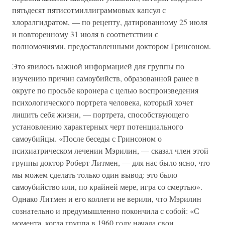
пятьдесят пятисотмиллиграммовых капсул с
хлоралгидратом, — по рецепту, датированному 25 июля
и повторенному 31 июля в соответствии с
полномочиями, предоставленными доктором Гринсоном.
Это явилось важной информацией для группы по
изучению причин самоубийств, образованной ранее в
округе по просьбе коронера с целью воспроизведения
психологического портрета человека, который хочет
лишить себя жизни, — портрета, способствующего
установлению характерных черт потенциального
самоубийцы. «После беседы с Гринсоном о
психиатрическом лечении Мэрилин, — сказал член этой
группы доктор Роберт Литмен, — для нас было ясно, что
мы можем сделать только один вывод: это было
самоубийство или, по крайней мере, игра со смертью».
Однако Литмен и его коллеги не верили, что Мэрилин
сознательно и предумышленно покончила с собой: «С
момента, когда группа в 1960 году начала свои