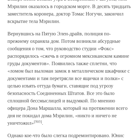
Мэрилин оказалось в городском морге. В десять тридцать
заместитель коронера, доктор Томас Ногучи, закончил
вскрытие тела Мэрилин.
Вернувшись на Пятую Элен-драйв, полиция по-
прежнему охраняла дом. Потом возникли абсурдные
сообщения о том, что руководство студии «Фокс»
распорядилось «сжечь в огромном мексиканском камине
груды документов». Появились также сплетни, что
«ломом был выломан замок в металлическом шкафчике с
документами и там перетрясли все ящички и полки» с
целью изъять оттуда бумаги, ставящие под угрозу
безопасность Соединенных Штатов. Все это было
сплошной бессмыслицей и выдумкой. По мнению
офицера Дона Маршалла, который на протяжении всего
дня не покидал дома Мэрилин, «никто и ничего не
[503]
уничтожил»
.
Однако кое-что было слегка подремонтировано. Юнис