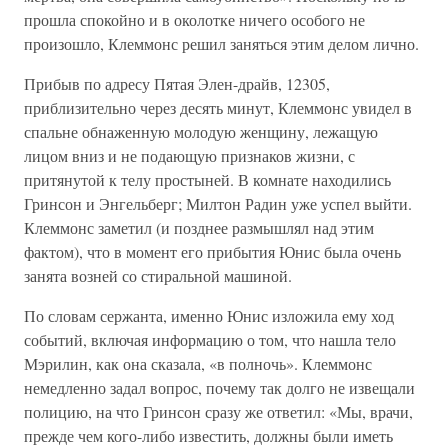
прошла спокойно и в околотке ничего особого не
произошло, Клеммонс решил заняться этим делом лично.
Прибыв по адресу Пятая Элен-драйв, 12305,
приблизительно через десять минут, Клеммонс увидел в
спальне обнаженную молодую женщину, лежащую
лицом вниз и не подающую признаков жизни, с
притянутой к телу простыней. В комнате находились
Гринсон и Энгельберг; Милтон Радин уже успел выйти.
Клеммонс заметил (и позднее размышлял над этим
фактом), что в момент его прибытия Юнис была очень
занята возней со стиральной машиной.
По словам сержанта, именно Юнис изложила ему ход
событий, включая информацию о том, что нашла тело
Мэрилин, как она сказала, «в полночь». Клеммонс
немедленно задал вопрос, почему так долго не извещали
полицию, на что Гринсон сразу же ответил: «Мы, врачи,
прежде чем кого-либо известить, должны были иметь