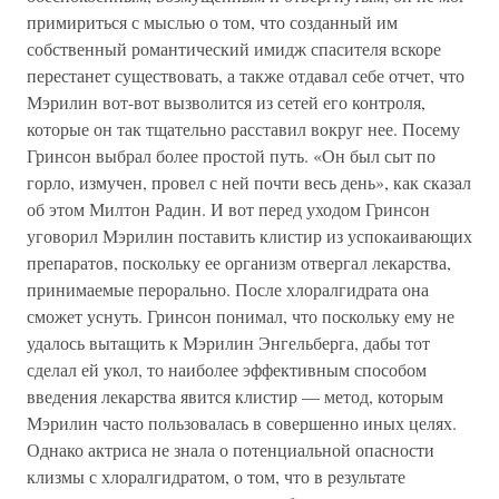
примириться с мыслью о том, что созданный им
собственный романтический имидж спасителя вскоре
перестанет существовать, а также отдавал себе отчет, что
Мэрилин вот-вот вызволится из сетей его контроля,
которые он так тщательно расставил вокруг нее. Посему
Гринсон выбрал более простой путь. «Он был сыт по
горло, измучен, провел с ней почти весь день», как сказал
об этом Милтон Радин. И вот перед уходом Гринсон
уговорил Мэрилин поставить клистир из успокаивающих
препаратов, поскольку ее организм отвергал лекарства,
принимаемые перорально. После хлоралгидрата она
сможет уснуть. Гринсон понимал, что поскольку ему не
удалось вытащить к Мэрилин Энгельберга, дабы тот
сделал ей укол, то наиболее эффективным способом
введения лекарства явится клистир — метод, которым
Мэрилин часто пользовалась в совершенно иных целях.
Однако актриса не знала о потенциальной опасности
клизмы с хлоралгидратом, о том, что в результате