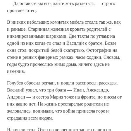
— Да оставьте вы его, дайте хоть раздеться, — строго
произнес отец.
В низких небольших комнатах мебель стояла так же, как
и раньше. Старинная железная кровать родителей с
никелированными шариками. Две тахты по углам; на
одной из них когда-то спал и Василий с братом. Возле
окна стол, покрытый белой скатертью. Фотографии на
стене в резных фанерных рамках, часы-ходики. Словом,
годы будто пронеслись мимо дома, ничего здесь не
изменив.
Голубев сбросил реглан, и пошли расспросы, рассказы.
Василий узнал, что три брата — Иван, Александр,
Андриан — и сестра Мария тоже на фронте, но писем от
них давно нет. На жизнь престарелые родители не
жаловались, понимали, что война принесла горе и
страдания всем людям.
Накрыли стол. Отец из довоенного запаса налил по