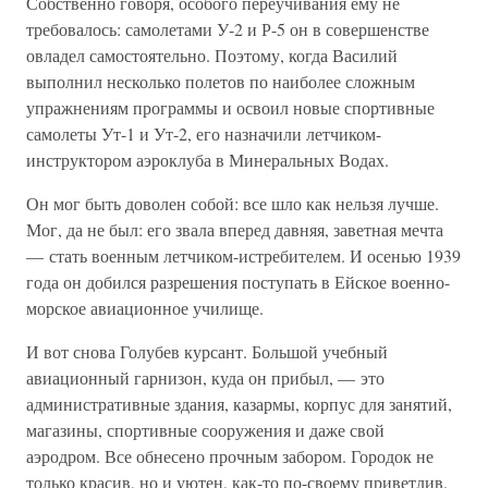
Собственно говоря, особого переучивания ему не
требовалось: самолетами У-2 и Р-5 он в совершенстве
овладел самостоятельно. Поэтому, когда Василий
выполнил несколько полетов по наиболее сложным
упражнениям программы и освоил новые спортивные
самолеты Ут-1 и Ут-2, его назначили летчиком-
инструктором аэроклуба в Минеральных Водах.
Он мог быть доволен собой: все шло как нельзя лучше.
Мог, да не был: его звала вперед давняя, заветная мечта
— стать военным летчиком-истребителем. И осенью 1939
года он добился разрешения поступать в Ейское военно-
морское авиационное училище.
И вот снова Голубев курсант. Большой учебный
авиационный гарнизон, куда он прибыл, — это
административные здания, казармы, корпус для занятий,
магазины, спортивные сооружения и даже свой
аэродром. Все обнесено прочным забором. Городок не
только красив, но и уютен, как-то по-своему приветлив.