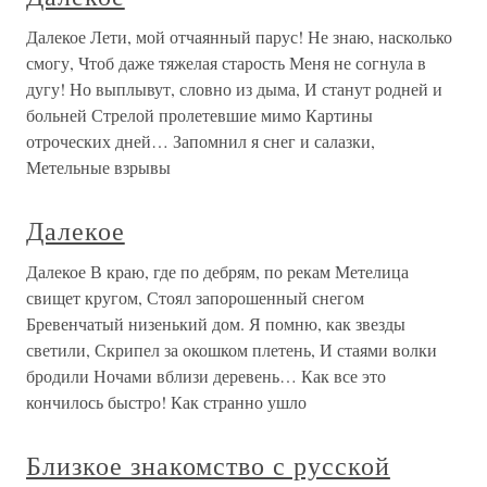
Далекое Лети, мой отчаянный парус! Не знаю, насколько
смогу, Чтоб даже тяжелая старость Меня не согнула в
дугу! Но выплывут, словно из дыма, И станут родней и
больней Стрелой пролетевшие мимо Картины
отроческих дней… Запомнил я снег и салазки,
Метельные взрывы
Далекое
Далекое В краю, где по дебрям, по рекам Метелица
свищет кругом, Стоял запорошенный снегом
Бревенчатый низенький дом. Я помню, как звезды
светили, Скрипел за окошком плетень, И стаями волки
бродили Ночами вблизи деревень… Как все это
кончилось быстро! Как странно ушло
Близкое знакомство с русской