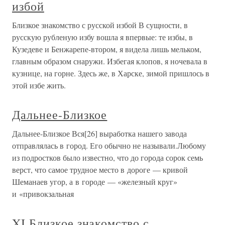
избой
Близкое знакомство с русской избой В сущности, в
русскую рубленую избу вошла я впервые: те избы, в
Кузедеве и Бенжарепе-втором, я видела лишь мельком,
главным образом снаружи. Избегая клопов, я ночевала в
кузнице, на горне. Здесь же, в Харске, зимой пришлось в
этой избе жить.
Дальнее-Близкое
Дальнее-Близкое Вся[26] выработка нашего завода
отправлялась в город. Его обычно не называли.Любому
из подростков было известно, что до города сорок семь
верст, что самое трудное место в дороге — кривой
Шеманаев угор, а в городе — «железный круг»
и «привокзальная
XI Близкое знакомство с