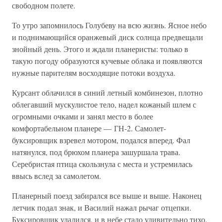
свободном полете.
То утро запомнилось Голубеву на всю жизнь. Ясное небо
и поднимающийся оранжевый диск солнца предвещали
знойный день. Этого и ждали планеристы: только в
такую погоду образуются кучевые облака и появляются
нужные парителям восходящие потоки воздуха.
Курсант облачился в синий летный комбинезон, плотно
облегавший мускулистое тело, надел кожаный шлем с
огромными очками и занял место в более
комфортабельном планере — ГН-2. Самолет-
буксировщик взревел мотором, подался вперед. Фал
натянулся, под брюхом планера зашуршала трава.
Серебристая птица скользнула с места и устремилась
ввысь вслед за самолетом.
Планерный поезд забирался все выше и выше. Наконец
летчик подал знак, и Василий нажал рычаг отцепки.
Буксировщик удалился, и в небе стало удивительно тихо.