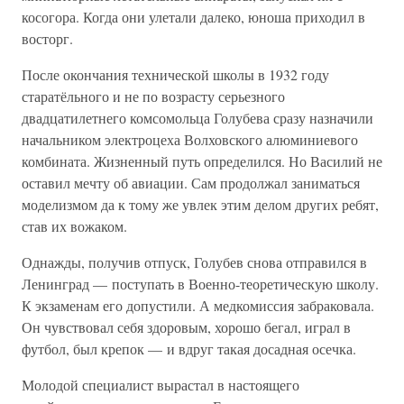
косогора. Когда они улетали далеко, юноша приходил в
восторг.
После окончания технической школы в 1932 году
старатёльного и не по возрасту серьезного
двадцатилетнего комсомольца Голубева сразу назначили
начальником электроцеха Волховского алюминиевого
комбината. Жизненный путь определился. Но Василий не
оставил мечту об авиации. Сам продолжал заниматься
моделизмом да к тому же увлек этим делом других ребят,
став их вожаком.
Однажды, получив отпуск, Голубев снова отправился в
Ленинград — поступать в Военно-теоретическую школу.
К экзаменам его допустили. А медкомиссия забраковала.
Он чувствовал себя здоровым, хорошо бегал, играл в
футбол, был крепок — и вдруг такая досадная осечка.
Молодой специалист вырастал в настоящего