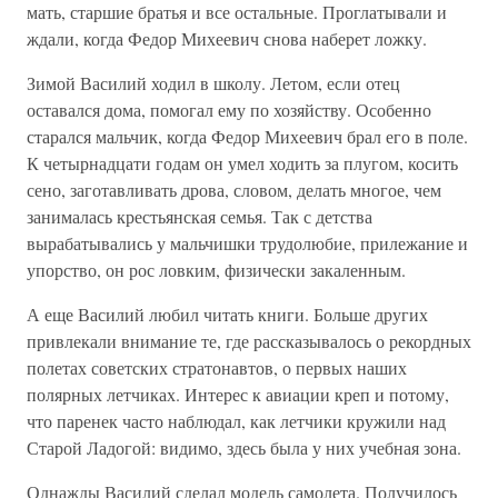
мать, старшие братья и все остальные. Проглатывали и
ждали, когда Федор Михеевич снова наберет ложку.
Зимой Василий ходил в школу. Летом, если отец
оставался дома, помогал ему по хозяйству. Особенно
старался мальчик, когда Федор Михеевич брал его в поле.
К четырнадцати годам он умел ходить за плугом, косить
сено, заготавливать дрова, словом, делать многое, чем
занималась крестьянская семья. Так с детства
вырабатывались у мальчишки трудолюбие, прилежание и
упорство, он рос ловким, физически закаленным.
А еще Василий любил читать книги. Больше других
привлекали внимание те, где рассказывалось о рекордных
полетах советских стратонавтов, о первых наших
полярных летчиках. Интерес к авиации креп и потому,
что паренек часто наблюдал, как летчики кружили над
Старой Ладогой: видимо, здесь была у них учебная зона.
Однажды Василий сделал модель самолета. Получилось