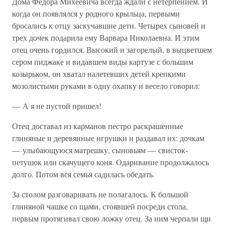
Дома Федора Михеевича всегда ждали с нетерпением. И
когда он появлялся у родного крыльца, первыми
бросались к отцу заскучавшие дети. Четырех сыновей и
трех дочек подарила ему Варвара Николаевна. И этим
отец очень гордился. Высокий и загорелый, в выцветшем
сером пиджаке и видавшем виды картузе с большим
козырьком, он хватал налетевших детей крепкими
мозолистыми руками в одну охапку и весело говорил:
— А я не пустой пришел!
Отец доставал из карманов пестро раскрашенные
глиняные и деревянные игрушки и раздавал их: дочкам
— улыбающуюся матрешку, сыновьям — свисток-
петушок или скачущего коня. Одаривание продолжалось
долго. Потом вся семья садилась обедать.
За столом разговаривать не полагалось. К большой
глиняной чашке со щами, стоявшей посреди стола,
первым протягивал свою ложку отец. За ним черпали щи