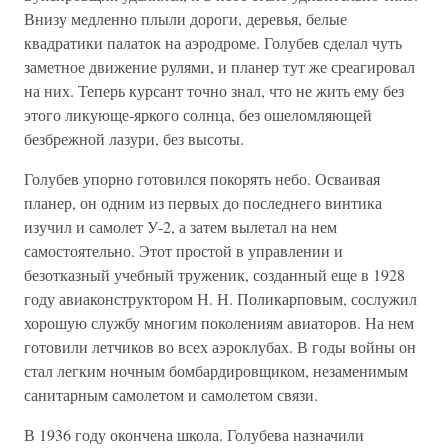
Внизу медленно плыли дороги, деревья, белые
квадратики палаток на аэродроме. Голубев сделал чуть
заметное движение рулями, и планер тут же среагировал
на них. Теперь курсант точно знал, что не жить ему без
этого ликующе-яркого солнца, без ошеломляющей
безбрежной лазури, без высоты.
Голубев упорно готовился покорять небо. Осваивая
планер, он одним из первых до последнего винтика
изучил и самолет У-2, а затем вылетал на нем
самостоятельно. Этот простой в управлении и
безотказный учебный труженик, созданный еще в 1928
году авиаконструктором Н. Н. Поликарповым, сослужил
хорошую службу многим поколениям авиаторов. На нем
готовили летчиков во всех аэроклубах. В годы войны он
стал легким ночным бомбардировщиком, незаменимым
санитарным самолетом и самолетом связи.
В 1936 году окончена школа. Голубева назначили