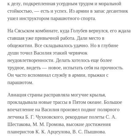
к делу, подкрепленная усердным трудом и моральной
стойкостью, — есть и успех. Из армии в запас десантник
ушел инструктором парашютного спорта.
На Сясьском комбинате, куда Голубев вернулся, его ждала
ставшая уже привычной работа. Дали место в
общежитии. Все складывалось удачно. Но в глубине
души точил Василия этакий червячок
неудовлетворенности. Делать хотелось еще более
трудное, видеть — новое, испытать себя на прочность.
Он часто вспоминал службу в армии, прыжки с
парашютом.
Авиация страны расправляла могучие крылья,
прокладывала новые трассы в Пятом океане. Большое
впечатление на Василия произвел подвиг полярного
летчика Б. Г. Чухновского, рекордные полеты С. А.
Шестакова, М. М. Громова, высокие достижения
планеристов К. К. Арцеулова, В. С. Пышнова.