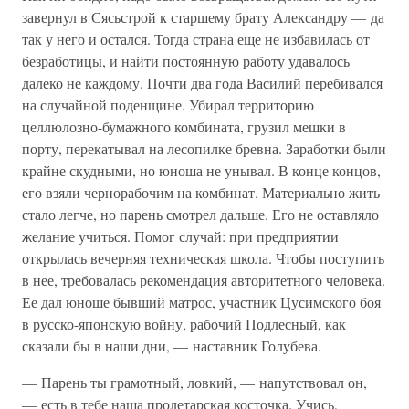
завернул в Сясьстрой к старшему брату Александру — да
так у него и остался. Тогда страна еще не избавилась от
безработицы, и найти постоянную работу удавалось
далеко не каждому. Почти два года Василий перебивался
на случайной поденщине. Убирал территорию
целлюлозно-бумажного комбината, грузил мешки в
порту, перекатывал на лесопилке бревна. Заработки были
крайне скудными, но юноша не унывал. В конце концов,
его взяли чернорабочим на комбинат. Материально жить
стало легче, но парень смотрел дальше. Его не оставляло
желание учиться. Помог случай: при предприятии
открылась вечерняя техническая школа. Чтобы поступить
в нее, требовалась рекомендация авторитетного человека.
Ее дал юноше бывший матрос, участник Цусимского боя
в русско-японскую войну, рабочий Подлесный, как
сказали бы в наши дни, — наставник Голубева.
— Парень ты грамотный, ловкий, — напутствовал он,
— есть в тебе наша пролетарская косточка. Учись,