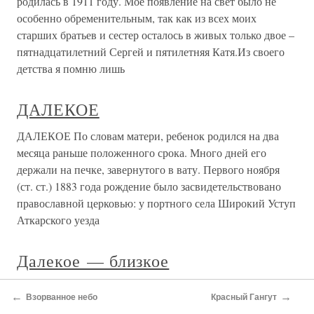
родилась в 1911 году. Мое появление на свет было не
особенно обременительным, так как из всех моих
старших братьев и сестер осталось в живых только двое –
пятнадцатилетний Сергей и пятилетняя Катя.Из своего
детства я помню лишь
ДАЛЕКОЕ
ДАЛЕКОЕ По словам матери, ребенок родился на два
месяца раньше положенного срока. Много дней его
держали на печке, завернутого в вату. Первого ноября
(ст. ст.) 1883 года рождение было засвидетельствовано
православной церковью: у портного села Широкий Уступ
Аткарского уезда
Далекое — близкое
Далекое — близкое Мы поднимались по щербатым
←
→
Взорванное небо
Красный Гангут
ступенькам лестниц рейхстага, между колонн, чем-то