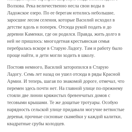
Волхова. Река величественно несла свои воды в
Ладожское озеро. По ее берегам ютились небольшие,
заросшие лесом селения, которые Василий исходил в
детстве вдоль и поперек. Отсюда рукой подать и до
деревни Каменки, где он родился. Правда, жить долго в
ней не пришлось: многодетная крестьянская семья
перебралась вскоре в Старую Ладогу. Там и работу было
проще найти, и дети могли ходить в школу.
Постояв немного, Василий заторопился в Старую
Ладогу. Семь лет назад он ушел отсюда в ряды Красной
Армии. И теперь, шагая по знакомой дороге, отмечал, что
перемен здесь почти нет. На главной улице по-прежнему
стояли две линии кряжистых бревенчатых домов с
тесовыми крышами. Те же дощатые тротуары. Особую
нарядность сельской улице придавали могучие ветвистые
деревья, прочные сосновые скамейки у каждой калитки,
квадратные срубы колодцев.