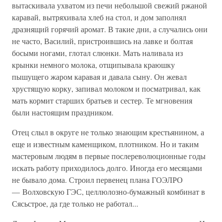
вытаскивала ухватом из печи небольшой свежий ржаной
каравай, вытряхивала хлеб на стол, и дом заполнял
дразнящий горячий аромат. В такие дни, а случались они
не часто, Василий, пристроившись на лавке и болтая
босыми ногами, глотал слюнки. Мать наливала из
крынки немного молока, отщипывала краюшку
пышущего жаром каравая и давала сыну. Он жевал
хрустящую корку, запивал молоком и посматривал, как
мать кормит старших братьев и сестер. Те мгновения
были настоящим праздником.
Отец слыл в округе не только знающим крестьянином, а
еще и известным каменщиком, плотником. Но и таким
мастеровым людям в первые послереволюционные годы
искать работу приходилось долго. Иногда его месяцами
не бывало дома. Строил первенец плана ГОЭЛРО
— Волховскую ГЭС, целлюлозно-бумажный комбинат в
Сясьстрое, да где только не работал...