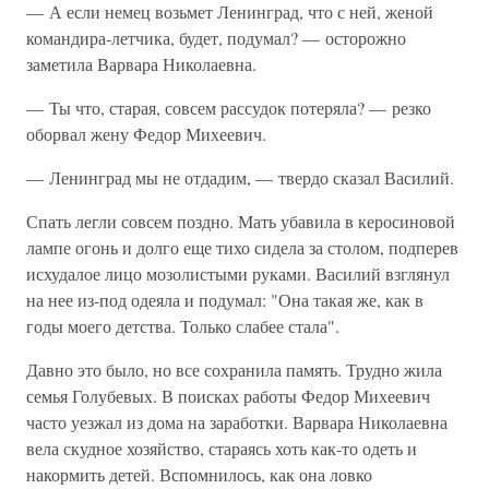
— А если немец возьмет Ленинград, что с ней, женой
командира-летчика, будет, подумал? — осторожно
заметила Варвара Николаевна.
— Ты что, старая, совсем рассудок потеряла? — резко
оборвал жену Федор Михеевич.
— Ленинград мы не отдадим, — твердо сказал Василий.
Спать легли совсем поздно. Мать убавила в керосиновой
лампе огонь и долго еще тихо сидела за столом, подперев
исхудалое лицо мозолистыми руками. Василий взглянул
на нее из-под одеяла и подумал: "Она такая же, как в
годы моего детства. Только слабее стала".
Давно это было, но все сохранила память. Трудно жила
семья Голубевых. В поисках работы Федор Михеевич
часто уезжал из дома на заработки. Варвара Николаевна
вела скудное хозяйство, стараясь хоть как-то одеть и
накормить детей. Вспомнилось, как она ловко