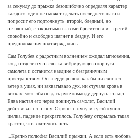
за секунду до прыжка безошибочно определял характер
каждого: один не сможет сделать последнего шага и
попросит его подтолкнуть, второй, бледный, но
отчаянный, с закрытыми глазами бросится вниз, третий
спокойно и свободно шагнет в бездну. И его
предположения подтверждались.
Сам Голубев с радостным волнением ожидал мгновения,
когда отделится от слегка вибрирующего корпуса
самолета и останется наедине с безграничным
пространством. Он твердо решил: как бы ни свистел
ветер в ушах, ни захватывало дух, ни стучала кровь в
висках, мозг обязан дать руке команду дернуть кольцо.
Едва настал его черед покинуть самолет, Василий
действовал по плану. Стропы натянули тугой купол
шелка, падение прекратилось. Голубеву открылась такая
красота, что захотелось петь...
...Крепко полюбил Василий прыжки. А если есть любовь