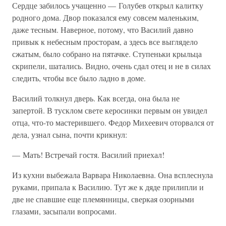
Сердце забилось учащенно — Голубев открыл калитку
родного дома. Двор показался ему совсем маленьким,
даже тесным. Наверное, потому, что Василий давно
привык к небесным просторам, а здесь все выглядело
сжатым, было собрано на пятачке. Ступеньки крыльца
скрипели, шатались. Видно, очень сдал отец и не в силах
следить, чтобы все было ладно в доме.
Василий толкнул дверь. Как всегда, она была не
запертой. В тусклом свете керосинки первым он увидел
отца, что-то мастерившего. Федор Михеевич оторвался от
дела, узнал сына, почти крикнул:
— Мать! Встречай гостя. Василий приехал!
Из кухни выбежала Варвара Николаевна. Она всплеснула
руками, припала к Василию. Тут же к дяде прилипли и
две не спавшие еще племянницы, сверкая озорными
глазами, засыпали вопросами.