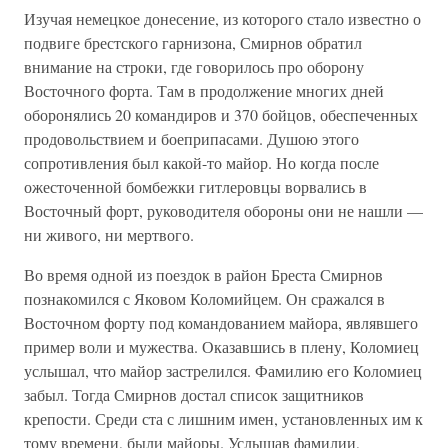
Изучая немецкое донесение, из которого стало известно о
подвиге брестского гарнизона, Смирнов обратил
внимание на строки, где говорилось про оборону
Восточного форта. Там в продолжение многих дней
оборонялись 20 командиров и 370 бойцов, обеспеченных
продовольствием и боеприпасами. Душою этого
сопротивления был какой-то майор. Но когда после
ожесточенной бомбежки гитлеровцы ворвались в
Восточный форт, руководителя обороны они не нашли —
ни живого, ни мертвого.
Во время одной из поездок в район Бреста Смирнов
познакомился с Яковом Коломийцем. Он сражался в
Восточном форту под командованием майора, являвшего
пример воли и мужества. Оказавшись в плену, Коломиец
услышал, что майор застрелился. Фамилию его Коломиец
забыл. Тогда Смирнов достал список защитников
крепости. Среди ста с лишним имен, установленных им к
тому времени, были майоры. Услышав фамилии,