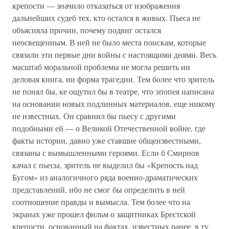
крепости — значило отказаться от изображения
дальнейших судеб тех, кто остался в живых. Пьеса не
объясняла причин, почему подвиг остался
неосвещенным. В ней не было места поискам, которые
связали эти первые дни войны с настоящими днями. Весь
масштаб моральной проблемы не могла решить ии
деловая книга, ни форма трагедии. Тем более что зритель
не понял бы, ке ощутил бы в театре, что эпопея написана
на основании новых подлинных материалов, еще никому
не известных. Он сравнил бы пьесу с другими
подобными ей — о Великой Отечественной войне, где
факты истории, давно уже ставшие общеизвестными,
связаны с вымышленными героями. Если б Смирнов
качал с пьесы, зритель не выделил бы «Крепость над
Бугом» из аналогичного ряда военно-драматических
представлений, ибо не смог бы определить в ней
соотношение правды и вымысла. Тем более что на
экранах уже прошел фильм о защитниках Брестской
крепости, основанный на фактах, известных ранее, в ту