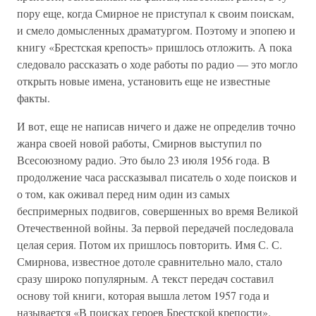
пору еще, когда Смирное не приступал к своим поискам,
и смело домысленных драматургом. Поэтому и эпопею и
книгу «Брестская крепость» пришлось отложить. А пока
следовало рассказать о ходе работы по радио — это могло
открыть новые имена, установить еще не известные
факты.
И вот, еще не написав ничего и даже не определив точно
жанра своей новой работы, Смирнов выступил по
Всесоюзному радио. Это было 23 июля 1956 года. В
продолжение часа рассказывал писатель о ходе поисков и
о том, как оживал перед ним один из самых
беспримерных подвигов, совершенных во время Великой
Отечественной войны. За первой передачей последовала
целая серия. Потом их пришлось повторить. Имя С. С.
Смирнова, известное дотоле сравнительно мало, стало
сразу широко популярным. А текст передач составил
основу той книги, которая вышла летом 1957 года и
называется «В поисках героев Брестской крепости».