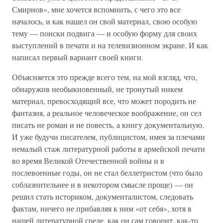
Смирнов», мне хочется вспомнить, с чего это все
началось, и как нашел он свой материал, свою особую
тему — поиски подвига — и особую форму для своих
выступлений в печати и на телевизионном экране. И как
написал первый вариант своей книги.
Объясняется это прежде всего тем, на мой взгляд, что,
обнаружив необыкновенный, не тронутый никем
материал, превосходящий все, что может породить не
фантазия, а реальное человеческое воображение, он сел
писать не роман и не повесть, а книгу документальную.
И уже будучи писателем, публицистом, имея за плечами
немалый стаж литературной работы в армейской печати
во время Великой Отечественной войны и в
послевоенные годы, он не стал беллетристом (что было
соблазнительнее и в некотором смысле проще) — он
решил стать историком, документалистом, следовать
фактам, ничего не прибавляя к ним «от себя», хотя в
нашей литературной среде, как он сам говорит, как-то