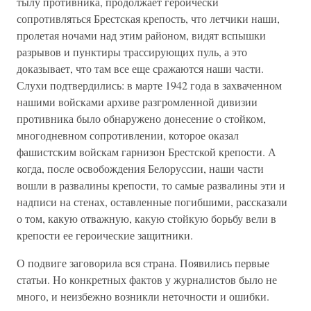
тылу противника, продолжает героически
сопротивляться Брестская крепость, что летчики наши,
пролетая ночами над этим районом, видят вспышки
разрывов и пунктиры трассирующих пуль, а это
доказывает, что там все еще сражаются наши части.
Слухи подтвердились: в марте 1942 года в захваченном
нашими войсками архиве разгромленной дивизии
противника было обнаружено донесение о стойком,
многодневном сопротивлении, которое оказал
фашистским войскам гарнизон Брестской крепости. А
когда, после освобождения Белоруссии, наши части
вошли в развалины крепости, то самые развалины эти и
надписи на стенах, оставленные погибшими, рассказали
о том, какую отважную, какую стойкую борьбу вели в
крепости ее героические защитники.
О подвиге заговорила вся страна. Появились первые
статьи. Но конкретных фактов у журналистов было не
много, и неизбежно возникли неточности и ошибки.