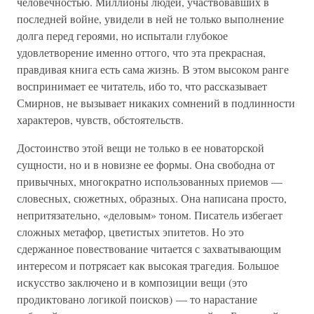
человечностью. Миллионы людей, участвовавших в
последней войне, увидели в ней не только выполнение
долга перед героями, но испытали глубокое
удовлетворение именно оттого, что эта прекрасная,
правдивая книга есть сама жизнь. В этом высоком ранге
воспринимает ее читатель, ибо то, что рассказывает
Смирнов, не вызывает никаких сомнений в подлинности
характеров, чувств, обстоятельств.
Достоинство этой вещи не только в ее новаторской
сущности, но и в новизне ее формы. Она свободна от
привычных, многократно использованных приемов —
словесных, сюжетных, образных. Она написана просто,
непритязательно, «деловым» тоном. Писатель избегает
сложных метафор, цветистых эпитетов. Но это
сдержанное повествование читается с захватывающим
интересом и потрясает как высокая трагедия. Большое
искусство заключено и в композиции вещи (это
продиктовано логикой поисков) — то нарастание