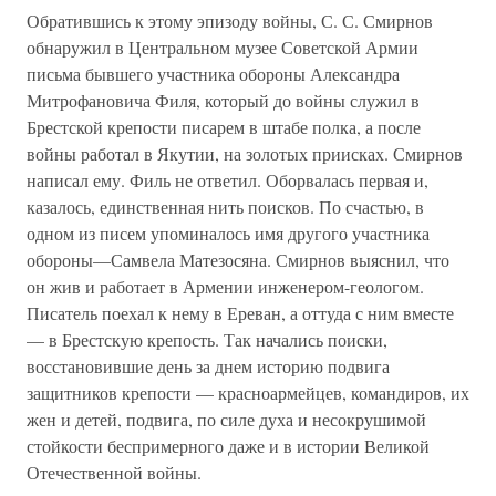
Обратившись к этому эпизоду войны, С. С. Смирнов
обнаружил в Центральном музее Советской Армии
письма бывшего участника обороны Александра
Митрофановича Филя, который до войны служил в
Брестской крепости писарем в штабе полка, а после
войны работал в Якутии, на золотых приисках. Смирнов
написал ему. Филь не ответил. Оборвалась первая и,
казалось, единственная нить поисков. По счастью, в
одном из писем упоминалось имя другого участника
обороны—Самвела Матезосяна. Смирнов выяснил, что
он жив и работает в Армении инженером-геологом.
Писатель поехал к нему в Ереван, а оттуда с ним вместе
— в Брестскую крепость. Так начались поиски,
восстановившие день за днем историю подвига
защитников крепости — красноармейцев, командиров, их
жен и детей, подвига, по силе духа и несокрушимой
стойкости беспримерного даже и в истории Великой
Отечественной войны.