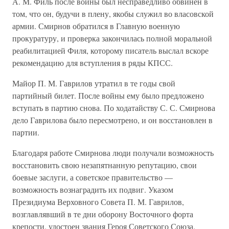
А. М. Филь после войны был несправедливо обвинен в
том, что он, будучи в плену, якобы служил во власовской
армии. Смирнов обратился в Главную военную
прокуратуру, и проверка закончилась полной моральной
реабилитацией Филя, которому писатель выслал вскоре
рекомендацию для вступления в ряды КПСС.
Майор П. М. Гаврилов утратил в те годы свой
партийный билет. После войны ему было предложено
вступать в партию снова. По ходатайству С. С. Смирнова
дело Гаврилова было пересмотрено, и он восстановлен в
партии.
Благодаря работе Смирнова люди получали возможность
восстановить свою незапятнанную репутацию, свои
боевые заслуги, а советское правительство —
возможность вознаградить их подвиг. Указом
Президиума Верховного Совета П. М. Гаврилов,
возглавлявший в те дни оборону Восточного форта
крепости, удостоен звания Героя Советского Союза.