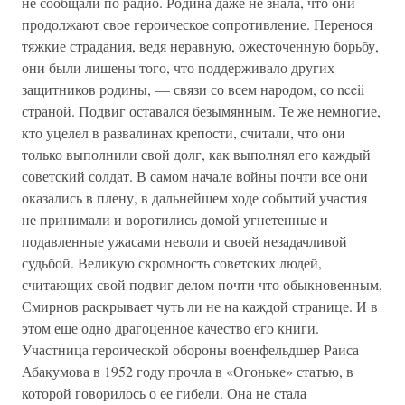
не сообщали по радио. Родина даже не знала, что они
продолжают свое героическое сопротивление. Перенося
тяжкие страдания, ведя неравную, ожесточенную борьбу,
они были лишены того, что поддерживало других
защитников родины, — связи со всем народом, со nceii
страной. Подвиг оставался безымянным. Те же немногие,
кто уцелел в развалинах крепости, считали, что они
только выполнили свой долг, как выполнял его каждый
советский солдат. В самом начале войны почти все они
оказались в плену, в дальнейшем ходе событий участия
не принимали и воротились домой угнетенные и
подавленные ужасами неволи и своей незадачливой
судьбой. Великую скромность советских людей,
считающих свой подвиг делом почти что обыкновенным,
Смирнов раскрывает чуть ли не на каждой странице. И в
этом еще одно драгоценное качество его книги.
Участница героической обороны военфельдшер Раиса
Абакумова в 1952 году прочла в «Огоньке» статью, в
которой говорилось о ее гибели. Она не стала