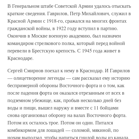
В Генеральном штабе Советской Армии удалось отыскать
краткие сведения. Гаврилов, Петр Михайлович, служил в
Красной Армии с 1918-го, сражался на многих фронтах
гражданской войны, в 1922 году вступил в партию.
Окончив в Москве военную академию, был назначен
командиром стрелкового полка, который перед войной
перевели в Брестскую крепость. С 1945 года живет в
Краснодаре.
Сергей Смирнов поехал к нему в Краснодар. И Гаврилов
— олицетворение легенды — сам рассказал ему историю
беспримерной обороны Восточного форта и о том, как
после падения форта он оказался отрезанным от всех в
подземном убежище, как, пробыв несколько дней без
воды и пищи, вышел наружу и вместе с 11 бойцами
снова организовал оборону на валах Восточного форта.
Потом их осталось трое. Потом он один. Питался
комбикормом для лошадей — соломой, мякиной, по
ночам выползал, чтобы напиться гнилой воды из канала.