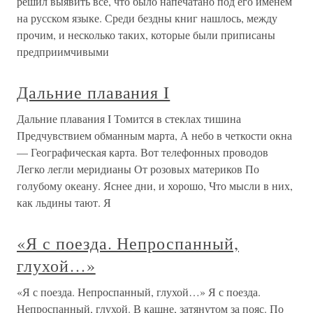
решил выявить всё, что было напечатано под его именем
на русском языке. Среди бездны книг нашлось, между
прочим, и несколько таких, которые были приписаны
предприимчивыми
Дальние плавания I
Дальние плавания I Томится в стеклах тишина
Предчувствием обманным марта, А небо в четкости окна
— Географическая карта. Вот телефонных проводов
Легко легли меридианы От розовых материков По
голубому океану. Яснее дни, и хорошо, Что мысли в них,
как льдины тают. Я
«Я с поезда. Непроспанный,
глухой…»
«Я с поезда. Непроспанный, глухой…» Я с поезда.
Непроспанный, глухой. В кашне, затянутом за пояс. По