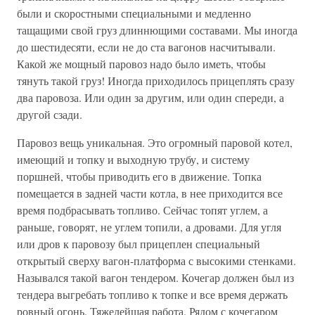
были и скоростными специальными и медленно
тащащими свой груз длиннющими составами. Мы иногда
до шестидесяти, если не до ста вагонов насчитывали.
Какой же мощный паровоз надо было иметь, чтобы
тянуть такой груз! Иногда приходилось прицеплять сразу
два паровоза. Или один за другим, или один спереди, а
другой сзади.
Паровоз вещь уникальная. Это огромный паровой котел,
имеющий и топку и выходную трубу, и систему
поршней, чтобы приводить его в движение. Топка
помещается в задней части котла, в нее приходится все
время подбрасывать топливо. Сейчас топят углем, а
раньше, говорят, не углем топили, а дровами. Для угля
или дров к паровозу был прицеплен специальный
открытый сверху вагон-платформа с высокими стенками.
Назывался такой вагон тендером. Кочегар должен был из
тендера выгребать топливо к топке и все время держать
ровный огонь. Тяжелейшая работа. Рядом с кочегаром