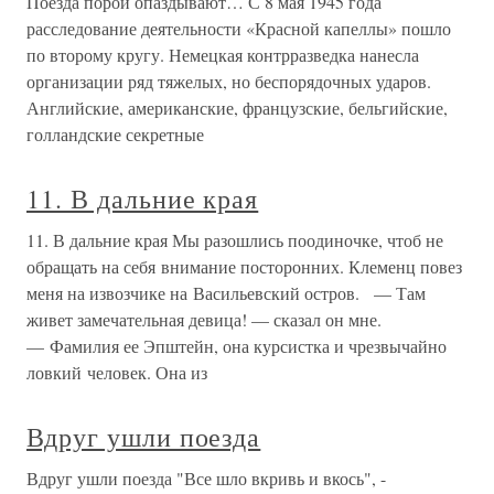
Поезда порой опаздывают… С 8 мая 1945 года
расследование деятельности «Красной капеллы» пошло
по второму кругу. Немецкая контрразведка нанесла
организации ряд тяжелых, но беспорядочных ударов.
Английские, американские, французские, бельгийские,
голландские секретные
11. В дальние края
11. В дальние края Мы разошлись поодиночке, чтоб не
обращать на себя внимание посторонних. Клеменц повез
меня на извозчике на Васильевский остров. — Там
живет замечательная девица! — сказал он мне.
— Фамилия ее Эпштейн, она курсистка и чрезвычайно
ловкий человек. Она из
Вдруг ушли поезда
Вдруг ушли поезда "Все шло вкривь и вкось", -