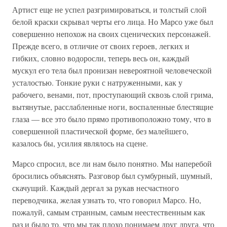
Артист еще не успел разгримироваться, и толстый слой
белой краски скрывал черты его лица. Но Марсо уже был
совершенно непохож на своих сценических персонажей.
Прежде всего, в отличие от своих героев, легких и
гибких, словно водоросли, теперь весь он, каждый
мускул его тела был пронизан невероятной человеческой
усталостью. Тонкие руки с натруженными, как у
рабочего, венами, пот, проступающий сквозь слой грима,
вытянутые, расслабленные ноги, воспаленные блестящие
глаза — все это было прямо противоположно тому, что в
совершенной пластической форме, без малейшего,
казалось бы, усилия являлось на сцене.
Марсо спросил, все ли нам было понятно. Мы наперебой
бросились объяснять. Разговор был сумбурный, шумный,
скачущий. Каждый дергал за рукав несчастного
переводчика, желая узнать то, что говорил Марсо. Но,
пожалуй, самым странным, самым неестественным как
раз и было то, что мы так плохо понимаем друг друга, что