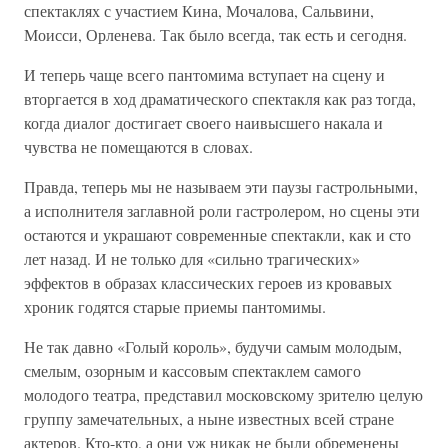
спектаклях с участием Кина, Мочалова, Сальвини,
Моисси, Орленева. Так было всегда, так есть и сегодня.
И теперь чаще всего пантомима вступает на сцену и
вторгается в ход драматического спектакля как раз тогда,
когда диалог достигает своего наивысшего накала и
чувства не помещаются в словах.
Правда, теперь мы не называем эти паузы гастрольными,
а исполнителя заглавной роли гастролером, но сцены эти
остаются и украшают современные спектакли, как и сто
лет назад. И не только для «сильно трагических»
эффектов в образах классических героев из кровавых
хроник годятся старые приемы пантомимы.
Не так давно «Голый король», будучи самым молодым,
смелым, озорным и кассовым спектаклем самого
молодого театра, представил московскому зрителю целую
группу замечательных, а ныне известных всей стране
актеров. Кто-кто, а они уж никак не были обременены