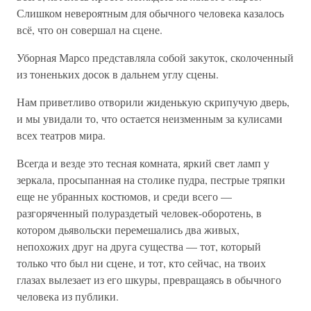
Слишком невероятным для обычного человека казалось
всё, что он совершал на сцене.
Уборная Марсо представляла собой закуток, сколоченный
из тоненьких досок в дальнем углу сцены.
Нам приветливо отворили жиденькую скрипучую дверь,
и мы увидали то, что остается неизменным за кулисами
всех театров мира.
Всегда и везде это тесная комната, яркий свет ламп у
зеркала, просыпанная на столике пудра, пестрые тряпки
еще не убранных костюмов, и среди всего —
разгоряченный полураздетый человек-оборотень, в
котором дьявольски перемешались два живых,
непохожих друг на друга существа — тот, который
только что был ни сцене, и тот, кто сейчас, на твоих
глазах вылезает из его шкуры, превращаясь в обычного
человека из публики.