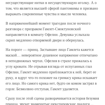
несуществующие нитки в несуществующую иголку. А о
том, что является высшей сферой пантомимы и призвано
выражать сокровенные чувства и мысли человека.
В напряженнейший момент трагедии после ночного
разговора с призраком Гамлет-Смоктуновский
направляется в комнату Офелии. Девушка услыхала
скрип медленно отворяемой двери и обернулась.
На пороге — принц. Застывшее лицо Гамлета кажется
маской… невероятное душевное напряжение отпечатано
в неподвижных чертах. Офелия в страхе прижалась к
углу кровати. Не отрывая взгляда от испуганных глаз
Офелии, Гамлет медленно приближается к ней, берет ее
руку, и вдруг что-то похожее на гримасу крика искажает
его лицо. Но самого крика нет, будто он комом застрял в
горле. Безмолвно отступая, Гамлет удаляется.
Сразу после этой сцены разворачивается история безумия
принца, звучат знаменитые шекспировские диалоги…