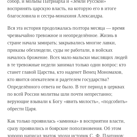
собор, и мольбы Патриарха и «Земли Русской»
воспринять царскую власть, на которую его в итоге
благословила и сестра-монахиня Александра.
Вся эта история продолжалась полтора месяца — время
чрезвычайно тревожное и неопределённое. Жизнь в
стране начала замирать; закрывались многие лавки,
приказы обезлюдели, суды не работали, в войсках
началось брожение. Всех мало-мальски мыслящих людей
в те тревожные недели занимал только один вопрос: кто
станет главой Царства, кто наденет Венец Мономахов,
кто явится опекателем и радетелем государства?
Определённого ответа не было. В тот период в церквах
по всей России молитвы шли почти непрестанно;
верующие взывали к Богу «явить милость», «подсобить»
обрести Царя.
Как только проявилась «заминка» в восприятии власти,
сразу проявились и боярские поползновения. Об этом
хорошо написал знаток эпохи историк С. Ф. Платонов: