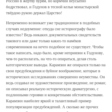
Россию в жертву бурям, но кормчий неусыпно
бодрствовал, и Годунов в тесной кельи монастырской
твёрдою рукою держал Царство!
Непременно возникает уже традиционное в подобных
случаях недоумение: откуда сие историографу было
известно? Ведь никаких документальных свидетельств
такового или даже только каких-то намёков
современников на нечто подобное не существует. Чтобы
такое написать, надо было, кроме неприязни к Годунову,
чем-то располагать, на что-то опираться, делая столь
категорические выводы. Карамзин же опирался только на
свои предубеждения и буйное воображение, которые в
исторических исследованиях совершенно неуместны. Он
ведь создавал не художественное произведение, не роман;
он описывал реальную историческую драматургию, с
подлинными героями и конкретными обстоятельствами.
Карамзин наиболее яркий и талантливый пример
популяризации предубеждений. А сколько же прочих