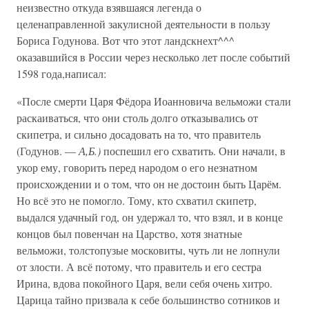
неизвестно откуда взявшаяся легенда о
целенаправленной закулисной деятельности в пользу
Бориса Годунова. Вот что этот ландскнехт^^^
оказавшийся в России через несколько лет после событий
1598 года,написал:
«После смерти Царя Фёдора Иоанновича вельможи стали
раскаиваться, что они столь долго отказывались от
скипетра, и сильно досадовать на то, что правитель
(Годунов. —
А,Б.)
поспешил его схватить. Они начали, в
укор ему, говорить перед народом о его незнатном
происхождении и о том, что он не достоин быть Царём.
Но всё это не помогло. Тому, кто схватил скипетр,
выдался удачный год, он удержал то, что взял, и в конце
концов был повенчан на Царство, хотя знатные
вельможи, толстопузые московиты, чуть ли не лопнули
от злости. А всё потому, что правитель и его сестра
Ирина, вдова покойного Царя, вели себя очень хитро.
Царица тайно призвала к себе большинство сотников и