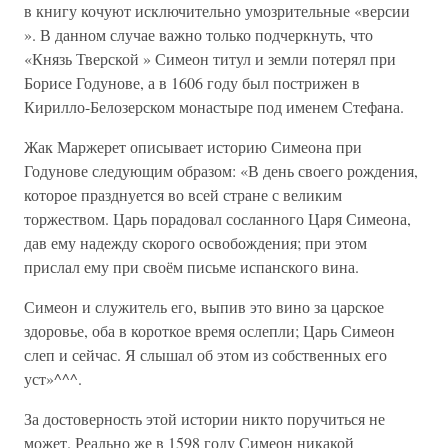
в книгу кочуют исключительно умозрительные «версии
». В данном случае важно только подчеркнуть, что
«Князь Тверской » Симеон титул и земли потерял при
Борисе Годунове, а в 1606 году был пострижен в
Кирилло-Белозерском монастыре под именем Стефана.
Жак Маржерет описывает историю Симеона при
Годунове следующим образом: «В день своего рождения,
которое празднуется во всей стране с великим
торжеством. Царь порадовал сосланного Царя Симеона,
дав ему надежду скорого освобождения; при этом
прислал ему при своём письме испанского вина.
Симеон и служитель его, выпив это вино за царское
здоровье, оба в короткое время ослепли; Царь Симеон
слеп и сейчас. Я слышал об этом из собственных его
уст»^^^.
За достоверность этой истории никто поручиться не
может. Реально же в 1598 году Симеон никакой