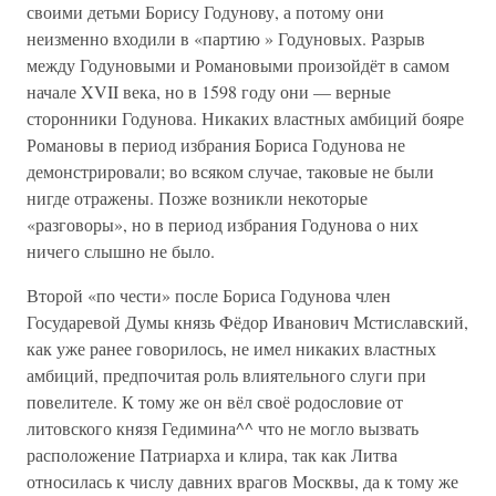
своими детьми Борису Годунову, а потому они
неизменно входили в «партию » Годуновых. Разрыв
между Годуновыми и Романовыми произойдёт в самом
начале XVII века, но в 1598 году они — верные
сторонники Годунова. Никаких властных амбиций бояре
Романовы в период избрания Бориса Годунова не
демонстрировали; во всяком случае, таковые не были
нигде отражены. Позже возникли некоторые
«разговоры», но в период избрания Годунова о них
ничего слышно не было.
Второй «по чести» после Бориса Годунова член
Государевой Думы князь Фёдор Иванович Мстиславский,
как уже ранее говорилось, не имел никаких властных
амбиций, предпочитая роль влиятельного слуги при
повелителе. К тому же он вёл своё родословие от
литовского князя Гедимина^^ что не могло вызвать
расположение Патриарха и клира, так как Литва
относилась к числу давних врагов Москвы, да к тому же