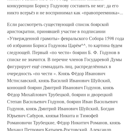
конкуренции Борису Годунову составить не мог; да его
никто всерьёз и не воспринимал как «правопреемника»...
Если рассмотреть существующий список боярской
аристократии, принявшей участие в подписании
«Утвержденной грамоты» февральского Собора 1598 года
об избрании Бориса Годунова Царём^^, то картина будем
следующей. Первый «по чести» боярин Б. Ф. Годунов в
списке не значится. В перечне членов Государевой Думы
фигурирует ещё семнадцать лиц, распределённых в
очередность «по чести ». Князь Фёдор Иванович
Мстиславский, князь Василий Иванович Шуйский,
конюший боярин Дмитрий Иванович Годунов, князь
Фёдор Михайлович Трубецкой, боярин и дворецкий
Степан Васильевич Годунов, боярин Иван Васильевич
Годунов, князь Дмитрий Иванович Шуйский, Богдан
Юрьевич Сабуров, князья Никита и Тимофей
Романовичи Трубецкие, Фёдор Никитич Романов, князь
Михаил Петрович Катырев-Ростовский, Александр