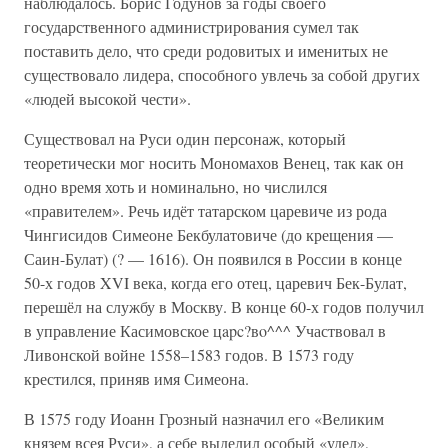
наблюдалось. Борис Годунов за годы своего
государственного администрирования сумел так
поставить дело, что среди родовитых и именитых не
существовало лидера, способного увлечь за собой других
«людей высокой чести».
Существовал на Руси один персонаж, который
теоретически мог носить Мономахов Венец, так как он
одно время хоть и номинально, но числился
«правителем». Речь идёт татарском царевиче из рода
Чингисидов Симеоне Бекбулатовиче (до крещения —
Саин-Булат) (? — 1616). Он появился в России в конце
50-х годов XVI века, когда его отец, царевич Бек-Булат,
перешёл на службу в Москву. В конце 60-х годов получил
в управление Касимовское цapc?вo^^^ Участвовал в
Ливонской войне 1558–1583 годов. В 1573 году
крестился, приняв имя Симеона.
В 1575 году Иоанн Грозный назначил его «Великим
князем всея Руси», а себе выделил особый «удел»,