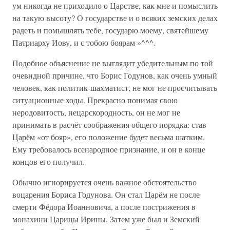
ум никогда не приходило о Царстве, как мне и помыслить
на такую высоту? О государстве и о всяких земских делах
радеть и помышлять тебе, государю моему, святейшему
Патриарху Иову, и с тобою боярам »^^^.
Подобное объяснение не выглядит убедительным по той
очевидной причине, что Борис Годунов, как очень умный
человек, как политик-шахматист, не мог не просчитывать
ситуационные ходы. Прекрасно понимая свою
неродовитость, нецарскородность, он не мог не
принимать в расчёт соображения общего порядка: став
Царём «от бояр», его положение будет весьма шатким.
Ему требовалось всенародное признание, и он в конце
концов его получил.
Обычно игнорируется очень важное обстоятельство
воцарения Бориса Годунова. Он стал Царём не после
смерти Фёдора Иоанновича, а после пострижения в
монахини Царицы Ирины. Затем уже был и Земский