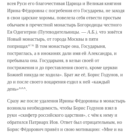
всея Руси его благочестивая Царица и Великая княгиня
Ирина Фёдоровна с погребения его Государева, не заходя
в свои царские хоромы, повелела себя отвести простым
обычаем в пречестной монастырь Богородицы честного
Ея Одигитрии (Путеводительницы. —
А.Б.),
что зовётся
Новый монастырь, от города Москвы в пяти
поприщах^’^ В том монастыре она, Государыня,
постриглась, а в инокинях дали имя ей Александра, и
пребывала она. Государыня, в кельи своей от
пострижения и до преставления своего, кроме церкви
Божией никуда не ходила». Брат же её, Борис Годунов, и
до и после своего воцарения ездил к ней «каждый
день»^^^.
Сразу же после удаления Ирины Фёдоровны в монастырь
возникла необходимость, чтобы Борис Годунов взял в
руки «скифетр российского царствия», с чём к нему и
обратился Патриарх Иов. Ответ был отрицательным, но
Борис Фёдорович привёл и свою мотивацию: «Мне и на