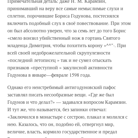
Примечательная деталь: даже Н. М. Карамзин,
принимавший на веру все самые немыслимые слухи и
сплетни, порочившие Бориса Годунова, постеснялся
включить подобный слух в своё повествование. При этом
он был абсолютно уверен, что за семь лет до того Борис
«смело вонзил убийственный нож в гортань Святого
младенца Димитрия, чтобы похитить корону »^^"·. При
всей своей недоброжелательной скрупулезности
«последний летописец » так и не сумел отыскать
признаков «преступной » закулисной активности
Годунова в январе—феврале 1598 года.
Однако его неистребимый антигодуновский пафос
заставлял писать несообразные вещи. «Где же был
Годунов и что делал?» — задавался вопросом Карамзин.
И тут же, что называется, без запинки отвечал:
«Заключился в монастыре с сестрою, плакал и молился с
нею. Казалось, что он, подобно ей, отвергнул мир,
величие, власть, кормило государственное и предал