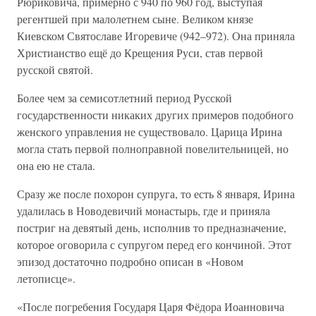
Рюриковича, примерно с 940 по 960 год, выступая
регентшей при малолетнем сыне. Великом князе
Киевском Святославе Игоревиче (942–972). Она приняла
Христианство ещё до Крещения Руси, став первой
русской святой.
Более чем за семисотлетний период Русской
государственности никаких других примеров подобного
женского управления не существовало. Царица Ирина
могла стать первой полноправной повелительницей, но
она ею не стала.
Сразу же после похорон супруга, то есть 8 января, Ирина
удалилась в Новодевичий монастырь, где и приняла
постриг на девятый день, исполнив то предназначение,
которое оговорила с супругом перед его кончиной. Этот
эпизод достаточно подробно описан в «Новом
летописце».
«После погребения Государя Царя Фёдора Иоанновича