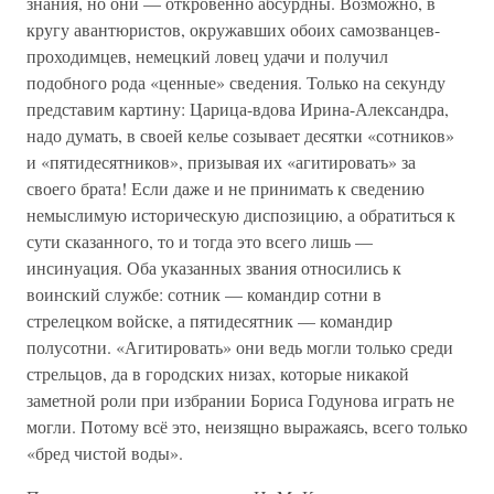
знания, но они — откровенно абсурдны. Возможно, в
кругу авантюристов, окружавших обоих самозванцев-
проходимцев, немецкий ловец удачи и получил
подобного рода «ценные» сведения. Только на секунду
представим картину: Царица-вдова Ирина-Александра,
надо думать, в своей келье созывает десятки «сотников»
и «пятидесятников», призывая их «агитировать» за
своего брата! Если даже и не принимать к сведению
немыслимую историческую диспозицию, а обратиться к
сути сказанного, то и тогда это всего лишь —
инсинуация. Оба указанных звания относились к
воинский службе: сотник — командир сотни в
стрелецком войске, а пятидесятник — командир
полусотни. «Агитировать» они ведь могли только среди
стрельцов, да в городских низах, которые никакой
заметной роли при избрании Бориса Годунова играть не
могли. Потому всё это, неизящно выражаясь, всего только
«бред чистой воды».