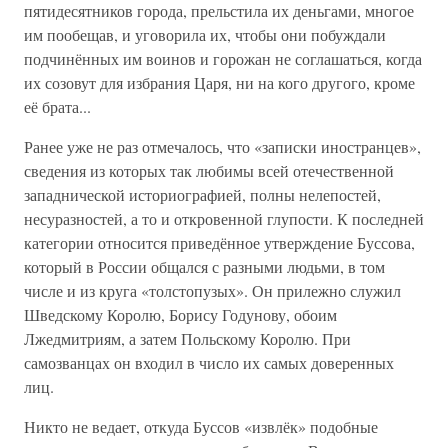
пятидесятников города, прельстила их деньгами, многое
им пообещав, и уговорила их, чтобы они побуждали
подчинённых им воинов и горожан не соглашаться, когда
их созовут для избрания Царя, ни на кого другого, кроме
её брата...
Ранее уже не раз отмечалось, что «записки иностранцев»,
сведения из которых так любимы всей отечественной
западнической историографией, полны нелепостей,
несуразностей, а то и откровенной глупости. К последней
категории относится приведённое утверждение Буссова,
который в России общался с разными людьми, в том
числе и из круга «толстопузых». Он прилежно служил
Шведскому Королю, Борису Годунову, обоим
Лжедмитриям, а затем Польскому Королю. При
самозванцах он входил в число их самых доверенных
лиц.
Никто не ведает, откуда Буссов «извлёк» подобные