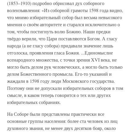
(1853–1910) подробно обрисовал дух соборного
волеизъявления: «Из соборной грамоты 1598 года видно,
что мнимо избирательный собор был весьма невысокого
мнения о своём авторитете и старался исключительно о
том, чтобы постигнуть волю Божию. Наши предки
твёрдо верили, что Цари поставляются Богом. А гласу
народа (а не гласу собора) придавали значение лишь
отголоска, проявления гласа Божия. ...Единомыслие
всенародного множества, с точки зрения XVI века, не
могло быть делом рук человеческих, а могло быть только
делом Божественного промысла. Его-то указаний и
жаждали в 1598 году люди Московского государства.
Поэтому они не допускали избирательных соборов в том
смысле, в каком теперь говорится о тех или других
избирательных собраниях.
На Соборе были представлены практически все
основные группы населения: более ста человек из лиц
духовного звания, не менее двух десятков бояр, около