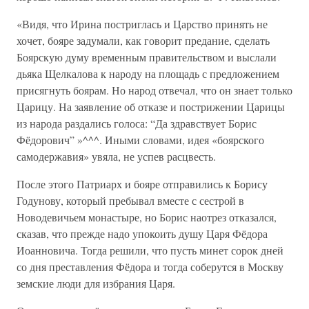
«Видя, что Ирина постриглась и Царство принять не
хочет, бояре задумали, как говорит предание, сделать
Боярскую думу временным правительством и выслали
дьяка Щелкалова к народу на площадь с предложением
присягнуть боярам. Но народ отвечал, что он знает только
Царицу. На заявление об отказе и пострижении Царицы
из народа раздались голоса: “Да здравствует Борис
Фёдорович” »^^^. Иными словами, идея «боярского
самодержавия» увяла, не успев расцвесть.
После этого Патриарх и бояре отправились к Борису
Годунову, который пребывал вместе с сестрой в
Новодевичьем монастыре, но Борис наотрез отказался,
сказав, что прежде надо упокоить душу Царя Фёдора
Иоанновича. Тогда решили, что пусть минет сорок дней
со дня преставления Фёдора и тогда соберутся в Москву
земские люди для избрания Царя.