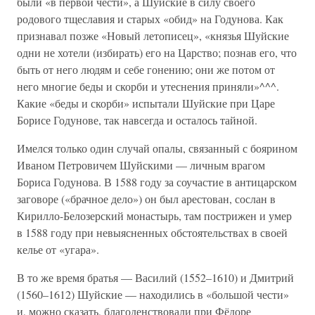
были «в первой чести», а Шуйские в силу своего
родового тщеславия и старых «обид» на Годунова. Как
признавал позже «Новый летописец», «князья Шуйские
одни не хотели (избирать) его на Царство; познав его, что
быть от него людям и себе гонению; они же потом от
него многие беды и скорби и утеснения приняли»^^^.
Какие «беды и скорби» испытали Шуйские при Царе
Борисе Годунове, так навсегда и осталось тайной.
Имелся только один случай опалы, связанный с боярином
Иваном Петровичем Шуйскими — личным врагом
Бориса Годунова. В 1588 году за соучастие в антицарском
заговоре («брачное дело») он был арестован, сослан в
Кирилло-Белозерский монастырь, там пострижен и умер
в 1588 году при невыясненных обстоятельствах в своей
келье от «угара».
В то же время братья — Василий (1552–1610) и Дмитрий
(1560–1612) Шуйские — находились в «большой чести»
и, можно сказать, благоденствовали при Фёдоре