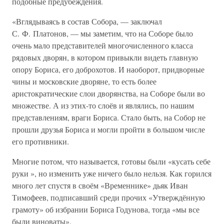
подобные предубеждения.
«Вглядываясь в состав Собора, — заключал
С. Ф. Платонов, — мы заметим, что на Соборе было
очень мало представителей многочисленного класса
рядовых дворян, в котором привыкли видеть главную
опору Бориса, его доброхотов. И наоборот, придворные
чины и московские дворяне, то есть более
аристократические слои дворянства, на Соборе были во
множестве. А из этих-то слоёв и являлись, по нашим
представлениям, враги Бориса. Стало быть, на Собор не
прошли друзья Бориса и могли пройти в большом числе
его противники.
Многие потом, что называется, готовы были «кусать себе
руки », но изменить уже ничего было нельзя. Как горился
много лет спустя в своём «Временнике» дьяк Иван
Тимофеев, подписавший среди прочих «Утверждённую
грамоту» об избрании Бориса Годунова, тогда «мы все
были виноваты».