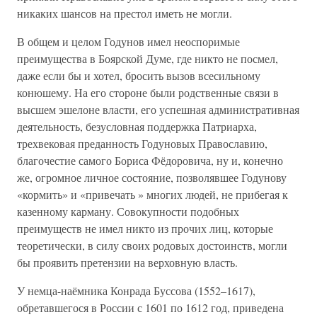
никаких шансов на престол иметь не могли.
В общем и целом Годунов имел неоспоримые
преимущества в Боярской Думе, где никто не посмел,
даже если бы и хотел, бросить вызов всесильному
конюшему. На его стороне были родственные связи в
высшем эшелоне власти, его успешная административная
деятельность, безусловная поддержка Патриарха,
трехвековая преданность Годуновых Православию,
благочестие самого Бориса Фёдоровича, ну и, конечно
же, огромное личное состояние, позволявшее Годунову
«кормить» и «привечать » многих людей, не прибегая к
казенному карману. Совокупности подобных
преимуществ не имел никто из прочих лиц, которые
теоретически, в силу своих родовых достоинств, могли
бы проявить претензии на верховную власть.
У немца-наёмника Конрада Буссова (1552–1617),
обретавшегося в России с 1601 по 1612 год, приведена