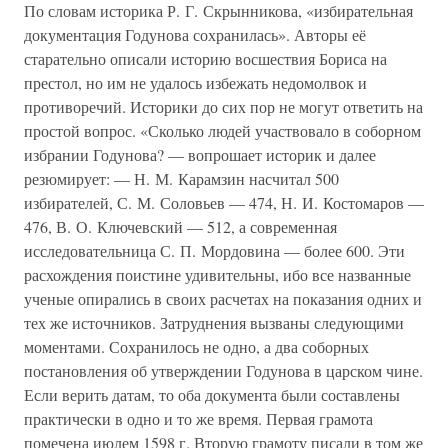
По словам историка Р. Г. Скрынникова, «избирательная
документация Годунова сохранилась». Авторы её
старательно описали историю восшествия Бориса на
престол, но им не удалось избежать недомолвок и
противоречий. Историки до сих пор не могут ответить на
простой вопрос. «Сколько людей участвовало в соборном
избрании Годунова? — вопрошает историк и далее
резюмирует: — Н. М. Карамзин насчитал 500
избирателей, С. М. Соловьев — 474, Н. И. Костомаров —
476, В. О. Ключевский — 512, а современная
исследовательница С. П. Мордовина — более 600. Эти
расхождения поистине удивительны, ибо все названные
ученые опирались в своих расчетах на показания одних и
тех же источников. Затруднения вызваны следующими
моментами. Сохранилось не одно, а два соборных
постановления об утверждении Годунова в царском чине.
Если верить датам, то оба документа были составлены
практически в одно и то же время. Первая грамота
помечена июлем 1598 г. Вторую грамоту писали в том же