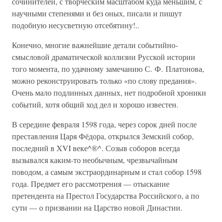
сочинителей, с творческим масштабом куда меньшим, с
научными степенями и без оных, писали и пишут
подобную несусветную отсебятину!..
Конечно, многие важнейшие детали событийно-
смысловой драматической коллизии Русской истории
того момента, по удачному замечанию С. Ф. Платонова,
можно реконструировать только «по слову предания».
Очень мало подлинных данных, нет подробной хроники
событий, хотя общий ход дел и хорошо известен.
В середине февраля 1598 года, через сорок дней после
преставления Царя Фёдора, открылся Земский собор,
последний в XVI веке^®^. Созыв соборов всегда
вызывался каким-то необычным, чрезвычайным
поводом, а самым экстраординарным и стал собор 1598
года. Предмет его рассмотрения — отыскание
претендента на Престол Государства Российского, а по
сути — о призвании на Царство новой Династии.