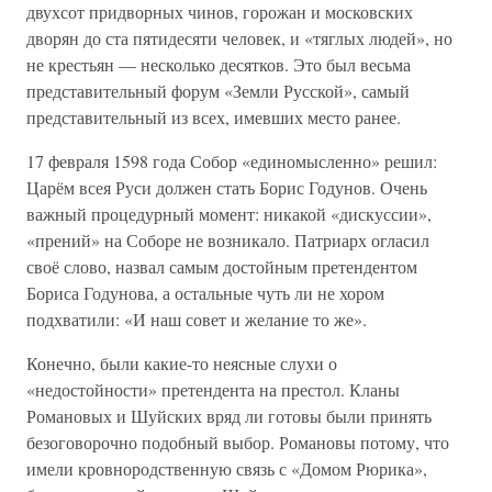
двухсот придворных чинов, горожан и московских
дворян до ста пятидесяти человек, и «тяглых людей», но
не крестьян — несколько десятков. Это был весьма
представительный форум «Земли Русской», самый
представительный из всех, имевших место ранее.
17 февраля 1598 года Собор «единомысленно» решил:
Царём всея Руси должен стать Борис Годунов. Очень
важный процедурный момент: никакой «дискуссии»,
«прений» на Соборе не возникало. Патриарх огласил
своё слово, назвал самым достойным претендентом
Бориса Годунова, а остальные чуть ли не хором
подхватили: «И наш совет и желание то же».
Конечно, были какие-то неясные слухи о
«недостойности» претендента на престол. Кланы
Романовых и Шуйских вряд ли готовы были принять
безоговорочно подобный выбор. Романовы потому, что
имели кровнородственную связь с «Домом Рюрика»,