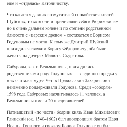
ещё и «отдалась» Католичеству.
Что касается давних возмутителей спокойствия князей
Шуйских, то хотя они и причисляли себя к Рюриковичам,
но в очень дальнем колене и по степени родственной
близости с «царским древом » состязаться с Борисом
Годуновым не могли. К тому же Дмитрий Шуйский
приходился свояком Борису Фёдоровичу; оба были
женаты на дочерях Малюты Скуратова.
Сабуровы, как и Вельяминовы, приходились
родственниками роду Годуновых — за единого предка у
них считался мурза Чет, в Православии Захария; они
неизменно поддерживали Годунова. Среди «соборян»
1598 года Сабуровых насчитывалось 11 человек, а
Вельяминовы имели 20 представителей.
Пятнадцатый «по чести» боярин князь Иван Михайлович
Глинский (ок. 1540–1602) был двоюродным братом Царя
Иоанна Грозного и свояком Бориса Годунова; он был