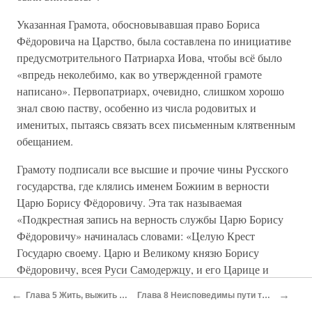
Указанная Грамота, обосновывавшая право Бориса
Фёдоровича на Царство, была составлена по инициативе
предусмотрительного Патриарха Иова, чтобы всё было
«впредь неколебимо, как во утвержденной грамоте
написано». Первопатриарх, очевидно, слишком хорошо
знал свою паству, особенно из числа родовитых и
именитых, пытаясь связать всех письменным клятвенным
обещанием.
Грамоту подписали все высшие и прочие чины Русского
государства, где клялись именем Божиим в верности
Царю Борису Фёдоровичу. Эта так называемая
«Подкрестная запись на верность службы Царю Борису
Фёдоровичу» начиналась словами: «Целую Крест
Государю своему. Царю и Великому князю Борису
Фёдоровичу, всея Руси Самодержцу, и его Царице и
Великой княгине Марье, и их детям. Царевичу Фёдору и
←
→
Глава 5 Жить, выжить и победить
Глава 8 Неисповедимы пути твои, господи...
Царевне Оксинье (Ксении. —
А.Б.),
и тем детям, которых