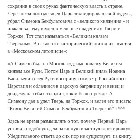
сохранив в своих руках фактическую власть в стране.
Через несколько месяцев Царь ликвидировал свой «удел»,
убрал Симеона Бекбулатовича с «великого княжения » и
пожаловал ему в удел земельные владения в Твери и
Торжке. Тот стал называться «Великим князем
Тверским». Вот как этот исторический эпизод излагается
в «Московском летописце»:
«А Симеон был на Москве год, именовался Великим
князем все Руси. Потом Царь и Великий князь Иоанна
Васильевич всея Руси воспринял скифетр Российского
Царствия и облачился в царскую багряницу и венец и
диадему на себя возложил, как и было прежде. А
Симеону дал в удел Тверь, да Торжок, и велел его писать:
“Князь Великий Симеон Бекбулатович Тверской” »^^^
Здесь не время размышлять о тот, почему Первый Царь
устроил подобную декоративную властную «рокировку».
Убедительного ответа до сих пор не существует, из книгу