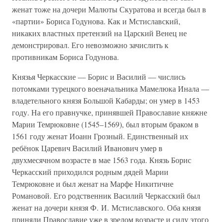
женат тоже на дочери Малюты Скуратова и всегда был в
«партии» Бориса Годунова. Как и Мстиславский,
никаких властных претензий на Царский Венец не
демонстрировал. Его невозможно зачислить к
противникам Бориса Годунова.
Князья Черкасские — Борис и Василий — числись
потомками турецкого военачальника Мамелюка Инала —
владетельного князя Большой Кабарды; он умер в 1453
году. На его правнучке, принявшей Православие княжне
Марии Темрюковне (1545–1569), был вторым браком в
1561 году женат Иоанн Грозный. Единственный их
ребёнок Царевич Василий Иванович умер в
двухмесячном возрасте в мае 1563 года. Князь Борис
Черкасский приходился родным дядей Марии
Темрюковне и был женат на Марфе Никитичне
Романовой. Его родственник Василий Черкасский был
женат на дочери князя Ф. И. Мстиславского. Оба князя
приняли Православие уже в зрелом возрасте и силу этого