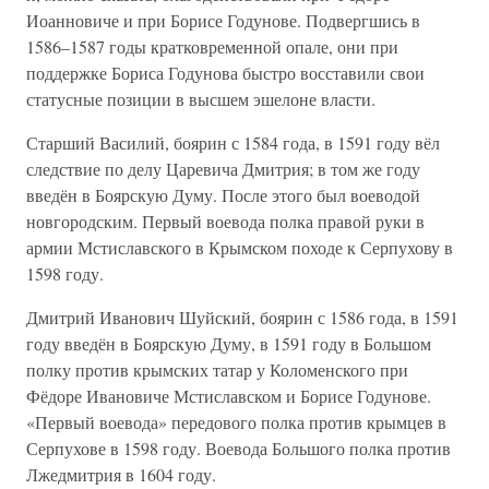
Иоанновиче и при Борисе Годунове. Подвергшись в
1586–1587 годы кратковременной опале, они при
поддержке Бориса Годунова быстро восставили свои
статусные позиции в высшем эшелоне власти.
Старший Василий, боярин с 1584 года, в 1591 году вёл
следствие по делу Царевича Дмитрия; в том же году
введён в Боярскую Думу. После этого был воеводой
новгородским. Первый воевода полка правой руки в
армии Мстиславского в Крымском походе к Серпухову в
1598 году.
Дмитрий Иванович Шуйский, боярин с 1586 года, в 1591
году введён в Боярскую Думу, в 1591 году в Большом
полку против крымских татар у Коломенского при
Фёдоре Ивановиче Мстиславском и Борисе Годунове.
«Первый воевода» передового полка против крымцев в
Серпухове в 1598 году. Воевода Большого полка против
Лжедмитрия в 1604 году.