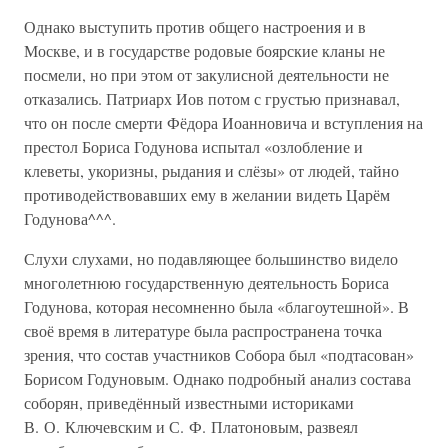
Однако выступить против общего настроения и в
Москве, и в государстве родовые боярские кланы не
посмели, но при этом от закулисной деятельности не
отказались. Патриарх Иов потом с грустью признавал,
что он после смерти Фёдора Иоанновича и вступления на
престол Бориса Годунова испытал «озлобление и
клеветы, укоризны, рыдания и слёзы» от людей, тайно
противодействовавших ему в желании видеть Царём
Годунова^^^.
Слухи слухами, но подавляющее большинство видело
многолетнюю государственную деятельность Бориса
Годунова, которая несомненно была «благоутешной». В
своё время в литературе была распространена точка
зрения, что состав участников Собора был «подтасован»
Борисом Годуновым. Однако подробный анализ состава
соборян, приведённый известными историками
В. О. Ключевским и С. Ф. Платоновым, развеял