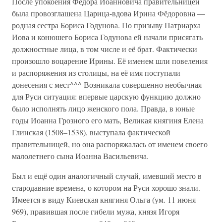
После упокоения Фёдора Иоанновича правительницей
была провозглашена Царица-вдова Ирина Фёдоровна —
родная сестра Бориса Годунова. По призыву Патриарха
Иова и конюшего Бориса Годунова ей начали присягать
должностные лица, в том числе и её брат. Фактически
произошло воцарение Ирины. Её именем шли повеления
и распоряжения из столицы, на её имя поступали
донесения с мест^^^ Возникала совершенно необычная
для Руси ситуация: впервые царскую функцию должно
было исполнять лицо женского пола. Правда, в юные
годы Иоанна Грозного его мать, Великая княгиня Елена
Глинская (1508–1538), выступала фактической
правительницей, но она распоряжалась от именем своего
малолетнего сына Иоанна Васильевича.
Был и ещё один аналогичный случай, имевший место в
стародавние времена, о котором на Руси хорошо знали.
Имеется в виду Киевская княгиня Ольга (ум. 11 июня
969), правившая после гибели мужа, князя Игоря