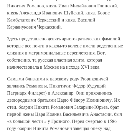
Никитич Романов, князь Иван Михайлович Глинский,
князь Александр Иванович Шуйский, князь Борис
Камбулатович Черкасский и князь Василий
Карданукович Черкасский.
Здесь представлено девять аристократических фамилий,
которые все почти в каком-то колене имели родственные
слияния и матримониальные переплетения. Вот,
собственно, та русская властная элита, которая
наличествовала в Москве на исходе XVI века.
Самыми близкими к царскому роду Рюриковичей
являлись Романовы, Никитичи: Фёдор (будущий
Патриарх Филарет) и Александр. Они приходились
двоюродными братьями Царю Фёдору Иоанновичу. Их
отец, боярин Никита Романович Захарьин-Юрьев, брат
первой жены Царя Иоанна Васильевича Анастасии, был
«в большой чести » у Грозного. Перед смертью в 1586
году боярин Никита Романович завещал опеку над