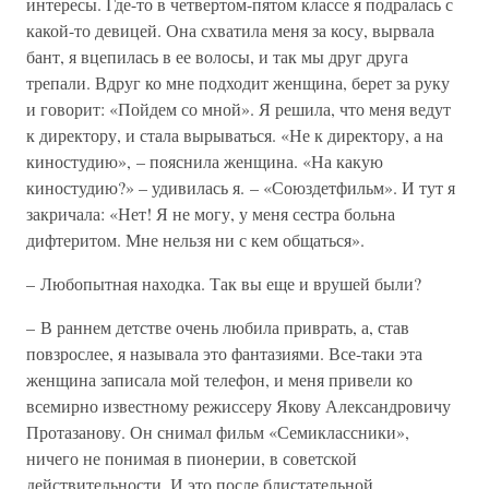
интересы. Где-то в четвертом-пятом классе я подралась с
какой-то девицей. Она схватила меня за косу, вырвала
бант, я вцепилась в ее волосы, и так мы друг друга
трепали. Вдруг ко мне подходит женщина, берет за руку
и говорит: «Пойдем со мной». Я решила, что меня ведут
к директору, и стала вырываться. «Не к директору, а на
киностудию», – пояснила женщина. «На какую
киностудию?» – удивилась я. – «Союздетфильм». И тут я
закричала: «Нет! Я не могу, у меня сестра больна
дифтеритом. Мне нельзя ни с кем общаться».
– Любопытная находка. Так вы еще и врушей были?
– В раннем детстве очень любила приврать, а, став
повзрослее, я называла это фантазиями. Все-таки эта
женщина записала мой телефон, и меня привели ко
всемирно известному режиссеру Якову Александровичу
Протазанову. Он снимал фильм «Семиклассники»,
ничего не понимая в пионерии, в советской
действительности. И это после блистательной