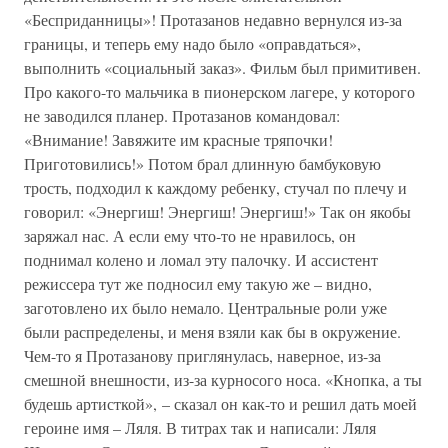
«Бесприданницы»! Протазанов недавно вернулся из-за
границы, и теперь ему надо было «оправдаться»,
выполнить «социальный заказ». Фильм был примитивен.
Про какого-то мальчика в пионерском лагере, у которого
не заводился планер. Протазанов командовал:
«Внимание! Завяжите им красные тряпочки!
Приготовились!» Потом брал длинную бамбуковую
трость, подходил к каждому ребенку, стучал по плечу и
говорил: «Энергиш! Энергиш! Энергиш!» Так он якобы
заряжал нас. А если ему что-то не нравилось, он
поднимал колено и ломал эту палочку. И ассистент
режиссера тут же подносил ему такую же – видно,
заготовлено их было немало. Центральные роли уже
были распределены, и меня взяли как бы в окружение.
Чем-то я Протазанову приглянулась, наверное, из-за
смешной внешности, из-за курносого носа. «Кнопка, а ты
будешь артисткой», – сказал он как-то и решил дать моей
героине имя – Ляля. В титрах так и написали: Ляля