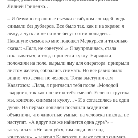
Лилией Гриценко…
– И безумно страшные съемки с табуном лошадей, ведь
снимали без дублеров. Все было так, как и на экране: я
лежу, а чуть ли не по мне бегут сотни лошадей…
Накануне съемок ко мне подошел Меркурьев и тихонько
сказал: «Ляля, не советую!..» Я заупрямилась, стала
отказываться, и тогда принесли куклу. Нарядили,
положили на поле, вырыли яму для оператора, прикрыли
листом железа, собрались снимать. Но все равно было
видно, что лежит не человек. Тогда выступил сам
Калатозов: «Ляля, я пригласил тебя после «Молодой
гвардии», так как посчитал тебя смелой. Если ты трусиха,
мы, конечно, снимем и куклу…» И я согласилась на один
дубль. На первых лошадей посадили всадников,
объяснили, что животные умные, на человека никогда не
наступят. «А вдруг все же найдется одна дура?» –
заскулила я. «Не волнуйся, там люди, все под
контролем», – заверил Калатозов и даже решил снимать