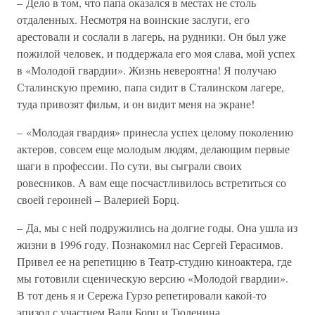
– Дело в том, что папа оказался в местах не столь
отдаленных. Несмотря на воинские заслуги, его
арестовали и сослали в лагерь, на рудники. Он был уже
пожилой человек, и поддержала его моя слава, мой успех
в «Молодой гвардии». Жизнь невероятна! Я получаю
Сталинскую премию, папа сидит в Сталинском лагере,
туда привозят фильм, и он видит меня на экране!
– «Молодая гвардия» принесла успех целому поколению
актеров, совсем еще молодым людям, делающим первые
шаги в профессии. По сути, вы сыграли своих
ровесников. А вам еще посчастливилось встретиться со
своей героиней – Валерией Борц.
– Да, мы с ней подружились на долгие годы. Она ушла из
жизни в 1996 году. Познакомил нас Сергей Герасимов.
Привел ее на репетицию в Театр-студию киноактера, где
мы готовили сценическую версию «Молодой гвардии».
В тот день я и Сережа Гурзо репетировали какой-то
эпизод с участием Вали Борц и Тюленина,