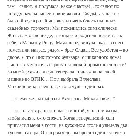
там – салют. Я подумала, какое счастье! Это салют по
поводу начала нашей новой жизни. Свадьбы у нас не
было. Я суеверный человек и очень боюсь пышных
свадебных торжеств. Мы поженились символически.
Жить нам было негде, и тогда его родители взяли нас к
себе, в Марьину Рощу. Мама передвинула шкаф, за него
поместили матрас, рядом – брат Славы. Все удобства – во
дворе. Я-то с Никитского бульвара, с шикарного дома!
Папа – заместитель наркома танковой промышленности!
За мной ухаживал сын генерала, приезжал на своей
машине во ВГИК… Но я выбрала Вячеслава
Михайловича и решила, что замуж – один раз.
– Почему же вы выбрали Вячеслава Михайловича?
– Поскольку я рано осталась сиротой, я не привыкла,
чтобы меня кто-то опекал. Когда генеральский сын
пригласил меня в гости, на кухонном столе я увидела два
кусочка сахара. Он первым делом бросил один кусочек в