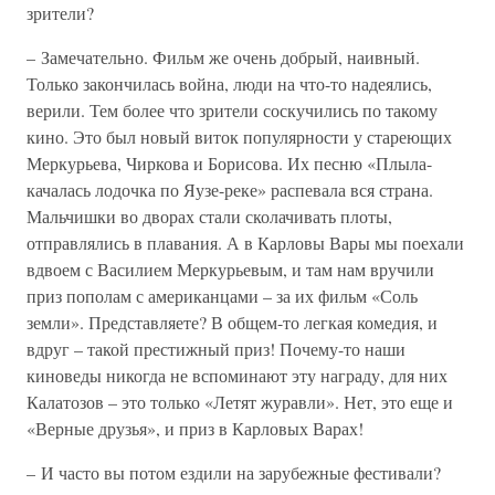
зрители?
– Замечательно. Фильм же очень добрый, наивный.
Только закончилась война, люди на что-то надеялись,
верили. Тем более что зрители соскучились по такому
кино. Это был новый виток популярности у стареющих
Меркурьева, Чиркова и Борисова. Их песню «Плыла-
качалась лодочка по Яузе-реке» распевала вся страна.
Мальчишки во дворах стали сколачивать плоты,
отправлялись в плавания. А в Карловы Вары мы поехали
вдвоем с Василием Меркурьевым, и там нам вручили
приз пополам с американцами – за их фильм «Соль
земли». Представляете? В общем-то легкая комедия, и
вдруг – такой престижный приз! Почему-то наши
киноведы никогда не вспоминают эту награду, для них
Калатозов – это только «Летят журавли». Нет, это еще и
«Верные друзья», и приз в Карловых Варах!
– И часто вы потом ездили на зарубежные фестивали?