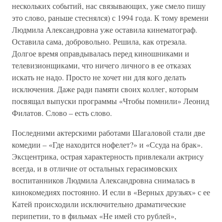
нескольких событий, нас связывающих, уже смело пишу
это слово, раньше стеснялся) с 1994 года. К тому времени
Людмила Александровна уже оставила кинематограф.
Оставила сама, добровольно. Решила, как отрезала.
Долгое время оправдывалась перед киношниками и
телевизионщиками, что ничего личного в ее отказах
искать не надо. Просто не хочет ни для кого делать
исключения. Даже ради памяти своих коллег, которым
посвящал выпуски программы «Чтобы помнили» Леонид
Филатов. Слово – есть слово.
Последними актерскими работами Шагаловой стали две
комедии – «Где находится нофелет?» и «Ссуда на брак».
Эксцентрика, острая характерность привлекали актрису
всегда, и в отличие от остальных герасимовских
воспитанников Людмила Александровна снималась в
кинокомедиях постоянно. И если в «Верных друзьях» с ее
Катей происходили исключительно драматические
перипетии, то в фильмах «Не имей сто рублей»,