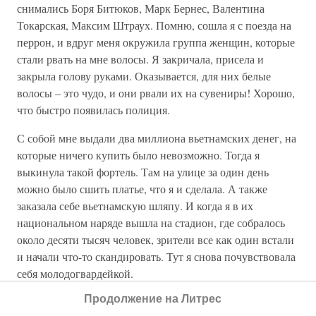
снимались Боря Битюков, Марк Бернес, Валентина
Токарская, Максим Штраух. Помню, сошла я с поезда на
перрон, и вдруг меня окружила группа женщин, которые
стали рвать на мне волосы. Я закричала, присела и
закрыла голову руками. Оказывается, для них белые
волосы – это чудо, и они рвали их на сувениры! Хорошо,
что быстро появилась полиция.
С собой мне выдали два миллиона вьетнамских денег, на
которые ничего купить было невозможно. Тогда я
выкинула такой фортель. Там на улице за один день
можно было сшить платье, что я и сделала. А также
заказала себе вьетнамскую шляпу. И когда я в их
национальном наряде вышла на стадион, где собралось
около десяти тысяч человек, зрители все как один встали
и начали что-то скандировать. Тут я снова почувствовала
себя молодогвардейкой.
Продолжение на Литрес
Но всегда и во всех поездках через какое-то время