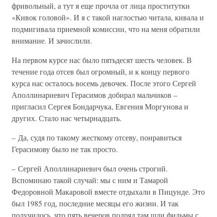
фривольный, а тут я еще прочла от лица проститутки
«Кивок головой». И я с такой наглостью читала, кивала и
подмигивала приемной комиссии, что на меня обратили
внимание. И зачислили.
На первом курсе нас было пятьдесят шесть человек. В
течение года отсев был огромный, и к концу первого
курса нас осталось восемь девочек. После этого Сергей
Аполлинариевич Герасимов добирал мальчиков –
пригласил Сергея Бондарчука, Евгения Моргунова и
других. Стало нас четырнадцать.
– Да, судя по такому жесткому отсеву, понравиться
Герасимову было не так просто.
– Сергей Аполлинариевич был очень строгий.
Вспоминаю такой случай: мы с ним и Тамарой
Федоровной Макаровой вместе отдыхали в Пицунде. Это
был 1985 год, последние месяцы его жизни. И так
получилось, что пять вечеров подряд там шли фильмы с