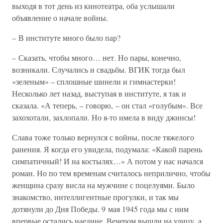
выходя в тот день из кинотеатра, оба услышали
объявление о начале войны.
– В институте много было пар?
– Сказать, чтобы много… нет. Но пары, конечно,
возникали. Случались и свадьбы. ВГИК тогда был
«зеленым» – сплошные шинели и гимнастерки!
Несколько лет назад, выступая в институте, я так и
сказала. «А теперь, – говорю, – он стал «голубым». Все
захохотали, захлопали. Но я-то имела в виду джинсы!
Слава тоже только вернулся с войны, после тяжелого
ранения. Я когда его увидела, подумала: «Какой парень
симпатичный! И на костылях…» А потом у нас начался
роман. Но по тем временам считалось неприлично, чтобы
женщина сразу висла на мужчине с поцелуями. Было
знакомство, интеллигентные прогулки, и так мы
дотянули до Дня Победы. 9 мая 1945 года мы с ним
впервые остались наедине. Вечером вышли на улицу, а