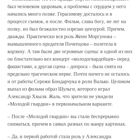
был человеком здоровым, а проблемы с сердцем у него
начались много позже. Герасимову досталось и в
процессе съемок, и после. Фильм, слава богу, не лег на
полку, но был безжалостно изрезан цензурой. Причем,
дважды. Практически вся роль Жени Моргунова –
вымышленного предателя Почепцова – полетела в
корзину. А там были две огромные сцены: в одной из них
он блистательно вел концерт «молодогвардейцев» перед
фашистами, а другая сцена – допроса – была снята на
предельно трагическом нерве. Почти ничего не осталось
и от работы Сережи Бондарчука в роли Валько. Целиком
выпал из фильма образ Шульги, которого играл
Александр Хвыля. Жаль, что зрители не увидели
«Молодой гвардии» в первоначальном варианте.
– После «Молодой гвардии» вы стали беспрерывно
сниматься, причем в самых разных по жанру картинах.
– Да, и первой работой стала роль у Александра