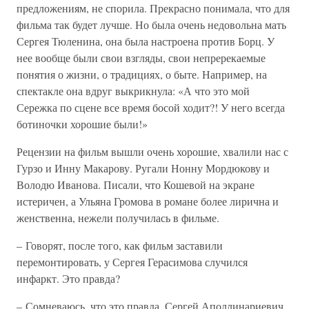
предложениям, не спорила. Прекрасно понимала, что для
фильма так будет лучше. Но была очень недовольна мать
Сергея Тюленина, она была настроена против Борц. У
нее вообще были свои взгляды, свои непререкаемые
понятия о жизни, о традициях, о быте. Например, на
спектакле она вдруг выкрикнула: «А что это мой
Сережка по сцене все время босой ходит?! У него всегда
ботиночки хорошие были!»
Рецензии на фильм вышли очень хорошие, хвалили нас с
Гурзо и Инну Макарову. Ругали Нонну Мордюкову и
Володю Иванова. Писали, что Кошевой на экране
истеричен, а Ульяна Громова в романе более лирична и
женственна, нежели получилась в фильме.
– Говорят, после того, как фильм заставили
перемонтировать, у Сергея Герасимова случился
инфаркт. Это правда?
– Сомневаюсь, что это правда. Сергей Аполлинариевич