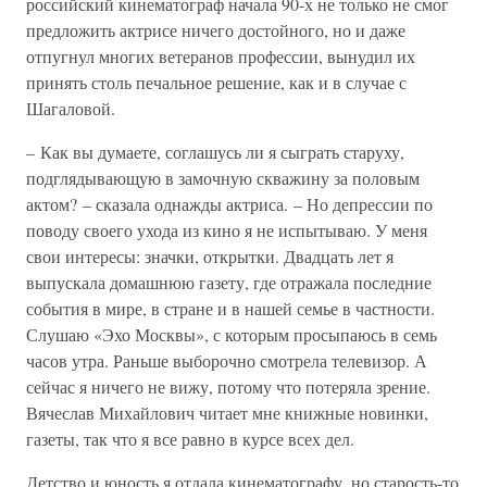
российский кинематограф начала 90-х не только не смог
предложить актрисе ничего достойного, но и даже
отпугнул многих ветеранов профессии, вынудил их
принять столь печальное решение, как и в случае с
Шагаловой.
– Как вы думаете, соглашусь ли я сыграть старуху,
подглядывающую в замочную скважину за половым
актом? – сказала однажды актриса. – Но депрессии по
поводу своего ухода из кино я не испытываю. У меня
свои интересы: значки, открытки. Двадцать лет я
выпускала домашнюю газету, где отражала последние
события в мире, в стране и в нашей семье в частности.
Слушаю «Эхо Москвы», с которым просыпаюсь в семь
часов утра. Раньше выборочно смотрела телевизор. А
сейчас я ничего не вижу, потому что потеряла зрение.
Вячеслав Михайлович читает мне книжные новинки,
газеты, так что я все равно в курсе всех дел.
Детство и юность я отдала кинематографу, но старость-то