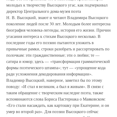
молодых к творчеству Высоцкого угас, как подчеркивал
директор Центрального дома-музея поэта
Н. В. Высоцкий, знают и читают Владимира Высоцкого
поколение людей после 30 лет. Молодым более интересна
биография человека-легенды, история его жизни. Причин
угасания интереса к стихам Высоцкого несколько. В
последние годы его поэзию пытаются уложить в
привычные рамки, строки разобрать и рассортировать по
полочкам: эти гражданственные; эти о любви; те —
сатира и юмор; здесь — «трансформация грамматической
формы поэтического штампа»; тут — «упрощение кода
ради усложнения декодирования информации».
Владимир Высоцкий, наверное, заметил бы по этому
поводу: «И стал я великим, а был я живым». В связи с
таким обращение с творческим наследие поэта, также
вспоминаются слова Бориса Пастернака о Маяковском:
«Его стали насаждать, как картошку при Екатерине, и он
умер во второй раз». Для поэзии Высоцкого сейчас