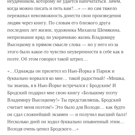
неудачником, которому не удается напечататься. Зачем,
когда можно писать и петь вам?…» — но сам тяжело
переживал невозможность донести свои произведения
людям через книгу. По словам его близкого друга
последних лет жизни, художника Михаила Шемякина,
непризнание вряд ли укорачиваю жизнь Владимиру
Высоцкому в прямом смысле слова — но у него из-за
этого было какое-то чувство неуверенности в себе как в
поэте. Об этом говорил такой штрих…
«…Однажды он прилетел из Нью-Йорка в Париж и
буквально ворвался ко мне… такой радостный! «Мишка,
ты знаешь, я в Нью-Йорке встречался с Бродским! И
Бродский подарил мне свою книгу «Большому поэту
Владимиру Высоцкому!» Ты представляешь, Бродский
считает меня поэтом!» Это было для Володи… как будто
он сдал сложнейший экзамен — и получил высший балл!
Несколько дней он ходил буквально опьяненный этим…
Володя очень ценил Бродского…»