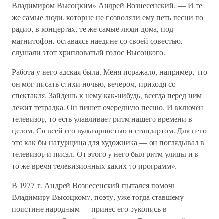
Владимиром Высоцким» Андрей Вознесенский. — И те
же самые люди, которые не позволяли ему петь песни по
радио, в концертах, те же самые люди дома, под
магнитофон, оставаясь наедине со своей совестью,
слушали этот хрипловатый голос Высоцкого.
Работа у него адская была. Меня поражало, например, что
он мог писать стихи ночью, вечером, приходя со
спектакля. Зайдешь к нему как-нибудь, всегда перед ним
лежит тетрадка. Он пишет очередную песню. И включен
телевизор, то есть улавливает ритм нашего времени в
целом. Со всей его вульгарностью и стандартом. Для него
это как бы натурщица для художника — он поглядывал в
телевизор и писал. От этого у него был ритм улицы и в
то же время телевизионных каких-то программ».
В 1977 г. Андрей Вознесенский пытался помочь
Владимиру Высоцкому, поэту, уже тогда ставшему
поистине народным — принес его рукопись в