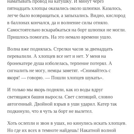
наматывать провод на катушку. И минут через
пятнадцать хлопцы оказались около шлюпки. Казалось,
легче было возвращаться, а запыхались. Видно, кислород
в баллонах кончался, да и волнение силы отняло.
Самостоятельно вскарабкаться на борт шлюпки не могли.
Пришлось помогать. На это немало времени ушло.
Волна вже поднялась. Стрелки часов за двенадцать
перевалили. А хлопцев все нет и нет. У меня на
бронекатере душа изболелась, терпение потерял. А
сигналить не могу, немцы заметят. «Снимайтесь с
якоря! — говорю. — Пошли хлопцев шукать».
И только мы якорь подняли, как из воды вдруг
светящаяся башня выросла. Свет слепящий, словно
автогенный. Двойной взрыв в уши ударил. Катер так
подкинуло, что я чуть за борт не вылетел.
Хоть ослепли и звон в ушах, но кинулись искать хлопцев.
Но где их всех в темноте найдешь! Накатной волной