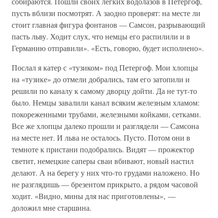
собираются. Пошли своих легких водолазов в Петергоф,
пусть вблизи посмотрят. А заодно проверят: на месте ли
стоит главная фигура фонтанов — Самсон, разрывающий
пасть льву. Ходит слух, что немцы его распилили и в
Германию отправили». «Есть, говорю, будет исполнено».
Послал я катер с «тузиком» под Петергоф. Мои хлопцы
на «тузике» до отмели добрались, там его затопили и
решили по каналу к самому дворцу дойти. Да не тут-то
было. Немцы завалили канал всяким железным хламом:
покореженными трубами, железными койками, сетками.
Все же хлопцы далеко прошли и разглядели — Самсона
на месте нет. И льва не осталось. Пусто. Потом они в
темноте к пристани подобрались. Видят — прожектор
светит, немецкие саперы сваи вбивают, новый настил
делают. А на берегу у них что-то грудами наложено. Но
не разглядишь — брезентом прикрыто, а рядом часовой
ходит. «Видно, мины для нас приготовлены», —
доложил мне старшина.