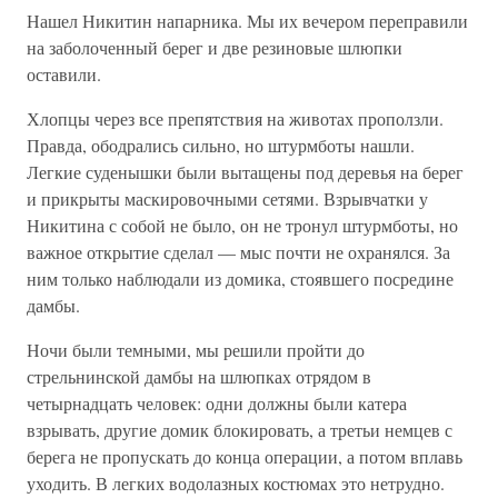
Нашел Никитин напарника. Мы их вечером переправили
на заболоченный берег и две резиновые шлюпки
оставили.
Хлопцы через все препятствия на животах проползли.
Правда, ободрались сильно, но штурмботы нашли.
Легкие суденышки были вытащены под деревья на берег
и прикрыты маскировочными сетями. Взрывчатки у
Никитина с собой не было, он не тронул штурмботы, но
важное открытие сделал — мыс почти не охранялся. За
ним только наблюдали из домика, стоявшего посредине
дамбы.
Ночи были темными, мы решили пройти до
стрельнинской дамбы на шлюпках отрядом в
четырнадцать человек: одни должны были катера
взрывать, другие домик блокировать, а третьи немцев с
берега не пропускать до конца операции, а потом вплавь
уходить. В легких водолазных костюмах это нетрудно.