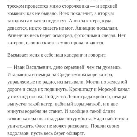
треском пронесется мимо сторожевика — и верхней
команды как не бывало. Всех покалечит, а вторым
заходом сам катер подожгут. А шо за катера, куда
деваются, никто сказать не мог. Авиацию посылали.
Разведчик весь берег осмотрел, фотоснимки сделал. Нет
катеров, словно сквозь землю проваливаются.
Вызывает меня к себе наш каперанг и говорит:
— Иван Васильевич, дело серьезней, чем ты думаешь.
Итальянцы и немцы на Средиземном море катера,
управляемые по радио, испытывали. Могли по железной
дороге и сюда их подкинуть. Кронштадт и Морской канал
у них под носом. Пойдет из Ленинграда крейсер, немцы
выпустят такой катер, набитый взрывчаткой, и в две
минуты корабля не станет. И вообще в такой близи
всякие катера опасны, даже штурмботы. Надо найти их и
уничтожить. Флот не может рисковать. Пошли своих
водолазов, пусть весь берег обшарят.