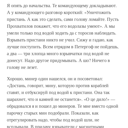
Я опять до начальства. Те командующему докладывают.
А у командующего разговор короткий: «Уничтожить
пристань. А как это сделать, сами голову ломайте. Пусть
Прохватилов покажет, что его водолазы умеют». А мы
умели только под водой ходить да с торосов наблюдать.
Взрывать пристани никто не учил. Сижу и гадаю, как
лучше поступить. Всем отрядом в Петергоф не пойдешь,
а два — три хлопца много взрывчатки под водой не
донесут. Надо другое придумывать. А шо? Ничего в
голову не лезет.
Хорошо, минер один нашелся, он и посоветовал:
«Достань, говорит, мину, которую против кораблей
ставят, и отбуксируй под водой к пристани. Она так
шарахнет, что и камней не останется». «О це дило!» —
обрадовался я и пошел до минеров. Те мне вместо одной
парочку старых мин подобрали. Показали, как
отрегулировать надо, чтобы под водой шли, не
всплывали. В придачу взрыватели с магнитными