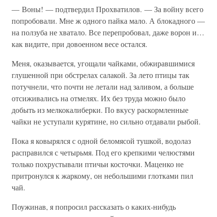
— Воны! — подтвердил Прохватилов. — За войну всего
попробовали. Мне ж одного пайка мало. А блокадного —
на ползуба не хватало. Все перепробовал, даже ворон и…
как видите, при довоенном весе остался.
Меня, оказывается, угощали чайками, обжиравшимися
глушенной при обстрелах салакой. За лето птицы так
потучнели, что почти не летали над заливом, а больше
отсиживались на отмелях. Их без труда можно было
добыть из мелкокалиберки. По вкусу раскормленные
чайки не уступали курятине, но сильно отдавали рыбой.
Пока я ковырялся с одной беломясой тушкой, водолаз
расправился с четырьмя. Под его крепкими челюстями
только похрустывали птичьи косточки. Маценко не
притронулся к жаркому, он небольшими глотками пил
чай.
Поужинав, я попросил рассказать о каких-нибудь