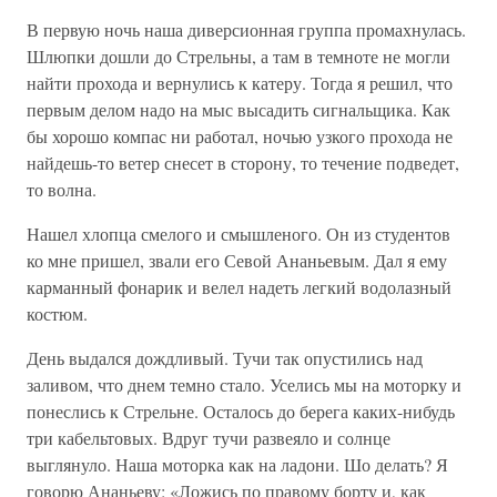
В первую ночь наша диверсионная группа промахнулась.
Шлюпки дошли до Стрельны, а там в темноте не могли
найти прохода и вернулись к катеру. Тогда я решил, что
первым делом надо на мыс высадить сигнальщика. Как
бы хорошо компас ни работал, ночью узкого прохода не
найдешь-то ветер снесет в сторону, то течение подведет,
то волна.
Нашел хлопца смелого и смышленого. Он из студентов
ко мне пришел, звали его Севой Ананьевым. Дал я ему
карманный фонарик и велел надеть легкий водолазный
костюм.
День выдался дождливый. Тучи так опустились над
заливом, что днем темно стало. Уселись мы на моторку и
понеслись к Стрельне. Осталось до берега каких-нибудь
три кабельтовых. Вдруг тучи развеяло и солнце
выглянуло. Наша моторка как на ладони. Шо делать? Я
говорю Ананьеву: «Ложись по правому борту и, как