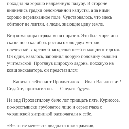
походил на хорошо надраенную палубу. В стороне
виднелись грядки белокочанной капусты, а за ними —
хорошо перепаханное поле. Чувствовалось, что здесь
обитают не лентяи, а люди, знающие цену земле.
Вид командира отряда меня поразил. Это был морячина
сказочного калибра: ростом около двух метров,
плечистый, с крепкой загорелой шеей и мощным торсом.
Он один, казалось, заполнил добрую половину бывшей
учительской. Протянув широкую ладонь, похожую на
ковш экскаватора, он представился:
— Капитан-лейтенант Прохватилов… Иван Васильевич!
Седайте, пригласил он. — Снедать будем.
На вид Прохватилову было лет тридцать пять. Курносое,
по-крестьянски грубоватое лицо и серые глаза с
украинской хитринкой располагали к себе.
«Весит не менее ста двадцати килограммов, —