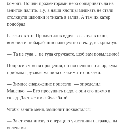
бомбит. Пошли прожекторами небо обшаривать да из
зениток палить. Ну, а наши хлопцы мешкать не стали —
столкнули шлюпки и тикать в залив. А там их катер
подобрал.
Рассказав это, Прохватилов вдруг взглянул в окно,
вскочил и, побарабанив пальцем по стеклу, выкрикнул:
— Та не туда… не туда сгружаете, шоб вам повылазило!
Попросив у меня прощения, он поспешил во двор, куда
прибыла грузовая машина с какими-то тюками.
— Зимнее снаряжение привезли, — определил
Маценко. — Его просушить надо, а они его прямо в
склад. Даст же им сейчас батя!
Чтобы занять меня, замполит похвастался:
— За стрельнинскую операцию участники награждены
орденами.