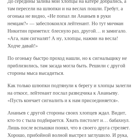
До середины залива мои хлопцы на катере добрались, а
там пересели на шлюпки и на веслах пошли. Гребут, а
огонька не видно, «Не попал ли Ананьев в руки
немцам?» — забеспокоился лейтенант. Но тут мичман
Никитин приметил: блеснуло раз, другой… и замигало.
«Ага, нам сигналят! А ну, хлопцы, нажми на весла!
Ходче давай!»
По огоньку быстро проход нашли, но к сигнальщику не
приблизились, там засада могла быть. Решили с другой
стороны мыса высадиться.
Как только шлюпки подтянули к берегу и хлопцы залегли
на откосе, лейтенант послал разведчика к Ананьеву.
«Пусть кончает сигналить и к нам присоединяется».
Ананьев с другой стороны своих хлопцев ждал. Видит,
кто-то с тыла подбирается. Хвать пистолет и… бабахнул.
Лишь после вспышки понял, что в своего друга стреляет.
Хорошо, прибойной волной выстрел заглушило. И рука,