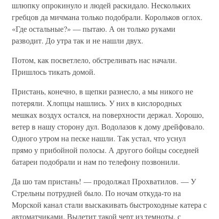
шлюпку опрокинуло и людей раскидало. Нескольких
гребцов да мичмана только подобрали. Корольков оглох.
«Где остальные?» — пытаю. А он только руками
разводит. До утра так и не нашли двух.
Потом, как посветлело, обстреливать нас начали.
Пришлось тикать домой.
Пристань, конечно, в щепки разнесло, а мы никого не
потеряли. Хлопцы нашлись. У них в кислородных
мешках воздух остался, на поверхности держал. Хорошо,
ветер в нашу сторону дул. Водолазов к дому дрейфовало.
Одного утром на песке нашли. Так устал, что уснул
прямо у прибойной полосы. А другого бойцы соседней
батареи подобрали и нам по телефону позвонили.
Да шо там пристань! — продолжал Прохватилов. — У
Стрельны потрудней было. По ночам откуда-то на
Морской канал стали выскакивать быстроходные катера с
автоматчиками. Вылетит такой черт из темноты, с