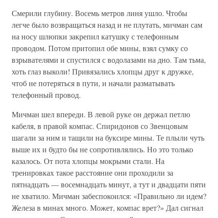
Смерили глубину. Восемь метров линя ушло. Чтобы
легче было возвращаться назад и не плутать, мичман сам
на носу шлюпки закрепил катушку с телефонным
проводом. Потом притопил обе мины, взял сумку со
взрывателями и спустился с водолазами на дно. Там тьма,
хоть глаз выколи! Привязались хлопцы друг к дружке,
чтоб не потеряться в пути, и начали разматывать
телефонный провод.
Мичман шел впереди. В левой руке он держал петлю
кабеля, в правой компас. Спиридонов со Звенцовым
шагали за ним и тащили на буксире мины. Те плыли чуть
выше их и будто бы не сопротивлялись. Но это только
казалось. От пота хлопцы мокрыми стали. На
тренировках такое расстояние они проходили за
пятнадцать — восемнадцать минут, а тут и двадцати пяти
не хватило. Мичман забеспокоился: «Правильно ли идем?
Железа в минах много. Может, компас врет?» Дал сигнал