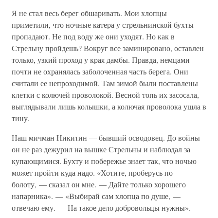
Я не стал весь берег обшаривать. Мои хлопцы
приметили, что ночные катера у стрельнинской бухты
пропадают. Не под воду же они уходят. Но как в
Стрельну пройдешь? Вокруг все заминировано, оставлен
только, узкий проход у края дамбы. Правда, немцами
почти не охранялась заболоченная часть берега. Они
считали ее непроходимой. Там зимой были поставлены
клетки с колючей проволокой. Весной топь их засосала,
выглядывали лишь колышки, а колючая проволока ушла в
тину.
Наш мичман Никитин — бывший осводовец. До войны
он не раз дежурил на вышке Стрельны и наблюдал за
купающимися. Бухту и побережье знает так, что ночью
может пройти куда надо. «Хотите, проберусь по
болоту, — сказал он мне. — Дайте только хорошего
напарника». — «Выбирай сам хлопца по душе, —
отвечаю ему. — На такое дело добровольцы нужны».