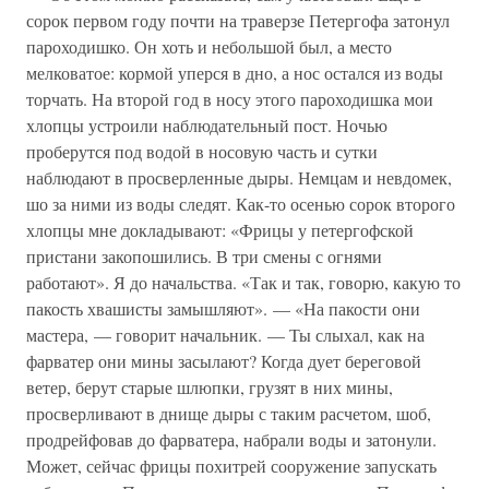
сорок первом году почти на траверзе Петергофа затонул
пароходишко. Он хоть и небольшой был, а место
мелковатое: кормой уперся в дно, а нос остался из воды
торчать. На второй год в носу этого пароходишка мои
хлопцы устроили наблюдательный пост. Ночью
проберутся под водой в носовую часть и сутки
наблюдают в просверленные дыры. Немцам и невдомек,
шо за ними из воды следят. Как-то осенью сорок второго
хлопцы мне докладывают: «Фрицы у петергофской
пристани закопошились. В три смены с огнями
работают». Я до начальства. «Так и так, говорю, какую то
пакость хвашисты замышляют». — «На пакости они
мастера, — говорит начальник. — Ты слыхал, как на
фарватер они мины засылают? Когда дует береговой
ветер, берут старые шлюпки, грузят в них мины,
просверливают в днище дыры с таким расчетом, шоб,
продрейфовав до фарватера, набрали воды и затонули.
Может, сейчас фрицы похитрей сооружение запускать