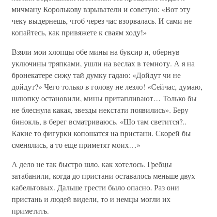
мичману Королькову взрыватели и советую: «Вот эту
чеку выдернешь, чтоб через час взорвалась. И сами не
копайтесь, как привяжете к сваям ходу!»
Взяли мои хлопцы обе мины на буксир и, обернув
уключины тряпками, ушли на веслах в темноту. А я на
бронекатере сижу тай думку гадаю: «Дойдут чи не
дойдут?» Чего только в голову не лезло! «Сейчас, думаю,
шлюпку остановили, мины притапливают… Только бы
не блеснула какая, звезды некстати появились». Беру
бинокль, в берег всматриваюсь. «Шо там светится?..
Какие то фигурки копошатся на пристани. Скорей бы
сменялись, а то еще приметят моих…»
А дело не так быстро шло, как хотелось. Гребцы
затабанили, когда до пристани оставалось меньше двух
кабельтовых. Дальше грести было опасно. Раз они
пристань и людей видели, то и немцы могли их
приметить.