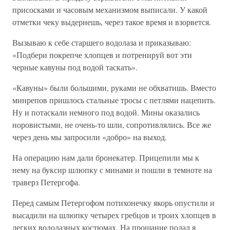
присосками и часовым механизмом выписали. У какой
отметки чеку выдернешь, через такое время и взорвется.
Вызываю к себе старшего водолаза и приказываю:
«Подбери покрепче хлопцев и потренируй вот эти
черные кавуны под водой таскать».
«Кавуны» были большими, руками не обхватишь. Вместо
минрепов пришлось стальные тросы с петлями нацепить.
Ну и потаскали немного под водой. Мины оказались
норовистыми, не очень-то шли, сопротивлялись. Все же
через день мы запросили «добро» на выход.
На операцию нам дали бронекатер. Прицепили мы к
нему на буксир шлюпку с минами и пошли в темноте на
траверз Петергофа.
Перед самым Петергофом потихонечку якорь опустили и
высадили на шлюпку четырех гребцов и троих хлопцев в
легких водолазных костюмах. На прощание подал я