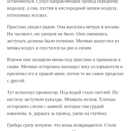
остановиться. Сунул направляющий провод переднему
водолазу, а сам, пустив в кислородный мешок воздуху,
потихоньку всплыл.
Пристань увидел рядом. Она высилась метрах в восьми.
Ни часового, ни саперов не было. Они сменялись,
заступать должны были ночники. Мичман выпустил из
мешка воздух и спустился на дно к своим.
Втроем они затащили мины под пристань и привязали к
сваям. Мичман осторожно вытащил чеку из взрывателя и
прилепил его к правой мине, потом то же самое проделал
с другой.
Тут вспыхнул прожектор. Под водой стало светлей. По
настилу застучали кувалды. Мешкать нельзя. Хлопцы
осторожно слезли с камней, которые там грудой
навалены, и, держась за провод, ушли на глубину.
Гребцы сразу почуяли, что воны возвращаются. Стали