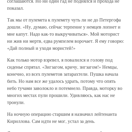
соглашаются. Но ни один гад не поднялся и прохода не
показал.
Так мы от пулемета к пулемету чуть ли не до Петергофа
дошли. «Ну, думаю, сейчас терпение у немцев лопнет и
мне капут. Надо как-то выкручиваться». Мой моторист
ни жив ни мертв, едва румпелем ворочает. Я ему говорю:
«Дай полный и уходи мористей!»
Как только мотор взревел, я повалился и голову под
сиденье спрятал. «Зигзагом, кричу, зигзагом!» Немцы,
конечно, из всех пулеметов затарахтели. Пушка начала
бить. Но нам все же удалось удрать, потому что опять
небо тучами заволокло и потемнело. Правда, моторку во
многих местах пули прошили. Удивляюсь, как нас не
тронули.
На ночную операцию старшим я назначил лейтенанта
Кириллова. Сам идти не мог, устал за день.