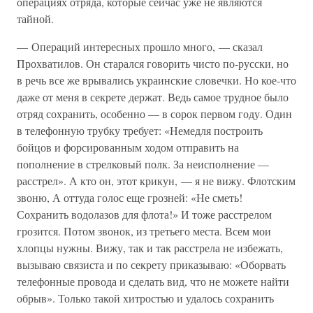
операциях отряда, которые сейчас уже не являются
тайной.
— Операций интересных прошло много, — сказал
Прохватилов. Он старался говорить чисто по-русски, но
в речь все же врывались украинские словечки. Но кое-что
даже от меня в секрете держат. Ведь самое трудное было
отряд сохранить, особенно — в сорок первом году. Один
в телефонную трубку требует: «Немедля построить
бойцов и форсированным ходом отправить на
пополнение в стрелковый полк. За неисполнение —
расстрел». А кто он, этот крикун, — я не вижу. Флотским
звоню, А оттуда голос еще грозней: «Не сметь!
Сохранить водолазов для флота!» И тоже расстрелом
грозится. Потом звонок, из третьего места. Всем мои
хлопцы нужны. Вижу, так и так расстрела не избежать,
вызываю связиста и по секрету приказываю: «Оборвать
телефонные провода и сделать вид, что не можете найти
обрыв». Только такой хитростью и удалось сохранить