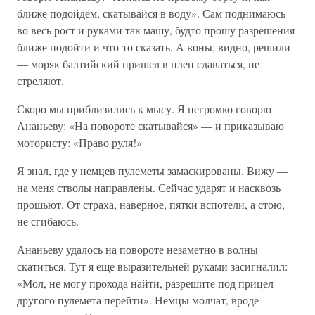
ближе подойдем, скатывайся в воду». Сам поднимаюсь
во весь рост и руками так машу, будто прошу разрешения
ближе подойти и что-то сказать. А воны, видно, решили
— моряк балтийский пришел в плен сдаваться, не
стреляют.
Скоро мы приблизились к мысу. Я негромко говорю
Ананьеву: «На повороте скатывайся» — и приказываю
мотористу: «Право руля!»
Я знал, где у немцев пулеметы замаскированы. Вижу —
на меня стволы направлены. Сейчас ударят и насквозь
прошьют. От страха, наверное, пятки вспотели, а стою,
не сгибаюсь.
Ананьеву удалось на повороте незаметно в волны
скатиться. Тут я еще выразительней руками засигналил:
«Мол, не могу прохода найти, разрешите под прицел
другого пулемета перейти». Немцы молчат, вроде