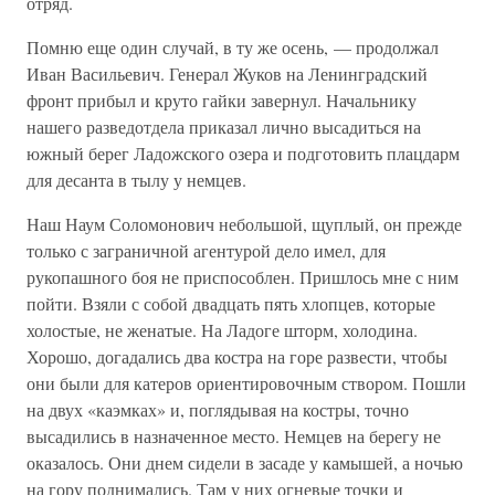
отряд.
Помню еще один случай, в ту же осень, — продолжал
Иван Васильевич. Генерал Жуков на Ленинградский
фронт прибыл и круто гайки завернул. Начальнику
нашего разведотдела приказал лично высадиться на
южный берег Ладожского озера и подготовить плацдарм
для десанта в тылу у немцев.
Наш Наум Соломонович небольшой, щуплый, он прежде
только с заграничной агентурой дело имел, для
рукопашного боя не приспособлен. Пришлось мне с ним
пойти. Взяли с собой двадцать пять хлопцев, которые
холостые, не женатые. На Ладоге шторм, холодина.
Хорошо, догадались два костра на горе развести, чтобы
они были для катеров ориентировочным створом. Пошли
на двух «каэмках» и, поглядывая на костры, точно
высадились в назначенное место. Немцев на берегу не
оказалось. Они днем сидели в засаде у камышей, а ночью
на гору поднимались. Там у них огневые точки и