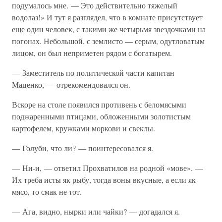
подумалось мне. — Это действительно тяжелый
водолаз!» И тут я разглядел, что в комнате присутствует
еще один человек, с такими же четырьмя звездочками на
погонах. Небольшой, с землисто — серым, одутловатым
лицом, он был неприметен рядом с богатырем.
— Заместитель по политической части капитан
Маценко, — отрекомендовался он.
Вскоре на столе появился противень с беломясыми
поджаренными птицами, обложенными золотистым
картофелем, кружками моркови и свеклы.
— Голуби, что ли? — поинтересовался я.
— Ни-и, — ответил Прохватилов на родной «мове». —
Их треба исты як рыбу, тогда воны вкусные, а если як
мясо, то смак не тот.
— Ага, видно, нырки или чайки? — догадался я.