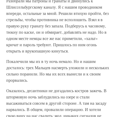
Разобрали мы патроны и гранаты и двинулись к
Шлиссельбургскому каналу. Я с нашим проводником
впереди, остальные за мной. Решили втихую пройти, без
стрельбы, чтобы противника не всполошить. Взял я в
правую руку гранату без запала. Подберусь к часовому,
тюкну по каске, он и обмирает, добавлять не надо. Но в
одном месте немцы все же нас приметили, «хальт»
кричат и пароль требуют. Пришлось по ним огонь
открыть и врукопашную кинуться.
Покалечили мы их в ту ночь немало. Но и нашим
досталось: трех Мальцев насмерть уложили и нескольких
сильно поранили. Но мы их всех вынесли и к своим
прорвались.
Оказалось, десантники не догадались костров зажечь. В
штормовую ночь заблудились на озере и стали
высаживаться совсем в другой стороне. А там на засаду
нарвались. В общем, провалили операцию. И хотели
свою вину на нас свалить: мол, никаких сигналов не