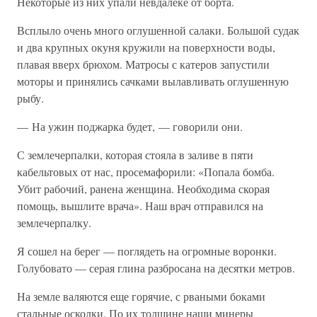
Некоторые из них упали невдалеке от борта.
Всплыло очень много оглушенной салаки. Большой судак
и два крупных окуня кружили на поверхности воды,
плавая вверх брюхом. Матросы с катеров запустили
моторы и принялись сачками вылавливать оглушенную
рыбу.
— На ужин поджарка будет, — говорили они.
С землечерпалки, которая стояла в заливе в пяти
кабельтовых от нас, просемафорили: «Попала бомба.
Убит рабочий, ранена женщина. Необходима скорая
помощь, вышлите врача». Наш врач отправился на
землечерпалку.
Я сошел на берег — поглядеть на огромные воронки.
Голубовато — серая глина разбросана на десятки метров.
На земле валяются еще горячие, с рваными боками
стальные осколки. По их толщине наши минеры