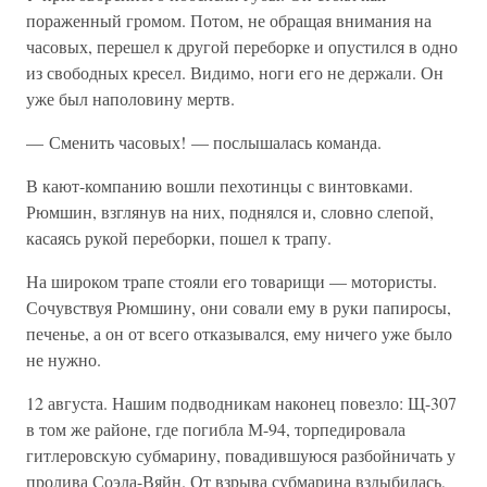
пораженный громом. Потом, не обращая внимания на
часовых, перешел к другой переборке и опустился в одно
из свободных кресел. Видимо, ноги его не держали. Он
уже был наполовину мертв.
— Сменить часовых! — послышалась команда.
В кают-компанию вошли пехотинцы с винтовками.
Рюмшин, взглянув на них, поднялся и, словно слепой,
касаясь рукой переборки, пошел к трапу.
На широком трапе стояли его товарищи — мотористы.
Сочувствуя Рюмшину, они совали ему в руки папиросы,
печенье, а он от всего отказывался, ему ничего уже было
не нужно.
12 августа. Нашим подводникам наконец повезло: Щ-307
в том же районе, где погибла М-94, торпедировала
гитлеровскую субмарину, повадившуюся разбойничать у
пролива Соэла-Вяйн. От взрыва субмарина вздыбилась,