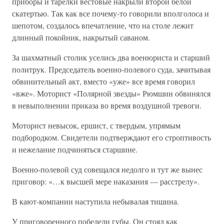
приборы и тарелки вестовые накрыли второй белой
скатертью. Так как все почему-то говорили вполголоса и
шепотом, создалось впечатление, что на столе лежит
длинный покойник, накрытый саваном.
За шахматный столик уселись два военюриста и старший
политрук. Председатель военно-полевого суда, зачитывая
обвинительный акт, вместо «уже» все время говорил
«вже». Моторист «Полярной звезды» Рюмшин обвинялся
в невыполнении приказа во время воздушной тревоги.
Моторист невысок, ершист, с твердым, упрямым
подбородком. Свидетели подтверждают его строптивость
и нежелание подчиняться старшине.
Военно-полевой суд совещался недолго и тут же вынес
приговор: «…к высшей мере наказания — расстрелу».
В кают-компании наступила небывалая тишина.
У приговоренного побелели губы. Он стоял как