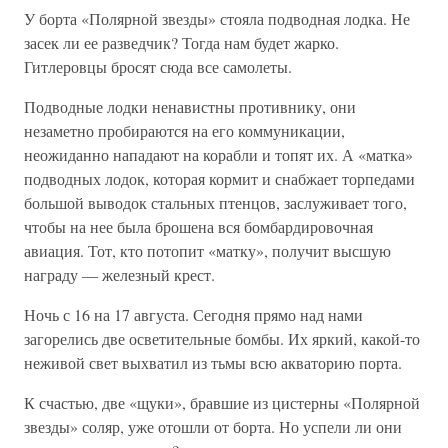
У борта «Полярной звезды» стояла подводная лодка. Не
засек ли ее разведчик? Тогда нам будет жарко.
Гитлеровцы бросят сюда все самолеты.
Подводные лодки ненавистны противнику, они
незаметно пробираются на его коммуникации,
неожиданно нападают на корабли и топят их. А «матка»
подводных лодок, которая кормит и снабжает торпедами
большой выводок стальных птенцов, заслуживает того,
чтобы на нее была брошена вся бомбардировочная
авиация. Тот, кто потопит «матку», получит высшую
награду — железный крест.
Ночь с 16 на 17 августа. Сегодня прямо над нами
загорелись две осветительные бомбы. Их яркий, какой-то
неживой свет выхватил из тьмы всю акваторию порта.
К счастью, две «щуки», бравшие из цистерны «Полярной
звезды» соляр, уже отошли от борта. Но успели ли они