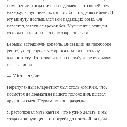
помещении, когда ничего не делаешь, страшней, чем
наверху: вслушиваешься в шум боя и ждешь гибели. В
эту минуту послышался вой падающих бомб. Он
нарастал, заглушал грохот боя. Музыканты втянули
головы в плечи и невольно закрыли глаза…
Взрывы встряхнули корабль. Висевший на переборке
репродуктор сорвался с крюка и упал на голову
кларнетисту. Тот повалился на палубу и, не открывая
глаз, завопил:
— Убит… я убит!
Перепуганный кларнетист был столь комичен, что,
несмотря на драматизм нашего положения, вызвал
дружный смех. Нервам полезна разрядка.
Я растолковал музыкантам, что нужно делать, и мы
создали живую цепь от погреба до носовой палубы.