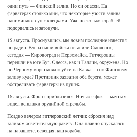
один путь — Финский залив. Но он опасен. На
фарватерах столько мин, что некоторые узости залива
напоминают суп с клецками. Уже несколько кораблей
подорвались и затонули.
15 августа. Проснувшись, мы ловим последние известия
по радио. Вчера наши войска оставили Смоленск,
сегодня — Кировоград и Первомайск. Гитлеровцы
перешли на юге Буг. Одесса, как и Таллин, окружена. Но
по Черному морю можно уйти на Кавказ, а по Финскому
заливу куда? Противник захватил оба берега, может
обстреливать фарватеры из пушек.
16 августа. Фронт приблизился. Ночью с фок — мачты я
видел вспышки орудийной стрельбы.
Поздно вечером гитлеровский летчик сбросил над
заливом осветительную ракету. Она плавно опускалась
на парашюте, освещая наш корабль.