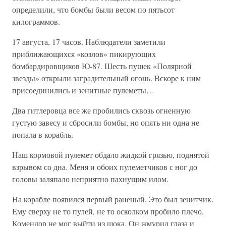
определили, что бомбы были весом по пятьсот
килограммов.
17 августа, 17 часов. Наблюдатели заметили
приближающихся «козлов» пикирующих
бомбардировщиков Ю-87. Шесть пушек «Полярной
звезды» открыли заградительный огонь. Вскоре к ним
присоединились и зенитные пулеметы…
Два гитлеровца все же пробились сквозь огненную
густую завесу и сбросили бомбы, но опять ни одна не
попала в корабль.
Наш кормовой пулемет обдало жидкой грязью, поднятой
взрывом со дна. Меня и обоих пулеметчиков с ног до
головы заляпало неприятно пахнущим илом.
На корабле появился первый раненый. Это был зенитчик.
Ему сверху не то пулей, не то осколком пробило плечо.
Комендор не мог выйти из шока. Он жмурил глаза и