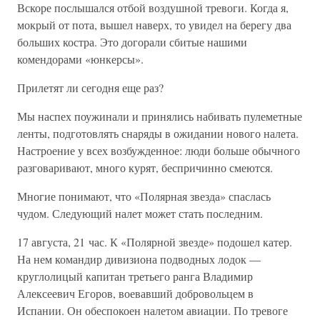
Вскоре послышался отбой воздушной тревоги. Когда я,
мокрый от пота, вышел наверх, то увидел на берегу два
больших костра. Это догорали сбитые нашими
комендорами «юнкерсы».
Прилетят ли сегодня еще раз?
Мы наспех поужинали и принялись набивать пулеметные
ленты, подготовлять снаряды в ожидании нового налета.
Настроение у всех возбужденное: люди больше обычного
разговаривают, много курят, беспричинно смеются.
Многие понимают, что «Полярная звезда» спаслась
чудом. Следующий налет может стать последним.
17 августа, 21 час. К «Полярной звезде» подошел катер.
На нем командир дивизиона подводных лодок —
круглолицый капитан третьего ранга Владимир
Алексеевич Егоров, воевавший добровольцем в
Испании. Он обеспокоен налетом авиации. По тревоге