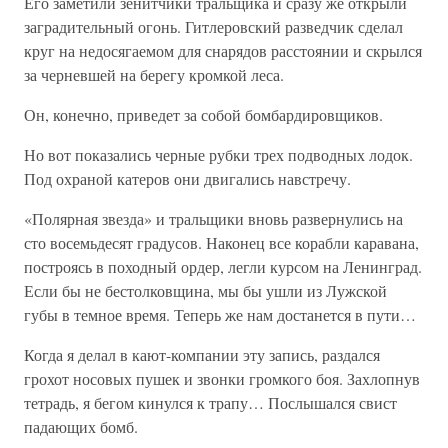
Его заметили зенитчики тральщика и сразу же открыли
заградительный огонь. Гитлеровский разведчик сделал
круг на недосягаемом для снарядов расстоянии и скрылся
за черневшей на берегу кромкой леса.
Он, конечно, приведет за собой бомбардировщиков.
Но вот показались черные рубки трех подводных лодок.
Под охраной катеров они двигались навстречу.
«Полярная звезда» и тральщики вновь развернулись на
сто восемьдесят градусов. Наконец все корабли каравана,
построясь в походный ордер, легли курсом на Ленинград.
Если бы не бестолковщина, мы бы ушли из Лужской
губы в темное время. Теперь же нам достанется в пути…
Когда я делал в кают-компании эту запись, раздался
грохот носовых пушек и звонки громкого боя. Захлопнув
тетрадь, я бегом кинулся к трапу… Послышался свист
падающих бомб.