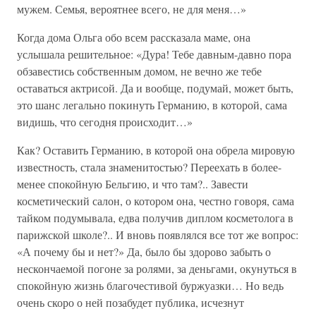
мужем. Семья, вероятнее всего, не для меня…»
Когда дома Ольга обо всем рассказала маме, она
услышала решительное: «Дура! Тебе давным-давно пора
обзавестись собственным домом, не вечно же тебе
оставаться актрисой. Да и вообще, подумай, может быть,
это шанс легально покинуть Германию, в которой, сама
видишь, что сегодня происходит…»
Как? Оставить Германию, в которой она обрела мировую
известность, стала знаменитостью? Переехать в более-
менее спокойную Бельгию, и что там?.. Завести
косметический салон, о котором она, честно говоря, сама
тайком подумывала, едва получив диплом косметолога в
парижской школе?.. И вновь появлялся все тот же вопрос:
«А почему бы и нет?» Да, было бы здорово забыть о
нескончаемой погоне за ролями, за деньгами, окунуться в
спокойную жизнь благочестивой буржуазки… Но ведь
очень скоро о ней позабудет публика, исчезнут