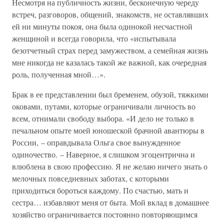
Несмотря на публичность жизни, бесконечную череду
встреч, разговоров, общений, знакомств, не оставлявших
ей ни минуты покоя, она была одинокой несчастной
женщиной и всегда говорила, что «испытывала
безотчетный страх перед замужеством, а семейная жизнь
мне никогда не казалась такой же важной, как очередная
роль, полученная мной…».
Брак в ее представлении был бременем, обузой, тяжкими
оковами, путами, которые ограничивали личность во
всем, отнимали свободу выбора. «И дело не только в
печальном опыте моей юношеской брачной авантюры в
России, – оправдывала Ольга свое вынужденное
одиночество. – Наверное, я слишком эгоцентрична и
влюблена в свою профессию. Я не желаю ничего знать о
мелочных повседневных заботах, с которыми
приходиться бороться каждому. По счастью, мать и
сестра… избавляют меня от быта. Мой вклад в домашнее
хозяйство ограничивается постоянно повторяющимся