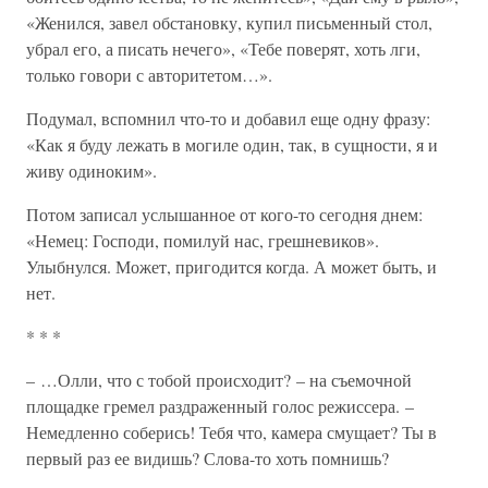
«Женился, завел обстановку, купил письменный стол,
убрал его, а писать нечего», «Тебе поверят, хоть лги,
только говори с авторитетом…».
Подумал, вспомнил что-то и добавил еще одну фразу:
«Как я буду лежать в могиле один, так, в сущности, я и
живу одиноким».
Потом записал услышанное от кого-то сегодня днем:
«Немец: Господи, помилуй нас, грешневиков».
Улыбнулся. Может, пригодится когда. А может быть, и
нет.
* * *
– …Олли, что с тобой происходит? – на съемочной
площадке гремел раздраженный голос режиссера. –
Немедленно соберись! Тебя что, камера смущает? Ты в
первый раз ее видишь? Слова-то хоть помнишь?