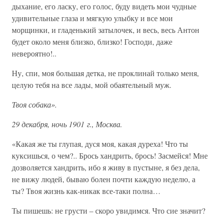
дыхание, его ласку, его голос, буду видеть мои чудные
удивительные глаза и мягкую улыбку и все мои
морщинки, и гладенький затылочек, и весь, весь Антон
будет около меня близко, близко! Господи, даже
невероятно!..
Ну, спи, моя большая детка, не проклинай только меня,
целую тебя на все лады, мой обаятельный муж.
Твоя собака».
29 декабря, ночь 1901 г., Москва.
«Какая же ты глупая, дуся моя, какая дуреха! Что ты
куксишься, о чем?.. Брось хандрить, брось! Засмейся! Мне
дозволяется хандрить, ибо я живу в пустыне, я без дела,
не вижу людей, бываю болен почти каждую неделю, а
ты? Твоя жизнь как-никак все-таки полна…
Ты пишешь: не грусти – скоро увидимся. Что сие значит?