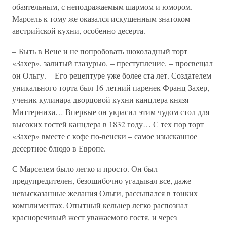
обаятельным, с неподражаемым шармом и юмором.
Марсель к тому же оказался искушенным знатоком
австрийской кухни, особенно десерта.
– Быть в Вене и не попробовать шоколадный торт
«Захер», залитый глазурью, – преступление, – просвещал
он Ольгу. – Его рецептуре уже более ста лет. Создателем
уникального торта был 16-летний паренек Франц Захер,
ученик кулинара дворцовой кухни канцлера князя
Миттерниха… Впервые он украсил этим чудом стол для
высоких гостей канцлера в 1832 году… С тех пор торт
«Захер» вместе с кофе по-венски – самое изысканное
десертное блюдо в Европе.
С Марселем было легко и просто. Он был
предупредителен, безошибочно угадывал все, даже
невысказанные желания Ольги, рассыпался в тонких
комплиментах. Опытный кельнер легко распознал
красноречивый жест уважаемого гостя, и через