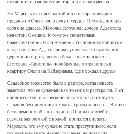
поклонники, смолкнут восторги и аплодисменты…
Но Марсель оказался настойчив и вскоре повторно
предложил Ольге свою руку и сердце. Неожиданно для
себя она сдалась. Мамочка замужней дочери Ады стала
невестой. Смешно. К тому же свидетелями
бракосочетания Ольги Чеховой с господином Робинсом
как раз и стала Ада со своим супругом. По окончании
церемонии и ритуального бокала шампанского в
ресторане «Бристоль» новобрачные отправились в
квартиру Ольги на Кайзердамм, где их ждали друзья.
Свадебное торжество было в разгаре, когда невеста
заметила, что ее суженый как-то сник и растерялся. И от
обилия гостей, и от бесконечных тостов, и от шума,
взрывов беспричинного хохота, громких песен… Вот его
бесцеремонно облапил один из Олиных друзей и,
размахивая рюмкой с водкой, принялся внушать
Марселю, что ему суждено стать преступником, если
посмеет умыкнуть Чехову со сцены, не позволит