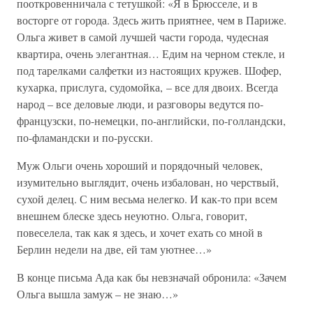
пооткровенничала с тетушкой: «Я в Брюсселе, и в
восторге от города. Здесь жить приятнее, чем в Париже.
Ольга живет в самой лучшей части города, чудесная
квартира, очень элегантная… Едим на черном стекле, и
под тарелками салфетки из настоящих кружев. Шофер,
кухарка, прислуга, судомойка, – все для двоих. Всегда
народ – все деловые люди, и разговоры ведутся по-
французски, по-немецки, по-английски, по-голландски,
по-фламандски и по-русски.
Муж Ольги очень хороший и порядочный человек,
изумительно выглядит, очень избалован, но черствый,
сухой делец. С ним весьма нелегко. И как-то при всем
внешнем блеске здесь неуютно. Ольга, говорит,
повеселела, так как я здесь, и хочет ехать со мной в
Берлин недели на две, ей там уютнее…»
В конце письма Ада как бы невзначай обронила: «Зачем
Ольга вышла замуж – не знаю…»