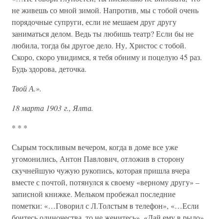
не живешь со мной зимой. Напротив, мы с тобой очень
порядочные супруги, если не мешаем друг другу
заниматься делом. Ведь ты любишь театр? Если бы не
любила, тогда бы другое дело. Ну, Христос с тобой.
Скоро, скоро увидимся, я тебя обниму и поцелую 45 раз.
Будь здорова, деточка.
Твой А.».
18 марта 1903 г., Ялта.
* * *
Сырым тоскливым вечером, когда в доме все уже
угомонились, Антон Павлович, отложив в сторону
скучнейшую чужую рукопись, которая пришла вчера
вместе с почтой, потянулся к своему «верному другу» –
записной книжке. Мельком пробежал последние
пометки: «…Говорил с Л.Толстым в телефон», «…Если
боитесь одиночества, то не женитесь», «Дай ему в рыло»,