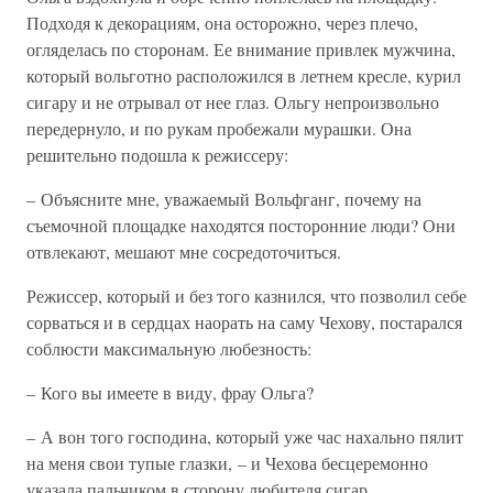
Подходя к декорациям, она осторожно, через плечо,
огляделась по сторонам. Ее внимание привлек мужчина,
который вольготно расположился в летнем кресле, курил
сигару и не отрывал от нее глаз. Ольгу непроизвольно
передернуло, и по рукам пробежали мурашки. Она
решительно подошла к режиссеру:
– Объясните мне, уважаемый Вольфганг, почему на
съемочной площадке находятся посторонние люди? Они
отвлекают, мешают мне сосредоточиться.
Режиссер, который и без того казнился, что позволил себе
сорваться и в сердцах наорать на саму Чехову, постарался
соблюсти максимальную любезность:
– Кого вы имеете в виду, фрау Ольга?
– А вон того господина, который уже час нахально пялит
на меня свои тупые глазки, – и Чехова бесцеремонно
указала пальчиком в сторону любителя сигар.