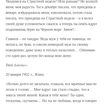
Увидимся на Страстной неделе? Или раньше? Не волнуй
меня, моя радость. Ты в декабре писала, что приедешь в
январе, взбудоражила меня, взволновала, потом стала
писать, что приедешь на Страстной неделе – и я велел
своей душе успокоиться, сжался, а теперь ты опять вдруг
поднимаешь бурю на Черном море. Зачем?..
Главное – не хандри. Ведь муж у тебя не пьяница, не
мотыга, не буян, я совсем немецкий муж по своему
поведению; даже хожу в теплых кальсонах… Обнимаю
сто один раз, целую без конца мою жену.
Твой Antoine».
20 января 1902 г., Ялта.
«Ночью долго не засыпала, плакала, все мрачные мысли
лезли в голову… Мне вдруг так стало стыдно, что я
зовусь твоей женой. Какая я тебе жена? Ты один,
тоскуешь, скучаешь… Но ты не любишь, когда я говорю