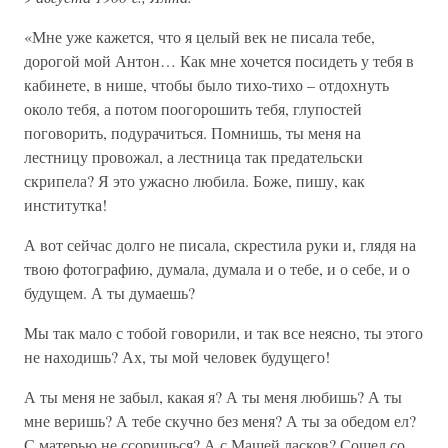
«Мне уже кажется, что я целый век не писала тебе,
дорогой мой Антон… Как мне хочется посидеть у тебя в
кабинете, в нише, чтобы было тихо-тихо – отдохнуть
около тебя, а потом поогорошить тебя, глупостей
поговорить, подурачиться. Помнишь, ты меня на
лестницу провожал, а лестница так предательски
скрипела? Я это ужасно любила. Боже, пишу, как
институтка!
А вот сейчас долго не писала, скрестила руки и, глядя на
твою фотографию, думала, думала и о тебе, и о себе, и о
будущем. А ты думаешь?
Мы так мало с тобой говорили, и так все неясно, ты этого
не находишь? Ах, ты мой человек будущего!
А ты меня не забыл, какая я? А ты меня любишь? А ты
мне веришь? А тебе скучно без меня? А ты за обедом ел?
С матерью не ссоришься? А с Машей ласков? Сошел со