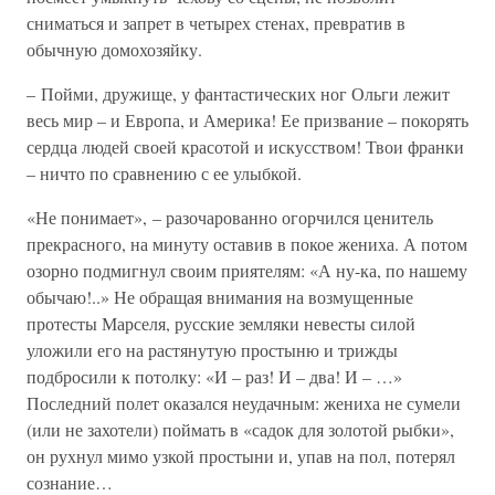
сниматься и запрет в четырех стенах, превратив в
обычную домохозяйку.
– Пойми, дружище, у фантастических ног Ольги лежит
весь мир – и Европа, и Америка! Ее призвание – покорять
сердца людей своей красотой и искусством! Твои франки
– ничто по сравнению с ее улыбкой.
«Не понимает», – разочарованно огорчился ценитель
прекрасного, на минуту оставив в покое жениха. А потом
озорно подмигнул своим приятелям: «А ну-ка, по нашему
обычаю!..» Не обращая внимания на возмущенные
протесты Марселя, русские земляки невесты силой
уложили его на растянутую простыню и трижды
подбросили к потолку: «И – раз! И – два! И – …»
Последний полет оказался неудачным: жениха не сумели
(или не захотели) поймать в «садок для золотой рыбки»,
он рухнул мимо узкой простыни и, упав на пол, потерял
сознание…