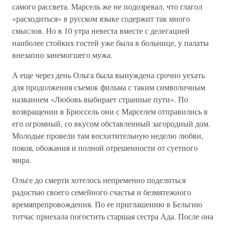
самого рассвета. Марсель же не подозревал, что глагол
«расходиться» в русском языке содержит так много
смыслов. Но в 10 утра невеста вместе с делегацией
наиболее стойких гостей уже была в больнице, у палаты
внезапно занемогшего мужа.
А еще через день Ольга была вынуждена срочно уехать
для продолжения съемок фильма с таким символичным
названием «Любовь выбирает странные пути». По
возвращении в Брюссель они с Марселем отправились в
его огромный, со вкусом обставленный загородный дом.
Молодые провели там восхитительную неделю любви,
покоя, обожания и полной отрешенности от суетного
мира.
Ольге до смерти хотелось непременно поделиться
радостью своего семейного счастья и безмятежного
времяпрепровождения. По ее приглашению в Бельгию
тотчас приехала погостить старшая сестра Ада. После она