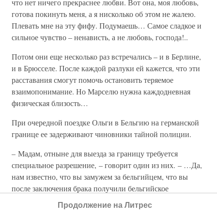
что нет ничего прекраснее любви. Вот она, моя любовь,
готова покинуть меня, а я нисколько об этом не жалею.
Плевать мне на эту фифу. Подумаешь… Самое сладкое и
сильное чувство – ненависть, а не любовь, господа!..
Потом они еще несколько раз встречались – и в Берлине,
и в Брюсселе. После каждой разлуки ей кажется, что эти
расставания смогут помочь остановить теряемое
взаимопонимание. Но Марселю нужна каждодневная
физическая близость…
При очередной поездке Ольги в Бельгию на германской
границе ее задерживают чиновники тайной полиции.
– Мадам, отныне для выезда за границу требуется
специальное разрешение, – говорит один из них. – …Да,
нам известно, что вы замужем за бельгийцем, что вы
после заключения брака получили бельгийское
гражданство. Что вам позволено сохранить немецкий
Продолжение на Литрес
паспорт, однако мы вынуждены…