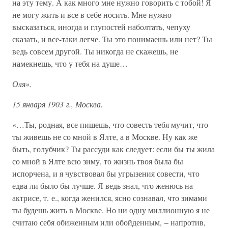
на эту тему. А как много мне нужно говорить с тобой! Я
не могу жить и все в себе носить. Мне нужно
высказаться, иногда и глупостей наболтать, чепуху
сказать, и все-таки легче. Ты это понимаешь или нет? Ты
ведь совсем другой. Ты никогда не скажешь, не
намекнешь, что у тебя на душе…
Оля».
15 января 1903 г., Москва.
«…Ты, родная, все пишешь, что совесть тебя мучит, что
ты живешь не со мной в Ялте, а в Москве. Ну как же
быть, голубчик? Ты рассуди как следует: если бы ты жила
со мной в Ялте всю зиму, то жизнь твоя была бы
испорчена, и я чувствовал бы угрызения совести, что
едва ли было бы лучше. Я ведь знал, что женюсь на
актрисе, т. е., когда женился, ясно сознавал, что зимами
ты будешь жить в Москве. Но ни одну миллионную я не
считаю себя обиженным или обойденным, – напротив,