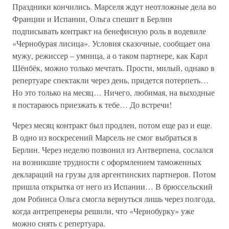
Праздники кончились. Марселя ждут неотложные дела во
Франции и Испании, Ольга спешит в Берлин
подписывать контракт на бенефисную роль в водевиле
«Чернобурая лисица». Условия сказочные, сообщает она
мужу, режиссер – умница, а о таком партнере, как Карл
Шёнбёк, можно только мечтать. Прости, милый, однако в
репертуаре спектакли через день, придется потерпеть…
Но это только на месяц… Ничего, любимая, на выходные
я постараюсь приезжать к тебе… До встречи!
Через месяц контракт был продлен, потом еще раз и еще.
В одно из воскресений Марсель не смог выбраться в
Берлин. Через неделю позвонил из Антверпена, сослался
на возникшие трудности с оформлением таможенных
деклараций на грузы для аргентинских партнеров. Потом
пришла открытка от него из Испании… В брюссельский
дом Робинса Ольга смогла вернуться лишь через полгода,
когда антрепренеры решили, что «Чернобурку» уже
можно снять с репертуара.