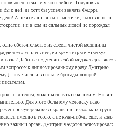
ого «выше», нежели у кого-либо из Годуновых.
и бы к ней, да хотя бы успели венчать Федора
ое дело! А невенчанный сын выскочки, вызывавшего
стократии, ни в ком из сильных людей не порождал
ь одно обстоятельство из сферы чистой медицины.
страдающего эпилепсией, во время игры в «тычку»
ром ножа? Дабы не подменять собой медэксперта, автор
бным вопросом к дипломированному врачу Дмитрию
му (в том числе и в составе бригады «скорой
 писателем.
троль над телом, может кольнуть себя ножом. Но вот
омнительно. Для этого больному человеку надо
овременное судорожное сокращение нескольких групп
авлен именно в горло, а не куда-нибудь еще, и удар
енно важный орган. Дмитрий Федотов резюмировал: