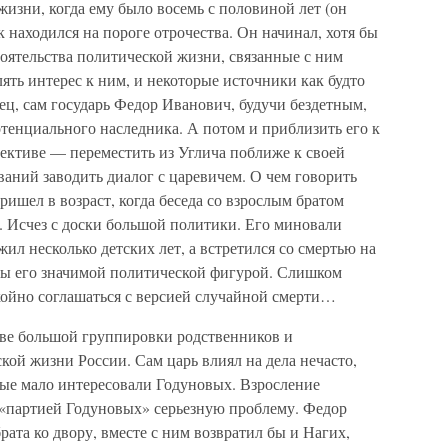
зни, когда ему было восемь с половиной лет (он
к находился на пороге отрочества. Он начинал, хотя бы
оятельства политической жизни, связанные с ним
лять интерес к ним, и некоторые источники как будто
ц, сам государь Федор Иванович, будучи бездетным,
потенциального наследника. А потом и приблизить его к
спективе — переместить из Углича поближе к своей
ваний заводить диалог с царевичем. О чем говорить
ишел в возраст, когда беседа со взрослым братом
. Исчез с доски большой политики. Его миновали
ил несколько детских лет, а встретился со смертью на
 бы его значимой политической фигурой. Слишком
койно соглашаться с версией случайной смерти…
лаве большой группировки родственников и
ой жизни России. Сам царь влиял на дела нечасто,
орые мало интересовали Годуновых. Взросление
 «партией Годуновых» серьезную проблему. Федор
ата ко двору, вместе с ним возвратил бы и Нагих,