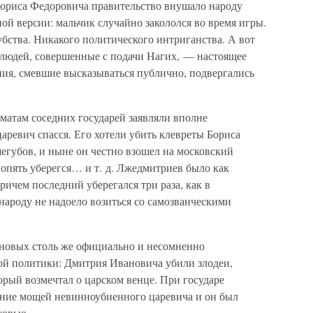
ориса Федоровича правительство внушало народу
й версии: мальчик случайно закололся во время игры.
бства. Никакого политического интриганства. А вот
 людей, совершенные с подачи Нагих, — настоящее
ия, смевшие высказываться публично, подвергались
атам соседних государей заявляли вполне
царевич спасся. Его хотели убить клевреты Бориса
шегубов, и ныне он честно взошел на московский
опять уберегся… и т. д. Лжедмитриев было как
ричем последний уберегался три раза, как в
народу не надоело возиться со самозванческими
овых столь же официально и несомненно
ой политики: Дмитрия Ивановича убили злодеи,
рый возмечтал о царском венце. При государе
ние мощей невинноубиенного царевича и он был
ковью.