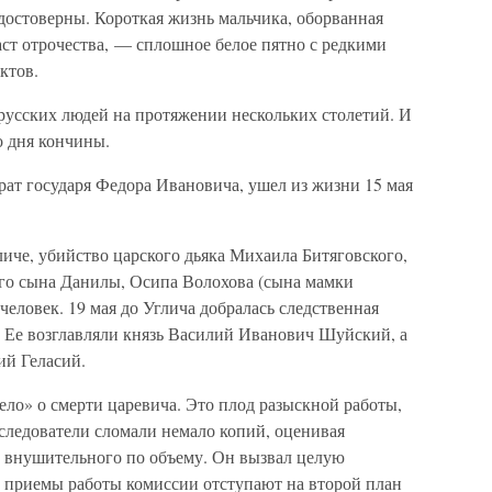
достоверны. Короткая жизнь мальчика, оборванная
раст отрочества, — сплошное белое пятно с редкими
ктов.
русских людей на протяжении нескольких столетий. И
о дня кончины.
ат государя Федора Ивановича, ушел из жизни 15 мая
личе, убийство царского дьяка Михаила Битяговского,
его сына Данилы, Осипа Волохова (сына мамки
человек. 19 мая до Углича добралась следственная
. Ее возглавляли князь Василий Иванович Шуйский, а
ий Геласий.
ло» о смерти царевича. Это плод разыскной работы,
ледователи сломали немало копий, оценивая
а внушительного по объему. Он вызвал целую
и приемы работы комиссии отступают на второй план