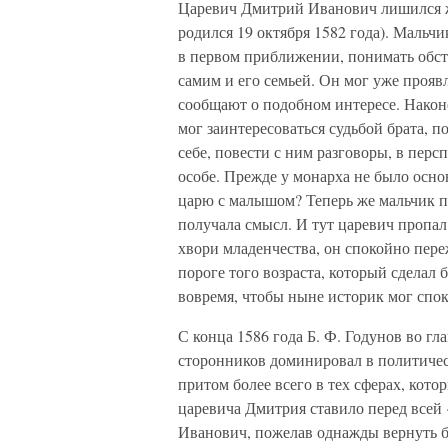
Царевич Дмитрий Иванович лишился жи
родился 19 октября 1582 года). Мальчи
в первом приближении, понимать обст
самим и его семьей. Он мог уже прояв
сообщают о подобном интересе. Наконе
мог заинтересоваться судьбой брата, 
себе, повести с ним разговоры, в пер
особе. Прежде у монарха не было осно
царю с малышом? Теперь же мальчик пр
получала смысл. И тут царевич пропал
хвори младенчества, он спокойно переж
пороге того возраста, который сделал
вовремя, чтобы ныне историк мог спо
С конца 1586 года Б. Ф. Годунов во г
сторонников доминировал в политическ
притом более всего в тех сферах, кот
царевича Дмитрия ставило перед всей
Иванович, пожелав однажды вернуть бр