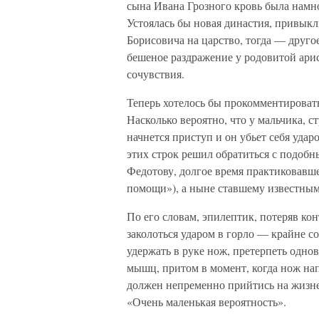
сына Ивана Грозного кровь была намн
Устоялась бы новая династия, привыкл
Борисовича на царство, тогда — друг
бешеное раздражение у родовитой ари
сочувствия.
Теперь хотелось бы прокомментироват
Насколько вероятно, что у мальчика, 
начнется приступ и он убьет себя уда
этих строк решил обратиться с подо
Федотову, долгое время практиковавше
помощи»), а ныне ставшему известным
По его словам, эпилептик, потеряв кон
заколоться ударом в горло — крайне с
удержать в руке нож, претерпеть одн
мышц, притом в момент, когда нож напр
должен непременно прийтись на жизн
«Очень маленькая вероятность».