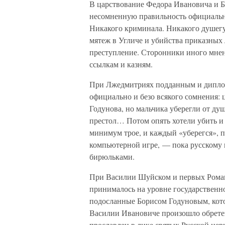
В царствование Федора Ивановича и Б
несомненную правильность официально
Никакого криминала. Никакого душегу
мятеж в Угличе и убийства приказных
преступление. Сторонники иного мнен
ссылкам и казням.
При Лжедмитриях подданным и диплом
официально и безо всякого сомнения: 
Годунова, но мальчика уберегли от ду
престол… Потом опять хотели убить и 
минимум трое, и каждый «уберегся», п
компьютерной игре, — пока русскому 
бирюльками.
При Василии Шуйском и первых Роман
принималось на уровне государственн
подосланные Борисом Годуновым, кото
Василии Ивановиче произошло обрете
прославлен в лике святых Русской цер