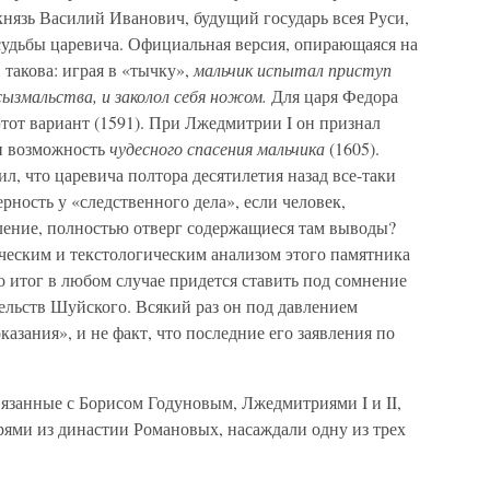
князь Василий Иванович, будущий государь всея Руси,
судьбы царевича. Официальная версия, опирающаяся на
 такова: играя в «тычку»,
мальчик испытал приступ
сызмальства, и заколол себя ножом.
Для царя Федора
от вариант (1591). При Лжедмитрии I он признал
 и возможность
чудесного спасения мальчика
(1605).
, что царевича полтора десятилетия назад все-таки
рность у «следственного дела», если человек,
вление, полностью отверг содержащиеся там выводы?
ческим и текстологическим анализом этого памятника
о итог в любом случае придется ставить под сомнение
ельств Шуйского. Всякий раз он под давлением
азания», и не факт, что последние его заявления по
вязанные с Борисом Годуновым, Лжедмитриями I и II,
ями из династии Романовых, насаждали одну из трех