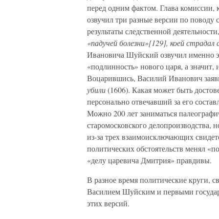
перед одним фактом. Глава комиссии, 
озвучил три разные версии по поводу 
результаты следственной деятельности,
«падучей болезни»[129], коей страдал 
Ивановича Шуйский озвучил именно эт
«подлинность» нового царя, а значит,
Воцарившись, Василий Иванович заявил
убили
(1606). Какая может быть достове
персонально отвечавший за его соста
Можно 200 лет заниматься палеографи
старомосковского делопроизводства, н
из-за трех взаимоисключающих свидет
политических обстоятельств менял «пок
«делу царевича Дмитрия» правдивы.
В разное время политические круги, с
Василием Шуйским и первыми государ
этих версий.