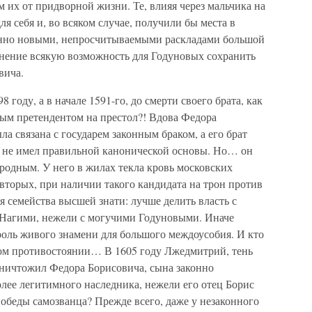
их от придворной жизни. Те, влияя через мальчика на
ля себя и, во всяком случае, получили бы места в
шенно новыми, непросчитываемыми раскладами большой
мнение всякую возможность для Годуновых сохранить
вича.
 году, а в начале 1591-го, до смерти своего брата, как
ным претендентом на престол?! Вдова Федора
а связана с государем законным браком, а его брат
й не имел правильной канонической основы. Но… он
родным. У него в жилах текла кровь московских
вторых, при наличии такого кандидата на трон против
 семейства высшей знати: лучше делить власть с
Нагими, нежели с могучими Годуновыми. Иначе
роль живого знамени для большого междоусобия. И кто
бном противостоянии… В 1605 году Лжедмитрий, тень
уничтожил Федора Борисовича, сына законно
более легитимного наследника, нежели его отец Борис
обеды самозванца? Прежде всего, даже у незаконного