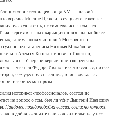
блицистов и летописцев конца XVI — первой
тью версию. Мнение Церкви, в сущности, такое же.
вших русскую жизнь, не сомневались в том, что
Та же версия в разных вариациях признана наиболее
ченых, занимавшихся историей Московского
лектуал пошел за мнением Николая Михайловича
шкина и Алексея Константиновича Толстого,
во мальчика. У первой версии, опирающейся на
иков — что при Федоре Ивановиче, что сейчас, но все-
второй, о «чудесном спасении», то она оказалась
юрной исторической прозы.
усилия историков-профессионалов, состояние
ответ на вопрос о том, был ли убит Дмитрий Иванович
ая.
Наиболее правдоподобна версия, согласно которой
вдоподобна, окончательного доказательства у нее