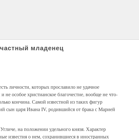
частный младенец
сть личности, которых прославило не удачное
и не особое христианское благочестие, вообще не что-
только кончина. Самой известной из таких фигур
ий сын царя Ивана IV, родившийся от брака с Марией
 Угличе, на положении удельного князя. Характер
ные известия о нем, сохранившиеся в иностранных