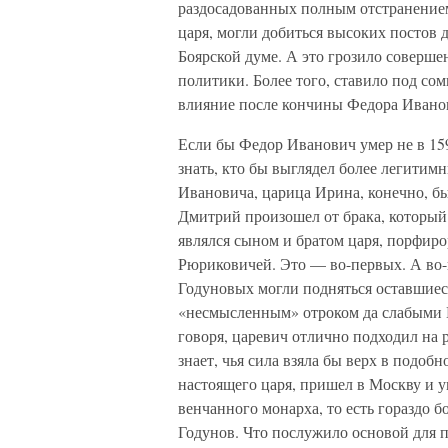
раздосадованных полным отстранением 
царя, могли добиться высоких постов д
Боярской думе. А это грозило совер
политики. Более того, ставило под со
влияние после кончины Федора Ивано
Если бы Федор Иванович умер не в 1598
знать, кто бы выглядел более легитим
Ивановича, царица Ирина, конечно, был
Дмитрий произошел от брака, которы
являлся сыном и братом царя, порфиро
Рюриковичей. Это — во-первых. А во-
Годуновых могли подняться оставшиеся
«несмысленным» отроком да слабыми 
говоря, царевич отлично подходил на 
знает, чья сила взяла бы верх в подо
настоящего царя, пришел в Москву и 
венчанного монарха, то есть гораздо 
Годунов. Что послужило основой для п