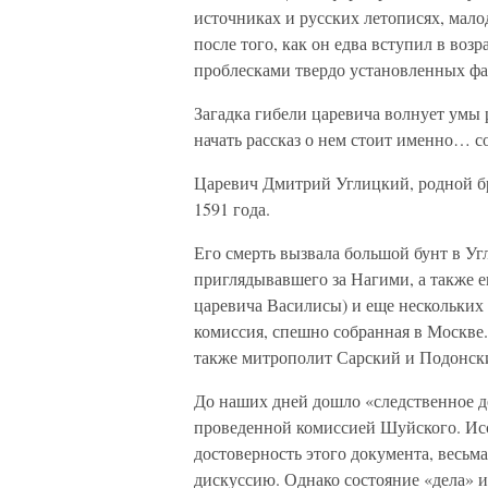
источниках и русских летописях, мало
после того, как он едва вступил в воз
проблесками твердо установленных фа
Загадка гибели царевича волнует умы 
начать рассказ о нем стоит именно… с
Царевич Дмитрий Углицкий, родной бр
1591 года.
Его смерть вызвала большой бунт в Уг
приглядывавшего за Нагими, а также 
царевича Василисы) и еще нескольких 
комиссия, спешно собранная в Москве
также митрополит Сарский и Подонск
До наших дней дошло «следственное де
проведенной комиссией Шуйского. Исс
достоверность этого документа, весьм
дискуссию. Однако состояние «дела» 