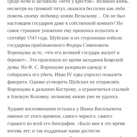
среди ночи и заставили «пети у крестов». Великий князь,
несмотря на громкий титул, оказался бессилен как-либо
помочь своему любимцу князю Вельскому… Он не был
настоящим государем даже в собственной комнате! Но
самое страшное унижение ему пришлось испытать в
сентябре 1543 года. Шуйские и их сторонники избили
государева приближенного Федора Семеновича
Воронцова за то, «что его великий государь жалует и
бережет». Это произошло во время заседания Боярской
думы. На Ф. С. Воронцове разорвали одежду и
собирались его убить. Иван IV едва упросил пожалеть
фаворита. Однако уговорить Шуйских не отправлять
Воронцова в дальнюю Кострому, а ограничиться ссылкой
в близкую Коломну, великому князю уже не удалось.
Худшие воспоминания остались у Ивана Васильевича
именно от этого времени, самого черного, самого
горького во всей его биографии. «Было мне в это время
восемь лет; и так подданные наши достигли