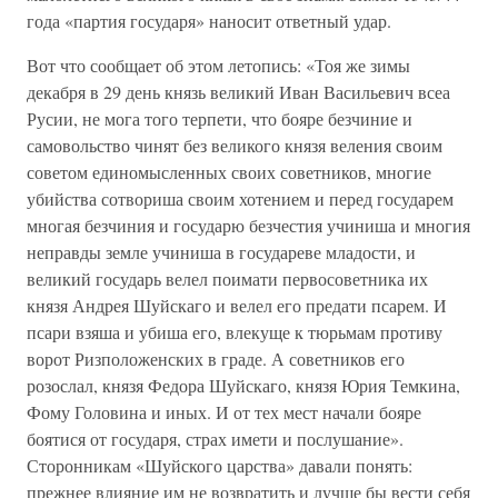
года «партия государя» наносит ответный удар.
Вот что сообщает об этом летопись: «Тоя же зимы
декабря в 29 день князь великий Иван Васильевич всеа
Русии, не мога того терпети, что бояре безчиние и
самовольство чинят без великого князя веления своим
советом единомысленных своих советников, многие
убийства сотвориша своим хотением и перед государем
многая безчиния и государю безчестия учиниша и многия
неправды земле учиниша в государеве младости, и
великий государь велел поимати первосоветника их
князя Андрея Шуйскаго и велел его предати псарем. И
псари взяша и убиша его, влекуще к тюрьмам противу
ворот Ризположенских в граде. А советников его
розослал, князя Федора Шуйскаго, князя Юрия Темкина,
Фому Головина и иных. И от тех мест начали бояре
боятися от государя, страх имети и послушание».
Сторонникам «Шуйского царства» давали понять:
прежнее влияние им не возвратить и лучше бы вести себя