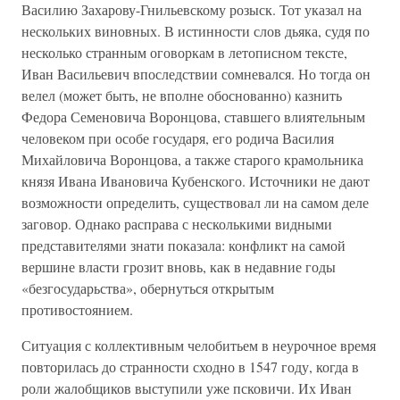
Василию Захарову-Гнильевскому розыск. Тот указал на
нескольких виновных. В истинности слов дьяка, судя по
несколько странным оговоркам в летописном тексте,
Иван Васильевич впоследствии сомневался. Но тогда он
велел (может быть, не вполне обоснованно) казнить
Федора Семеновича Воронцова, ставшего влиятельным
человеком при особе государя, его родича Василия
Михайловича Воронцова, а также старого крамольника
князя Ивана Ивановича Кубенского. Источники не дают
возможности определить, существовал ли на самом деле
заговор. Однако расправа с несколькими видными
представителями знати показала: конфликт на самой
вершине власти грозит вновь, как в недавние годы
«безгосударьства», обернуться открытым
противостоянием.
Ситуация с коллективным челобитьем в неурочное время
повторилась до странности сходно в 1547 году, когда в
роли жалобщиков выступили уже псковичи. Их Иван