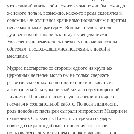
что великий князь любил охоту, скоморохов, был охоч до
женского пола и, возможно, какое-то время склонялся к
содомии. Он отличался крайне эмоциональным и притом
несдержанным характером. Видные представители
духовенства обращались к нему с увещеваниями.
Увеселения перемежались поездками по монашеским
обителям, продолжавшимися неделями, а порой и
месяцами.
Мудрое пастырство со стороны одного из крупных
церковных деятелей могло бы не только сдержать
развитие скверных наклонностей, но и выковать из
артистической натуры чистый металл одухотворенной
личности. Направить неистовую энергию молодого
государя к созидательной работе. По всей видимости,
роль подобных пастырей сыграли митрополит Макарий и
священник Сильвестр. Но если с первым государь
навсегда сохранил добрые отношения, то второй
пользовался своим влиянием слишком давяще, а то и