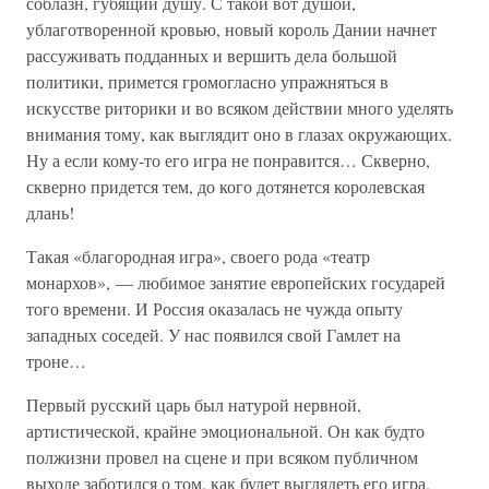
соблазн, губящий душу. С такой вот душой,
ублаготворенной кровью, новый король Дании начнет
рассуживать подданных и вершить дела большой
политики, примется громогласно упражняться в
искусстве риторики и во всяком действии много уделять
внимания тому, как выглядит оно в глазах окружающих.
Ну а если кому-то его игра не понравится… Скверно,
скверно придется тем, до кого дотянется королевская
длань!
Такая «благородная игра», своего рода «театр
монархов», — любимое занятие европейских государей
того времени. И Россия оказалась не чужда опыту
западных соседей. У нас появился свой Гамлет на
троне…
Первый русский царь был натурой нервной,
артистической, крайне эмоциональной. Он как будто
полжизни провел на сцене и при всяком публичном
выходе заботился о том, как будет выглядеть его игра.