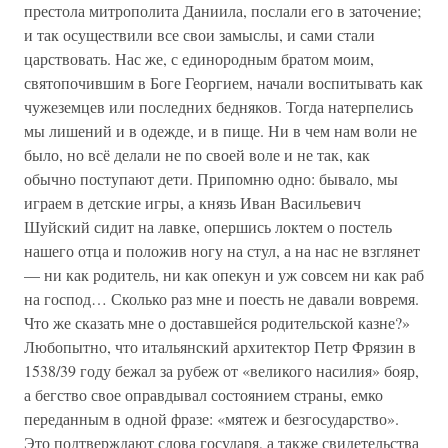
престола митрополита Даниила, послали его в заточение;
и так осуществили все свои замыслы, и сами стали
царствовать. Нас же, с единородным братом моим,
святопочившим в Боге Георгием, начали воспитывать как
чужеземцев или последних бедняков. Тогда натерпелись
мы лишений и в одежде, и в пище. Ни в чем нам воли не
было, но всё делали не по своей воле и не так, как
обычно поступают дети. Припомню одно: бывало, мы
играем в детские игры, а князь Иван Васильевич
Шуйский сидит на лавке, опершись локтем о постель
нашего отца и положив ногу на стул, а на нас не взглянет
— ни как родитель, ни как опекун и уж совсем ни как раб
на господ… Сколько раз мне и поесть не давали вовремя.
Что же сказать мне о доставшейся родительской казне?»
Любопытно, что итальянский архитектор Петр Фрязин в
1538/39 году бежал за рубеж от «великого насилия» бояр,
а бегство свое оправдывал состоянием страны, емко
переданным в одной фразе: «мятеж и безгосударство».
Это подтверждают слова государя, а также свидетельства