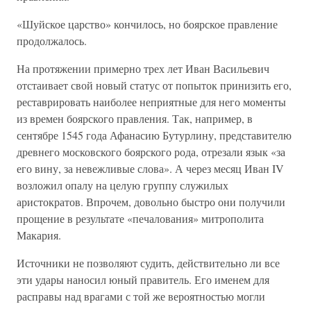
«Шуйское царство» кончилось, но боярское правление
продолжалось.
На протяжении примерно трех лет Иван Васильевич
отстаивает свой новый статус от попыток принизить его,
реставрировать наиболее неприятные для него моменты
из времен боярского правления. Так, например, в
сентябре 1545 года Афанасию Бутурлину, представителю
древнего московского боярского рода, отрезали язык «за
его вину, за невежливые слова». А через месяц Иван IV
возложил опалу на целую группу служилых
аристократов. Впрочем, довольно быстро они получили
прощение в результате «печалования» митрополита
Макария.
Источники не позволяют судить, действительно ли все
эти удары наносил юный правитель. Его именем для
расправы над врагами с той же вероятностью могли