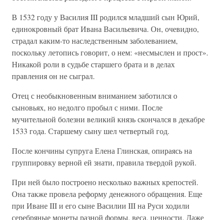
В 1532 году у Василия III родился младший сын Юрий,
единокровный брат Ивана Васильевича. Он, очевидно,
страдал каким-то наследственным заболеванием,
поскольку летопись говорит, о нем: «несмыслен и прост».
Никакой роли в судьбе старшего брата и в делах
правления он не сыграл.
Отец с необыкновенным вниманием заботился о
сыновьях, но недолго пробыл с ними. После
мучительной болезни великий князь скончался в декабре
1533 года. Старшему сыну шел четвертый год.
После кончины супруга Елена Глинская, опираясь на
группировку верной ей знати, правила твердой рукой.
При ней было построено несколько важных крепостей.
Она также провела реформу денежного обращения. Еще
при Иване III и его сыне Василии III на Руси ходили
серебряные монеты разной формы, веса, ценности. Даже