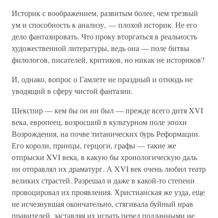
Историк с воображением, развитым более, чем трезвый
ум и способность к анализу, — плохой историк. Не его
дело фантазировать. Что проку вторгаться в реальность
художественной литературы, ведь она — поле битвы
филологов, писателей, критиков, но никак не историков?
И, однако, вопрос о Гамлете не праздный и отнюдь не
уводящий в сферу чистой фантазии.
Шекспир — кем бы он ни был — прежде всего дитя XVI
века, европеец, возросший в культурном поле эпохи
Возрождения, на почве титанических бурь Реформации.
Его короли, принцы, герцоги, графы — такие же
отпрыски XVI века, в какую бы хронологическую даль
ни отправлял их драматург. А XVI век очень любил театр
великих страстей. Разрешал и даже в какой-то степени
провоцировал их проявления. Христианская же узда, еще
не исчезнувшая окончательно, стягивала буйный нрав
правителей, заставляя их играть перед подданными не