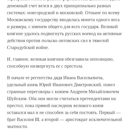
денежный счет велся в двух принципиально разных
системах: новгородской и московской. Отныне по всему
Московскому государству вводилась монета одного веса
и размера, с именем общего для всех государя. Великой
княгине удалось подвигнуть русских воевод на активные
действия против польско-литовских сил в тяжелой
Стародубской войне.
И, главное, великая княгиня обезглавила оппозицию,
способную низвергнуть ее с престола.
В начале ее регентства дядя Ивана Васильевича,
удельный князь Юрий Иванович Дмитровский, повел
странные переговоры с князем Андреем Михайловичем
Шуйским. Оба они могли считаться претендентами на
престол, пока прямой наследник великого князя
оставался мал и не способен за себя постоять. Первый —
брат Василия III, а второй — аристократ исключительной
знатности.