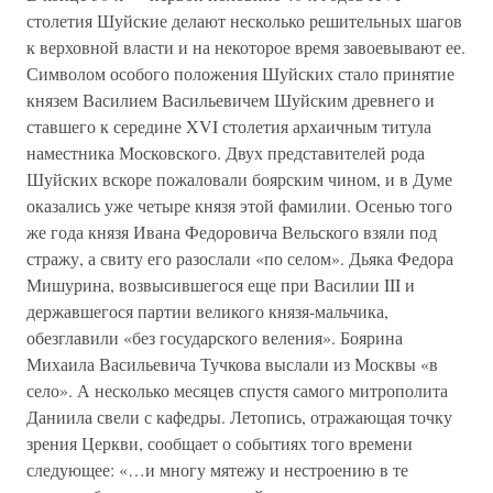
столетия Шуйские делают несколько решительных шагов
к верховной власти и на некоторое время завоевывают ее.
Символом особого положения Шуйских стало принятие
князем Василием Васильевичем Шуйским древнего и
ставшего к середине XVI столетия архаичным титула
наместника Московского. Двух представителей рода
Шуйских вскоре пожаловали боярским чином, и в Думе
оказались уже четыре князя этой фамилии. Осенью того
же года князя Ивана Федоровича Вельского взяли под
стражу, а свиту его разослали «по селом». Дьяка Федора
Мишурина, возвысившегося еще при Василии III и
державшегося партии великого князя-мальчика,
обезглавили «без государского веления». Боярина
Михаила Васильевича Тучкова выслали из Москвы «в
село». А несколько месяцев спустя самого митрополита
Даниила свели с кафедры. Летопись, отражающая точку
зрения Церкви, сообщает о событиях того времени
следующее: «…и многу мятежу и нестроению в те