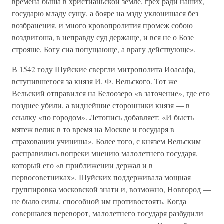
времена быша в христианьской земле, грех ради наших,
государю младу сущу, а бояре на мзду уклонишася без
возбранения, и много кровопролития промеж собою
воздвигоша, в неправду суд держаще, и вся не о Бозе
строяше, Богу сиа попущающе, а врагу действующе».
В 1542 году Шуйские свергли митрополита Иоасафа,
вступившегося за князя И. Ф. Вельского. Тот же
Вельский отправился на Белоозеро «в заточение», где его
позднее убили, а виднейшие сторонники князя — в
ссылку «по городом». Летопись добавляет: «И бысть
мятеж велик в то время на Москве и государя в
страховании учиниша». Более того, с князем Вельским
расправились вопреки мнению малолетнего государя,
который его «в приближении держал и в
первосоветниках». Шуйских поддерживала мощная
группировка московской знати и, возможно, Новгород —
не было силы, способной им противостоять. Когда
совершался переворот, малолетнего государя разбудили