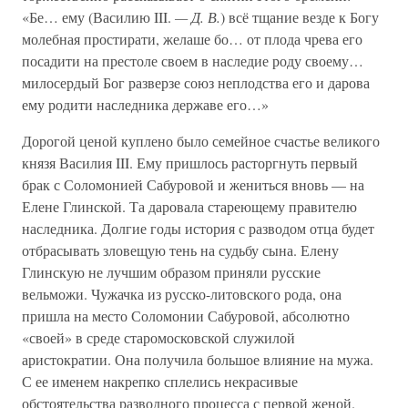
«Бе… ему (Василию III.
— Д. В.
) всё тщание везде к Богу
молебная простирати, желаше бо… от плода чрева его
посадити на престоле своем в наследие роду своему…
милосердый Бог разверзе союз неплодства его и дарова
ему родити наследника державе его…»
Дорогой ценой куплено было семейное счастье великого
князя Василия III. Ему пришлось расторгнуть первый
брак с Соломонией Сабуровой и жениться вновь — на
Елене Глинской. Та даровала стареющему правителю
наследника. Долгие годы история с разводом отца будет
отбрасывать зловещую тень на судьбу сына. Елену
Глинскую не лучшим образом приняли русские
вельможи. Чужачка из русско-литовского рода, она
пришла на место Соломонии Сабуровой, абсолютно
«своей» в среде старомосковской служилой
аристократии. Она получила большое влияние на мужа.
С ее именем накрепко сплелись некрасивые
обстоятельства разводного процесса с первой женой.