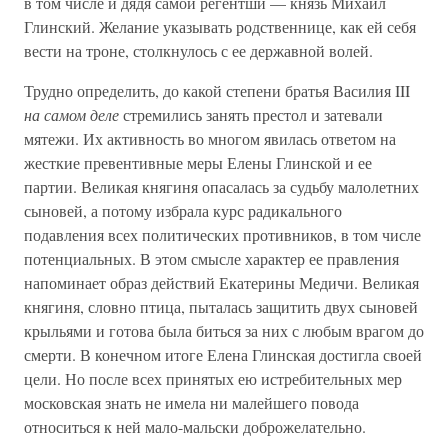
в том числе и дядя самой регентши — князь Михаил
Глинский. Желание указывать родственнице, как ей себя
вести на троне, столкнулось с ее державной волей.
Трудно определить, до какой степени братья Василия III
на самом деле
стремились занять престол и затевали
мятежи. Их активность во многом явилась ответом на
жесткие превентивные меры Елены Глинской и ее
партии. Великая княгиня опасалась за судьбу малолетних
сыновей, а потому избрала курс радикального
подавления всех политических противников, в том числе
потенциальных. В этом смысле характер ее правления
напоминает образ действий Екатерины Медичи. Великая
княгиня, словно птица, пыталась защитить двух сыновей
крыльями и готова была биться за них с любым врагом до
смерти. В конечном итоге Елена Глинская достигла своей
цели. Но после всех принятых ею истребительных мер
московская знать не имела ни малейшего повода
относиться к ней мало-мальски доброжелательно.