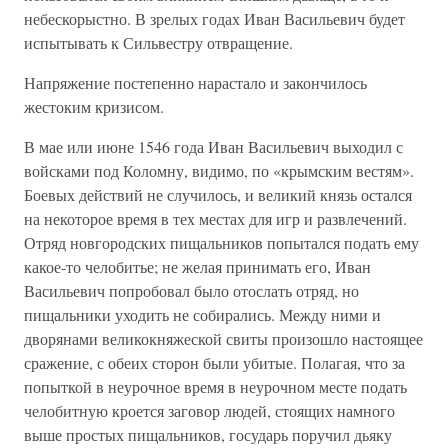
небескорыстно. В зрелых годах Иван Васильевич будет
испытывать к Сильвестру отвращение.
Напряжение постепенно нарастало и закончилось
жестоким кризисом.
В мае или июне 1546 года Иван Васильевич выходил с
войсками под Коломну, видимо, по «крымским вестям».
Боевых действий не случилось, и великий князь остался
на некоторое время в тех местах для игр и развлечений.
Отряд новгородских пищальников попытался подать ему
какое-то челобитье; не желая принимать его, Иван
Васильевич попробовал было отослать отряд, но
пищальники уходить не собирались. Между ними и
дворянами великокняжеской свиты произошло настоящее
сражение, с обеих сторон были убитые. Полагая, что за
попыткой в неурочное время в неурочном месте подать
челобитную кроется заговор людей, стоящих намного
выше простых пищальников, государь поручил дьяку