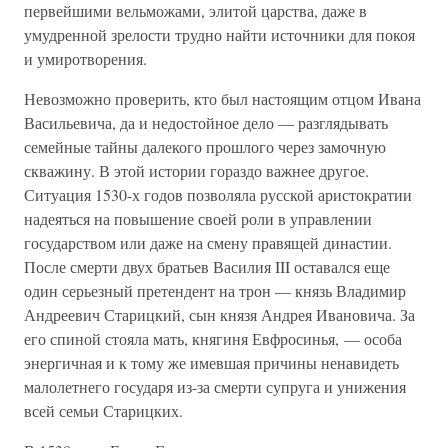
первейшими вельможами, элитой царства, даже в
умудренной зрелости трудно найти источники для покоя
и умиротворения.
Невозможно проверить, кто был настоящим отцом Ивана
Васильевича, да и недостойное дело — разглядывать
семейные тайны далекого прошлого через замочную
скважину. В этой истории гораздо важнее другое.
Ситуация 1530-х годов позволяла русской аристократии
надеяться на повышение своей роли в управлении
государством или даже на смену правящей династии.
После смерти двух братьев Василия III оставался еще
один серьезный претендент на трон — князь Владимир
Андреевич Старицкий, сын князя Андрея Ивановича. За
его спиной стояла мать, княгиня Евфросинья, — особа
энергичная и к тому же имевшая причины ненавидеть
малолетнего государя из-за смерти супруга и унижения
всей семьи Старицких.