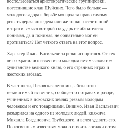
воспользоваться аристократические группировки,
потеснившие клан Шуйских. Чего было больше —
молодого задора в борьбе монарха за право самому
решать державные дела или же тонко рассчитанной
интриги, смысл которой государь не обязательно
понимал, да и понимая, не обязательно мог ей
противиться? Нет четкого ответа на этот вопрос.
Характер Ивана Васильевича резко испортился. От тех
лет сохранились известия о молодом незамысловатом
хулиганстве великого князя, о его странных играх и
жестоких забавах.
В частности, Псковская летопись, абсолютно
независимый источник, сообщает о потравах и разоре,
учиненных в псковских землях резвым молодым
человеком и его товарищами. Видимо, Иван Васильевич
разъярился на одного из молодых людей, княжича
Михаила Богдановича Трубецкого, и велел удавить его.
По косвенным известиям можно строить догадки о том,