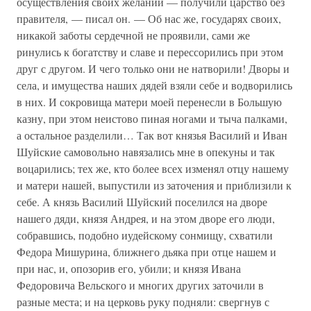
осуществления своих желаний — получили царство без
правителя, — писал он. — Об нас же, государях своих,
никакой заботы сердечной не проявили, сами же
ринулись к богатству и славе и перессорились при этом
друг с другом. И чего только они не натворили! Дворы и
села, и имущества наших дядей взяли себе и водворились
в них. И сокровища матери моей перенесли в Большую
казну, при этом неистово пиная ногами и тыча палками,
а остальное разделили… Так вот князья Василий и Иван
Шуйские самовольно навязались мне в опекуны и так
воцарились; тех же, кто более всех изменял отцу нашему
и матери нашей, выпустили из заточения и приблизили к
себе. А князь Василий Шуйский поселился на дворе
нашего дяди, князя Андрея, и на этом дворе его люди,
собравшись, подобно иудейскому сонмищу, схватили
Федора Мишурина, ближнего дьяка при отце нашем и
при нас, и, опозорив его, убили; и князя Ивана
Федоровича Вельского и многих других заточили в
разные места; и на церковь руку подняли: свергнув с