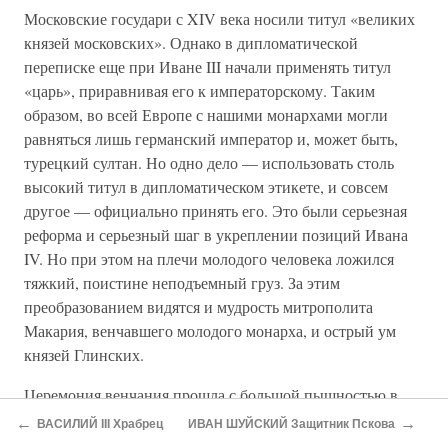
Московские государи с XIV века носили титул «великих
князей московских». Однако в дипломатической
переписке еще при Иване III начали применять титул
«царь», приравнивая его к императорскому. Таким
образом, во всей Европе с нашими монархами могли
равняться лишь германский император и, может быть,
турецкий султан. Но одно дело — использовать столь
высокий титул в дипломатическом этикете, и совсем
другое — официально принять его. Это были серьезная
реформа и серьезный шаг в укреплении позиций Ивана
IV. Но при этом на плечи молодого человека ложился
тяжкий, поистине неподъемный груз. За этим
преобразованием видятся и мудрость митрополита
Макария, венчавшего молодого монарха, и острый ум
князей Глинских.
Церемония венчания прошла с большой пышностью в
кремлевском Успенском соборе. Через несколько дней
←
→
ВАСИЛИЙ III Храбрец
ИВАН ШУЙСКИЙ Защитник Пскова
государь выехал на богомолье в Троице-Сергиев