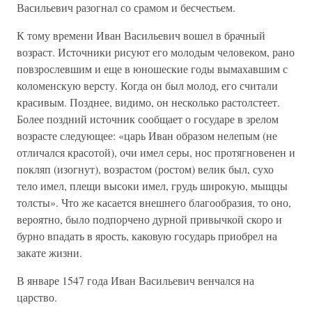
Васильевич разогнал со срамом и бесчестьем.
К тому времени Иван Васильевич вошел в брачный
возраст. Источники рисуют его молодым человеком, рано
повзрослевшим и еще в юношеские годы вымахавшим с
коломенскую версту. Когда он был молод, его считали
красивым. Позднее, видимо, он несколько растолстеет.
Более поздний источник сообщает о государе в зрелом
возрасте следующее: «царь Иван образом нелепым (не
отличался красотой), очи имел серы, нос протягновенен и
покляп (изогнут), возрастом (ростом) велик был, сухо
тело имел, плещи высоки имел, грудь широкую, мыщцы
толсты». Что же касается внешнего благообразия, то оно,
вероятно, было подпорчено дурной привычкой скоро и
бурно впадать в ярость, каковую государь приобрел на
закате жизни.
В январе 1547 года Иван Васильевич венчался на
царство.