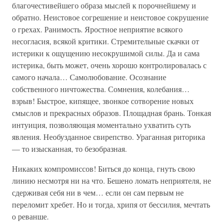
благочестивейшего образа мыслей к порочнейшему и
обратно. Неистовое согрешение и неистовое сокрушение
о грехах. Ранимость. Яростное неприятие всякого
несогласия, всякой критики. Стремительные скачки от
истерики к ощущению несокрушимой силы. Да и сама
истерика, быть может, очень хорошо контролировалась с
самого начала… Самолюбование. Осознание
собственного ничтожества. Сомнения, колебания…
взрыв! Быстрое, кипящее, звонкое сотворение новых
смыслов и прекрасных образов. Площадная брань. Тонкая
интуиция, позволяющая моментально ухватить суть
явления. Необузданное свирепство. Ураганная риторика
— то изысканная, то безобразная.
Никаких компромиссов! Биться до конца, гнуть свою
линию несмотря ни на что. Бешено ломать неприятеля, не
сдерживая себя ни в чем… если он сам первым не
переломит хребет. Но и тогда, хрипя от бессилия, мечтать
о реванше.