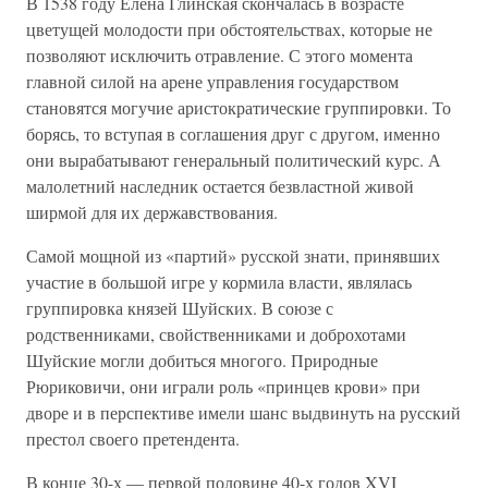
В 1538 году Елена Глинская скончалась в возрасте
цветущей молодости при обстоятельствах, которые не
позволяют исключить отравление. С этого момента
главной силой на арене управления государством
становятся могучие аристократические группировки. То
борясь, то вступая в соглашения друг с другом, именно
они вырабатывают генеральный политический курс. А
малолетний наследник остается безвластной живой
ширмой для их державствования.
Самой мощной из «партий» русской знати, принявших
участие в большой игре у кормила власти, являлась
группировка князей Шуйских. В союзе с
родственниками, свойственниками и доброхотами
Шуйские могли добиться многого. Природные
Рюриковичи, они играли роль «принцев крови» при
дворе и в перспективе имели шанс выдвинуть на русский
престол своего претендента.
В конце 30-х — первой половине 40-х годов XVI