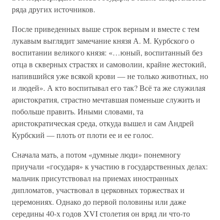
ряда других источников.
После приведенных выше строк верным и вместе с тем
лукавым выглядит замечание князя А. М. Курбского о
воспитании великого князя: «…юный, воспитанный без
отца в скверных страстях и самоволии, крайне жестокий,
напившийся уже всякой крови — не только животных, но
и людей». А кто воспитывал его так? Всё та же служилая
аристократия, страстно мечтавшая поменьше служить и
побольше править. Иными словами, та
аристократическая среда, откуда вышел и сам Андрей
Курбский — плоть от плоти ее и ее голос.
Сначала мать, а потом «думные люди» понемногу
приучали «государя» к участию в государственных делах:
мальчик присутствовал на приемах иностранных
дипломатов, участвовал в церковных торжествах и
церемониях. Однако до первой половины или даже
середины 40-х годов XVI столетия он вряд ли что-то