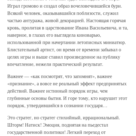
Играл громово и создал образ вочеловечившейся бури.
Всякий человек, оказывавшийся поблизости, служил
частью антуража, живой декорацией. Настоящая горячая
кровь, пролитая в царствование Ивана Васильевича, и та,
наверное, в глазах его выглядела киноварью,
использованной при начертании летописных миниатюр.
Блистательный артист, он время от времени забывал о
целях игры и выше ставил произведенное на публику
впечатление, нежели практический результат.
Важнее — «как посмотрят, что запомнят», важнее
«признание», а вовсе не реальный эффект предпринятых
действий. Важнее истинный порядок игры, чем
глубинные основы бытия. И горе тому, кто нарушит этот
порядок, утвердившийся в сознании государя…
Это стратег, но стратег стихийный, иррациональный.
Шторм! Натиск! Эмоция, поднятая на пьедестал
государственной политики! Легкий переход от