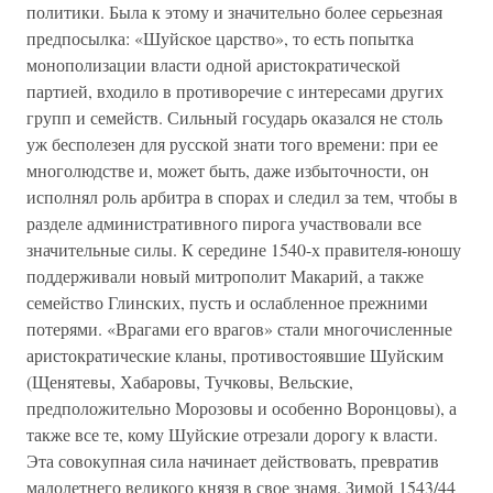
политики. Была к этому и значительно более серьезная
предпосылка: «Шуйское царство», то есть попытка
монополизации власти одной аристократической
партией, входило в противоречие с интересами других
групп и семейств. Сильный государь оказался не столь
уж бесполезен для русской знати того времени: при ее
многолюдстве и, может быть, даже избыточности, он
исполнял роль арбитра в спорах и следил за тем, чтобы в
разделе административного пирога участвовали все
значительные силы. К середине 1540-х правителя-юношу
поддерживали новый митрополит Макарий, а также
семейство Глинских, пусть и ослабленное прежними
потерями. «Врагами его врагов» стали многочисленные
аристократические кланы, противостоявшие Шуйским
(Щенятевы, Хабаровы, Тучковы, Вельские,
предположительно Морозовы и особенно Воронцовы), а
также все те, кому Шуйские отрезали дорогу к власти.
Эта совокупная сила начинает действовать, превратив
малолетнего великого князя в свое знамя. Зимой 1543/44