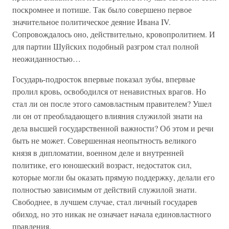
поскромнее и потише. Так было совершено первое
значительное политическое деяние Ивана IV.
Сопровождалось оно, действительно, кровопролитием. И
для партии Шуйских подобный разгром стал полной
неожиданностью…
Государь-подросток впервые показал зубы, впервые
пролил кровь, освободился от ненавистных врагов. Но
стал ли он после этого самовластным правителем? Ушел
ли он от преобладающего влияния служилой знати на
дела высшей государственной важности? Об этом и речи
быть не может. Совершенная неопытность великого
князя в дипломатии, военном деле и внутренней
политике, его юношеский возраст, недостаток сил,
которые могли бы оказать прямую поддержку, делали его
полностью зависимым от действий служилой знати.
Свободнее, в лучшем случае, стал личный государев
обиход, но это никак не означает начала единовластного
правления.