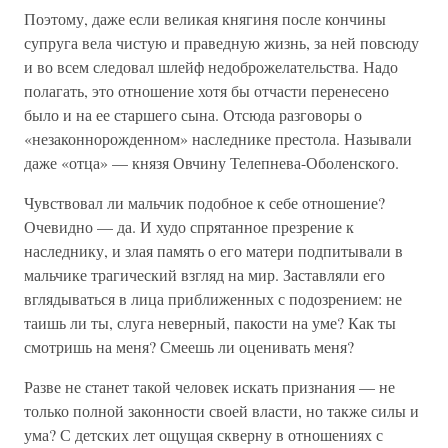
Поэтому, даже если великая княгиня после кончины
супруга вела чистую и праведную жизнь, за ней повсюду
и во всем следовал шлейф недоброжелательства. Надо
полагать, это отношение хотя бы отчасти перенесено
было и на ее старшего сына. Отсюда разговоры о
«незаконнорожденном» наследнике престола. Называли
даже «отца» — князя Овчину Телепнева-Оболенского.
Чувствовал ли мальчик подобное к себе отношение?
Очевидно — да. И худо спрятанное презрение к
наследнику, и злая память о его матери подпитывали в
мальчике трагический взгляд на мир. Заставляли его
вглядываться в лица приближенных с подозрением: не
таишь ли ты, слуга неверный, пакости на уме? Как ты
смотришь на меня? Смеешь ли оценивать меня?
Разве не станет такой человек искать признания — не
только полной законности своей власти, но также силы и
ума? С детских лет ощущая скверну в отношениях с