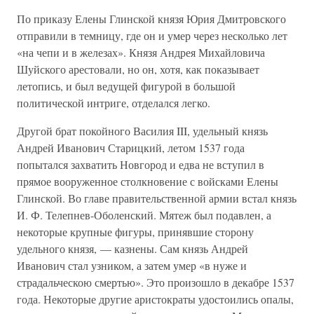
По приказу Елены Глинской князя Юрия Дмитровского
отправили в темницу, где он и умер через несколько лет
«на чепи и в железах». Князя Андрея Михайловича
Шуйского арестовали, но он, хотя, как показывает
летопись, и был ведущей фигурой в большой
политической интриге, отделался легко.
Другой брат покойного Василия III, удельный князь
Андрей Иванович Старицкий, летом 1537 года
попытался захватить Новгород и едва не вступил в
прямое вооруженное столкновение с войсками Елены
Глинской. Во главе правительственной армии встал князь
И. Ф. Телепнев-Оболенский. Мятеж был подавлен, а
некоторые крупные фигуры, принявшие сторону
удельного князя, — казнены. Сам князь Андрей
Иванович стал узником, а затем умер «в нуже и
страдальческою смертью». Это произошло в декабре 1537
года. Некоторые другие аристократы удостоились опалы,