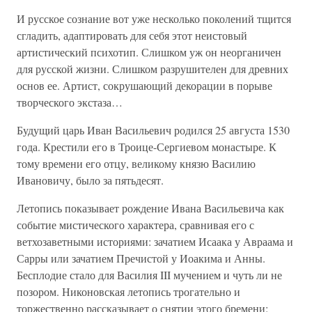
И русское сознание вот уже несколько поколений тщится
сгладить, адаптировать для себя этот неистовый
артистический психотип. Слишком уж он неорганичен
для русской жизни. Слишком разрушителен для древних
основ ее. Артист, сокрушающий декорации в порыве
творческого экстаза…
Будущий царь Иван Васильевич родился 25 августа 1530
года. Крестили его в Троице-Сергиевом монастыре. К
тому времени его отцу, великому князю Василию
Ивановичу, было за пятьдесят.
Летопись показывает рождение Ивана Васильевича как
событие мистического характера, сравнивая его с
ветхозаветными историями: зачатием Исаака у Авраама и
Сарры или зачатием Пречистой у Иоакима и Анны.
Бесплодие стало для Василия III мучением и чуть ли не
позором. Никоновская летопись трогательно и
торжественно рассказывает о снятии этого бремени: