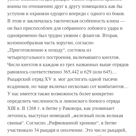
воины по отношению друг к другу помещались как бы
уступом и охраняли едущего впереди с одного из боков.
В этом и заключалась тактическая особенность клина —
он был приспособлен для собранного лобового удара и
одновременно был трудно уязвим с флангов. Вторая,
колоннообразная часть хоругви, согласно
„Приготовлению к походу“, состояла из
четырехугольного построения, включавшего кнехтов.
Число кнехтов в каждом из трех названных выше отрядов
равнялось соответственно 365,442 и 629 (или 645)…
Рыцарский отряд XV в. мог достигать одной тысячи
всадников, но чаще включал несколько сот комбатантов…
У нас имеется также возможность более конкретно
определить численность и ливонского боевого отряда
XIII в. В 1268 г. в битве у Раковора, как упоминает
летопись, выступал немецкий „железный полк великая
свинья“. Согласно „Рифмованной хронике“, в битве
участвовало 34 рыцаря и ополчение. Это число рыцарей,