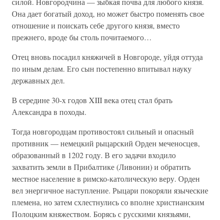
силой. Новгородчина — зыбкая почва для любого князя.
Она дает богатый доход, но может быстро поменять свое
отношение и поискать себе другого князя, вместо
прежнего, вроде бы столь почитаемого…
Отец вновь посадил княжичей в Новгороде, уйдя оттуда
по иным делам. Его сын постепенно впитывал науку
державных дел.
В середине 30-х годов XIII века отец стал брать
Александра в походы.
Тогда новгородцам противостоял сильный и опасный
противник — немецкий рыцарский Орден меченосцев,
образованный в 1202 году. В его задачи входило
захватить земли в Прибалтике (Ливонии) и обратить
местное население в римско-католическую веру. Орден
вел энергичное наступление. Рыцари покоряли языческие
племена, но затем схлестнулись со вполне христианским
Полоцким княжеством. Борясь с русскими князьями,