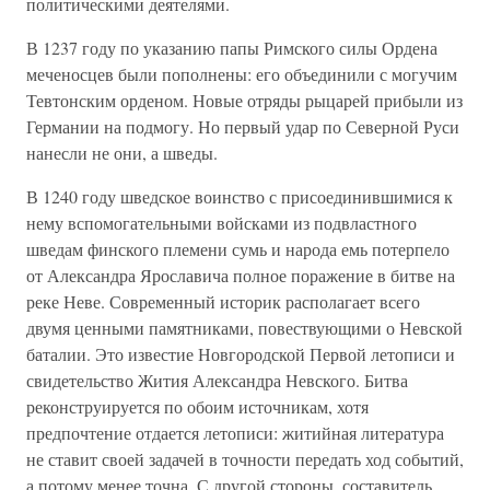
политическими деятелями.
В 1237 году по указанию папы Римского силы Ордена
меченосцев были пополнены: его объединили с могучим
Тевтонским орденом. Новые отряды рыцарей прибыли из
Германии на подмогу. Но первый удар по Северной Руси
нанесли не они, а шведы.
В 1240 году шведское воинство с присоединившимися к
нему вспомогательными войсками из подвластного
шведам финского племени сумь и народа емь потерпело
от Александра Ярославича полное поражение в битве на
реке Неве. Современный историк располагает всего
двумя ценными памятниками, повествующими о Невской
баталии. Это известие Новгородской Первой летописи и
свидетельство Жития Александра Невского. Битва
реконструируется по обоим источникам, хотя
предпочтение отдается летописи: житийная литература
не ставит своей задачей в точности передать ход событий,
а потому менее точна. С другой стороны, составитель