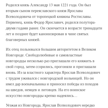
Родился князь Александр 13 мая 1221 года. Он был
вторым сыном переяславского князя Ярослава
Всеволодовича от торопецкой княжны Ростиславы.
Первенец, князь Федор Ярославич, родился полутора-
двумя годами ранее. Он скончается в возрасте тринадцати
лет и позднее будет канонизирован в чине святых
благоверных князей.
Их отец пользовался большим авторитетом в Великом
Новгороде. Свободолюбивые и самовластные
новгородцы несколько раз приглашали его княжить в
свой город, затем ссорились, прогоняли и приглашали
вновь. Из-за властного характера Ярослав Всеволодович
с трудом уживался с новгородской вольницей. Но он
имел дар военачальника и приносил победы из походов
на шведов, немцев и литовцев. На его воинское
искусство новгородцы крепко надеялись…
Уезжая из Новгорода, Ярослав Всеволодович нередко