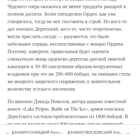
Чудского озера оказалось не менее тридцати рыцарей в
полном доспехе. Более пятидесяти Орден, как уже
говорилось, тогда не мог поставить в строй. Но кого-то
дал епископ Дерптский, кого-то, чисто теоретически,
могли прислать соседи — разумеется, это были
небольшие отряды, несопоставимые с мощью Ордена.
Поэтому, наверное, правильным будет оценить
совокупную мощь орденско-дерптско-датской тяжелой
кавалерии в 30–80 наилучшим образом вооруженных
всадников при тех же 200–600 бойцах, не имевших столь
же мощного защитного снаряжения, и значительном
количестве эстского ополчения.
По мнению Дэвида Николла, автора широко известной
книги «Lake Peipus. Battle on The Ice», армия епископа
Дерптского состояла приблизительно из 1800 бойцов. В
их число входило около 800 человек датско-немецкой
тяжелой кавалерии («knights and sergeants», по
←
→
ДАНИИЛ ГАЛИЦКИЙ Русский король
ДАНИИЛ МОСКОВСКИЙ Хозяин города
выражению Николла) и тысяча эстов. Ядром конницы