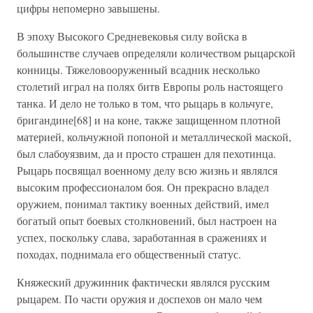
цифры непомерно завышены.
В эпоху Высокого Средневековья силу войска в
большинстве случаев определяли количеством рыцарской
конницы. Тяжеловооруженный всадник несколько
столетий играл на полях битв Европы роль настоящего
танка. И дело не только в том, что рыцарь в кольчуге,
бригандине[68] и на коне, также защищенном плотной
материей, кольчужной попоной и металлической маской,
был слабоуязвим, да и просто страшен для пехотинца.
Рыцарь посвящал военному делу всю жизнь и являлся
высоким профессионалом боя. Он прекрасно владел
оружием, понимал тактику военных действий, имел
богатый опыт боевых столкновений, был настроен на
успех, поскольку слава, заработанная в сражениях и
походах, поднимала его общественный статус.
Княжеский дружинник фактически являлся русским
рыцарем. По части оружия и доспехов он мало чем