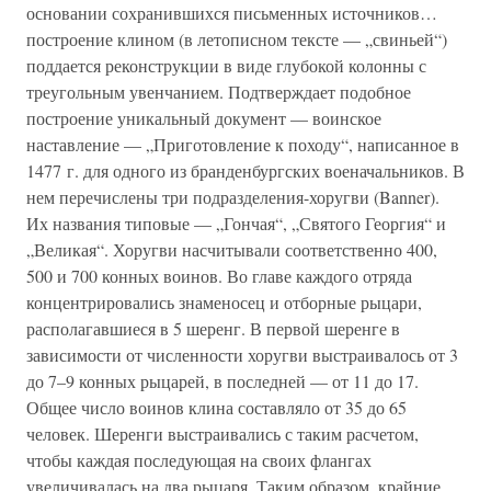
основании сохранившихся письменных источников…
построение клином (в летописном тексте — „свиньей“)
поддается реконструкции в виде глубокой колонны с
треугольным увенчанием. Подтверждает подобное
построение уникальный документ — воинское
наставление — „Приготовление к походу“, написанное в
1477 г. для одного из бранденбургских военачальников. В
нем перечислены три подразделения-хоругви (Banner).
Их названия типовые — „Гончая“, „Святого Георгия“ и
„Великая“. Хоругви насчитывали соответственно 400,
500 и 700 конных воинов. Во главе каждого отряда
концентрировались знаменосец и отборные рыцари,
располагавшиеся в 5 шеренг. В первой шеренге в
зависимости от численности хоругви выстраивалось от 3
до 7–9 конных рыцарей, в последней — от 11 до 17.
Общее число воинов клина составляло от 35 до 65
человек. Шеренги выстраивались с таким расчетом,
чтобы каждая последующая на своих флангах
увеличивалась на два рыцаря. Таким образом, крайние