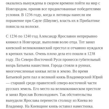
оказались вынуждены в скором времени пойти на мир с
Новгородом, приняв все продиктованные победителями
условия. В 1236 году, когда и литовцы нанесли им
поражение при Сауле (Шяуляе), власть их в Прибалтике
повисла на волоске.
С 1236 по 1240 год Александр Ярославин непрерывно
княжил в Новгороде, выполняя волю отца. Тот занял
киевский великокняжеский престол и отчаянно нуждался
в крепких тылах. Очень плохо дела его пошли в 1238
году. По Северо-Восточной Руси пронесся губительный
вихрь Батыева нашествия. Города стояли в руинах,
многочисленные князья легли в землю. Во время
Батыевой рати пал и великий князь Владимирский Юрий
— старший среди правителей северо-восточной части
русских земель. Его место на великокняжеском престоле
и занял Ярослав Всеволодович. Так обстоятельства
вынудили Ярослава перенести столицу из Киева во
Владимир. На Киевщине князь оставил наместника.