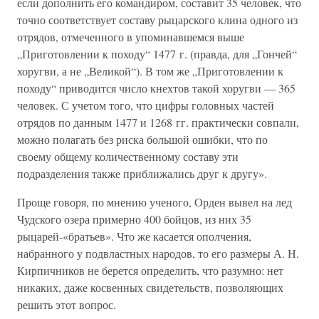
если дополнить его командиром, составит 35 человек, что
точно соответствует составу рыцарского клина одного из
отрядов, отмеченного в упоминавшемся выше
„Приготовлении к походу“ 1477 г. (правда, для „Гончей“
хоругви, а не „Великой“). В том же „Приготовлении к
походу“ приводится число кнехтов такой хоругви — 365
человек. С учетом того, что цифры головных частей
отрядов по данным 1477 и 1268 гг. практически совпали,
можно полагать без риска большой ошибки, что по
своему общему количественному составу эти
подразделения также приближались друг к другу».
Проще говоря, по мнению ученого, Орден вывел на лед
Чудского озера примерно 400 бойцов, из них 35
рыцарей-«братьев». Что же касается ополчения,
набранного у подвластных народов, то его размеры А. Н.
Кирпичников не берется определить, что разумно: нет
никаких, даже косвенных свидетельств, позволяющих
решить этот вопрос.