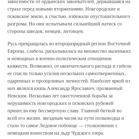
зависимости от ордынских завоевателей, державшаяся на
страхе перед новыми вторжениями. Новгородские и
псковские земли, к счастью, избежали опустошительного
разгрома. Но они испытывали сильнейший натиск со
стороны шведов, немцев, литовцев.
Русь превращалась во второразрядный регион Восточной
Европы, слабела, раскалывалась на множество маленьких
и немощных в военно-политическом отношении
княжеств. Возможно, от окончательного распада и гибели
ее спасли только усилия нескольких самоотверженных,
одаренных и прозорливых личностей. Наиболее яркой из
них являлся князь Александр Ярославич, прозванный
Невским. Несколько лет ожесточенной борьбы за
нерушимость новгородских и псковских рубежей
принесли ему бессмертную славу. Главной битвой во
всей его жизни, звездным часом на пути полководца и
стало то самое Ледовое побоище — столкновение с
немецким воинством на льду Чудского озера.