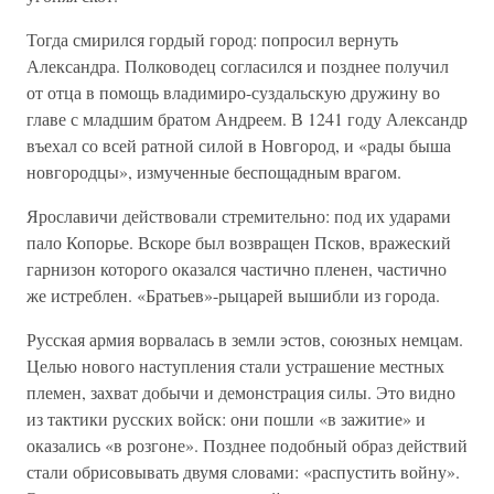
Тогда смирился гордый город: попросил вернуть
Александра. Полководец согласился и позднее получил
от отца в помощь владимиро-суздальскую дружину во
главе с младшим братом Андреем. В 1241 году Александр
въехал со всей ратной силой в Новгород, и «рады быша
новгородцы», измученные беспощадным врагом.
Ярославичи действовали стремительно: под их ударами
пало Копорье. Вскоре был возвращен Псков, вражеский
гарнизон которого оказался частично пленен, частично
же истреблен. «Братьев»-рыцарей вышибли из города.
Русская армия ворвалась в земли эстов, союзных немцам.
Целью нового наступления стали устрашение местных
племен, захват добычи и демонстрация силы. Это видно
из тактики русских войск: они пошли «в зажитие» и
оказались «в розгоне». Позднее подобный образ действий
стали обрисовывать двумя словами: «распустить войну».