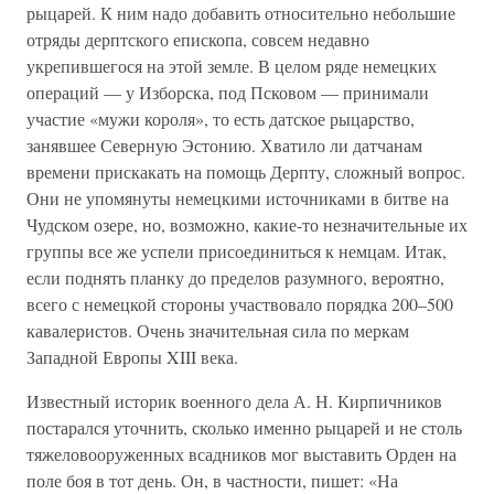
рыцарей. К ним надо добавить относительно небольшие
отряды дерптского епископа, совсем недавно
укрепившегося на этой земле. В целом ряде немецких
операций — у Изборска, под Псковом — принимали
участие «мужи короля», то есть датское рыцарство,
занявшее Северную Эстонию. Хватило ли датчанам
времени прискакать на помощь Дерпту, сложный вопрос.
Они не упомянуты немецкими источниками в битве на
Чудском озере, но, возможно, какие-то незначительные их
группы все же успели присоединиться к немцам. Итак,
если поднять планку до пределов разумного, вероятно,
всего с немецкой стороны участвовало порядка 200–500
кавалеристов. Очень значительная сила по меркам
Западной Европы XIII века.
Известный историк военного дела А. Н. Кирпичников
постарался уточнить, сколько именно рыцарей и не столь
тяжеловооруженных всадников мог выставить Орден на
поле боя в тот день. Он, в частности, пишет: «На