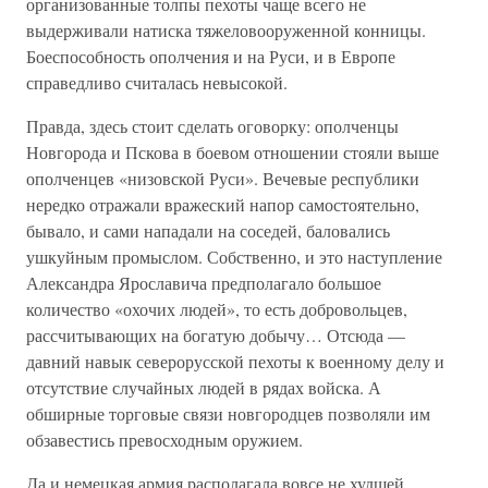
организованные толпы пехоты чаще всего не
выдерживали натиска тяжеловооруженной конницы.
Боеспособность ополчения и на Руси, и в Европе
справедливо считалась невысокой.
Правда, здесь стоит сделать оговорку: ополченцы
Новгорода и Пскова в боевом отношении стояли выше
ополченцев «низовской Руси». Вечевые республики
нередко отражали вражеский напор самостоятельно,
бывало, и сами нападали на соседей, баловались
ушкуйным промыслом. Собственно, и это наступление
Александра Ярославича предполагало большое
количество «охочих людей», то есть добровольцев,
рассчитывающих на богатую добычу… Отсюда —
давний навык северорусской пехоты к военному делу и
отсутствие случайных людей в рядах войска. А
обширные торговые связи новгородцев позволяли им
обзавестись превосходным оружием.
Да и немецкая армия располагала вовсе не худшей