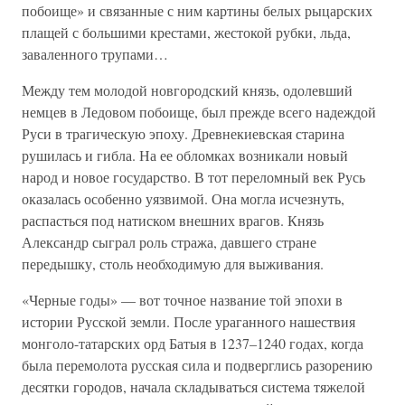
побоище» и связанные с ним картины белых рыцарских
плащей с большими крестами, жестокой рубки, льда,
заваленного трупами…
Между тем молодой новгородский князь, одолевший
немцев в Ледовом побоище, был прежде всего надеждой
Руси в трагическую эпоху. Древнекиевская старина
рушилась и гибла. На ее обломках возникали новый
народ и новое государство. В тот переломный век Русь
оказалась особенно уязвимой. Она могла исчезнуть,
распасться под натиском внешних врагов. Князь
Александр сыграл роль стража, давшего стране
передышку, столь необходимую для выживания.
«Черные годы» — вот точное название той эпохи в
истории Русской земли. После ураганного нашествия
монголо-татарских орд Батыя в 1237–1240 годах, когда
была перемолота русская сила и подверглись разорению
десятки городов, начала складываться система тяжелой