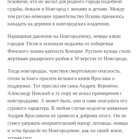
псковичи, кто не желал для родного города подобной
судьбы, бежали в Новгород с женами и детьми. Между
тем русско-немецкое правительство Пскова принялось
нападать на деревни в новгородских владениях.
Наращивая давление на Новгородчину, немцы взяли
городок Тёсов и основали недалеко от побережья
Финского залива крепость Копорье. Русские купцы стали
жертвами рыцарского разбоя в 30 верстах от Новгорода.
Тогда новгородцы, чувствуя смертельную опасность,
сочли за благо просить великого князя Ярослава о
поддержке. Тот прислал им сына Андрея. Вероятно,
Александр Невский в ту пору не искал примирения с
новгородцами. А может быть, они и сами опасались его
сурового характера. В любом случае недолгое княжение
Андрея Ярославича не привело к доброму итогу. Он не
сумел удержать неприятельский напор: литовцы, немцы
и эсты бродили по Новгородчине, как по своей земле,
угоняя скот.