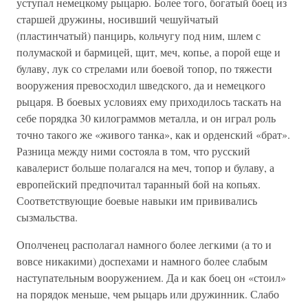
уступал немецкому рыцарю. Более того, богатый боец из
старшей дружины, носивший чешуйчатый
(пластинчатый) панцирь, кольчугу под ним, шлем с
полумаской и бармицей, щит, меч, копье, а порой еще и
булаву, лук со стрелами или боевой топор, по тяжести
вооружения превосходил шведского, да и немецкого
рыцаря. В боевых условиях ему приходилось таскать на
себе порядка 30 килограммов металла, и он играл роль
точно такого же «живого танка», как и орденский «брат».
Разница между ними состояла в том, что русский
кавалерист больше полагался на меч, топор и булаву, а
европейский предпочитал таранный бой на копьях.
Соответствующие боевые навыки им прививались
сызмальства.
Ополченец располагал намного более легкими (а то и
вовсе никакими) доспехами и намного более слабым
наступательным вооружением. Да и как боец он «стоил»
на порядок меньше, чем рыцарь или дружинник. Слабо