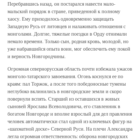
Перебравшись назад, он постарался навести мало-
мальский порядок в стране, приведенной к полному
хаосу. Ему приходилось одновременно защищать
Западную Русь от литовцев и налаживать отношения с
монголами. Долгие, тяжелые поездки в Орду отнимали
немало времени. Только сын, родная кровь, молодой, но
уже набравшийся опыта воин, мог обеспечить ему покой
и верность Новгородчины.
Огромная севернорусская область почти избежала ужасов
монголо-татарского завоевания. Огонь коснулся ее по
краям: пал Торжок, а после того победоносные тумены
неглубоко вклинились в новгородские земли и скоро
повернули вспять. Старший из оставшихся в живых
сыновей Ярослава Всеволодовича, его ставленник в
богатом Новгороде и вполне взрослый для дел правления
человек автоматически стал одной из ключевых фигур на
«шахматной доске» Северной Руси. На плечи Александра
легла огромная ответственность: оборона новгородских