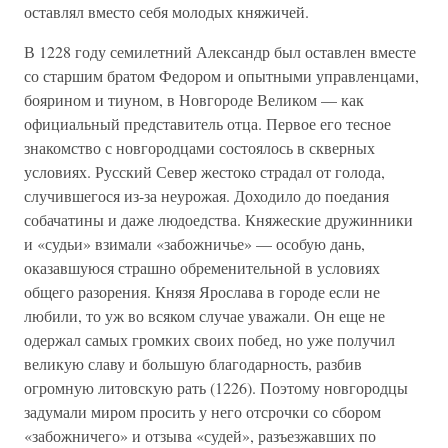
оставлял вместо себя молодых княжичей.
В 1228 году семилетний Александр был оставлен вместе
со старшим братом Федором и опытными управленцами,
боярином и тиуном, в Новгороде Великом — как
официальный представитель отца. Первое его тесное
знакомство с новгородцами состоялось в скверных
условиях. Русский Север жестоко страдал от голода,
случившегося из-за неурожая. Доходило до поедания
собачатины и даже людоедства. Княжеские дружинники
и «судьи» взимали «забожничье» — особую дань,
оказавшуюся страшно обременительной в условиях
общего разорения. Князя Ярослава в городе если не
любили, то уж во всяком случае уважали. Он еще не
одержал самых громких своих побед, но уже получил
великую славу и большую благодарность, разбив
огромную литовскую рать (1226). Поэтому новгородцы
задумали миром просить у него отсрочки со сбором
«забожничего» и отзыва «судей», разъезжавших по