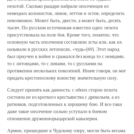
пехотой. Сколько рыцари набрали ополченцев из
немецких колонистов, ливов, леттов и эстов, определить
невозможно. Может быть, двести, а может быть, десять
тысяч. По русским источникам известно одно: пехота
присутствовала на поле боя. Кроме того, понятно, что
основную часть ополчения составляли эсты или, как их
называли в русских летописях, «чудь»[69]. Этот народ
был приучен к войне и сражался без конца то с немцами,
то с литовцами, то с ливами, то с русскими на
протяжении нескольких поколений. Иначе говоря, он мог
придать крестоносному воинству значительную силу.
Следует принять как данность: с обеих сторон пехота
состояла не из кроткого крестьянства с дрекольем, а из
ратников, подготовленных к хорошему бою. И все-таки
даже такое ополчение сильно уступало в боевом
отношении дружиннорыцарской кавалерии.
Армии, пришедшие к Чудскому озеру, могли быть весьма