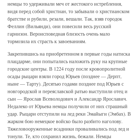
немцы то удерживали меч от жестокого истребления,
видя перед собой христиан, то забывали о христианском
братстве и рубили, резали, вешали. Так, взяв городок
Феллин (Вильянди), они повесили весь русский
гарнизон. Вероисповедная близость очень мало
тормозила их страсть к завоеваниям.
Закрепившись на приобретенном в первые годы натиска
плацдарме, они попытались наложить руку на крупные
городские центры. В 1224 году после кровопролитной
осады рыцари взяли город Юрьев (позднее — Дерпт,
ныне — Тарту). Десятью годами позднее под Юрьев с
новгородской и переяславской ратью выступили отец и
сын — Ярослав Всеволодович и Александр Ярославич.
Недалеко от Юрьева немцы получили от них страшный
удар. Рыцари отступили на лед реки Эмайыги (Эмбах). В
жарком бою немецкое войско было разбито наголову.
Тяжеловооруженные всадники проваливались под лед и
тонули. Те, кто сохранил жизнь, бежали. Немцы