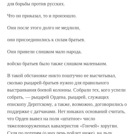
для борьбы против русских.
Что он приказал, то и произошло.
Они после этого долго не медлили,
они присоединились к силам братьев.
Они привели слишком мало народа,
войско братьев было также слишком маленьким.
В такой обстановке никто поштучно не высчитывал,
сколько рыцарей-братьев нужно для правильного
выстраивания боевой колонны. Собрали тех, кого успели
собрать, — рыцарей Ордена, рыцарей, служащих
епископу Дерптскому, а также, возможно, договорились о
поддержке с датчанами. Нет никаких оснований считать,
что Орден вывел на поля «штатное» число
тяжеловооруженных кавалеристов «Гончей» хоругви.
Судя по потерям (о них речь пойдет ниже), на льду