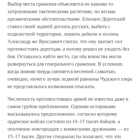
Выбор места сражения объясняется не какими-то
хитроумными тактическими расчетами, но весьма
прозаическими обстоятельствами. Епископ Дерптский
ставил своей задачей догнать русских, выбить с
подвластной территории, лишить добычи и полона.
Александр же Ярославич считал, что ему хватает сил
противостоять дерптцам, а потому решил не уходить без
боя. Оставалось найти место, где оба воинства могли
развернуться для генерального сражения. В условиях,
когда зимняя твердь сменяется весенней слякотью,
очевидно, ничего лучше ледяной равнины Чудского озера
не представлялось возможным отыскать.
Численность противостоящих армий не известна даже в
самом грубом приближении. Одними историками
высказывалось предположение, согласно которому
орденское войско состояло из 10–15 тысяч бойцов, а
ополчение новгородцев с княжескими дружинами — из
15–17 тысяч. Другие специалисты полагают, что эти