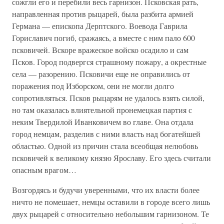
сожгли его и перебили весь гарнизон. Псковская рать,
направленная против рыцарей, была разбита армией
Германа — епископа Дерптского. Воевода Гаврила
Гориславич погиб, сражаясь, а вместе с ним пало 600
псковичей. Вскоре вражеское войско осадило и сам
Псков. Город подвергся страшному пожару, а окрестные
села — разорению. Псковичи еще не оправились от
поражения под Изборском, они не могли долго
сопротивляться. Псков рыцарям не удалось взять силой,
но там оказалась влиятельной пронемецкая партия с
неким Твердилой Иванковичем во главе. Она отдала
город немцам, разделив с ними власть над богатейшей
областью. Одной из причин стала всеобщая нелюбовь
псковичей к великому князю Ярославу. Его здесь считали
опасным врагом…
Возгордясь и будучи уверенными, что их власти более
ничто не помешает, немцы оставили в городе всего лишь
двух рыцарей с относительно небольшим гарнизоном. Те