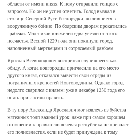
области от имени князя. К нему отправили гонцов с
запросом. Но он не успел ответить. Голод вызвал в
столице Северной Руси беспорядки, вылившиеся в
вооруженную бойню. По боярским дворам прокатились
грабежи. Мальчиков-княжичей едва увезли от этого
несчастья. Весной 1229 года они покинули город,
наполненный мертвецами и сотрясаемый разбоем.
Ярослав Всеволодович воспринял случившееся как
обиду. А когда новгородцы пригласили на его место
другого князя, отказался вывести свои отряды из
пограничных крепостей Новгородчины. Однако город
недолго сварился с князем: уже в декабре 1230 года его
опять пригласили править.
В ту пору Александр Ярославич мог извлечь из буйства
мятежных толп важный урок: даже при самом хорошем
отношении к правителю вечевая республика не признает
его полновластия, если не будет принуждена к тому