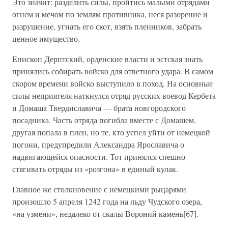
Это значит: разделить силы, пройтись малыми отрядами
огнем и мечом по землям противника, неся разорение и
разрушение, угнать его скот, взять пленников, забрать
ценное имущество.
Епископ Дерптский, орденские власти и эстская знать
принялись собирать войско для ответного удара. В самом
скором времени войско выступило в поход. На основные
силы неприятеля наткнулся отряд русских воевод Кербета
и Домаша Твердиславича — брата новгородского
посадника. Часть отряда погибла вместе с Домашем,
другая попала в плен, но те, кто успел уйти от немецкой
погони, предупредили Александра Ярославича о
надвигающейся опасности. Тот принялся спешно
стягивать отряды из «розгона» в единый кулак.
Главное же столкновение с немецкими рыцарями
произошло 5 апреля 1242 года на льду Чудского озера,
«на узмени», недалеко от скалы Вороний камень[67].