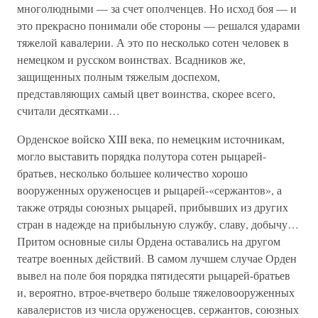
многолюдными — за счет ополченцев. Но исход боя — и
это прекрасно понимали обе стороны — решался ударами
тяжелой кавалерии. А это по несколько сотен человек в
немецком и русском воинствах. Всадников же,
защищенных полным тяжелым доспехом,
представляющих самый цвет воинства, скорее всего,
считали десятками…
Орденское войско XIII века, по немецким источникам,
могло выставить порядка полутора сотен рыцарей-
братьев, несколько большее количество хорошо
вооруженных оруженосцев и рыцарей-«сержантов», а
также отряды союзных рыцарей, прибывших из других
стран в надежде на прибыльную службу, славу, добычу…
Притом основные силы Ордена оставались на другом
театре военных действий. В самом лучшем случае Орден
вывел на поле боя порядка пятидесяти рыцарей-братьев
и, вероятно, втрое-вчетверо больше тяжеловооруженных
кавалеристов из числа оруженосцев, сержантов, союзных