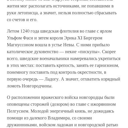
жития мог располагать источниками, не попавшими в
руки летописца, а значит, нельзя полностью сбрасывать
со счетов и его.
Летом 1240 года шведская флотилия во главе с ярлом
Ульфом Фаси и зятем короля Эрика XI Биргером
Магнуссоном вошла в устье Невы. С ними прибыло
католическое духовенство — некие «пискупы». Скорее
всего, шведские военачальники намеревались укрепиться
в этих местах: поставить крепость, занять ее гарнизоном,
понемногу поставить под контроль окрестности, в
первую очередь — Ладогу. А значит, отхватить изрядный
ломоть Новгородчины.
О расположении вражеского войска новгородцы были
оповещены сторожей (дозором) во главе с ижорянином
Пелгусием. Молодой энергичный князь, не дожидаясь
помощи из далекого Владимира, со своими
дружинниками, войском ладожан и новгородской ратью