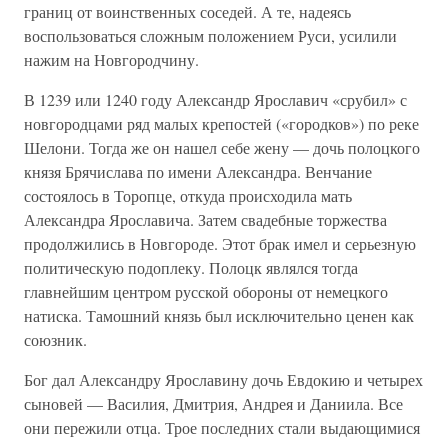
границ от воинственных соседей. А те, надеясь
воспользоваться сложным положением Руси, усилили
нажим на Новгородчину.
В 1239 или 1240 году Александр Ярославич «срубил» с
новгородцами ряд малых крепостей («городков») по реке
Шелони. Тогда же он нашел себе жену — дочь полоцкого
князя Брячислава по имени Александра. Венчание
состоялось в Торопце, откуда происходила мать
Александра Ярославича. Затем свадебные торжества
продолжились в Новгороде. Этот брак имел и серьезную
политическую подоплеку. Полоцк являлся тогда
главнейшим центром русской обороны от немецкого
натиска. Тамошний князь был исключительно ценен как
союзник.
Бог дал Александру Ярославину дочь Евдокию и четырех
сыновей — Василия, Дмитрия, Андрея и Даниила. Все
они пережили отца. Трое последних стали выдающимися