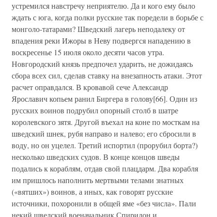
устремился навстречу неприятелю. Да и кого ему было
ждать с юга, когда полки русские так поредели в борьбе с
монголо-татарами? Шведский лагерь неподалеку от
впадения реки Ижоры в Неву подвергся нападению в
воскресенье 15 июля около десяти часов утра.
Новгородский князь предпочел ударить, не дожидаясь
сбора всех сил, сделав ставку на внезапность атаки. Этот
расчет оправдался. В кровавой сече Александр
Ярославич копьем ранил Биргера в голову[66]. Один из
русских воинов подрубил опорный столб в шатре
королевского зятя. Другой въехал на коне по мосткам на
шведский шнек, рубя направо и налево; его сбросили в
воду, но он уцелел. Третий испортил (прорубил борта?)
несколько шведских судов. В конце концов шведы
подались к кораблям, отдав свой плацдарм. Два корабля
им пришлось наполнить мертвыми телами знатных
(«вятших») воинов, а иных, как говорят русские
источники, похоронили в общей яме «без числа». Пали
некий шведский военачальник Спиридон и,