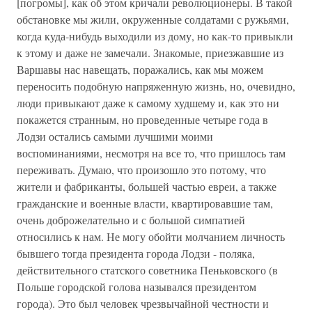
[погромы], как об этом кричали революционеры. В такой
обстановке мы жили, окруженные солдатами с ружьями,
когда куда-нибудь выходили из дому, но как-то привыкли
к этому и даже не замечали. Знакомые, приезжавшие из
Варшавы нас навещать, поражались, как мы можем
переносить подобную напряженную жизнь, но, очевидно,
люди привыкают даже к самому худшему и, как это ни
покажется странным, но проведенные четыре года в
Лодзи остались самыми лучшими моими
воспоминаниями, несмотря на все то, что пришлось там
переживать. Думаю, что произошло это потому, что
жители и фабриканты, большей частью евреи, а также
гражданские и военные власти, квартировавшие там,
очень доброжелательно и с большой симпатией
относились к нам. Не могу обойти молчанием личность
бывшего тогда президента города Лодзи - поляка,
действительного статского советника Пеньковского (в
Польше городской голова назывался президентом
города). Это был человек чрезвычайной честности и