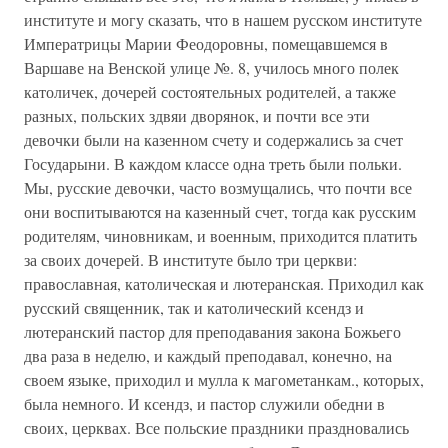
институте и могу сказать, что в нашем русском институте
Императрицы Марии Феодоровны, помещавшемся в
Варшаве на Венской улице №. 8, училось много полек
католичек, дочерей состоятельных родителей, а также
разных, польских здвяи дворянок, и почти все эти
девочки были на казенном счету и содержались за счет
Государыни. В каждом классе одна треть были польки.
Мы, русские девочки, часто возмущались, что почти все
они воспитываются на казенный счет, тогда как русским
родителям, чиновникам, и военным, приходится платить
за своих дочерей. В институте было три церкви:
православная, католическая и лютеранская. Приходил как
русский священник, так и католический ксендз и
лютеранский пастор для преподавания закона Божьего
два раза в неделю, и каждый преподавал, конечно, на
своем языке, приходил и мулла к магометанкам., которых,
была немного. И ксендз, и пастор служили обедни в
своих, церквах. Все польские праздники праздновались