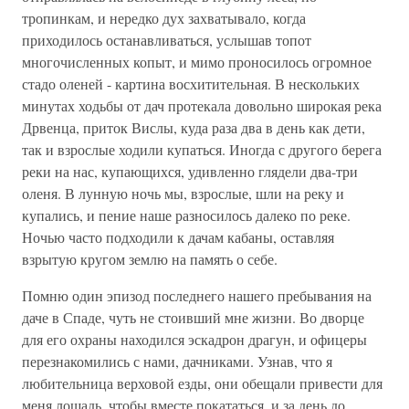
тропинкам, и нередко дух захватывало, когда
приходилось останавливаться, услышав топот
многочисленных копыт, и мимо проносилось огромное
стадо оленей - картина восхитительная. В нескольких
минутах ходьбы от дач протекала довольно широкая река
Дрвенца, приток Вислы, куда раза два в день как дети,
так и взрослые ходили купаться. Иногда с другого берега
реки на нас, купающихся, удивленно глядели два-три
оленя. В лунную ночь мы, взрослые, шли на реку и
купались, и пение наше разносилось далеко по реке.
Ночью часто подходили к дачам кабаны, оставляя
взрытую кругом землю на память о себе.
Помню один эпизод последнего нашего пребывания на
даче в Спаде, чуть не стоивший мне жизни. Во дворце
для его охраны находился эскадрон драгун, и офицеры
перезнакомились с нами, дачниками. Узнав, что я
любительница верховой езды, они обещали привести для
меня лошадь, чтобы вместе покататься, и за день до