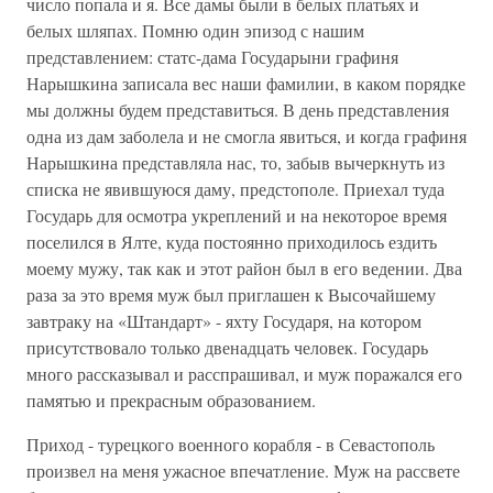
число попала и я. Все дамы были в белых платьях и
белых шляпах. Помню один эпизод с нашим
представлением: статс-дама Государыни графиня
Нарышкина записала вес наши фамилии, в каком порядке
мы должны будем представиться. В день представления
одна из дам заболела и не смогла явиться, и когда графиня
Нарышкина представляла нас, то, забыв вычеркнуть из
списка не явившуюся даму, предстополе. Приехал туда
Государь для осмотра укреплений и на некоторое время
поселился в Ялте, куда постоянно приходилось ездить
моему мужу, так как и этот район был в его ведении. Два
раза за это время муж был приглашен к Высочайшему
завтраку на «Штандарт» - яхту Государя, на котором
присутствовало только двенадцать человек. Государь
много рассказывал и расспрашивал, и муж поражался его
памятью и прекрасным образованием.
Приход - турецкого военного корабля - в Севастополь
произвел на меня ужасное впечатление. Муж на рассвете