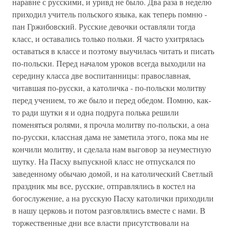
наравне с русскими, и уривд не было. Два раза в неделю
приходил учитель польского языка, как теперь помню -
пан Гржибовский. Русские девочки оставляли тогда
класс, и оставались только польки. Я часто ухитрялась
оставаться в классе и поэтому выучилась читать и писать
по-польски. Перед началом уроков всегда выходили на
середину класса две воспитанницы: православная,
читавшая по-русски, а католичка - по-польски молитву
перед учением, то же было и перед обедом. Помню, как-
то ради шутки я и одна подруга полька решили
поменяться ролями, я прочла молитву по-польски, а она
по-русски, классная дама не заметила этого, пока мы не
кончили молитву, и сделала нам выговор за неуместную
шутку. На Пасху выпускной класс не отпускался по
заведенному обычаю домой, и на католический Светлый
праздник мы все, русские, отправлялись в костел на
богослужение, а на русскую Пасху католички приходили
в нашу церковь и потом разговлялись вместе с нами. В
торжественные дни все власти присутствовали на