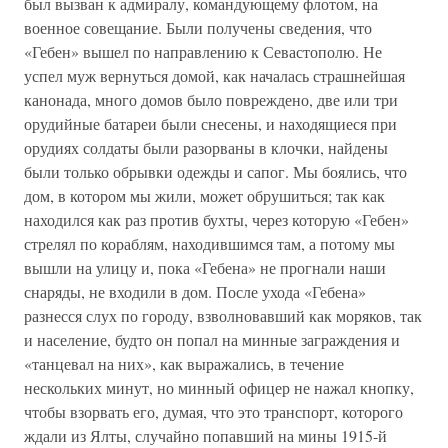
был вызван к адмиралу, командующему флотом, на
военное совещание. Были получены сведения, что
«Гебен» вышел по направлению к Севастополю. Не
успел муж вернуться домой, как началась страшнейшая
канонада, много домов было повреждено, две или три
орудийные батареи были снесены, и находящиеся при
орудиях солдаты были разорваны в клочки, найдены
были только обрывки одежды и сапог. Мы боялись, что
дом, в котором мы жили, может обрушиться; так как
находился как раз против бухты, через которую «Гебен»
стрелял по кораблям, находившимся там, а потому мы
вышли на улицу и, пока «Гебена» не прогнали наши
снаряды, не входили в дом. После ухода «Гебена»
разнесся слух по городу, взволновавший как моряков, так
и население, будто он попал на минные заграждения и
«танцевал на них», как выражались, в течение
нескольких минут, но минный офицер не нажал кнопку,
чтобы взорвать его, думая, что это транспорт, которого
ждали из Ялты, случайно попавший на мины 1915-й