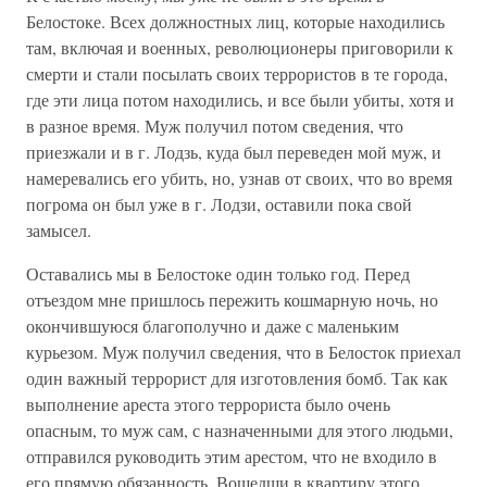
Белостоке. Всех должностных лиц, которые находились
там, включая и военных, революционеры приговорили к
смерти и стали посылать своих террористов в те города,
где эти лица потом находились, и все были убиты, хотя и
в разное время. Муж получил потом сведения, что
приезжали и в г. Лодзь, куда был переведен мой муж, и
намеревались его убить, но, узнав от своих, что во время
погрома он был уже в г. Лодзи, оставили пока свой
замысел.
Оставались мы в Белостоке один только год. Перед
отъездом мне пришлось пережить кошмарную ночь, но
окончившуюся благополучно и даже с маленьким
курьезом. Муж получил сведения, что в Белосток приехал
один важный террорист для изготовления бомб. Так как
выполнение ареста этого террориста было очень
опасным, то муж сам, с назначенными для этого людьми,
отправился руководить этим арестом, что не входило в
его прямую обязанность. Вошедши в квартиру этого