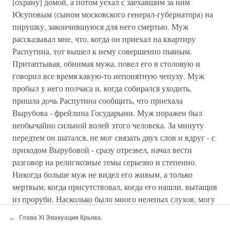
[охрану] домой, а потом уехал с заехавшим за ним
Юсуповым (сыном московского генерал-губернатора) на
пирушку, закончившуюся для него смертью. Муж
рассказывал мне, что, когда он приехал на квартиру
Распутина, тот вышел к нему совершенно пьяным.
Притаптывая, обнимая мужа, повел его в столовую и
говорил все время какую-то непонятную чепуху. Муж
пробыл у него полчаса и, когда собирался уходить,
пришла дочь Распутина сообщить, что приехала
Вырубова - фрейлина Государыни. Муж поражен был
необычайно сильной волей этого человека. За минуту
передтем он шатался, не мог связать двух слов и вдруг - с
приходом Вырубовой - сразу отрезвел, начал вести
разговор на религиозные темы серьезно и степенно.
Никогда больше муж не видел его живым, а только
мертвым, когда присутствовал, когда его нашли, вытащив
из проруби. Насколько было много нелепых слухов, могу
привести следующий факт: как-то я поехала в Марии
←
Глава XI Эвакуация Крыма.
некий театр и пригласила к себе в ложу наших знакомых