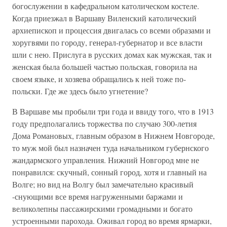
богослужении в кафедральном католическом костеле.
Когда приезжал в Варшаву Виленский католический
архиепископ и процессия двигалась со всеми образами и
хоругвями по городу, генерал-губернатор и все власти
шли с нею. Прислуга в русских домах как мужская, так и
женская была большей частью польская, говорила на
своем языке, и хозяева обращались к ней тоже по-
польски. Где же здесь было угнетение?
В Варшаве мы пробыли три года и ввиду того, что в 1913
году предполагались торжества по случаю 300-летия
Дома Романовых, главным образом в Нижнем Новгороде,
то муж мой был назначен туда начальником губернского
жандармского управления. Нижний Новгород мне не
понравился: скучный, сонный город, хотя и главный на
Волге; но вид на Волгу был замечательно красивый
-снующими все время нагруженными баржами и
великолепны пассажирскими громадными и богато
устроенными парохода. Оживал город во время ярмарки,