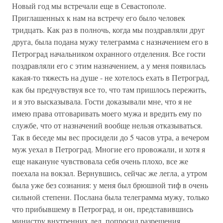
Новый год мы встречали еще в Севастополе.
Приглашенных к нам на встречу его было человек
тридцать. Как раз в полночь, когда мы поздравляли друг
друга, была подана мужу телеграмма с назначением его в
Петроград начальником охранного отделения. Все гости
поздравляли его с этим назначением, а у меня появилась
какая-то тяжесть на душе - не хотелось ехать в Петроград,
как бы предчувствуя все то, что там пришлось пережить,
и я это высказывала. Гости доказывали мне, что я не
имею права отговаривать моего мужа и вредить ему по
службе, что от назначений вообще нельзя отказываться.
Так в беседе мы вес просидели до 5 часов утра, а вечером
муж уехал в Петроград. Многие его провожали, и хотя я
еще накануне чувствовала себя очень плохо, все же
поехала на вокзал. Вернувшись, сейчас же легла, а утром
была уже без сознания: у меня был брюшной тиф в очень
сильной степени. Послана была телеграмма мужу, только
что прибывшему в Петроград, и он, представившись
министру внутренних дел, попросил разрешения