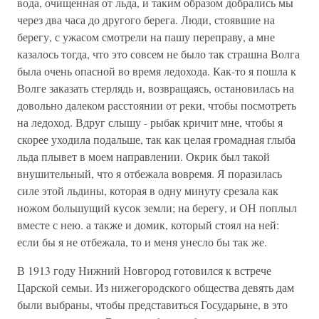
вода, очищенная от льда, и таким образом добрались мы
через два часа до другого берега. Люди, стоявшие на
берегу, с ужасом смотрели на пашу переправу, а мне
казалось тогда, что это совсем не было так страшна Волга
была очень опасной во время ледохода. Как-то я пошла к
Волге заказать стерлядь и, возвращаясь, остановилась на
довольно далеком расстоянии от реки, чтобы посмотреть
на ледоход. Вдруг слышу - рыбак кричит мне, чтобы я
скорее уходила подальше, так как целая громадная глыба
льда плывет в моем направлении. Окрик был такой
внушительный, что я отбежала вовремя. Я поразилась
силе этой льдины, которая в одну минуту срезала как
ножом большущий кусок земли; на берегу, и ОН поплыл
вместе с нею. а также и домик, который стоял на ней:
если бы я не отбежала, то и меня унесло бы так же.
В 1913 году Нижний Новгород готовился к встрече
Царской семьи. Из нижегородского общества девять дам
были выбраны, чтобы представиться Государыне, в это