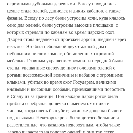
огромными дубовыми деревьями. В лесу находились
целые стада оленей, даниелек и диких кабанов, а также
фазаны. Всюду по лесу были устроены ясли, куда клалось
сено для оленей, были устроены высокие площадки, с
которых стреляли по кабанам во время царских охот.
Дворец стоял недалеко от проезжей дороги, шедшей через
весь лес. Это был небольшой двухэтажный дом с
небольшим числом комнат, обставленных скромной
мебелью. Главным украшением комнат и передней были
стены, увешанные сверху до низу головами оленей с
рогами всевозможной величины и кабанов с огромными
клыками, убитых во время охот Государем, великими
князьями и высокими особами, приезжавшими погостить
в Спаду из-за границы. Под каждой парой рогов была
прибита серебряная дощечка с именем охотника и
числом, когда олень был убит; такие же дощечки были и
под клыками. Некоторые рога были до того большие и
разветвленные, что казалось невероятным, чтобы такое
дерево вырастало на головах оленей и они так легко