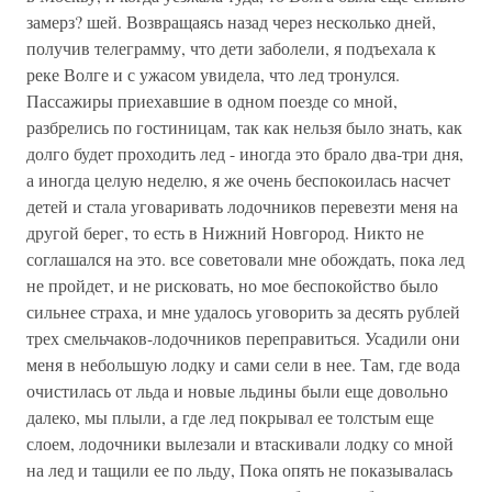
замерз? шей. Возвращаясь назад через несколько дней,
получив телеграмму, что дети заболели, я подъехала к
реке Волге и с ужасом увидела, что лед тронулся.
Пассажиры приехавшие в одном поезде со мной,
разбрелись по гостиницам, так как нельзя было знать, как
долго будет проходить лед - иногда это брало два-три дня,
а иногда целую неделю, я же очень беспокоилась насчет
детей и стала уговаривать лодочников перевезти меня на
другой берег, то есть в Нижний Новгород. Никто не
соглашался на это. все советовали мне обождать, пока лед
не пройдет, и не рисковать, но мое беспокойство было
сильнее страха, и мне удалось уговорить за десять рублей
трех смельчаков-лодочников переправиться. Усадили они
меня в небольшую лодку и сами сели в нее. Там, где вода
очистилась от льда и новые льдины были еще довольно
далеко, мы плыли, а где лед покрывал ее толстым еще
слоем, лодочники вылезали и втаскивали лодку со мной
на лед и тащили ее по льду, Пока опять не показывалась