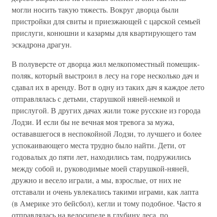
могли носить такую тяжесть. Вокруг дворца были
пристройки для свиты и приезжающей с царской семьей
прислуги, конюшни и казармы для квартирующего там
эскадрона драгун.
В полуверсте от дворца жил мелкопоместный помещик-
поляк, который выстроил в лесу на горе несколько дач и
сдавал их в аренду. Вот в одну из таких дач я каждое лето
отправлялась с детьми, старушкой няней-немкой и
прислугой. В других дачах жили тоже русские из города
Лодзи. И если бы не вечная моя тревога за мужа,
остававшегося в неспокойной Лодзи, то лучшего и более
успокаивающего места трудно было найти. Дети, от
годовалых до пяти лет, находились там, подружились
между собой и, руководимые моей старушкой-няней,
дружно и весело играли, а мы, взрослые, от них не
отставали и очень увлекались такими играми, как лапта
(в Америке это бейсбол), кегли и тому подобное. Часто я
отправлялась на велосипеде в глубину леса, по