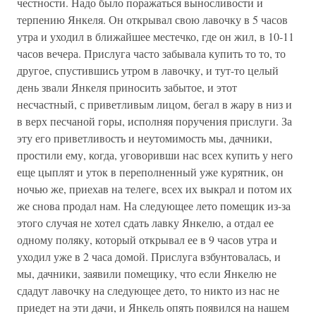
честности. Надо было поражаться выносливости и
терпению Янкеля. Он открывал свою лавочку в 5 часов
утра и уходил в ближайшее местечко, где он жил, в 10-11
часов вечера. Прислуга часто забывала купить то то, то
другое, спустившись утром в лавочку, и тут-то целый
день звали Янкеля приносить забытое, и этот
несчастный, с приветливым лицом, бегал в жару в низ и
в верх песчаной горы, исполняя поручения прислуги. За
эту его приветливость и неутомимость мы, дачники,
простили ему, когда, уговоривши нас всех купить у него
еще цыплят и уток в переполненный уже курятник, он
ночью же, приехав на телеге, всех их выкрал и потом их
же снова продал нам. На следующее лето помещик из-за
этого случая не хотел сдать лавку Янкелю, а отдал ее
одному поляку, который открывал ее в 9 часов утра и
уходил уже в 2 часа домой. Прислуга взбунтовалась, и
мы, дачники, заявили помещику, что если Янкелю не
сдадут лавочку на следующее дето, то никто из нас не
приедет на эти дачи, и Янкель опять появился на нашем