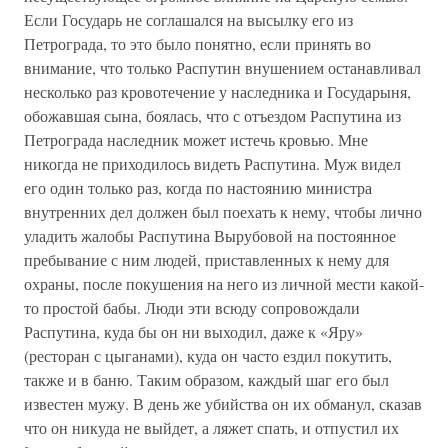
Если Государь не соглашался на высылку его из
Петрограда, то это было понятно, если принять во
внимание, что только Распутин внушением останавливал
несколько раз кровотечение у наследника и Государыня,
обожавшая сына, боялась, что с отъездом Распутина из
Петрограда наследник может истечь кровью. Мне
никогда не приходилось видеть Распутина. Муж видел
его один только раз, когда по настоянию министра
внутренних дел должен был поехать к нему, чтобы лично
уладить жалобы Распутина Вырубовой на постоянное
пребывание с ним людей, приставленных к нему для
охраны, после покушения на него из личной мести какой-
то простой бабы. Люди эти всюду сопровождали
Распутина, куда бы он ни выходил, даже к «Яру»
(ресторан с цыганами), куда он часто ездил покутить,
также и в баню. Таким образом, каждый шаг его был
известен мужу. В день же убийства он их обманул, сказав
что он никуда не выйдет, а ляжет спать, и отпустил их