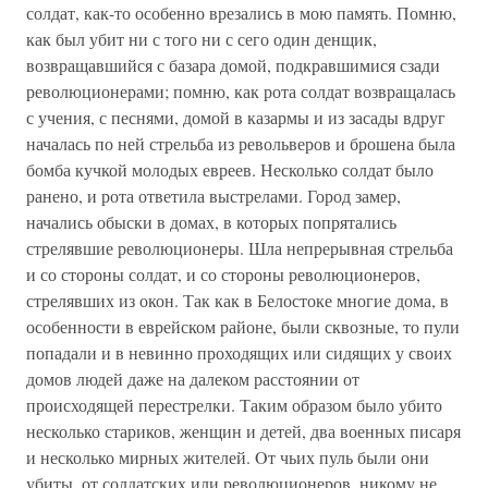
солдат, как-то особенно врезались в мою память. Помню,
как был убит ни с того ни с сего один денщик,
возвращавшийся с базара домой, подкравшимися сзади
революционерами; помню, как рота солдат возвращалась
с учения, с песнями, домой в казармы и из засады вдруг
началась по ней стрельба из револьверов и брошена была
бомба кучкой молодых евреев. Несколько солдат было
ранено, и рота ответила выстрелами. Город замер,
начались обыски в домах, в которых попрятались
стрелявшие революционеры. Шла непрерывная стрельба
и со стороны солдат, и со стороны революционеров,
стрелявших из окон. Так как в Белостоке многие дома, в
особенности в еврейском районе, были сквозные, то пули
попадали и в невинно проходящих или сидящих у своих
домов людей даже на далеком расстоянии от
происходящей перестрелки. Таким образом было убито
несколько стариков, женщин и детей, два военных писаря
и несколько мирных жителей. Oт чьих пуль были они
убиты, от солдатских или революционеров, никому не