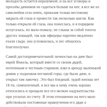
молодость остается неразумной, и на все уговоры и
просьбы дачников не садиться больше на нее, я все же из
самолюбия села опять, приказав только вестовому
закрыть ей глаза и провести так несколько шагов. Как
только открыли ей глаза, она понеслась, и я порядком
испугалась, но мало-помалу, не слыша за собой топота
других лошадей, так как офицеры нарочно медленно
ехали сзади, она успокоилась, и пес обошлось
благополучно.
Самой достопримечательной личностью на даче был
еврей Янкель, который вместе со своим дядей,
почтенным и честным стариком, взял в аренду маленький
домик у подножия песчаной горы, где были дачи, и
открыл там лавочку. Это был бледный, худой юноша лет
18-ти, симпатичный, и все мы к нему очень хорошо
относились и прощали все его мелкие надувательства
при уплатах по счету. В этом отношении на него мало
действовали постоянные нравоучения его дяди о