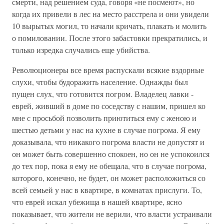
смерти, над решением суда, говоря «не посмеют», но
когда их привели в лес на место расстрела и они увидели
10 вырытых могил, то начали кричать, плакать и молить
о помиловании. После этого забастовки прекратились, и
только изредка случались еще убийства.
Революционеры все время распускали всякие вздорные
слухи, чтобы будоражить население. Однажды был
пущен слух, что готовится погром. Владелец лавки -
еврей, живший в доме по соседству с нашим, пришел ко
мне с просьбой позволить приютиться ему с женою и
шестью детьми у нас на кухне в случае погрома. Я ему
доказывала, что никакого погрома власти не допустят и
он может быть совершенно спокоен, но он не успокоился
до тех пор, пока я ему не обещала, что в случае погрома,
которого, конечно, не будет, он может расположиться со
всей семьей у нас в квартире, в комнатах прислуги. То,
что еврей искал убежища в нашей квартире, ясно
показывает, что жители не верили, что власти устраивали