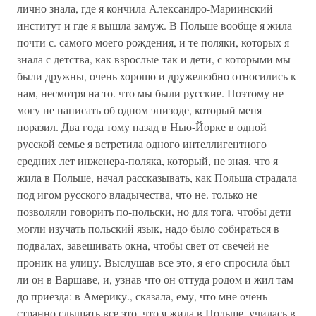
лично знала, где я кончила Александро-Мариинский
институт и где я вышла замуж. В Польше вообще я жила
почти с. самого моего рождения, и те поляки, которых я
знала с детства, как взрослые-так и дети, с которыми мы
были дружны, очень хорошо и дружелюбно относились к
нам, несмотря на то. что мы были русские. Поэтому не
могу не написать об одном эпизоде, который меня
поразил. Два года тому назад в Нью-Йорке в одной
русской семье я встретила одного интеллигентного
средних лет инженера-поляка, который, не зная, что я
жила в Польше, начал рассказывать, как Польша страдала
под игом русского владычества, что не. только не
позволяли говорить по-польски, но для тога, чтобы дети
могли изучать польский язык, надо было собираться в
подвалах, завешивать окна, чтобы свет от свечей не
проник на улицу. Выслушав все это, я его спросила был
ли он в Варшаве, и, узнав что он оттуда родом и жил там
до приезда: в Америку., сказала, ему, что мне очень
странно слышать все это, что я жила в Польше, училась в