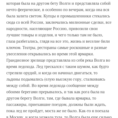
которая была на другом бету Волги и представляла собой
нечто феерическое, в особенно по вечерам, когда она вся
была залита светом. Купцы и промышленники стекались
сюда со всей России, заключались милионные сделки, все
народности, населяющие Россию, привозили свои
лучшие товары и изделия, и чего только там не было,
глаза разбегались, глядя на все это, жизнь и веселие били
ключом. Театры, рестораны самые роскошные и разные
увеселения открывались во время этой ярмарки.
Грандиозное зрелище представляла из себя река Волга во
время ледохода. Лед трескался с таким шумом, как будто
стреляли орудий, и когда он начинал двигаться, то
льдины подымались (елую высокую гору, сталкиваясь
между собой. Во время ледохода сообщение между
обоими берегами прерывалось, и так как рога была на
другом берегу Волги, там, где бывала ярмарка, то
пассажиры, приехавшие поездом, должны были ждать,
пока лед не пройдет, моста же не было. Как-то я поехала
в Москву, и когда уезжала туда, то Волга была еще сильно