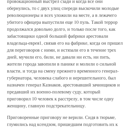
провокационный выстрел сзади и когда все они
обернулись, то с двух улиц спереди выскочили молодые
революционеры и всех уложили на месте, а в лежачего
убитого офицера выпустили еще 10 пуль. Такой террор
продолжался довольно долго, и только после того, как
забастовщики одной большой фабрики арестовали
владельца-еврея1, связав его на фабрике, когда он пришел
для переговоров с ними, и истязали его в течение трех
дней, мучили его, били, не давали ни есть, ни пить,
жители города завопили в панике и молили о сильной
власти, и тогда на смену прежнего временного генерал-
губернатора, человека слабого и нерешительного, был
назначен генерал Казнаков, арестовавший зачинщиков и
предавший их военно-полевому суду, который
приговорил 10 человек к расстрелу, в том числе одну
женщину, главную подстрекательницу.
Приговоренные приговору не верили. Сидя в тюрьме,
глумились над ксендзом, пришедшим подготовить их к