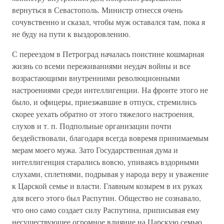
вернуться в Севастополь. Министр отнесся очень
сочувственно и сказал, чтобы муж оставался там, пока я
не буду на пути к выздоровлению.
С переездом в Петроград началась поистине кошмарная
жизнь со всеми переживаниями неудач войны и все
возрастающими внутренними революционными
настроениями среди интеллигенции. На фронте этого не
было, и офицеры, приезжавшие в отпуск, стремились
скорее уехать обратно от этого тяжелого настроения,
слухов и т. п. Подпольные организации почти
бездействовали, благодаря всегда вовремя принимаемым
мерам моего мужа. Зато Государственная дума и
интеллигенция старались вовсю, упиваясь вздорными
слухами, сплетнями, подрывая у народа веру и уважение
к Царской семье и власти. Главным козырем в их руках
для всего этого был Распутин. Общество не сознавало,
что оно само создает силу Распутина, приписывая ему
несуществующее огромное влияние на Царскую семью.