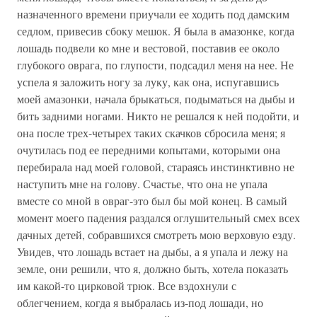
назначенного времени приучали ее ходить под дамским
седлом, привесив сбоку мешок. Я была в амазонке, когда
лошадь подвели ко мне и вестовой, поставив ее около
глубокого оврага, по глупости, подсадил меня на нее. Не
успела я заложить ногу за луку, как она, испугавшись
моей амазонки, начала брыкаться, подыматься на дыбы и
бить задними ногами. Никто не решался к ней подойти, и
она после трех-четырех таких скачков сбросила меня; я
очутилась под ее передними копытами, которыми она
перебирала над моей головой, стараясь инстинктивно не
наступить мне на голову. Счастье, что она не упала
вместе со мной в овраг-это был бы мой конец. В самый
момент моего падения раздался оглушительный смех всех
дачных детей, собравшихся смотреть мою верховую езду.
Увидев, что лошадь встает на дыбы, а я упала и лежу на
земле, они решили, что я, должно быть, хотела показать
им какой-то цирковой трюк. Все вздохнули с
облегчением, когда я выбралась из-под лошади, но