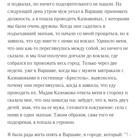
и подвалах, но ничего подозрительного не нашли. На
следующий день утром муж уехал в Варшаву принимать
должность, а я пошла проводить Казнаковых, с которыми
мы были очень дружны. Когда они садились в
подъехавший экипаж, то начали со мной прощаться, но я
заявила, что еду вместе с ними на вокзал. Удивило меня,
что они как-то переглянулись между собой, но ничего не
сказали, и мы благополучно доехали до вокзала, где
собрался их провожать весь город. Только через две
недели, уже в Варшаве, когда мы с мужем завтракали с
Казнаковыми в гостинице «Бристоль», выяснилось,
почему они переглянулись, когда я заявила, что еду
проводить их. Мадам Казнакова отвела меня в сторону и
сказала мне, что она никогда нас забудет, что я, мать двух
детей, зная, что на ее мужа, готовится покушение; села с
ними в один экипаж. Таким образом, сама того не
подозревая, я попала в героини.
Я была рада жить опять в Варшаве, в городе, который: "! -