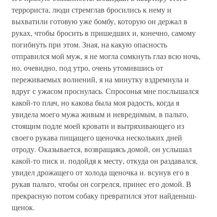
террориста, люди стремглав бросились к нему и
выхватили готовую уже бомбу, которую он держал в
руках, чтобы бросить в пришедших и, конечно, самому
погибнуть при этом. Зная, на какую опасность
отправился мой муж, я не могла сомкнуть глаз всю ночь,
но, очевидно, под утро, очень утомившись от
переживаемых волнений, я на минутку вздремнула и
вдруг с ужасом проснулась. Спросонья мне послышался
какой-то плач, но какова была моя радость, когда я
увидела моего мужа живым и невредимым, в пальто,
стоящим подле моей кровати и вытряхивающего из
своего рукава пищащего щеночка нескольких дней
отроду. Оказывается, возвращаясь домой, он услышал
какой-то писк и. подойдя к месту, откуда он раздавался,
увидел дрожащего от холода щеночка и. всунув его в
рукав пальто, чтобы он согрелся, принес его домой. В
прекрасную потом собаку превратился этот найденыш-
щенок.