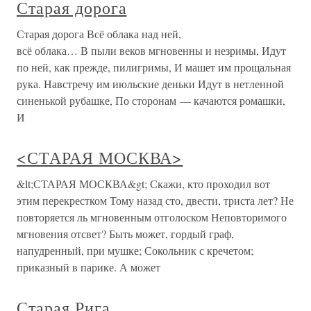
Старая дорога
Старая дорога Всё облака над ней,
всё облака… В пыли веков мгновенны и незримы, Идут
по ней, как прежде, пилигримы, И машет им прощальная
рука. Навстречу им июльские деньки Идут в нетленной
синенькой рубашке, По сторонам — качаются ромашки,
И
<СТАРАЯ МОСКВА>
&lt;СТАРАЯ МОСКВА&gt; Скажи, кто проходил вот
этим перекрестком Тому назад сто, двести, триста лет? Не
повторяется ль мгновенным отголоском Неповторимого
мгновения отсвет? Быть может, гордый граф,
напудренный, при мушке; Сокольник с кречетом;
приказный в парике. А может
Старая Рига