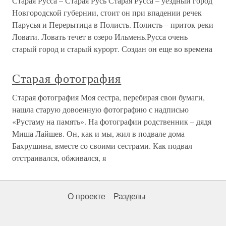
Старая Русса – Старая Русь Старая Русса – уездный город
Новгородской губернии, стоит он при впадении речек
Парусья и Перерытица в Полисть. Полисть – приток реки
Ловати. Ловать течет в озеро Ильмень.Русса очень
старый город и старый курорт. Создан он еще во времена
Старая фотография
Старая фотография Моя сестра, перебирая свои бумаги,
нашла старую довоенную фотографию с надписью
«Рустаму на память». На фотографии родственник – дядя
Миша Лайшев. Он, как и мы, жил в подвале дома
Бахрушина, вместе со своими сестрами. Как подвал
отстраивался, обживался, я
О проекте
Разделы