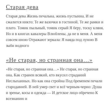
Старая дева
Старая дева Жизнь печальна, жизнь пустынна, И не
сжалится никто; Те же вазочки в гостиной, Те же рамки и
плато. Томик пыльный, томик серый Я беру, тоску кляня,
Но и в книгах кавалеры Влюблены, да не в меня. А меня
совсем иною Отражают зеркала: Я наяда под луною В
зыби водного
«Не старая, но странная она…»
«Не старая, но странная она…» Не старая, но странная
она, Как странен всякий, кто вкусил страданий
Неслыханных. Но как она стройна Под бременем печали
стародавней. В ней умер свет и всё черным-черно: Душа
и зренье, косы и одежда — И детское лицо обречено К
всезнанию и