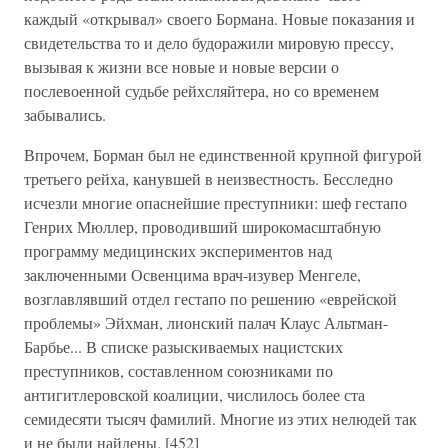
каждый «открывал» своего Бормана. Новые показания и
свидетельства то и дело будоражили мировую прессу,
вызывая к жизни все новые и новые версии о
послевоенной судьбе рейхсляйтера, но со временем
забывались.
Впрочем, Борман был не единственной крупной фигурой
третьего рейха, канувшей в неизвестность. Бесследно
исчезли многие опаснейшие преступники: шеф гестапо
Генрих Мюллер, проводивший широкомасштабную
программу медицинских экспериментов над
заключенными Освенцима врач-изувер Менгеле,
возглавлявший отдел гестапо по решению «еврейской
проблемы» Эйхман, лионский палач Клаус Альтман-
Барбье... В списке разыскиваемых нацистских
преступников, составленном союзниками по
антигитлеровской коалиции, числилось более ста
семидесяти тысяч фамилий. Многие из этих нелюдей так
и не были найдены. [452]