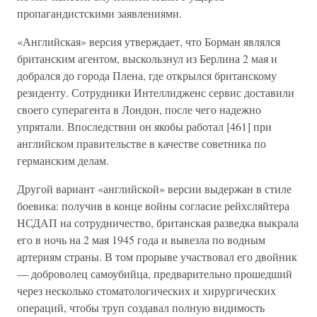
пропагандистскими заявлениями.
«Английская» версия утверждает, что Борман являлся
британским агентом, выскользнул из Берлина 2 мая и
добрался до города Плена, где открылся британскому
резиденту. Сотрудники Интеллидженс сервис доставили
своего суперагента в Лондон, после чего надежно
упрятали. Впоследствии он якобы работал [461] при
английском правительстве в качестве советника по
германским делам.
Другой вариант «английской» версии выдержан в стиле
боевика: получив в конце войны согласие рейхсляйтера
НСДАП на сотрудничество, британская разведка выкрала
его в ночь на 2 мая 1945 года и вывезла по водным
артериям страны. В том прорыве участвовал его двойник
— доброволец самоубийца, предварительно прошедший
через несколько стоматологических и хирургических
операций, чтобы труп создавал полную видимость