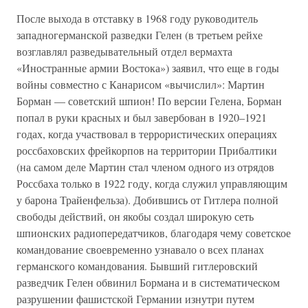
После выхода в отставку в 1968 году руководитель
западногерманской разведки Гелен (в третьем рейхе
возглавлял разведывательный отдел вермахта
«Иностранные армии Востока») заявил, что еще в годы
войны совместно с Канарисом «вычислил»: Мартин
Борман — советский шпион! По версии Гелена, Борман
попал в руки красных и был завербован в 1920–1921
годах, когда участвовал в террористических операциях
россбаховских фрейкорпов на территории Прибалтики
(на самом деле Мартин стал членом одного из отрядов
Россбаха только в 1922 году, когда служил управляющим
у барона Трайенфельза). Добившись от Гитлера полной
свободы действий, он якобы создал широкую сеть
шпионских радиопередатчиков, благодаря чему советское
командование своевременно узнавало о всех планах
германского командования. Бывший гитлеровский
разведчик Гелен обвинил Бормана и в систематическом
разрушении фашистской Германии изнутри путем