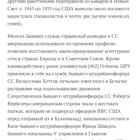
другими ракетчиками переправили из Баварии в Новый
Свет (с 1945 по 1955 год США вывезли около восьмисот
нацистских специалистов и почти две тысячи членов их
семей).
Многих бывших служак германской разведки и СС
американцы использовали по прежнему профилю,
позволив восстановить законсервированные агентурные
сети в странах Европы и в Советском Союзе. Кроме
взаимодействия с ранее упомянутым [462] Геленом, ЦРУ
привлекло к себе на службу бывшего штурмбаннфюрера
СС Вильгельма Хеттля, печально известного в Бельгии
расправами над подпольщиками движения
Сопротивления бывшего штурмбаннфюрера СС Роберта
Вербелена (американская сторона знала о жестоких
пытках, которым он подвергал офицеров ВВС США
перед отправкой их в Бухенвальд), начальника гестапо в
Киле бывшего штурмбаннфюрера Фрица Шмидта,
бывшего начальника V управления в Главном