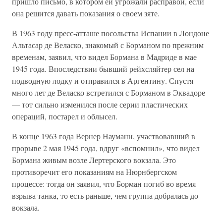
пришло письмо, в котором ей угрожали расправой, если
она решится давать показания о своем зяте.
В 1963 году пресс-атташе посольства Испании в Лондоне
Альтасар де Веласко, знакомый с Борманом по прежним
временам, заявил, что видел Бормана в Мадриде в мае
1945 года. Впоследствии бывший рейхсляйтер сел на
подводную лодку и отправился в Аргентину. Спустя
много лет де Веласко встретился с Борманом в Эквадоре
— тот сильно изменился после серии пластических
операций, постарел и облысел.
В конце 1963 года Вернер Науманн, участвовавший в
прорыве 2 мая 1945 года, вдруг «вспомнил», что видел
Бормана живым возле Лертерского вокзала. Это
противоречит его показаниям на Нюрнбергском
процессе: тогда он заявил, что Борман погиб во время
взрыва танка, то есть раньше, чем группа добралась до
вокзала.