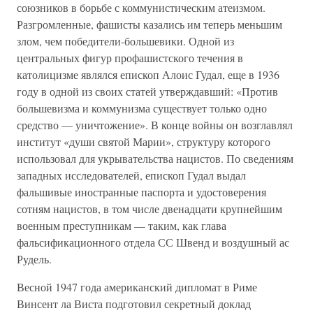
союзников в борьбе с коммунистическим атеизмом.
Разгромленные, фашисты казались им теперь меньшим
злом, чем победители-большевики. Одной из
центральных фигур профашистского течения в
католицизме являлся епископ Алоис Гудал, еще в 1936
году в одной из своих статей утверждавший: «Против
большевизма и коммунизма существует только одно
средство — уничтожение». В конце войны он возглавлял
институт «души святой Марии», структуру которого
использовал для укрывательства нацистов. По сведениям
западных исследователей, епископ Гудал выдал
фальшивые иностранные паспорта и удостоверения
сотням нацистов, в том числе двенадцати крупнейшим
военным преступникам — таким, как глава
фальсификационного отдела СС Швенд и воздушный ас
Рудель.
Весной 1947 года американский дипломат в Риме
Винсент ла Виста подготовил секретный доклад