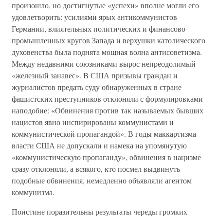
произошло, но достигнутые «успехи» вполне могли его
удовлетворить: усилиями ярых антикоммунистов
Германии, влиятельных политических и финансово-
промышленных кругов Запада и верхушки католического
духовенства была поднята мощная волна антисоветизма.
Между недавними союзниками вырос непреодолимый
«железный занавес». В США призывы граждан и
журналистов предать суду обнаруженных в стране
фашистских преступников отклоняли с формулировками
наподобие: «Обвинения против так называемых бывших
нацистов явно инспирированы коммунистами и
коммунистической пропагандой». В годы маккартизма
власти США не допускали и намека на упомянутую
«коммунистическую пропаганду», обвинения в нацизме
сразу отклоняли, а всякого, кто посмел выдвинуть
подобные обвинения, немедленно объявляли агентом
коммунизма.
Поистине поразительны результаты череды громких