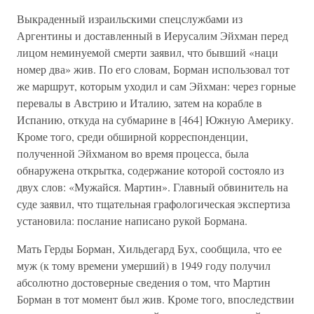
Выкраденный израильскими спецслужбами из
Аргентины и доставленный в Иерусалим Эйхман перед
лицом неминуемой смерти заявил, что бывший «наци
номер два» жив. По его словам, Борман использовал тот
же маршрут, которым уходил и сам Эйхман: через горные
перевалы в Австрию и Италию, затем на корабле в
Испанию, откуда на субмарине в [464] Южную Америку.
Кроме того, среди обширной корреспонденции,
полученной Эйхманом во время процесса, была
обнаружена открытка, содержание которой состояло из
двух слов: «Мужайся. Мартин». Главный обвинитель на
суде заявил, что тщательная графологическая экспертиза
установила: послание написано рукой Бормана.
Мать Герды Борман, Хильдегард Бух, сообщила, что ее
муж (к тому времени умерший) в 1949 году получил
абсолютно достоверные сведения о том, что Мартин
Борман в тот момент был жив. Кроме того, впоследствии