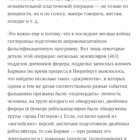
незначительной пластической операции — не только по
внешности, но и по голосу, манере говорить, жестам,
походке и т. д.
Это важно еще и потому, что в последние месяцы войны
гитлеровцы подготовили широкомасштабную
фальсификационную программу. Вот лишь некоторые
детали этой операции: несколько экземпляров [463]
подделок дневников фюрера, подделки записных книжек
Бормана (во время процесса в Нюрнберге выяснилось,
что найдено несколько таких «документов», в которых
одним и тем же датам соответствовали разные события;
фальшивки призваны были «подтвердить» личность
человека, на трупе которого их обнаружили), двойники
фюрера (в бункере рейхсканцелярии были обнаружены
трупы «эрзац-Гитлеров»). Если, согласно одной из
«английских» версий, англичане подготовили двойника
рейхсляйтера, то сам Борман — при размахе его
деятельности и с помощью хирургов, поднаторевших в