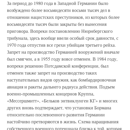
За период до 1980 года в Западной Германии было
возбуждено более восьмидесяти восьми тысяч дел в
отношении нацистских преступников, из которых более
восьмидесяти тысяч были закрыты без вынесения
приговора. Вопреки постановлению Нюрнбергского
трибунала, здесь вообще ввели особый срок давности, с
1970 года отпустив все грехи убийцам третьего рейха.
Запрет на производство Германией вооружений вначале
был смягчен, а в 1955 году вовсе отменен. В 1984 году,
вопреки решению Потсдамской конференции, был
отменен также запрет на производство таких
наступательных видов оружия, как бомбардировочная
авиация и ракеты дальнего радиуса действия. Подъем
военно-промышленных концернов Круппа,
«Мессершмитт», «Бельков энтвиклунген КГ» и многих
других вновь подтверждает, что установки Бормана
относительно послевоенного развития Германии
настойчиво претворяются в жизнь. Схема наращивания
собственного военного потенциала близка к той, которая