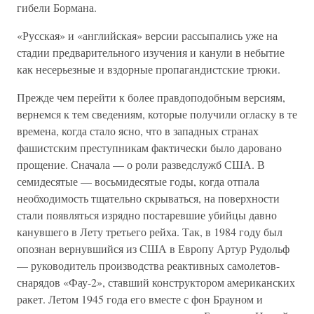
гибели Бормана.
«Русская» и «английская» версии рассыпались уже на
стадии предварительного изучения и канули в небытие
как несерьезные и вздорные пропагандистские трюки.
Прежде чем перейти к более правдоподобным версиям,
вернемся к тем сведениям, которые получили огласку в те
времена, когда стало ясно, что в западных странах
фашистским преступникам фактически было даровано
прощение. Сначала — о роли разведслужб США. В
семидесятые — восьмидесятые годы, когда отпала
необходимость тщательно скрываться, на поверхности
стали появляться изрядно постаревшие убийцы давно
канувшего в Лету третьего рейха. Так, в 1984 году был
опознан вернувшийся из США в Европу Артур Рудольф
— руководитель производства реактивных самолетов-
снарядов «Фау-2», ставший конструктором американских
ракет. Летом 1945 года его вместе с фон Брауном и