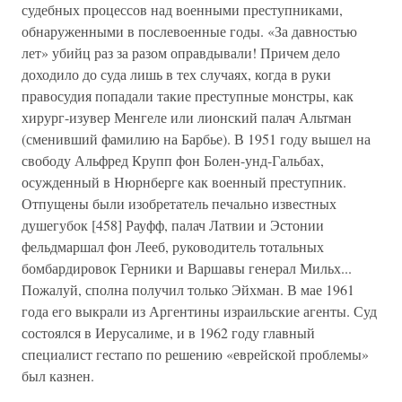
судебных процессов над военными преступниками,
обнаруженными в послевоенные годы. «За давностью
лет» убийц раз за разом оправдывали! Причем дело
доходило до суда лишь в тех случаях, когда в руки
правосудия попадали такие преступные монстры, как
хирург-изувер Менгеле или лионский палач Альтман
(сменивший фамилию на Барбье). В 1951 году вышел на
свободу Альфред Крупп фон Болен-унд-Гальбах,
осужденный в Нюрнберге как военный преступник.
Отпущены были изобретатель печально известных
душегубок [458] Рауфф, палач Латвии и Эстонии
фельдмаршал фон Лееб, руководитель тотальных
бомбардировок Герники и Варшавы генерал Мильх...
Пожалуй, сполна получил только Эйхман. В мае 1961
года его выкрали из Аргентины израильские агенты. Суд
состоялся в Иерусалиме, и в 1962 году главный
специалист гестапо по решению «еврейской проблемы»
был казнен.