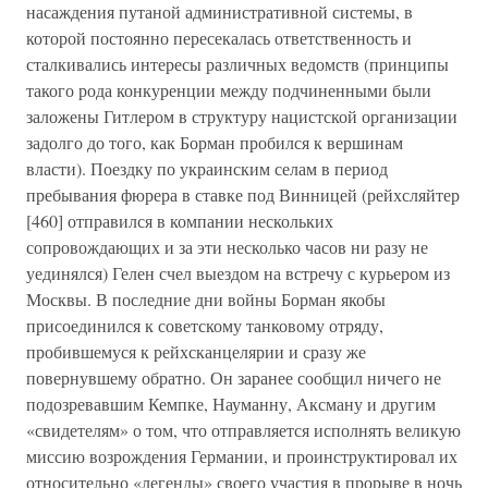
насаждения путаной административной системы, в
которой постоянно пересекалась ответственность и
сталкивались интересы различных ведомств (принципы
такого рода конкуренции между подчиненными были
заложены Гитлером в структуру нацистской организации
задолго до того, как Борман пробился к вершинам
власти). Поездку по украинским селам в период
пребывания фюрера в ставке под Винницей (рейхсляйтер
[460] отправился в компании нескольких
сопровождающих и за эти несколько часов ни разу не
уединялся) Гелен счел выездом на встречу с курьером из
Москвы. В последние дни войны Борман якобы
присоединился к советскому танковому отряду,
пробившемуся к рейхсканцелярии и сразу же
повернувшему обратно. Он заранее сообщил ничего не
подозревавшим Кемпке, Науманну, Аксману и другим
«свидетелям» о том, что отправляется исполнять великую
миссию возрождения Германии, и проинструктировал их
относительно «легенды» своего участия в прорыве в ночь