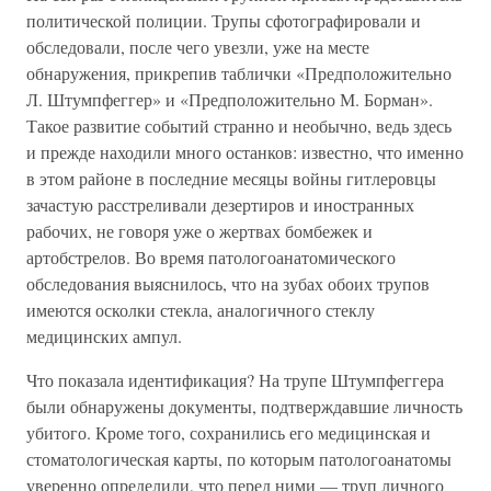
политической полиции. Трупы сфотографировали и
обследовали, после чего увезли, уже на месте
обнаружения, прикрепив таблички «Предположительно
Л. Штумпфеггер» и «Предположительно М. Борман».
Такое развитие событий странно и необычно, ведь здесь
и прежде находили много останков: известно, что именно
в этом районе в последние месяцы войны гитлеровцы
зачастую расстреливали дезертиров и иностранных
рабочих, не говоря уже о жертвах бомбежек и
артобстрелов. Во время патологоанатомического
обследования выяснилось, что на зубах обоих трупов
имеются осколки стекла, аналогичного стеклу
медицинских ампул.
Что показала идентификация? На трупе Штумпфеггера
были обнаружены документы, подтверждавшие личность
убитого. Кроме того, сохранились его медицинская и
стоматологическая карты, по которым патологоанатомы
уверенно определили, что перед ними — труп личного