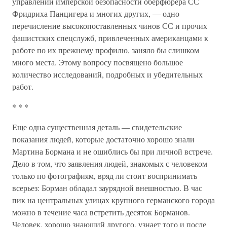
управлении имперской безопасности оберфюрера СС
Фридриха Панцигера и многих других, — одно
перечисление высокопоставленных чинов СС и прочих
фашистских спецслужб, привлеченных американцами к
работе по их прежнему профилю, заняло бы слишком
много места. Этому вопросу посвящено большое
количество исследований, подробных и убедительных
работ.
* * *
Еще одна существенная деталь — свидетельские
показания людей, которые достаточно хорошо знали
Мартина Бормана и не ошиблись бы при личной встрече.
Дело в том, что заявления людей, знакомых с человеком
только по фотографиям, вряд ли стоит воспринимать
всерьез: Борман обладал заурядной внешностью. В час
пик на центральных улицах крупного германского города
можно в течение часа встретить десяток Борманов.
Человек, хорошо знающий другого, узнает того и после