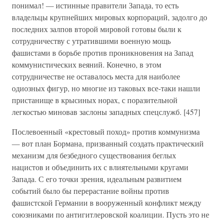
понимал! — истинные правители Запада, то есть
владельцы крупнейших мировых корпораций, задолго до
последних залпов второй мировой готовы были к
сотрудничеству с утратившими военную мощь
фашистами в борьбе против проникновения на Запад
коммунистических веяний. Конечно, в этом
сотрудничестве не оставалось места для наиболее
одиозных фигур, но многие из таковых все-таки нашли
пристанище в крысиных норах, с поразительной
легкостью миновав заслоны западных спецслужб. [457]
Послевоенный «крестовый поход» против коммунизма
— вот план Бормана, призванный создать практический
механизм для безбедного существования беглых
нацистов и объединить их с влиятельными кругами
Запада. С его точки зрения, идеальным развитием
событий было бы перерастание войны против
фашистской Германии в вооруженный конфликт между
союзниками по антигитлеровской коалиции. Пусть это не