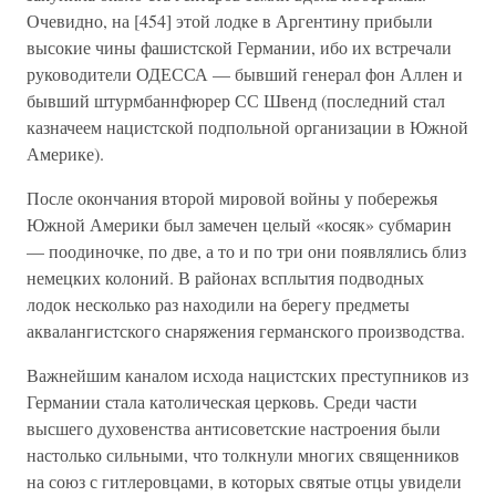
Очевидно, на [454] этой лодке в Аргентину прибыли
высокие чины фашистской Германии, ибо их встречали
руководители ОДЕССА — бывший генерал фон Аллен и
бывший штурмбаннфюрер СС Швенд (последний стал
казначеем нацистской подпольной организации в Южной
Америке).
После окончания второй мировой войны у побережья
Южной Америки был замечен целый «косяк» субмарин
— поодиночке, по две, а то и по три они появлялись близ
немецких колоний. В районах всплытия подводных
лодок несколько раз находили на берегу предметы
аквалангистского снаряжения германского производства.
Важнейшим каналом исхода нацистских преступников из
Германии стала католическая церковь. Среди части
высшего духовенства антисоветские настроения были
настолько сильными, что толкнули многих священников
на союз с гитлеровцами, в которых святые отцы увидели