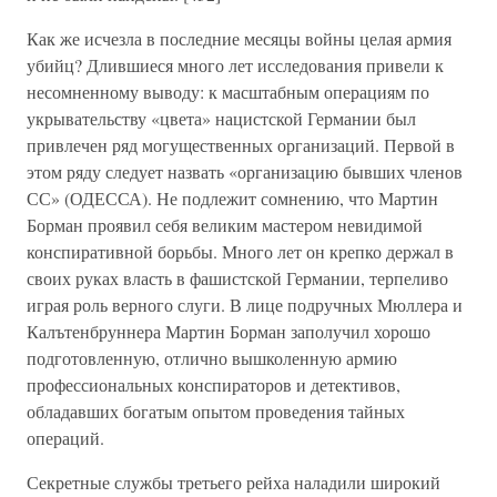
Как же исчезла в последние месяцы войны целая армия
убийц? Длившиеся много лет исследования привели к
несомненному выводу: к масштабным операциям по
укрывательству «цвета» нацистской Германии был
привлечен ряд могущественных организаций. Первой в
этом ряду следует назвать «организацию бывших членов
СС» (ОДЕССА). Не подлежит сомнению, что Мартин
Борман проявил себя великим мастером невидимой
конспиративной борьбы. Много лет он крепко держал в
своих руках власть в фашистской Германии, терпеливо
играя роль верного слуги. В лице подручных Мюллера и
Калътенбруннера Мартин Борман заполучил хорошо
подготовленную, отлично вышколенную армию
профессиональных конспираторов и детективов,
обладавших богатым опытом проведения тайных
операций.
Секретные службы третьего рейха наладили широкий