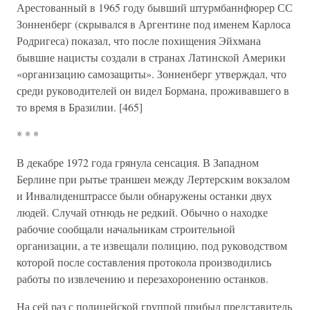
Арестованный в 1965 году бывший штурмбаннфюрер СС
Зонненберг (скрывался в Аргентине под именем Карлоса
Родригеса) показал, что после похищения Эйхмана
бывшие нацисты создали в странах Латинской Америки
«организацию самозащиты». Зонненберг утверждал, что
среди руководителей он видел Бормана, проживавшего в
то время в Бразилии. [465]
* * *
В декабре 1972 года грянула сенсация. В Западном
Берлине при рытье траншеи между Лертерским вокзалом
и Инвалиденштрассе были обнаружены останки двух
людей. Случай отнюдь не редкий. Обычно о находке
рабочие сообщали начальникам строительной
организации, а те извещали полицию, под руководством
которой после составления протокола производились
работы по извлечению и перезахоронению останков.
На сей раз с полицейской группой прибыл представитель