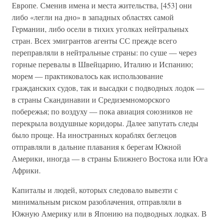
Европе. Сменив имена и места жительства, [453] они
либо «легли на дно» в западных областях самой
Германии, либо осели в тихих уголках нейтральных
стран. Всех эмигрантов агенты СС прежде всего
переправляли в нейтральные страны: по суше — через
горные перевалы в Швейцарию, Италию и Испанию;
морем — практиковалось как использование
гражданских судов, так и высадки с подводных лодок —
в страны Скандинавии и Средиземноморского
побережья; по воздуху — пока авиация союзников не
перекрыла воздушные коридоры. Далее запутать следы
было проще. На иностранных кораблях беглецов
отправляли в дальние плавания к берегам Южной
Америки, иногда — в страны Ближнего Востока или Юга
Африки.
Капиталы и людей, которых следовало вывезти с
минимальным риском разоблачения, отправляли в
Южную Америку или в Японию на подводных лодках. В