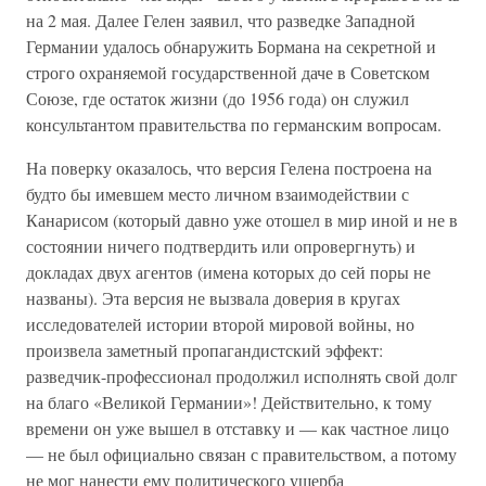
на 2 мая. Далее Гелен заявил, что разведке Западной
Германии удалось обнаружить Бормана на секретной и
строго охраняемой государственной даче в Советском
Союзе, где остаток жизни (до 1956 года) он служил
консультантом правительства по германским вопросам.
На поверку оказалось, что версия Гелена построена на
будто бы имевшем место личном взаимодействии с
Канарисом (который давно уже отошел в мир иной и не в
состоянии ничего подтвердить или опровергнуть) и
докладах двух агентов (имена которых до сей поры не
названы). Эта версия не вызвала доверия в кругах
исследователей истории второй мировой войны, но
произвела заметный пропагандистский эффект:
разведчик-профессионал продолжил исполнять свой долг
на благо «Великой Германии»! Действительно, к тому
времени он уже вышел в отставку и — как частное лицо
— не был официально связан с правительством, а потому
не мог нанести ему политического ущерба