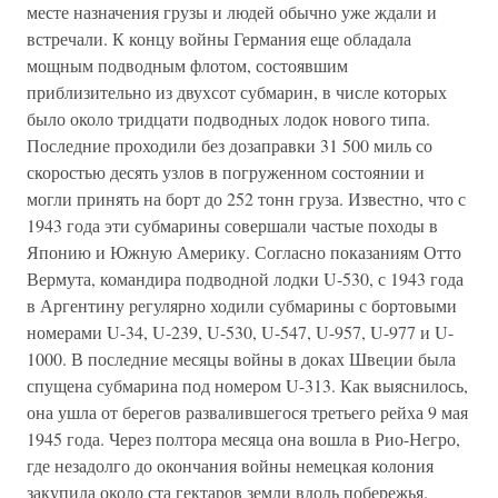
месте назначения грузы и людей обычно уже ждали и
встречали. К концу войны Германия еще обладала
мощным подводным флотом, состоявшим
приблизительно из двухсот субмарин, в числе которых
было около тридцати подводных лодок нового типа.
Последние проходили без дозаправки 31 500 миль со
скоростью десять узлов в погруженном состоянии и
могли принять на борт до 252 тонн груза. Известно, что с
1943 года эти субмарины совершали частые походы в
Японию и Южную Америку. Согласно показаниям Отто
Вермута, командира подводной лодки U-530, с 1943 года
в Аргентину регулярно ходили субмарины с бортовыми
номерами U-34, U-239, U-530, U-547, U-957, U-977 и U-
1000. В последние месяцы войны в доках Швеции была
спущена субмарина под номером U-313. Как выяснилось,
она ушла от берегов развалившегося третьего рейха 9 мая
1945 года. Через полтора месяца она вошла в Рио-Негро,
где незадолго до окончания войны немецкая колония
закупила около ста гектаров земли вдоль побережья.