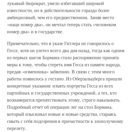
лукавый бюрократ, умело избегавший широкой
известности, но в действительности гораздо более
амбициозный, чем его предшественник. Заняв место
«наци номер два», он мечтал теперь стать «человеком
номер два» и в государстве.
Примечательно, что в указе Гитлера не говорилось о
Гессе, хотя он улетел всего два дня назад, тогда как одним
из первых шагов Бормана стало распоряжение принять
меры к тому, чтобы стереть имя Гесса из памяти народа,
предав «изменника» забвению. В связи с этим много
работы появилось у гестапо. Из Оберзальцберга пришли
конкретные указания: изъять портреты Гесса из всех
партийных и государственных учреждений, а тех, кто
вознамерится препятствовать этому, строго наказывать.
Подробный отчет об операции лег на стол Бормана,
который изыскивал новые и новые средства, стараясь
смыть с себя подозрения в причастности к злополучному
перелету.