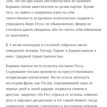
Лею, что ни при каких обстоятельствах не назначит
Бормана своим заместителем по делам партии. Кроме
того, он заявил о намерении взять на себя
ответственность за промахи политических лидеров и
упразднить бюро Гесса: по обыкновению, фюрер не
стеснялся давать обещания, ибо не считал себя обязанным
их выполнять.
К 4 часам пополудни в гостиной собралось около
семидесяти человек. Гитлер, Геринг и Борман вышли к
ним с траурной торжественностью.
Борману выпала честь огласить послание Гесса.
Содержание письма произвело на присутствовавших
потрясающее впечатление. Но не успела затихнуть
последняя фраза, как Гитлер, переживавший один из
черных дней в своей карьере, взорвался гневом и
яростью, закричал, что Гесс отрекся от истины, изменил
делу и нарушил дисциплину в тот самый момент, когда
германские дивизии стягивались к восточным рубежам