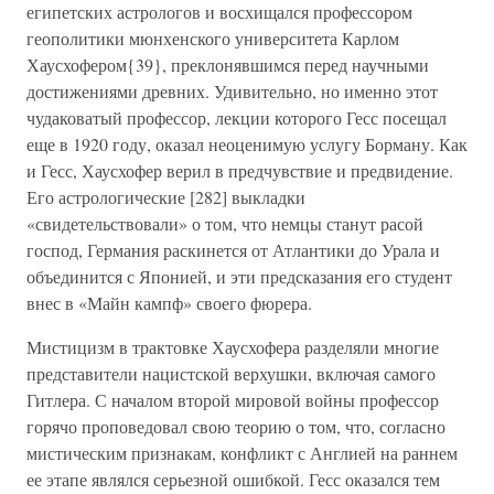
египетских астрологов и восхищался профессором
геополитики мюнхенского университета Карлом
Хаусхофером{39}, преклонявшимся перед научными
достижениями древних. Удивительно, но именно этот
чудаковатый профессор, лекции которого Гесс посещал
еще в 1920 году, оказал неоценимую услугу Борману. Как
и Гесс, Хаусхофер верил в предчувствие и предвидение.
Его астрологические [282] выкладки
«свидетельствовали» о том, что немцы станут расой
господ, Германия раскинется от Атлантики до Урала и
объединится с Японией, и эти предсказания его студент
внес в «Майн кампф» своего фюрера.
Мистицизм в трактовке Хаусхофера разделяли многие
представители нацистской верхушки, включая самого
Гитлера. С началом второй мировой войны профессор
горячо проповедовал свою теорию о том, что, согласно
мистическим признакам, конфликт с Англией на раннем
ее этапе являлся серьезной ошибкой. Гесс оказался тем