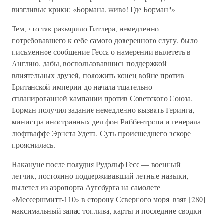
визгливые крики: «Бормана, живо! Где Борман?»
Тем, что так разъярило Гитлера, немедленно
потребовавшего к себе самого доверенного слугу, было
письменное сообщение Гесса о намерении вылететь в
Англию, дабы, воспользовавшись поддержкой
влиятельных друзей, положить конец войне против
Британской империи до начала тщательно
спланированной кампании против Советского Союза.
Борман получил задание немедленно вызвать Геринга,
министра иностранных дел фон Риббентропа и генерала
люфтваффе Эрнста Удета. Суть происшедшего вскоре
прояснилась.
Накануне после полудня Рудольф Гесс — военный
летчик, постоянно поддерживавший летные навыки, —
вылетел из аэропорта Аугсбурга на самолете
«Мессершмитт-110» в сторону Северного моря, взяв [280]
максимальный запас топлива, карты и последние сводки