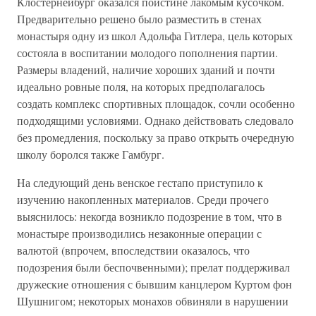
Клостернейбург оказался поистине лакомым кусочком.
Предварительно решено было разместить в стенах
монастыря одну из школ Адольфа Гитлера, цель которых
состояла в воспитании молодого пополнения партии.
Размеры владений, наличие хороших зданий и почти
идеально ровные поля, на которых предполагалось
создать комплекс спортивных площадок, сочли особенно
подходящими условиями. Однако действовать следовало
без промедления, поскольку за право открыть очередную
школу боролся также Гамбург.
На следующий день венское гестапо приступило к
изучению накопленных материалов. Среди прочего
выяснилось: некогда возникло подозрение в том, что в
монастыре производились незаконные операции с
валютой (впрочем, впоследствии оказалось, что
подозрения были беспочвенными); прелат поддерживал
дружеские отношения с бывшим канцлером Куртом фон
Шушнигом; некоторых монахов обвиняли в нарушении