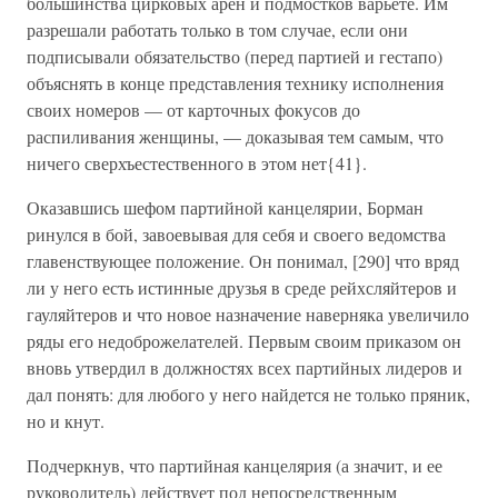
большинства цирковых арен и подмостков варьете. Им
разрешали работать только в том случае, если они
подписывали обязательство (перед партией и гестапо)
объяснять в конце представления технику исполнения
своих номеров — от карточных фокусов до
распиливания женщины, — доказывая тем самым, что
ничего сверхъестественного в этом нет{41}.
Оказавшись шефом партийной канцелярии, Борман
ринулся в бой, завоевывая для себя и своего ведомства
главенствующее положение. Он понимал, [290] что вряд
ли у него есть истинные друзья в среде рейхсляйтеров и
гауляйтеров и что новое назначение наверняка увеличило
ряды его недоброжелателей. Первым своим приказом он
вновь утвердил в должностях всех партийных лидеров и
дал понять: для любого у него найдется не только пряник,
но и кнут.
Подчеркнув, что партийная канцелярия (а значит, и ее
руководитель) действует под непосредственным