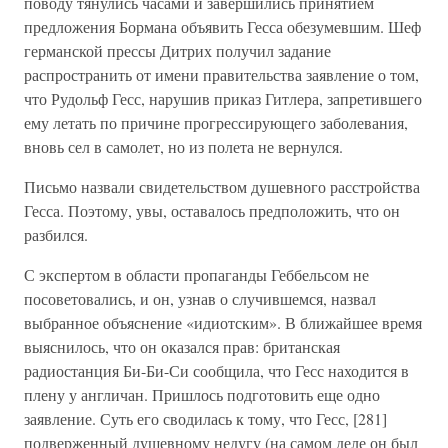
поводу тянулись часами и завершились принятием
предложения Бормана объявить Гесса обезумевшим. Шеф
германской прессы Дитрих получил задание
распространить от имени правительства заявление о том,
что Рудольф Гесс, нарушив приказ Гитлера, запретившего
ему летать по причине прогрессирующего заболевания,
вновь сел в самолет, но из полета не вернулся.
Письмо назвали свидетельством душевного расстройства
Гесса. Поэтому, увы, оставалось предположить, что он
разбился.
С экспертом в области пропаганды Геббельсом не
посоветовались, и он, узнав о случившемся, назвал
выбранное объяснение «идиотским». В ближайшее время
выяснилось, что он оказался прав: британская
радиостанция Би-Би-Си сообщила, что Гесс находится в
плену у англичан. Пришлось подготовить еще одно
заявление. Суть его сводилась к тому, что Гесс, [281]
подверженный душевному недугу (на самом деле он был