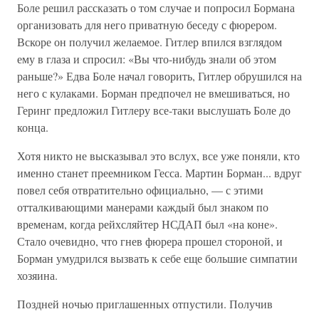
Боле решил рассказать о том случае и попросил Бормана
организовать для него приватную беседу с фюрером.
Вскоре он получил желаемое. Гитлер впился взглядом
ему в глаза и спросил: «Вы что-нибудь знали об этом
раньше?» Едва Боле начал говорить, Гитлер обрушился на
него с кулаками. Борман предпочел не вмешиваться, но
Геринг предложил Гитлеру все-таки выслушать Боле до
конца.
Хотя никто не высказывал это вслух, все уже поняли, кто
именно станет преемником Гесса. Мартин Борман... вдруг
повел себя отвратительно официально, — с этими
отталкивающими манерами каждый был знаком по
временам, когда рейхсляйтер НСДАП был «на коне».
Стало очевидно, что гнев фюрера прошел стороной, и
Борман умудрился вызвать к себе еще большие симпатии
хозяина.
Поздней ночью приглашенных отпустили. Получив