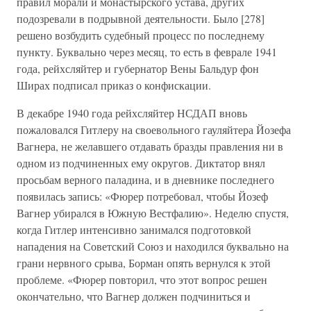
правил морали и монастырского устава, других
подозревали в подрывной деятельности. Было [278]
решено возбудить судебный процесс по последнему
пункту. Буквально через месяц, то есть в феврале 1941
года, рейхсляйтер и губернатор Вены Бальдур фон
Ширах подписал приказ о конфискации.
В декабре 1940 года рейхсляйтер НСДАП вновь
пожаловался Гитлеру на своевольного гауляйтера Йозефа
Вагнера, не желавшего отдавать бразды правления ни в
одном из подчиненных ему округов. Диктатор внял
просьбам верного паладина, и в дневнике последнего
появилась запись: «Фюрер потребовал, чтобы Йозеф
Вагнер убирался в Южную Вестфалию». Неделю спустя,
когда Гитлер интенсивно занимался подготовкой
нападения на Советский Союз и находился буквально на
грани нервного срыва, Борман опять вернулся к этой
проблеме. «Фюрер повторил, что этот вопрос решен
окончательно, что Вагнер должен подчиниться и