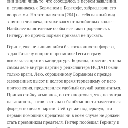
они знали лишь то, что сообщалось в первом заявлении,
и, сталкиваясь с Борманом в Бергхофе, забрасывали его
вопросами. Но тот, напустив [284] на себя важный вид
занятого человека, отмахивался от назойливых коллег.
Наиболее влиятельные особы все-таки прорвались к
Гитлеру, но прочих Борман приказал не пускать.
Геринг, еще не лишившийся благосклонности фюрера,
задал Гитлеру вопрос о преемнике Гесса и сразу
высказался против кандидатуры Бормана, отметив, что на
самом деле внутри партии у рейхсляйтера НСДАП были
только враги. Лею, сброшенному Борманом с прежде
завоеванных высот и долгое время терпевшему от него
притеснения, представился удобный случай расквитаться.
Приняв стойку «смирно», он отрапортовал, что, несмотря
на занятость, готов взять на себя обязанности заместителя
фюрера по делам партии. Лей тут же подчеркнул, что
первый помощник предателя ни в коем случае не должен
стать преемником предателя. Гитлер пообещал Герингу и