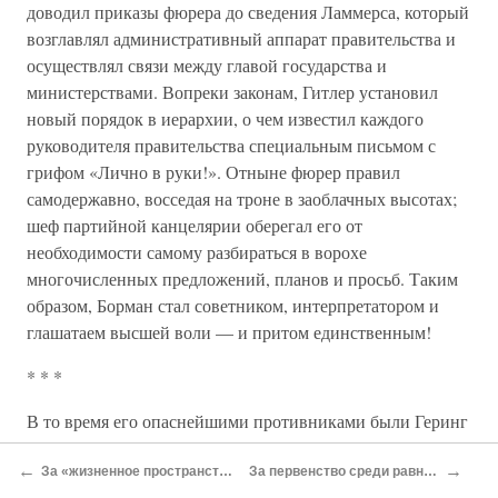
доводил приказы фюрера до сведения Ламмерса, который
возглавлял административный аппарат правительства и
осуществлял связи между главой государства и
министерствами. Вопреки законам, Гитлер установил
новый порядок в иерархии, о чем известил каждого
руководителя правительства специальным письмом с
грифом «Лично в руки!». Отныне фюрер правил
самодержавно, восседая на троне в заоблачных высотах;
шеф партийной канцелярии оберегал его от
необходимости самому разбираться в ворохе
многочисленных предложений, планов и просьб. Таким
образом, Борман стал советником, интерпретатором и
глашатаем высшей воли — и притом единственным!
* * *
В то время его опаснейшими противниками были Геринг
и Лей, принадлежавшие к высшим кругам нацистской
←
→
иерархии и старавшиеся настроить против него самого
За «жизненное пространство»
За первенство среди равных