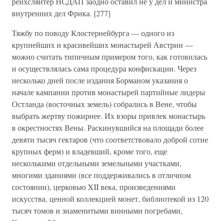
рейхсляйтер НСДАП заодно оставил не у дел и министра
внутренних дел Фрика. [277]
Тяжбу по поводу Клостернейбурга — одного из
крупнейших и красивейших монастырей Австрии —
можно считать типичным примером того, как готовилась
и осуществлялась сама процедура конфискации. Через
несколько дней после издания Борманом указания о
начале кампании против монастырей партийные лидеры
Остланда (восточных земель) собрались в Вене, чтобы
выбрать жертву пожирнее. Их взоры привлек монастырь
в окрестностях Вены. Раскинувшийся на площади более
девяти тысяч гектаров (что соответствовало доброй сотне
крупных ферм) и владевший, кроме того, еще
несколькими отдельными земельными участками,
многими зданиями (все поддерживались в отличном
состоянии), церковью XII века, произведениями
искусства, ценной коллекцией монет, библиотекой из 120
тысяч томов и знаменитыми винными погребами,