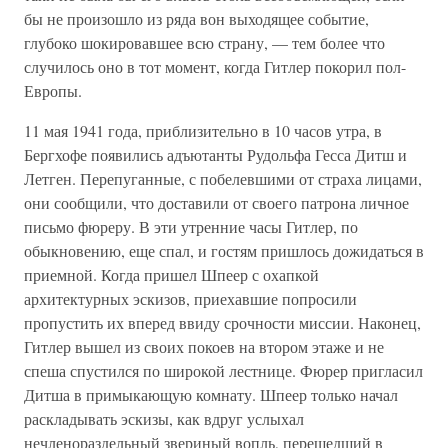
бы не произошло из ряда вон выходящее событие,
глубоко шокировавшее всю страну, — тем более что
случилось оно в тот момент, когда Гитлер покорил пол-
Европы.
11 мая 1941 года, приблизительно в 10 часов утра, в
Бергхофе появились адъютанты Рудольфа Гесса Дитш и
Летген. Перепуганные, с побелевшими от страха лицами,
они сообщили, что доставили от своего патрона личное
письмо фюреру. В эти утренние часы Гитлер, по
обыкновению, еще спал, и гостям пришлось дожидаться в
приемной. Когда пришел Шпеер с охапкой
архитектурных эскизов, приехавшие попросили
пропустить их вперед ввиду срочности миссии. Наконец,
Гитлер вышел из своих покоев на втором этаже и не
спеша спустился по широкой лестнице. Фюрер пригласил
Дитша в примыкающую комнату. Шпеер только начал
раскладывать эскизы, как вдруг услыхал
нечленораздельный звериный вопль, перешедший в