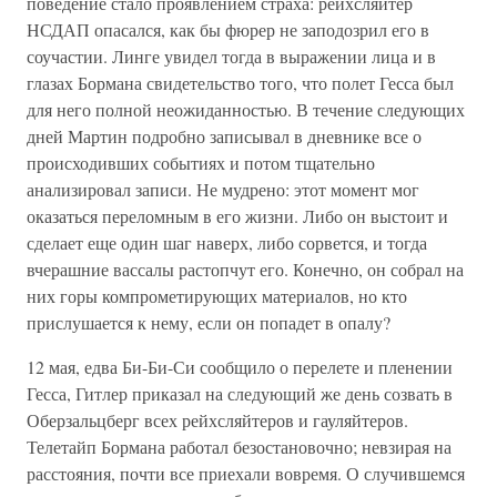
поведение стало проявлением страха: рейхсляйтер
НСДАП опасался, как бы фюрер не заподозрил его в
соучастии. Линге увидел тогда в выражении лица и в
глазах Бормана свидетельство того, что полет Гесса был
для него полной неожиданностью. В течение следующих
дней Мартин подробно записывал в дневнике все о
происходивших событиях и потом тщательно
анализировал записи. Не мудрено: этот момент мог
оказаться переломным в его жизни. Либо он выстоит и
сделает еще один шаг наверх, либо сорвется, и тогда
вчерашние вассалы растопчут его. Конечно, он собрал на
них горы компрометирующих материалов, но кто
прислушается к нему, если он попадет в опалу?
12 мая, едва Би-Би-Си сообщило о перелете и пленении
Гесса, Гитлер приказал на следующий же день созвать в
Оберзальцберг всех рейхсляйтеров и гауляйтеров.
Телетайп Бормана работал безостановочно; невзирая на
расстояния, почти все приехали вовремя. О случившемся