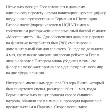
Несколько месяцев Гесс готовился к дальнему
одиночному перелету, изучал навигационную специфику
воздушного путешествия из Германии в Шотландию.
Второй после фюрера человек в НСДАП имел в
собственном распоряжении современный боевой самолет
«Мессершмитт-110». Для обеспечения дальнего перелета
на фюзеляже истребителя был [283] смонтирован
дополнительный бак для горючего. За неделю до вылета,
4 мая, сразу после завершения сессии рейхстага Гесс в
личной беседе с Гитлером вновь убедился в том, что
фюрер не возражает против его идеи разделить весь мир
на две сферы влияния.
Интересно мнение камердинера Гитлера Линге, который
был свидетелем сцены, разыгравшейся 11 мая, когда
Борман несколько минут поносил своего бывшего
патрона, обвиняя его в измене, и проводил параллели с
предательством в Пархиме. Скорее всего, такое