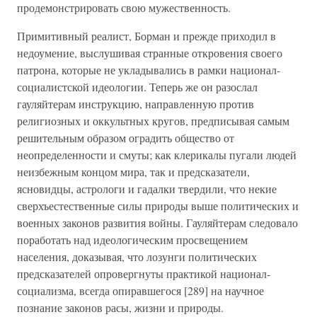
продемонстрировать свою мужественность.
Примитивный реалист, Борман и прежде приходил в
недоумение, выслушивая странные откровения своего
патрона, которые не укладывались в рамки национал-
социалистской идеологии. Теперь же он разослал
гауляйтерам инструкцию, направленную против
религиозных и оккультных кругов, предписывая самым
решительным образом оградить общество от
неопределенности и смуты; как клерикалы пугали людей
неизбежным концом мира, так и предсказатели,
ясновидцы, астрологи и гадалки твердили, что некие
сверхъестественные силы природы выше политических и
военных законов развития войны. Гауляйтерам следовало
поработать над идеологическим просвещением
населения, доказывая, что лозунги политических
предсказателей опровергнуты практикой национал-
социализма, всегда опиравшегося [289] на научное
познание законов расы, жизни и природы.