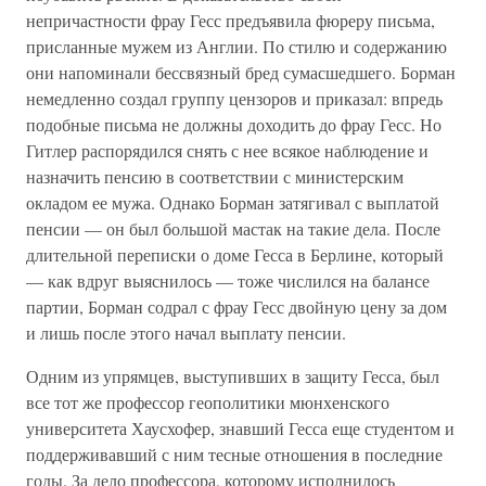
непричастности фрау Гесс предъявила фюреру письма,
присланные мужем из Англии. По стилю и содержанию
они напоминали бессвязный бред сумасшедшего. Борман
немедленно создал группу цензоров и приказал: впредь
подобные письма не должны доходить до фрау Гесс. Но
Гитлер распорядился снять с нее всякое наблюдение и
назначить пенсию в соответствии с министерским
окладом ее мужа. Однако Борман затягивал с выплатой
пенсии — он был большой мастак на такие дела. После
длительной переписки о доме Гесса в Берлине, который
— как вдруг выяснилось — тоже числился на балансе
партии, Борман содрал с фрау Гесс двойную цену за дом
и лишь после этого начал выплату пенсии.
Одним из упрямцев, выступивших в защиту Гесса, был
все тот же профессор геополитики мюнхенского
университета Хаусхофер, знавший Гесса еще студентом и
поддерживавший с ним тесные отношения в последние
годы. За дело профессора, которому исполнилось