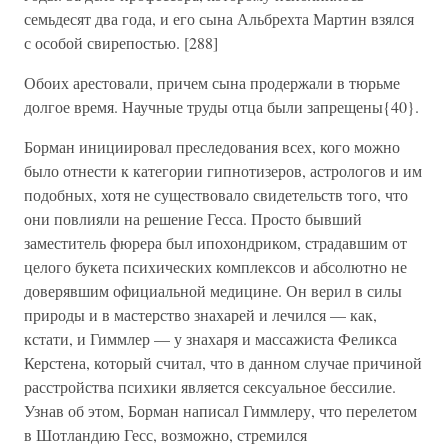
семьдесят два года, и его сына Альбрехта Мартин взялся
с особой свирепостью. [288]
Обоих арестовали, причем сына продержали в тюрьме
долгое время. Научные труды отца были запрещены{40}.
Борман инициировал преследования всех, кого можно
было отнести к категории гипнотизеров, астрологов и им
подобных, хотя не существовало свидетельств того, что
они повлияли на решение Гесса. Просто бывший
заместитель фюрера был ипохондриком, страдавшим от
целого букета психических комплексов и абсолютно не
доверявшим официальной медицине. Он верил в силы
природы и в мастерство знахарей и лечился — как,
кстати, и Гиммлер — у знахаря и массажиста Феликса
Керстена, который считал, что в данном случае причиной
расстройства психики является сексуальное бессилие.
Узнав об этом, Борман написал Гиммлеру, что перелетом
в Шотландию Гесс, возможно, стремился