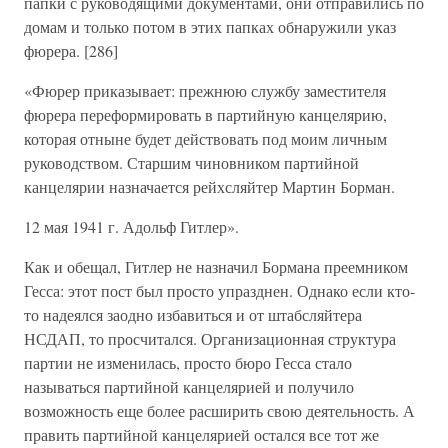
папки с руководящими документами, они отправились по
домам и только потом в этих папках обнаружили указ
фюрера. [286]
«Фюрер приказывает: прежнюю службу заместителя
фюрера переформировать в партийную канцелярию,
которая отныне будет действовать под моим личным
руководством. Старшим чиновником партийной
канцелярии назначается рейхсляйтер Мартин Борман.
12 мая 1941 г. Адольф Гитлер».
Как и обещал, Гитлер не назначил Бормана преемником
Гесса: этот пост был просто упразднен. Однако если кто-
то надеялся заодно избавиться и от штабсляйтера
НСДАП, то просчитался. Организационная структура
партии не изменилась, просто бюро Гесса стало
называться партийной канцелярией и получило
возможность еще более расширить свою деятельность. А
править партийной канцелярией остался все тот же