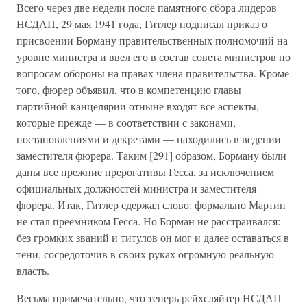
Всего через две недели после памятного сбора лидеров
НСДАП, 29 мая 1941 года, Гитлер подписал приказ о
присвоении Борману правительственных полномочий на
уровне министра и ввел его в состав совета министров по
вопросам обороны на правах члена правительства. Кроме
того, фюрер объявил, что в компетенцию главы
партийной канцелярии отныне входят все аспекты,
которые прежде — в соответствии с законами,
постановлениями и декретами — находились в ведении
заместителя фюрера. Таким [291] образом, Борману были
даны все прежние прерогативы Гесса, за исключением
официальных должностей министра и заместителя
фюрера. Итак, Гитлер сдержал слово: формально Мартин
не стал преемником Гесса. Но Борман не расстраивался:
без громких званий и титулов он мог и далее оставаться в
тени, сосредоточив в своих руках огромную реальную
власть.
Весьма примечательно, что теперь рейхсляйтер НСДАП