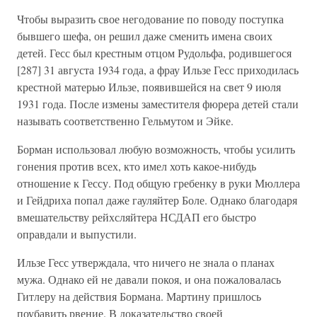
Чтобы выразить свое негодование по поводу поступка
бывшего шефа, он решил даже сменить имена своих
детей. Гесс был крестным отцом Рудольфа, родившегося
[287] 31 августа 1934 года, а фрау Ильзе Гесс приходилась
крестной матерью Ильзе, появившейся на свет 9 июля
1931 года. После измены заместителя фюрера детей стали
называть соответственно Гельмутом и Эйке.
Борман использовал любую возможность, чтобы усилить
гонения против всех, кто имел хоть какое-нибудь
отношение к Гессу. Под общую гребенку в руки Мюллера
и Гейдриха попал даже гауляйтер Боле. Однако благодаря
вмешательству рейхсляйтера НСДАП его быстро
оправдали и выпустили.
Ильзе Гесс утверждала, что ничего не знала о планах
мужа. Однако ей не давали покоя, и она пожаловалась
Гитлеру на действия Бормана. Мартину пришлось
поубавить рвение. В доказательство своей