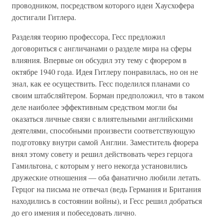
проводником, посредством которого идеи Хаусхофера
достигали Гитлера.
Разделяя теорию профессора, Гесс предложил
договориться с англичанами о разделе мира на сферы
влияния. Впервые он обсудил эту тему с фюрером в
октябре 1940 года. Идея Гитлеру понравилась, но он не
знал, как ее осуществить. Гесс поделился планами со
своим штабсляйтером. Борман предположил, что в таком
деле наиболее эффективным средством могли бы
оказаться личные связи с влиятельными английскими
деятелями, способными произвести соответствующую
подготовку внутри самой Англии. Заместитель фюрера
внял этому совету и решил действовать через герцога
Гамильтона, с которым у него некогда установились
дружеские отношения — оба фанатично любили летать.
Герцог на письма не отвечал (ведь Германия и Британия
находились в состоянии войны), и Гесс решил добраться
до его имения и побеседовать лично.