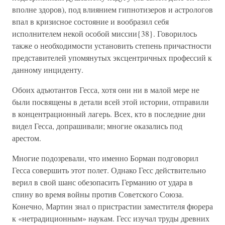
вполне здоров), под влиянием гипнотизеров и астрологов
впал в кризисное состояние и вообразил себя
исполнителем некой особой миссии{38}. Говорилось
также о необходимости установить степень причастности
представителей упомянутых эксцентричных профессий к
данному инциденту.
Обоих адъютантов Гесса, хотя они ни в малой мере не
были посвящены в детали всей этой истории, отправили
в концентрационный лагерь. Всех, кто в последние дни
видел Гесса, допрашивали; многие оказались под
арестом.
Многие подозревали, что именно Борман подговорил
Гесса совершить этот полет. Однако Гесс действительно
верил в свой шанс обезопасить Германию от удара в
спину во время войны против Советского Союза.
Конечно, Мартин знал о пристрастии заместителя фюрера
к «нетрадиционным» наукам. Гесс изучал труды древних