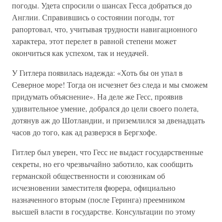
погоды. Удета спросили о шансах Гесса добраться до
Англии. Справившись о состоянии погоды, тот
рапортовал, что, учитывая трудности навигационного
характера, этот перелет в равной степени может
окончиться как успехом, так и неудачей.
У Гитлера появилась надежда: «Хоть бы он упал в
Северное море! Тогда он исчезнет без следа и мы сможем
придумать объяснение». На деле же Гесс, проявив
удивительное умение, добрался до цели своего полета,
дотянув аж до Шотландии, и приземлился за двенадцать
часов до того, как ад разверзся в Бергхофе.
Гитлер был уверен, что Гесс не выдаст государственные
секреты, но его чрезвычайно заботило, как сообщить
германской общественности и союзникам об
исчезновении заместителя фюрера, официально
назначенного вторым (после Геринга) преемником
высшей власти в государстве. Консультации по этому