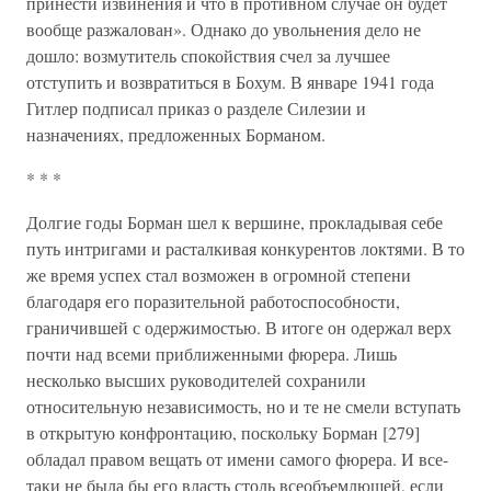
принести извинения и что в противном случае он будет
вообще разжалован». Однако до увольнения дело не
дошло: возмутитель спокойствия счел за лучшее
отступить и возвратиться в Бохум. В январе 1941 года
Гитлер подписал приказ о разделе Силезии и
назначениях, предложенных Борманом.
* * *
Долгие годы Борман шел к вершине, прокладывая себе
путь интригами и расталкивая конкурентов локтями. В то
же время успех стал возможен в огромной степени
благодаря его поразительной работоспособности,
граничившей с одержимостью. В итоге он одержал верх
почти над всеми приближенными фюрера. Лишь
несколько высших руководителей сохранили
относительную независимость, но и те не смели вступать
в открытую конфронтацию, поскольку Борман [279]
обладал правом вещать от имени самого фюрера. И все-
таки не была бы его власть столь всеобъемлющей, если