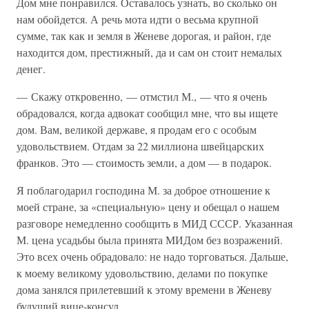
Дом мне понравился. Оставалось узнать, во сколько он
нам обойдется. А речь мота идти о весьма крупной
сумме, так как и земля в Женеве дорогая, и район, где
находится дом, престижный, да и сам он стоит немалых
денег.
— Скажу откровенно, — отмстил М., — что я очень
обрадовался, когда адвокат сообщил мне, что вы ищете
дом. Вам, великой державе, я продам его с особым
удовольствием. Отдам за 22 миллиона швейцарских
франков. Это — стоимость земли, а дом — в подарок.
Я поблагодарил господина М. за доброе отношение к
моей стране, за «специальную» цену и обещал о нашем
разговоре немедленно сообщить в МИД СССР. Указанная
М. цена усадьбы была принята МИДом без возражений.
Это всех очень обрадовало: не надо торговаться. Дальше,
к моему великому удовольствию, делами по покупке
дома занялся прилетевший к этому времени в Женеву
будущий вице-консул.