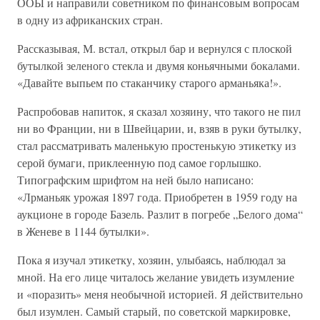
ООЫ и направили советником по финансовым вопросам
в одну из африканских стран.
Рассказывая, М. встал, открыл бар и вернулся с плоской
бутылкой зеленого стекла и двумя коньячными бокалами.
«Давайте выпьем по стаканчику старого арманьяка!».
Распробовав напиток, я сказал хозяину, что такого не пил
ни во Франции, ни в Швейцарии, и, взяв в руки бутылку,
стал рассматривать маленькую простенькую этикетку из
серой бумаги, приклеенную под самое горлышко.
Типографским шрифтом на ней было написано:
«Лрманьяк урожая 1897 года. Приобретен в 1959 году на
аукционе в городе Базель. Разлит в погребе „Белого дома“
в Женеве в 1144 бутылки».
Пока я изучал этикетку, хозяин, улыбаясь, наблюдал за
мной. На его лице читалось желание увидеть изумление
и «поразить» меня необычной историей. Я действительно
был изумлен. Самый старый, по советской маркировке,