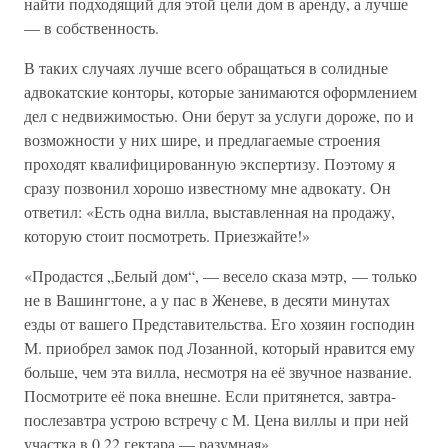
найти подходящий для этой цели дом в аренду, а лучше
— в собственность.
В таких случаях лучше всего обращаться в солидные
адвокатские конторы, которые занимаются оформлением
дел с недвижимостью. Они берут за услуги дороже, по и
возможности у них шире, и предлагаемые строения
проходят квалифицированную экспертизу. Поэтому я
сразу позвонил хорошо известному мне адвокату. Он
ответил: «Есть одна вилла, выставленная на продажу,
которую стоит посмотреть. Приезжайте!»
«Продастся „Белый дом“, — весело сказа мэтр, — только
не в Вашингтоне, а у пас в Женеве, в десяти минутах
езды от вашего Представительства. Его хозяин господин
М. приобрел замок под Лозанной, который нравится ему
больше, чем эта вилла, несмотря на её звучное название.
Посмотрите её пока внешне. Если притянется, завтра-
послезавтра устрою встречу с М. Цена виллы и при ней
участка в 0,22 гектара — разумная».