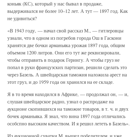
коньяк (КС), который у нас бывал в продаже,
выдерживался не более 10–12 лет. А тут — 1897 год. Как
не удивиться?
«В 1943 году, — начал свой рассказ М., — гитлеровцы
узнали, что в одном из погребов города Ош в Гаскони
хранятся две бочки арманьяка урожая 1897 года, общим
объемом 1200 литров. Они его тут же реквизировали,
чтобы отправить в подарок Герингу. А чтобы груз не
попал в руки французских партизан, решили сделать это
через Базель. А швейцарская таможня наложила арест на
этот груз, и до 1959 года он хранился на ее складе.
Я в то время находился в Африке, — продолжал он, — и,
слушая швейцарское радио, узнал о распродаже на
аукционе скопившихся на таможне товаров, в т. ч. и двух
бочек арманьяка. Я знал, что вина 1897 года отличались
особспно высоким качеством. И я решил лететь в Базель».
Из аукционной схватки М. вышел победителем, и уже