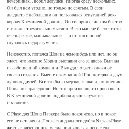
вечеринках. Любил девушек. Иногда сразу нескольких.
Он был кем угодно, но только не святым. В свои
двадцать с небольшим он пользовался репутацией рок-
короля Кремниевой долины. Он говорил слишком быстро
и так же стремительно мыслил. В его манере было что-то
очень резкое, маниакальное — и от этого порой
случались недоразумения.
Неизвестно, попался Шон на чем-нибудь или нет, но он
знает, что именно Мориц выставил его за дверь. Выгнал
из собственной компании. Вынудил отдать ключи от
своего создания. Вместе с компанией Шон потерял и двух
лучших друзей. Все это было мерзко, жалко и, по мнению
Шона, несправедливо. Но что произошло, то произошло.
В Кремниевой долине подобная дрянь случается
постоянно.
С Plaxo для Шона Паркера было покончено, но в покое
его не оставляли. После скандального дубля Napster-Plaxo
желтые электронные медиа принялись за него с еще