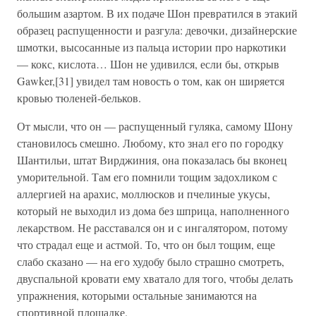
большим азартом. В их подаче Шон превратился в этакий
образец распущенности и разгула: девочки, дизайнерские
шмотки, высосанные из пальца истории про наркотики
— кокс, кислота… Шон не удивился, если бы, открыв
Gawker,[31] увидел там новость о том, как он ширяется
кровью тюленей-бельков.
От мысли, что он — распущенный гуляка, самому Шону
становилось смешно. Любому, кто знал его по городку
Шантильи, штат Вирджиния, она показалась бы вконец
уморительной. Там его помнили тощим задохликом с
аллергией на арахис, моллюсков и пчелиные укусы,
который не выходил из дома без шприца, наполненного
лекарством. Не расставался он и с ингалятором, потому
что страдал еще и астмой. То, что он был тощим, еще
слабо сказано — на его худобу было страшно смотреть,
двуспальной кровати ему хватало для того, чтобы делать
упражнения, которыми остальные занимаются на
спортивной площадке.