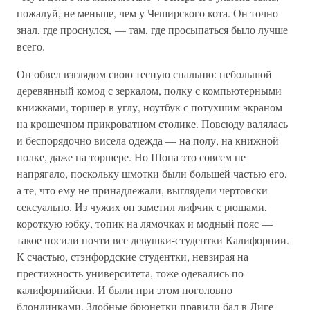
пожалуй, не меньше, чем у Чеширского кота. Он точно
знал, где проснулся, — там, где просыпаться было лучше
всего.
Он обвел взглядом свою тесную спальню: небольшой
деревянный комод с зеркалом, полку с компьютерными
книжками, торшер в углу, ноутбук с потухшим экраном
на крошечном прикроватном столике. Повсюду валялась
и беспорядочно висела одежда — на полу, на книжной
полке, даже на торшере. Но Шона это совсем не
напрягало, поскольку шмотки были большей частью его,
а те, что ему не принадлежали, выглядели чертовски
сексуально. Из чужих он заметил лифчик с рюшами,
короткую юбку, топик на лямочках и модный пояс —
такое носили почти все девушки-студентки Калифорнии.
К счастью, стэнфордские студентки, невзирая на
престижность университета, тоже одевались по-
калифорнийски. И были при этом поголовно
блондинками. Злобные брюнетки правили бал в Лиге