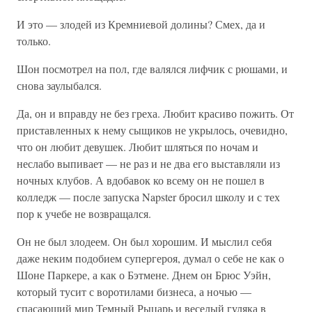
И это — злодей из Кремниевой долины? Смех, да и
только.
Шон посмотрел на пол, где валялся лифчик с рюшами, и
снова заулыбался.
Да, он и вправду не без греха. Любит красиво пожить. От
приставленных к нему сыщиков не укрылось, очевидно,
что он любит девушек. Любит шляться по ночам и
неслабо выпивает — не раз и не два его выставляли из
ночных клубов. А вдобавок ко всему он не пошел в
колледж — после запуска Napster бросил школу и с тех
пор к учебе не возвращался.
Он не был злодеем. Он был хорошим. И мыслил себя
даже неким подобием супергероя, думал о себе не как о
Шоне Паркере, а как о Бэтмене. Днем он Брюс Уэйн,
который тусит с воротилами бизнеса, а ночью —
спасающий мир Темный Рыцарь и веселый гуляка в