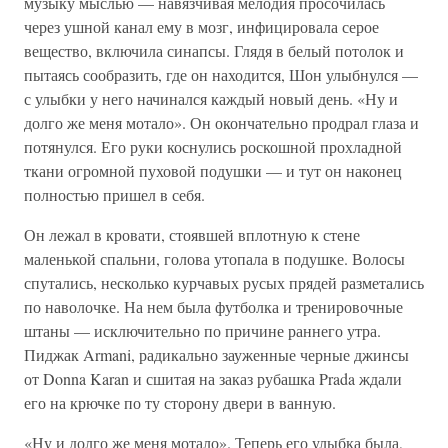
музыку мыслью — навязчивая мелодия просочилась
через ушной канал ему в мозг, инфицировала серое
вещество, включила синапсы. Глядя в белый потолок и
пытаясь сообразить, где он находится, Шон улыбнулся —
с улыбки у него начинался каждый новый день. «Ну и
долго же меня мотало». Он окончательно продрал глаза и
потянулся. Его руки коснулись роскошной прохладной
ткани огромной пуховой подушки — и тут он наконец
полностью пришел в себя.
Он лежал в кровати, стоявшей вплотную к стене
маленькой спальни, голова утопала в подушке. Волосы
спутались, несколько курчавых русых прядей разметались
по наволочке. На нем была футболка и тренировочные
штаны — исключительно по причине раннего утра.
Пиджак Armani, радикально зауженные черные джинсы
от Donna Karan и сшитая на заказ рубашка Prada ждали
его на крючке по ту сторону двери в ванную.
«Ну и долго же меня мотало». Теперь его улыбка была,