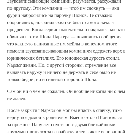
Звукозаписывающие компании, разумеется, рассуждали
по-другому. Эти компании — чтоб им сдохнуть — аки
фурии набросились на парочку Шонов. Те отважно
оборонялись, но финал схватки был с самого начала
предрешен. Когда сервис окончательно накрылся, кое-кто
обвинял в этом Шона Паркера — появились сообщения,
что какие-то написанные им мейлы в конечном итоге
помогли звукозаписывающим компаниям одержать верх в
юридических баталиях. Его юношеская дурость стоила
Napster жизни. Но, с другой стороны, стремление все
выдавать наружу и ничего не держать в себе было не
только бедой, но и сильной стороной Шона.
Сам он ни о чем не сожалел. Он вообще никогда ни о чем
не жалел.
После закрытия Napster он мог бы впасть в спячку, тихо
вернуться домой к родителям. Вместо этого Шон взялся
за прежнее. Пару лет спустя он с двумя ближайшими
друзьями принялся за разработку идеи, также основанной