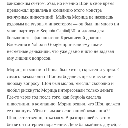
банковским счетом. Увы, но именно Шон в свое время
предложил привлечь в компанию этого монстра
венчурных инвестиций. Майкла Морица не назовешь
рядовым венчурным инвестором — он был, ни много ни
мало, партнером Sequoia Capital[30] и идолом для
большинства финансистов Кремниевой долины.
Вложения в Yahoo и Google принесли ему такие
несметные деньжищи, что уже давно никто не задавал
ему лишних вопросов.
Мориц, по мнению Шона, был хитер, скрытен и упрям. С
самого начала они с Шоном бодались практически по
любому вопросу. Шон был молод, мыслил свободно и
любил рискнуть; Морица интересовали только деньги.
Где-то через год после того, как Sequoia сделала
инвестиции в компанию, Мориц решил, что Шон должен
ее покинуть. Уйти из им же основанной компании?!
Шон, естественно, отказался. В разгоревшейся затем
битве он потерпел поражение. Двое ближайших друзей, с