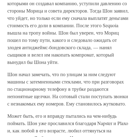
которыми он создавал компанию, уступили давлению со
стороны Морица и совета директоров. Тогда Шон заявил,
что уйдет, но только если ему сначала выплатят деньгами
стоимость его доли в компании. После этого Sequoia
вышла на тропу войны. Шон был уверен, что Мориц
пошел по тому пути, какого и следовало ожидать от
злодея антиджеймс-бондовского склада, — нанял
сыщиков и велел им накопать компромат, который
вынудил бы Шона уйти.
Шон начал замечать, что по улицам за ним следуют
машины с затемненными стеклами, что при разговорах
по стационарному телефону в трубке раздаются
непонятные щелчки. На сотовый стали поступать звонки
с незнакомых ему номеров. Ему становилось жутковато.
Может быть, его и вправду пытались на чем-нибудь
поймать. Шон уже прославился благодаря Napster и Plaxo
и, как любой в его возрасте, любил оттянуться на