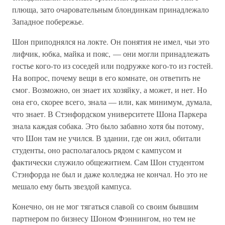
плюща, зато очаровательным блондинкам принадлежало
Западное побережье.
Шон приподнялся на локте. Он понятия не имел, чьи это
лифчик, юбка, майка и пояс, — они могли принадлежать
гостье кого-то из соседей или подружке кого-то из гостей.
На вопрос, почему вещи в его комнате, он ответить не
смог. Возможно, он знает их хозяйку, а может, и нет. Но
она его, скорее всего, знала — или, как минимум, думала,
что знает. В Стэнфордском университете Шона Паркера
знала каждая собака. Это было забавно хотя бы потому,
что Шон там не учился. В здании, где он жил, обитали
студенты, оно располагалось рядом с кампусом и
фактически служило общежитием. Сам Шон студентом
Стэнфорда не был и даже колледжа не кончал. Но это не
мешало ему быть звездой кампуса.
Конечно, он не мог тягаться славой со своим бывшим
партнером по бизнесу Шоном Фэннингом, но тем не