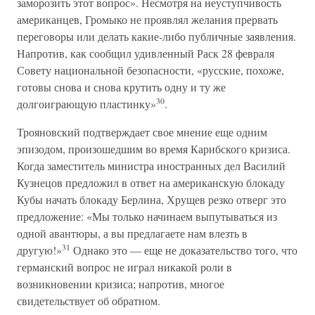
заморозить этот вопрос». Несмотря на неуступчивость
американцев, Громыко не проявлял желания прервать
переговоры или делать какие-либо публичные заявления.
Напротив, как сообщил удивленный Раск 28 февраля
Совету национальной безопасности, «русские, похоже,
готовы снова и снова крутить одну и ту же
30
долгоиграющую пластинку»
.
Трояновский подтверждает свое мнение еще одним
эпизодом, произошедшим во время Карибского кризиса.
Когда заместитель министра иностранных дел Василий
Кузнецов предложил в ответ на американскую блокаду
Кубы начать блокаду Берлина, Хрущев резко отверг это
предложение: «Мы только начинаем выпутываться из
одной авантюры, а вы предлагаете нам влезть в
31
другую!»
Однако это — еще не доказательство того, что
германский вопрос не играл никакой роли в
возникновении кризиса; напротив, многое
свидетельствует об обратном.