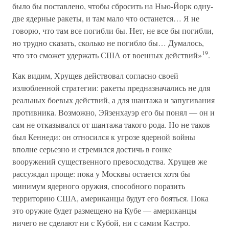
было бы поставлено, чтобы сбросить на Нью-Йорк одну-
две ядерные ракеты, и там мало что останется… Я не
говорю, что там все погибли бы. Нет, не все бы погибли,
но трудно сказать, сколько не погибло бы… Думалось,
19
что это сможет удержать США от военных действий»
.
Как видим, Хрущев действовал согласно своей
излюбленной стратегии: ракеты предназначались не для
реальных боевых действий, а для шантажа и запугивания
противника. Возможно, Эйзенхауэр его бы понял — он и
сам не отказывался от шантажа такого рода. Но не таков
был Кеннеди: он относился к угрозе ядерной войны
вполне серьезно и стремился достичь в гонке
вооружений существенного превосходства. Хрущев же
рассуждал проще: пока у Москвы остается хотя бы
минимум ядерного оружия, способного поразить
территорию США, американцы будут его бояться. Пока
это оружие будет размещено на Кубе — американцы
ничего не сделают ни с Кубой, ни с самим Кастро.