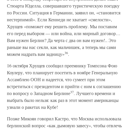
Стюарта Юделла, совершавшего туристическую поездку
по России. Ситуация в Германии, заявил он, «становится
нестерпимой». Если Кеннеди не хватает «смелости»,
Хрущев «поможет ему решить проблему. Мы поставим
его перед выбором — или война, или мирный договор…
Вам нужен Берлин? Да черта с два он вам нужен!.. Это
раньше вы нас секли, как мальчишек, а теперь мы сами
36
можем надрать вам задницу»
.
16 октября Хрущев сообщил преемнику Томпсона Фою
Коулеру, что планирует посетить в ноябре Генеральную
Ассамблею ООН и надеется, что сумеет при этом
встретиться с президентом и прийти с ним к соглашению
37
по вопросу о Западном Берлине
. Лучшего времени и
выбрать было нельзя: как раз в этот момент американцы
узнали о ракетах на Кубе!
Позже Микоян говорил Кастро, что Москва использовала
берлинский вопрос «как дымовую завесу», чтобы отвлечь