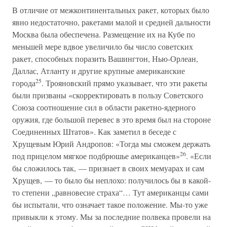
В отличие от межконтинентальных ракет, которых было
явно недостаточно, ракетами малой и средней дальности
Москва была обеспечена. Размещение их на Кубе по
меньшей мере вдвое увеличило бы число советских
ракет, способных поразить Вашингтон, Нью-Орлеан,
Даллас, Атланту и другие крупные американские
25
города
. Трояновский прямо указывает, что эти ракеты
были призваны «скорректировать в пользу Советского
Союза соотношение сил в области ракетно-ядерного
оружия, где большой перевес в это время был на стороне
Соединенных Штатов». Как заметил в беседе с
Хрущевым Юрий Андропов: «Тогда мы сможем держать
26
под прицелом мягкое подбрюшье американцев»
. «Если
бы сложилось так, — признает в своих мемуарах и сам
Хрущев, — то было бы неплохо: получилось бы в какой-
то степени „равновесие страха“… Тут американцы сами
бы испытали, что означает такое положение. Мы-то уже
привыкли к этому. Мы за последние полвека провели на