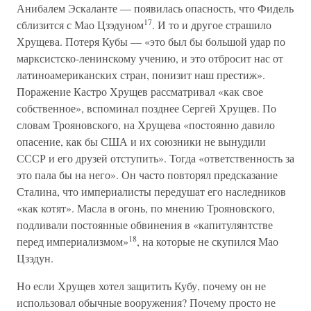
Анибалем Эскаланте — появилась опасность, что Фидель
17
сблизится с Мао Цзэдуном
. И то и другое страшило
Хрущева. Потеря Кубы — «это был бы большой удар по
марксистско-ленинскому учению, и это отбросит нас от
латиноамериканских стран, понизит наш престиж».
Поражение Кастро Хрущев рассматривал «как свое
собственное», вспоминал позднее Сергей Хрущев. По
словам Трояновского, на Хрущева «постоянно давило
опасение, как бы США и их союзники не вынудили
СССР и его друзей отступить». Тогда «ответственность за
это пала бы на него». Он часто повторял предсказание
Сталина, что империалисты передушат его наследников
«как котят». Масла в огонь, по мнению Трояновского,
подливали постоянные обвинения в «капитулянтстве
18
перед империализмом»
, на которые не скупился Мао
Цзэдун.
Но если Хрущев хотел защитить Кубу, почему он не
использовал обычные вооружения? Почему просто не