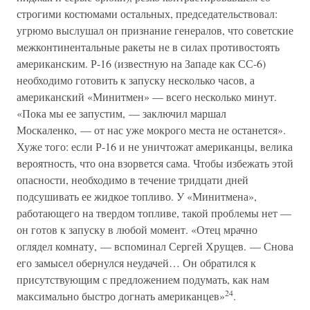
строгими костюмами остальных, председательствовал:
угрюмо выслушал он признание генералов, что советские
межконтинентальные ракеты не в силах противостоять
американским. Р-16 (известную на Западе как СС-6)
необходимо готовить к запуску несколько часов, а
американский «Минитмен» — всего несколько минут.
«Пока мы ее запустим, — заключил маршал
Москаленко, — от нас уже мокрого места не останется».
Хуже того: если Р-16 и не уничтожат американцы, велика
вероятность, что она взорвется сама. Чтобы избежать этой
опасности, необходимо в течение тридцати дней
подсушивать ее жидкое топливо. У «Минитмена»,
работающего на твердом топливе, такой проблемы нет —
он готов к запуску в любой момент. «Отец мрачно
оглядел комнату, — вспоминал Сергей Хрущев. — Снова
его замысел обернулся неудачей… Он обратился к
присутствующим с предложением подумать, как нам
24
максимально быстро догнать американцев»
.