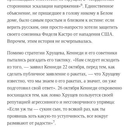
6
сторонники эскалации напряжения»
. Единственное
объяснение, не пришедшее в голову никому в Белом
доме, было самым простым и близким к истине: если
верить русским, они просто-напросто хотели защитить
своего союзника Фиделя Кастро от нападения США.
Впрочем, этим история не исчерпывалась.
Помимо стратегии Хрущева, Кеннеди и его советники
пытались разгадать его тактику. «Нам следует исходить
из того, — заявил Кеннеди 22 октября, перед тем, как
сделать публичное заявление о ракетах, — что Хрущеву
известно, что мы знаем о его ракетах, а значит, он уже
подготовил свой ответ». 26 октября Кеннеди откровенно
восхищался тем, как ловко Хрущев пользуется своей
репутацией агрессивного и несговорчивого упрямца:
«Если уж ты — сукин сын, то всякий раз, как ты
проявишь хоть какую-то уступчивость, все вокруг
7
размякают от радости»
.