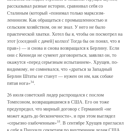
рассказывал разные истории, сравнивал себя со
Сталиным (который «понимал только марксизм-
ленинизм. Как обращаться с промышленностью и
сельским хозяйством, он не знал. У него не было
практической хватки. Хотел бы я, чтобы он посмотрел на
этот [соседний с дачей] колхоз! Тогда бы он понял, что я
прав») — и снова и снова возвращался к Берлину. Если
они с Кеннеди не сумеют договориться, заявлял он, то
окажутся «перед серьезным испытанием». Хрущев, по-
видимому, не сомневался, что «драться за Западный
Берлин Штаты не станут — нужен он им, как собаке
34
пятая нога»
.
26 июля советский лидер распрощался с послом
Томпсоном, возвращавшимся в США. Его он тоже
предупредил, что мирный договор с Германией «не
может ждать до бесконечности», и при этом выглядел
35
«серьезно озабоченным»
. В сентябре Хрущев пригласил
к себе в Пицунду секретаря по внутренним делам США