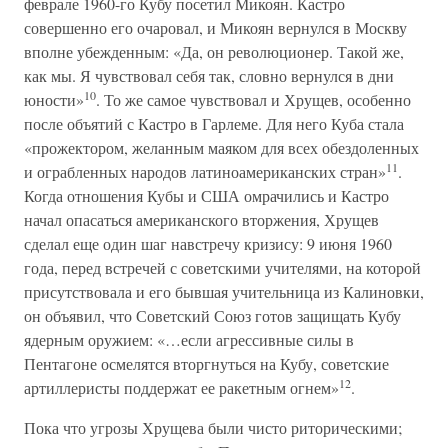
феврале 1960-го Кубу посетил Микоян. Кастро
совершенно его очаровал, и Микоян вернулся в Москву
вполне убежденным: «Да, он революционер. Такой же,
как мы. Я чувствовал себя так, словно вернулся в дни
10
юности»
. То же самое чувствовал и Хрущев, особенно
после объятий с Кастро в Гарлеме. Для него Куба стала
«прожектором, желанным маяком для всех обездоленных
11
и ограбленных народов латиноамериканских стран»
.
Когда отношения Кубы и США омрачились и Кастро
начал опасаться американского вторжения, Хрущев
сделал еще один шаг навстречу кризису: 9 июня 1960
года, перед встречей с советскими учителями, на которой
присутствовала и его бывшая учительница из Калиновки,
он объявил, что Советский Союз готов защищать Кубу
ядерным оружием: «…если агрессивные силы в
Пентагоне осмелятся вторгнуться на Кубу, советские
12
артиллеристы поддержат ее ракетным огнем»
.
Пока что угрозы Хрущева были чисто риторическими;