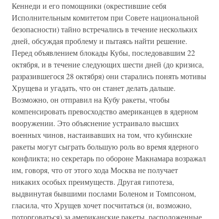
Кеннеди и его помощники (окрестившие себя
Исполнительным комитетом при Совете национальной
безопасности) тайно встречались в течение нескольких
дней, обсуждая проблему и пытаясь найти решение.
Перед объявлением блокады Кубы, последовавшим 22
октября, и в течение следующих шести дней (до кризиса,
разразившегося 28 октября) они старались понять мотивы
Хрущева и угадать, что он станет делать дальше.
Возможно, он отправил на Кубу ракеты, чтобы
компенсировать превосходство американцев в ядерном
вооружении. Это объяснение устраивало высших
военных чинов, настаивавших на том, что кубинские
ракеты могут сыграть большую роль во время ядерного
конфликта; но секретарь по обороне Макнамара возражал
им, говоря, что от этого хода Москва не получает
никаких особых преимуществ. Другая гипотеза,
выдвинутая бывшими послами Боленом и Томпсоном,
гласила, что Хрущев хочет посчитаться (и, возможно,
поторговаться) за американские ракеты, расположенные