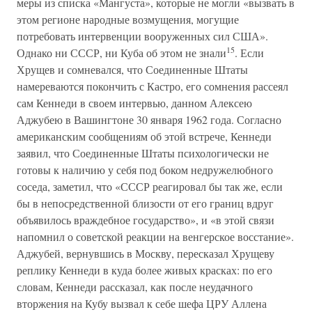
меры из списка «Мангуста», которые не могли «вызвать в
этом регионе народные возмущения, могущие
потребовать интервенции вооруженных сил США».
15
Однако ни СССР, ни Куба об этом не знали
. Если
Хрущев и сомневался, что Соединенные Штаты
намереваются покончить с Кастро, его сомнения рассеял
сам Кеннеди в своем интервью, данном Алексею
Аджубею в Вашингтоне 30 января 1962 года. Согласно
американским сообщениям об этой встрече, Кеннеди
заявил, что Соединенные Штаты психологически не
готовы к наличию у себя под боком недружелюбного
соседа, заметил, что «СССР реагировал бы так же, если
бы в непосредственной близости от его границ вдруг
объявилось враждебное государство», и «в этой связи
напомнил о советской реакции на венгерское восстание».
Аджубей, вернувшись в Москву, пересказал Хрущеву
реплику Кеннеди в куда более живых красках: по его
словам, Кеннеди рассказал, как после неудачного
вторжения на Кубу вызвал к себе шефа ЦРУ Аллена