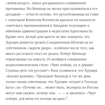
«земля-воздух», начал догадываться о намерениях
противника. Но Кеннеди не желал прислушиваться к его
догадкам — отчасти потому, что республиканцы во главе
с сенатором Кеннетом Китингом кричали об опасности
советского проникновения в Западное полушарие и
обвиняли администрацию в недостатке бдительности.
Кроме того, Белый дом просто не мог поверить, что
Хрущев решится грозить Соединенным Штатам на их
собственном «заднем дворе», особенно после того, как
много раз клялся этого не делать. Роберт Кеннеди
отреагировал на новость 16 октября в совершенно
недипломатическом стиле: «Черт побери, ну и дерьмо!
Сукины дети эти русские!» Раск усомнился, что Хрущев
«вполне разумен». Президент Кеннеди в тот же день
сказал своим советникам, что Хрущев «играет в Господа
Бога»; но «Почему он… может быть, эксперты по России
могут нам сказать, почему они…» — и заключил: «Черт
2
побери, для меня это полная загадка»
.