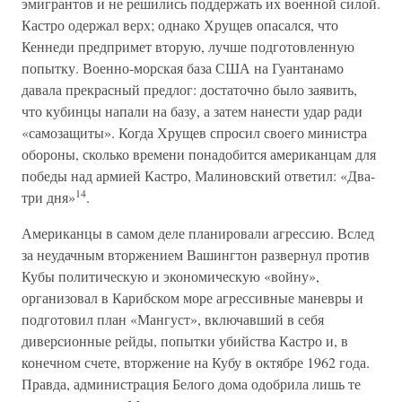
эмигрантов и не решились поддержать их военной силой.
Кастро одержал верх; однако Хрущев опасался, что
Кеннеди предпримет вторую, лучше подготовленную
попытку. Военно-морская база США на Гуантанамо
давала прекрасный предлог: достаточно было заявить,
что кубинцы напали на базу, а затем нанести удар ради
«самозащиты». Когда Хрущев спросил своего министра
обороны, сколько времени понадобится американцам для
победы над армией Кастро, Малиновский ответил: «Два-
14
три дня»
.
Американцы в самом деле планировали агрессию. Вслед
за неудачным вторжением Вашингтон развернул против
Кубы политическую и экономическую «войну»,
организовал в Карибском море агрессивные маневры и
подготовил план «Мангуст», включавший в себя
диверсионные рейды, попытки убийства Кастро и, в
конечном счете, вторжение на Кубу в октябре 1962 года.
Правда, администрация Белого дома одобрила лишь те