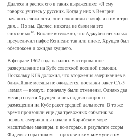
Даллеса и распек его в таких выражениях: «Я ему
говорю: учитесь у русских. Когда у них в Венгрии
начались сложности, они покончили с конфликтом в три
дня… Но вы, Даллес, никогда не были на это
16
способны»
. Вполне возможно, что Аджубей несколько
преувеличил пафос Кеннеди; так или иначе, Хрущев был
обеспокоен и ожидал худшего.
В феврале 1962 года началось массированное
развертывание на Кубе советской военной помощи.
Поскольку КГБ доложил, что вторжения американцев в
ближайшие месяцы не ожидается, поставки ракет СА-5
«земля — воздух» поначалу были отменены. Однако два
месяца спустя Хрущев вновь поднял вопрос о
размещении на Кубе ракет средней дальности. В то же
время произошли еще два тревожных события: во-
первых, американцы начали в Карибском море
масштабные маневры, и во-вторых, в результате ссоры
Фиделя с соратником — просоветским коммунистом