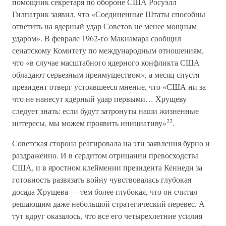
помощник секретаря по обороне США Росуэлл
Гилпатрик заявил, что «Соединенные Штаты способны
ответить на ядерный удар Советов не менее мощным
ударом». В феврале 1962-го Макнамара сообщил
сенатскому Комитету по международным отношениям,
что «в случае масштабного ядерного конфликта США
обладают серьезным преимуществом», а месяц спустя
президент отверг устоявшееся мнение, что «США ни за
что не нанесут ядерный удар первыми… Хрущеву
следует знать: если будут затронуты наши жизненные
22
интересы, мы можем проявить инициативу»
.
Советская сторона реагировала на эти заявления бурно и
раздраженно. И в сердитом отрицании превосходства
США, и в яростном клеймении президента Кеннеди за
готовность развязать войну чувствовалась глубокая
досада Хрущева — тем более глубокая, что он считал
решающим даже небольшой стратегический перевес. А
тут вдруг оказалось, что все его четырехлетние усилия