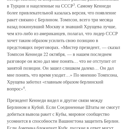
3
в Турции и нацеленные на СССР
. Самому Кеннеди
более привлекательной казалась версия, что появление
ракет связано с Берлином. Томпсон, всего три месяца
назад покинувший Москву и знавший Хрущева лучше,
чем кто-либо из американцев, полагал, что лидер СССР
хочет таким образом усилить свою позицию в
предстоящих переговорах. «Мистер президент, — сказал
Томпсон Кеннеди 22 октября, — в нашем последнем
разговоре он ясно дал мне понять… что не отступит от
занятой позиции. Он зашел слишком далеко… Он дал
мне понять, что время уходит…» По мнению Томпсона,
Хрущева заботил «главным образом берлинский
4
вопрос»
.
Президент Кеннеди видел и другие связи между
Берлином и Кубой. Если Соединенные Штаты не смогут
добиться вывоза ракет с Кубы, мировое сообщество
усомнится в способности Вашингтона защитить Берлин.
Если Америка блокирует Кубу, русские в ответ могут