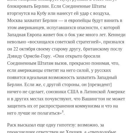
блокировать Берлин. Если Соединенные Штаты
вторгнутся на Кубу или нанесут ей удар с воздуха,
Москва захватит Берлин — и европейцы будут винить в
этом американцев, испугавшихся опасности, с которой
Западная Европа живет бок о бок уже много лет. Кеннеди
невольно «восхищался советской стратегией», признался
он 22 октября своему старому другу, британскому послу
Дэвиду Ормсби-Гору. «Они открыто бросили
Соединенным Штатам вызов, прекрасно понимая, что,
если американцы ответят на него силой, у русских
появится идеальная возможность захватить Западный
Берлин. Если же, с другой стороны, он [президент]
ничего не сделает, союзники США в Латинской Америке
и в других местах почувствуют, что Вашингтон не может
защитить их от распространения коммунизма и что на
5
него лучше не полагаться»
.
Раск высказал еще одну гипотезу: возможно, за
происшедшее ответствен не Хрущев, а «твердолобые