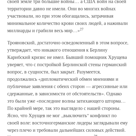
своей земле три большие войны… а США войн на своей
территории давно не имели. Они во многих войнах
участвовали, но при этом обогащались, затрачивая
минимальное количество крови своих людей, а наживали
27
миллиарды и грабили весь мир…»
Трояновский, достаточно осведомленный в этом вопросе,
утверждает, что никакого отношения к Берлину
Карибский кризис не имел. Бывший помощник Хрущева
уверяет, что с постройкой Берлинской стены германский
вопрос, в сущности, был закрыт. Разумеется,
продолжались «дипломатический обмен мнениями и
публичные заявления с обеих сторон — агрессивные или
сдержанные, в зависимости от обстоятельств». Однако
это были уже «последние волны затихающего шторма…
По крайней мере, так это выглядело с нашей стороны.
Ясно, что Хрущев не мог „выключить“ конфликт по
своей воле: восточногерманские лидеры заглядывали ему
через плечо и требовали дальнейших силовых действий.
28