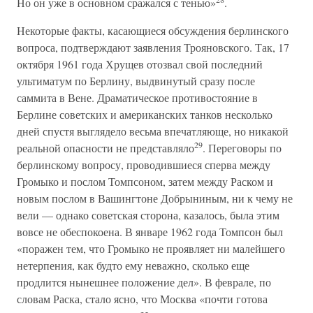
Но он уже в основном сражался с тенью»
.
Некоторые факты, касающиеся обсуждения берлинского
вопроса, подтверждают заявления Трояновского. Так, 17
октября 1961 года Хрущев отозвал свой последний
ультиматум по Берлину, выдвинутый сразу после
саммита в Вене. Драматическое противостояние в
Берлине советских и американских танков несколько
дней спустя выглядело весьма впечатляюще, но никакой
29
реальной опасности не представляло
. Переговоры по
берлинскому вопросу, проводившиеся сперва между
Громыко и послом Томпсоном, затем между Раском и
новым послом в Вашингтоне Добрыниным, ни к чему не
вели — однако советская сторона, казалось, была этим
вовсе не обеспокоена. В январе 1962 года Томпсон был
«поражен тем, что Громыко не проявляет ни малейшего
нетерпения, как будто ему неважно, сколько еще
продлится нынешнее положение дел». В феврале, по
словам Раска, стало ясно, что Москва «почти готова