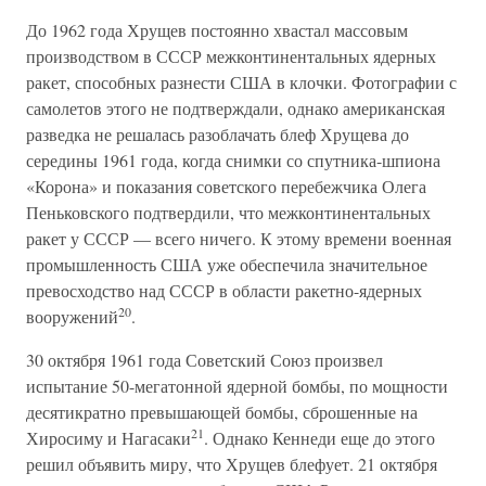
До 1962 года Хрущев постоянно хвастал массовым
производством в СССР межконтинентальных ядерных
ракет, способных разнести США в клочки. Фотографии с
самолетов этого не подтверждали, однако американская
разведка не решалась разоблачать блеф Хрущева до
середины 1961 года, когда снимки со спутника-шпиона
«Корона» и показания советского перебежчика Олега
Пеньковского подтвердили, что межконтинентальных
ракет у СССР — всего ничего. К этому времени военная
промышленность США уже обеспечила значительное
превосходство над СССР в области ракетно-ядерных
20
вооружений
.
30 октября 1961 года Советский Союз произвел
испытание 50-мегатонной ядерной бомбы, по мощности
десятикратно превышающей бомбы, сброшенные на
21
Хиросиму и Нагасаки
. Однако Кеннеди еще до этого
решил объявить миру, что Хрущев блефует. 21 октября