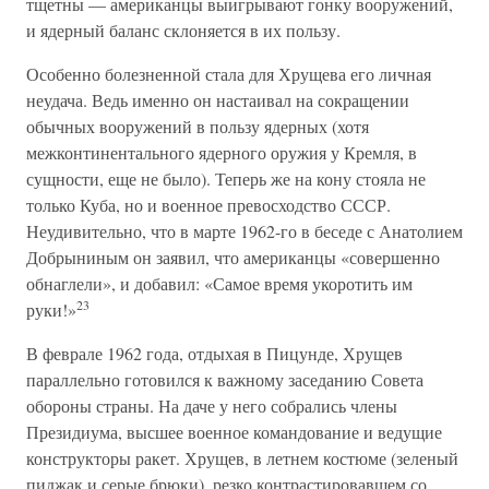
тщетны — американцы выигрывают гонку вооружений,
и ядерный баланс склоняется в их пользу.
Особенно болезненной стала для Хрущева его личная
неудача. Ведь именно он настаивал на сокращении
обычных вооружений в пользу ядерных (хотя
межконтинентального ядерного оружия у Кремля, в
сущности, еще не было). Теперь же на кону стояла не
только Куба, но и военное превосходство СССР.
Неудивительно, что в марте 1962-го в беседе с Анатолием
Добрыниным он заявил, что американцы «совершенно
обнаглели», и добавил: «Самое время укоротить им
23
руки!»
В феврале 1962 года, отдыхая в Пицунде, Хрущев
параллельно готовился к важному заседанию Совета
обороны страны. На даче у него собрались члены
Президиума, высшее военное командование и ведущие
конструкторы ракет. Хрущев, в летнем костюме (зеленый
пиджак и серые брюки), резко контрастировавшем со