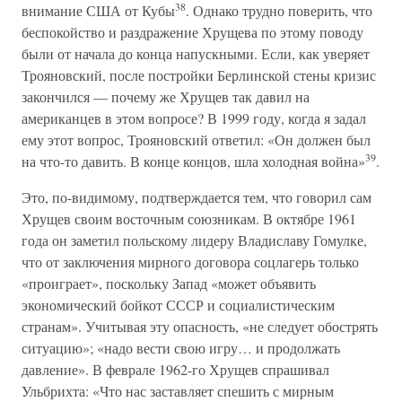
38
внимание США от Кубы
. Однако трудно поверить, что
беспокойство и раздражение Хрущева по этому поводу
были от начала до конца напускными. Если, как уверяет
Трояновский, после постройки Берлинской стены кризис
закончился — почему же Хрущев так давил на
американцев в этом вопросе? В 1999 году, когда я задал
ему этот вопрос, Трояновский ответил: «Он должен был
39
на что-то давить. В конце концов, шла холодная война»
.
Это, по-видимому, подтверждается тем, что говорил сам
Хрущев своим восточным союзникам. В октябре 1961
года он заметил польскому лидеру Владиславу Гомулке,
что от заключения мирного договора соцлагерь только
«проиграет», поскольку Запад «может объявить
экономический бойкот СССР и социалистическим
странам». Учитывая эту опасность, «не следует обострять
ситуацию»; «надо вести свою игру… и продолжать
давление». В феврале 1962-го Хрущев спрашивал
Ульбрихта: «Что нас заставляет спешить с мирным