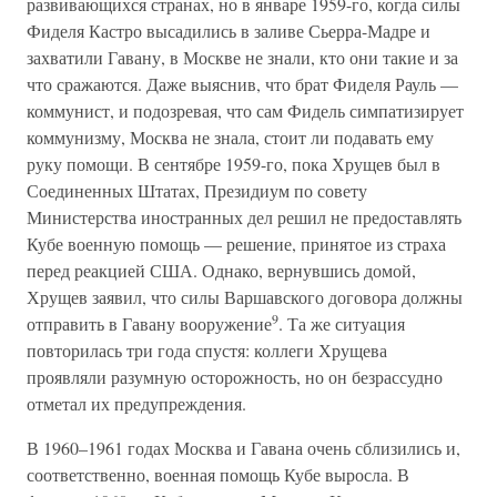
развивающихся странах, но в январе 1959-го, когда силы
Фиделя Кастро высадились в заливе Сьерра-Мадре и
захватили Гавану, в Москве не знали, кто они такие и за
что сражаются. Даже выяснив, что брат Фиделя Рауль —
коммунист, и подозревая, что сам Фидель симпатизирует
коммунизму, Москва не знала, стоит ли подавать ему
руку помощи. В сентябре 1959-го, пока Хрущев был в
Соединенных Штатах, Президиум по совету
Министерства иностранных дел решил не предоставлять
Кубе военную помощь — решение, принятое из страха
перед реакцией США. Однако, вернувшись домой,
Хрущев заявил, что силы Варшавского договора должны
9
отправить в Гавану вооружение
. Та же ситуация
повторилась три года спустя: коллеги Хрущева
проявляли разумную осторожность, но он безрассудно
отметал их предупреждения.
В 1960–1961 годах Москва и Гавана очень сблизились и,
соответственно, военная помощь Кубе выросла. В