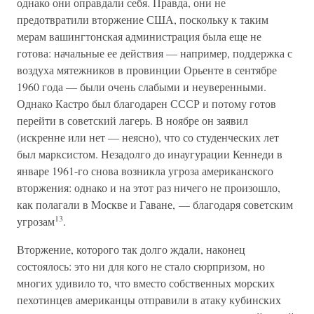
однако они оправдали себя. Правда, они не
предотвратили вторжение США, поскольку к таким
мерам вашингтонская администрация была еще не
готова: начальные ее действия — например, поддержка с
воздуха мятежников в провинции Орьенте в сентябре
1960 года — были очень слабыми и неуверенными.
Однако Кастро был благодарен СССР и потому готов
перейти в советский лагерь. В ноябре он заявил
(искренне или нет — неясно), что со студенческих лет
был марксистом. Незадолго до инаугурации Кеннеди в
январе 1961-го снова возникла угроза американского
вторжения: однако и на этот раз ничего не произошло,
как полагали в Москве и Гаване, — благодаря советским
13
угрозам
.
Вторжение, которого так долго ждали, наконец
состоялось: это ни для кого не стало сюрпризом, но
многих удивило то, что вместо собственных морских
пехотинцев американцы отправили в атаку кубинских