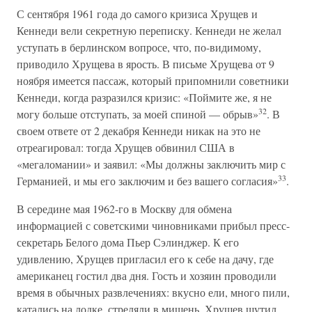
С сентября 1961 года до самого кризиса Хрущев и
Кеннеди вели секретную переписку. Кеннеди не желал
уступать в берлинском вопросе, что, по-видимому,
приводило Хрущева в ярость. В письме Хрущева от 9
ноября имеется пассаж, который припомнили советники
Кеннеди, когда разразился кризис: «Поймите же, я не
32
могу больше отступать, за моей спиной — обрыв»
. В
своем ответе от 2 декабря Кеннеди никак на это не
отреагировал: тогда Хрущев обвинил США в
«мегаломании» и заявил: «Мы должны заключить мир с
33
Германией, и мы его заключим и без вашего согласия»
.
В середине мая 1962-го в Москву для обмена
информацией с советскими чиновниками прибыл пресс-
секретарь Белого дома Пьер Сэлинджер. К его
удивлению, Хрущев пригласил его к себе на дачу, где
американец гостил два дня. Гость и хозяин проводили
время в обычных развлечениях: вкусно ели, много пили,
катались на лодке, стреляли в мишень. Хрущев шутил,