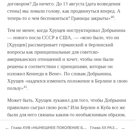
договором? Да ничего. До 13 августа [дата возведения
стены] мы ломали голову, как продвинуться вперед. А
40
теперь-то о чем беспокоиться? Границы закрыты»
.
Тем не менее, когда Хрущев инструктировал Добрынина
— нового посла СССР в США, — «ясно было, что он
[Хрущев] рассматривает германский и берлинский
вопросы как принципиальные для советско-
американских отношений и хочет, чтобы они были
решены в соответствии с принципами, которые он
изложил Кеннеди в Вене». По словам Добрынина,
Хрущев «надеялся изменить положение в Берлине в свою
41
пользу»
.
Может быть, Хрущев лукавил для того, чтобы Добрынин
правильно сыграл свою роль? Или Берлин и Куба все же
были для него связаны каким-то необъяснимым образом,
о чем и не подозревал Трояновский? Правда ли, что
←
→
Глава XVIII «НЫНЕШНЕЕ ПОКОЛЕНИЕ БУДЕТ ЖИТЬ ПРИ КОММУНИЗМЕ»: 1961–1962
Глава XX РАЗВЯЗКА: 1962–1964
Хрущев постоянно менял свои решения? Может быть,