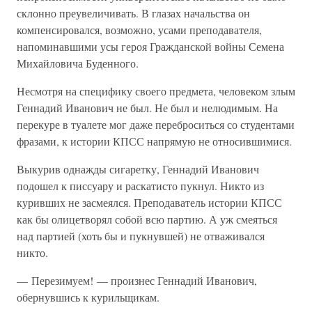
склонно преувеличивать. В глазах начальства он
компенсировался, возможно, усами преподавателя,
напоминавшими усы героя Гражданской войны Семена
Михайловича Буденного.
Несмотря на специфику своего предмета, человеком злым
Геннадий Иванович не был. Не был и нелюдимым. На
перекуре в туалете мог даже переброситься со студентами
фразами, к истории КПСС напрямую не относившимися.
Выкурив однажды сигаретку, Геннадий Иванович
подошел к писсуару и раскатисто пукнул. Никто из
куривших не засмеялся. Преподаватель истории КПСС
как бы олицетворял собой всю партию. А уж смеяться
над партией (хоть бы и пукнувшей) не отваживался
никто.
— Перезимуем! — произнес Геннадий Иванович,
обернувшись к курильщикам.