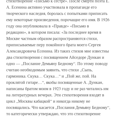
стихотворение «Письмо к сестре». После смерти поэта Е.
А. Есенина активно участвовала в пропаганде его
творческого наследия, боролась с попытками приписать
ему некоторые произведения, порочащие его имя. В 1926
году она опубликовала в «Правде» «Письмо в
редакцию», в котором писала: «За последнее время в
Москве частным образом распространяются стихи,
приписываемые перу покойного брата моего Сергея
Александровича Есенина. Из таких стихов мне известны
два стихотворения с посвящением Айседоре Дункан и
одно — „Послание Демьяну Бедному“. По этому поводу
считаю необходимым заявить, что стихи „Сыпь,
гармоника. Скука… Скука…“ и „Пой же, пой. На
проклятой гитаре…“, якобы посвященные А. Дункан,
написаны братом моим в 1923 году и не раз читались им
на литературных вечерах. Эти стихотворения входят в
цикл „Москвы кабацкой“ и никогда никому не
посвящались. Что касается „Послания Демьяну Бедному“,
то категорически утверждаю, что это стихотворение