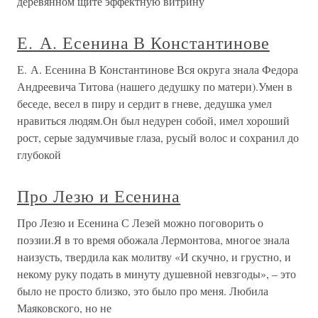
деревянном щите эффектную витрину
Е. А. Есенина В Константинове
Е. А. Есенина В Константинове Вся округа знала Федора
Андреевича Титова (нашего дедушку по матери).Умен в
беседе, весел в пиру и сердит в гневе, дедушка умел
нравиться людям.Он был недурен собой, имел хороший
рост, серые задумчивые глаза, русый волос и сохранил до
глубокой
Про Лезю и Есенина
Про Лезю и Есенина С Лезей можно поговорить о
поэзии.Я в то время обожала Лермонтова, многое знала
наизусть, твердила как молитву «И скучно, и грустно, и
некому руку подать в минуту душевной невзгоды», – это
было не просто близко, это было про меня. Любила
Маяковского, но не