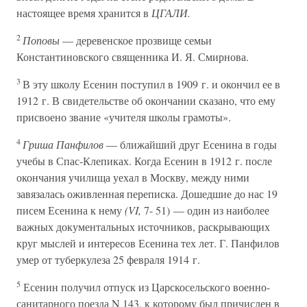
настоящее время хранится в
ЦГАЛИ.
2
Поповы
— деревенское прозвище семьи
Константиновского священника И. Я. Смирнова.
3
В эту школу Есенин поступил в 1909 г. и окончил ее в
1912 г. В свидетельстве об окончании сказано, что ему
присвоено звание «учителя школы грамоты».
4
Гриша Панфилов
— ближайший друг Есенина в годы
учебы в Спас-Клепиках. Когда Есенин в 1912 г. после
окончания училища уехал в Москву, между ними
завязалась оживленная переписка. Дошедшие до нас 19
писем Есенина к нему
(VI,
7- 51) — один из наиболее
важных документальных источников, раскрывающих
круг мыслей и интересов Есенина тех лет. Г. Панфилов
умер от туберкулеза 25 февраля 1914 г.
5
Есенин получил отпуск из Царскосельского военно-
санитарного поезда N 143, к которому был причислен в