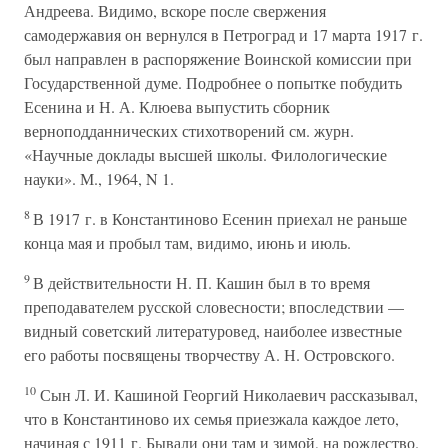
Андреева. Видимо, вскоре после свержения
самодержавия он вернулся в Петроград и 17 марта 1917 г.
был направлен в распоряжение Воинской комиссии при
Государственной думе. Подробнее о попытке побудить
Есенина и Н. А. Клюева выпустить сборник
верноподданнических стихотворений см. журн.
«Научные доклады высшей школы. Филологические
науки». М., 1964, N 1.
8
В 1917 г. в Константиново Есенин приехал не раньше
конца мая и пробыл там, видимо, июнь и июль.
9
В действительности Н. П. Кашин был в то время
преподавателем русской словесности; впоследствии —
видный советский литературовед, наиболее известные
его работы посвящены творчеству А. Н. Островского.
10
Сын Л. И. Кашиной Георгий Николаевич рассказывал,
что в Константиново их семья приезжала каждое лето,
начиная с 1911 г. Бывали они там и зимой, на рождество.