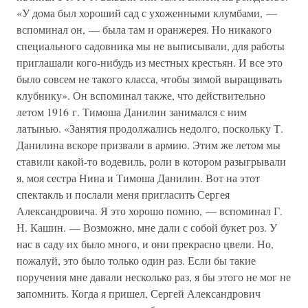
«У дома был хороший сад с ухоженными клумбами, —
вспоминал он, — была там и оранжерея. Но никакого
специального садовника мы не выписывали, для работы
приглашали кого-нибудь из местных крестьян. И все это
было совсем не такого класса, чтобы зимой выращивать
клубнику». Он вспоминал также, что действительно
летом 1916 г. Тимоша Данилин занимался с ним
латынью. «Занятия продолжались недолго, поскольку Т.
Данилина вскоре призвали в армию. Этим же летом мы
ставили какой-то водевиль, роли в котором разыгрывали
я, моя сестра Нина и Тимоша Данилин. Вот на этот
спектакль и послали меня пригласить Сергея
Александровича. Я это хорошо помню, — вспоминал Г.
Н. Кашин. — Возможно, мне дали с собой букет роз. У
нас в саду их было много, и они прекрасно цвели. Но,
пожалуй, это было только один раз. Если бы такие
поручения мне давали несколько раз, я бы этого не мог не
запомнить. Когда я пришел, Сергей Александрович