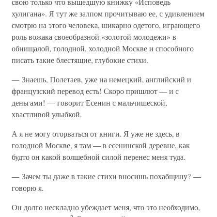
свою только что вышедшую книжку «Исповедь
хулигана». Я тут же залпом прочитываю ее, с удивлением
смотрю на этого человека, шикарно одетого, играющего
роль вожака своеобразной «золотой молодежи» в
обнищалой, голодной, холодной Москве и способного
писать такие блестящие, глубокие стихи.
— Знаешь, Полетаев, уже на немецкий, английский и
французский перевод есть! Скоро пришлют — и с
деньгами! — говорит Есенин с мальчишеской,
хвастливой улыбкой.
А я не могу оторваться от книги. Я уже не здесь, в
голодной Москве, я там — в есенинской деревне, как
будто он какой волшебной силой перенес меня туда.
— Зачем ты даже в такие стихи вносишь похабщину? —
говорю я.
Он долго нескладно убеждает меня, что это необходимо,
2