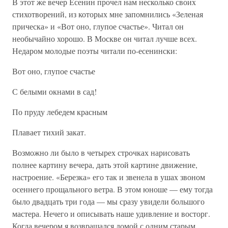
В этот же вечер Есенин прочел нам несколько своих
стихотворений, из которых мне запомнились «Зеленая
прическа» и «Вот оно, глупое счастье». Читал он
необычайно хорошо. В Москве он читал лучше всех.
Недаром молодые поэты читали по-есенински:
Вот оно, глупое счастье
С белыми окнами в сад!
По пруду лебедем красным
Плавает тихий закат.
Возможно ли было в четырех строчках нарисовать
полнее картину вечера, дать этой картине движение,
настроение. «Березка» его так и звенела в ушах звоном
осеннего прощального ветра. В этом юноше — ему тогда
было двадцать три года — мы сразу увидели большого
мастера. Нечего и описывать наше удивление и восторг.
Когда вечером я возвращался домой с одним старым