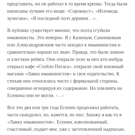
представить, но он работал в то время крепко. Тогда были
написаны лучшие его вещи: «Сорокоуст», «Исповедь
хулигана», «Я последний поэт деревни…».
В публике существует мнение, что поэта сгубили
имажинисты. Это неверно. Я с Казиным, Санниковым
или Александровским часто заходил к имажинистам и
сравнительно хорошо их знаю. Правда, это были ловкие
и хлесткие ребята. Они открыли (или за них кто-нибудь
открыл) кафе «Стойло Пегаса», открыли свой книжный
магазин «Лавка имажинистов» и свое издательство. К
стихам они относились чисто с формальной стороны,
совершенно игнорируя их содержание. Но повлиять на
Есенина они не могли. ‹…›
Все эти два или три года Есенин продолжал работать,
часто скандалил, но, кажется, не пил. Захожу я как-то в
«Лавку имажинистов». Есенин, взволнованный,
счастливый, подает мне, уже с заготовленной надписью,