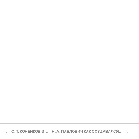
←
→
С. Т. КОНЕНКОВ ИЗ КНИГИ «МОЙ ВЕК»
H. A. ПАВЛОВИЧ КАК СОЗДАВАЛСЯ КИНОСЦЕНАРИЙ «ЗОВУЩИЕ ЗОРИ»