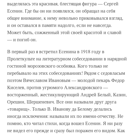
выделялась эта красивая, блестящая фигура — Сергей
Есенин. Где бы он ни появлялся, он обращал на себя
общее внимание, к нему невольно приковывался взгляд,
и он оставался в памяти надолго, если не навсегда.
Может быть, сожженный этой своей красотой и славой
— и погиб он.
В первый раз я встретил Есенина в 1918 году в
Пролеткульте на литературном собеседовании в нарядной
гостиной морозовского особняка. Кого только не
перебывало на этих собеседованиях! Рядом с седовласым
поэтом Вячеславом Ивановым — молодой пекарь Федор
Киселев, против угрюмого Александровского —
восторженный, жестикулирующий Андрей Белый, Казин,
Орешин, Шершеневич. Все они называли друг друга
«товарищ». Только В. Иванову да Белому делались
иногда исключения: называли их по имени-отчеству. Не
помню, кто читал стихи, когда вошел Есенин. Я ни разу
не видел его прежде и сразу был поражен его видом. Как