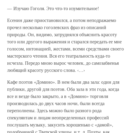
— Изучаю Гоголя. Это что-то изумительное!
Есенин даже приостановился, а потом неподражаемо
прочел несколько гоголевских фраз из описаний
природы. Он, видимо, затруднялся объяснить красоту
того или другого выражения и старался передать ее мне
голосом, интонацией, жестами, всеми средствами своего
мастерского чтения. Вся его театральность куда-то
исчезла. Передо мною вырос человек, до самозабвенья
любящий красоту русского слова. ‹…›
Кафе поэтов «Домино». В нем были два зала: один для
публики, другой для поэтов. Оба зала в эти года, когда
все и везде было закрыто, а в «Домино» торговля
производилась до двух часов ночи, были всегда
переполнены. Здесь можно было разного рода
спекулянтам и лицам неопределенных профессий
послушать музыку, закусить хорошенько с «дамой»,
подобранной с Тверской улицы, и т. д. Поэты, как