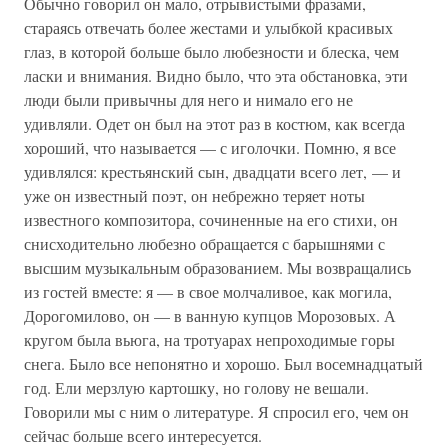
Обычно говорил он мало, отрывистыми фразами,
стараясь отвечать более жестами и улыбкой красивых
глаз, в которой больше было любезности и блеска, чем
ласки и внимания. Видно было, что эта обстановка, эти
люди были привычны для него и нимало его не
удивляли. Одет он был на этот раз в костюм, как всегда
хороший, что называется — с иголочки. Помню, я все
удивлялся: крестьянский сын, двадцати всего лет, — и
уже он известный поэт, он небрежно теряет ноты
известного композитора, сочиненные на его стихи, он
снисходительно любезно обращается с барышнями с
высшим музыкальным образованием. Мы возвращались
из гостей вместе: я — в свое молчаливое, как могила,
Дорогомилово, он — в ванную купцов Морозовых. А
кругом была вьюга, на тротуарах непроходимые горы
снега. Было все непонятно и хорошо. Был восемнадцатый
год. Ели мерзлую картошку, но голову не вешали.
Говорили мы с ним о литературе. Я спросил его, чем он
сейчас больше всего интересуется.