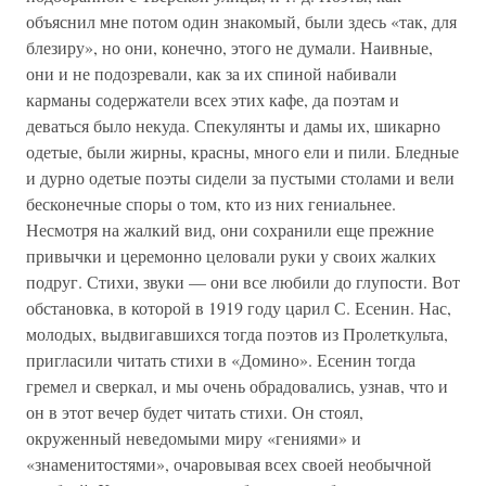
объяснил мне потом один знакомый, были здесь «так, для
блезиру», но они, конечно, этого не думали. Наивные,
они и не подозревали, как за их спиной набивали
карманы содержатели всех этих кафе, да поэтам и
деваться было некуда. Спекулянты и дамы их, шикарно
одетые, были жирны, красны, много ели и пили. Бледные
и дурно одетые поэты сидели за пустыми столами и вели
бесконечные споры о том, кто из них гениальнее.
Несмотря на жалкий вид, они сохранили еще прежние
привычки и церемонно целовали руки у своих жалких
подруг. Стихи, звуки — они все любили до глупости. Вот
обстановка, в которой в 1919 году царил С. Есенин. Нас,
молодых, выдвигавшихся тогда поэтов из Пролеткульта,
пригласили читать стихи в «Домино». Есенин тогда
гремел и сверкал, и мы очень обрадовались, узнав, что и
он в этот вечер будет читать стихи. Он стоял,
окруженный неведомыми миру «гениями» и
«знаменитостями», очаровывая всех своей необычной