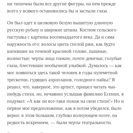
ни типичны были все другие фигуры, на нем прежде
всего у всякого остановились бы и застыли глаза.
Он был одет в шелковую белую вышитую длинную
русскую рубаху и широкие штаны. Костюм сельского
пастушка с картины восемнадцатого века. Да и сама
наружность его: волосы цвета спелой ржи, как будто
кипевшие на точеной красивой голове, пышные,
волнистые; черты лица тонкие, почти девичьи; голубые
глаза, блестевшие необычной улыбкой. Думалось — как
мог появиться здесь такой человек в годы пулеметной
трескотни, гудящих аэропланов, голодного пайка? Я
решил, что, наверное, это артист, пришел читать чьи-
нибудь стихи, но, нечаянно услышав фамилию Есенин, я
подумал: «А как он все-таки похож на свои стихи!» Но и
первое мое предположение, как я потом убедился, было
верно: в этом большом, глубоко волнующем поэте, на
редкость искреннем, — были черты театральности.