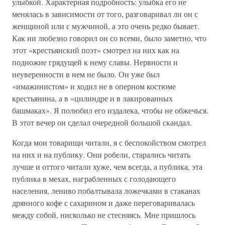
улыбкой. Характерная подробность: улыбка его не
менялась в зависимости от того, разговаривал ли он с
женщиной или с мужчиной, а это очень редко бывает.
Как ни любезно говорил он со всеми, было заметно, что
этот «крестьянский поэт» смотрел на них как на
подножие грядущей к нему славы. Нервности и
неуверенности в нем не было. Он уже был
«имажинистом» и ходил не в оперном костюме
крестьянина, а в «цилиндре и в лакированных
башмаках». Я полюбил его издалека, чтобы не обжечься.
В этот вечер он сделал очередной большой скандал.
Когда мои товарищи читали, я с беспокойством смотрел
на них и на публику. Они робели, старались читать
лучше и оттого читали хуже, чем всегда, а публика, эта
публика в мехах, награбленных с голодающего
населения, лениво побалтывала ложечками в стаканах
дрянного кофе с сахарином и даже переговаривалась
между собой, нисколько не стесняясь. Мне пришлось