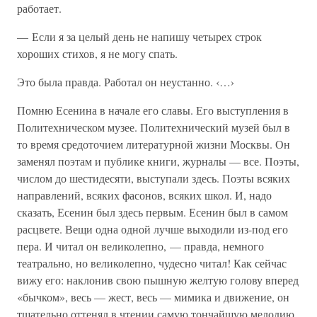
работает.
— Если я за целый день не напишу четырех строк
хороших стихов, я не могу спать.
Это была правда. Работал он неустанно. ‹…›
Помню Есенина в начале его славы. Его выступления в
Политехническом музее. Политехнический музей был в
то время средоточием литературной жизни Москвы. Он
заменял поэтам и публике книги, журналы — все. Поэты,
числом до шестидесяти, выступали здесь. Поэты всяких
направлений, всяких фасонов, всяких школ. И, надо
сказать, Есенин был здесь первым. Есенин был в самом
расцвете. Вещи одна одной лучше выходили из-под его
пера. И читал он великолепно, — правда, немного
театрально, но великолепно, чудесно читал! Как сейчас
вижу его: наклонив свою пышную желтую голову вперед
«бычком», весь — жест, весь — мимика и движение, он
тщательно оттенял в чтении самую тончайшую мелодию