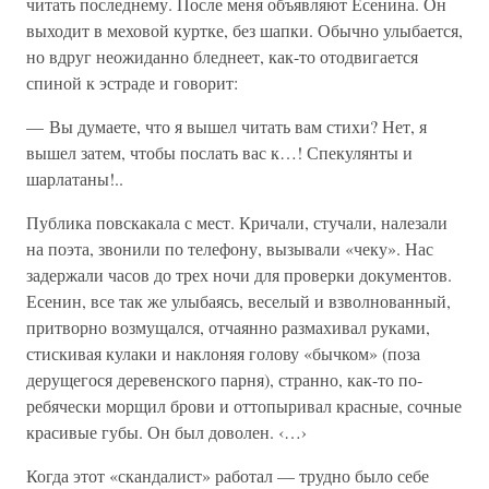
читать последнему. После меня объявляют Есенина. Он
выходит в меховой куртке, без шапки. Обычно улыбается,
но вдруг неожиданно бледнеет, как-то отодвигается
спиной к эстраде и говорит:
— Вы думаете, что я вышел читать вам стихи? Нет, я
вышел затем, чтобы послать вас к…! Спекулянты и
шарлатаны!..
Публика повскакала с мест. Кричали, стучали, налезали
на поэта, звонили по телефону, вызывали «чеку». Нас
задержали часов до трех ночи для проверки документов.
Есенин, все так же улыбаясь, веселый и взволнованный,
притворно возмущался, отчаянно размахивал руками,
стискивая кулаки и наклоняя голову «бычком» (поза
дерущегося деревенского парня), странно, как-то по-
ребячески морщил брови и оттопыривал красные, сочные
красивые губы. Он был доволен. ‹…›
Когда этот «скандалист» работал — трудно было себе